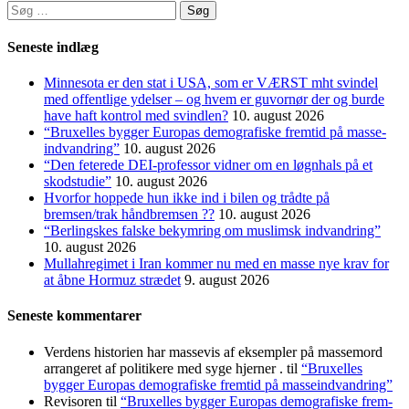
Søg
efter:
Seneste indlæg
Minnesota er den stat i USA, som er VÆRST mht svindel
med offentlige ydelser – og hvem er guvornør der og burde
have haft kontrol med svindlen?
10. august 2026
“Bruxelles bygger Europas demo­grafiske frem­tid på masse­
indvandring”
10. august 2026
“Den feterede DEI-professor vidner om en løgnhals på et
skodstudie”
10. august 2026
Hvorfor hoppede hun ikke ind i bilen og trådte på
bremsen/trak håndbremsen ??
10. august 2026
“Berlingskes falske bekymring om muslimsk indvandring”
10. august 2026
Mullahregimet i Iran kommer nu med en masse nye krav for
at åbne Hormuz strædet
9. august 2026
Seneste kommentarer
Verdens historien har massevis af eksempler på massemord
arrangeret af politikere med syge hjerner .
til
“Bruxelles
bygger Europas demo­grafiske frem­tid på masse­indvandring”
Revisoren
til
“Bruxelles bygger Europas demo­grafiske frem­