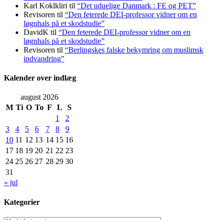
Karl Koklkliri
til
“Det uduelige Danmark : FE og PET”
Revisoren
til
“Den feterede DEI-professor vidner om en
løgnhals på et skodstudie”
DavidK
til
“Den feterede DEI-professor vidner om en
løgnhals på et skodstudie”
Revisoren
til
“Berlingskes falske bekymring om muslimsk
indvandring”
Kalender over indlæg
august 2026
M
Ti
O
To
F
L
S
1
2
3
4
5
6
7
8
9
10
11
12
13
14
15
16
17
18
19
20
21
22
23
24
25
26
27
28
29
30
31
« jul
Kategorier