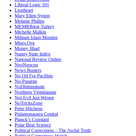
Liberal Logic 101
Lionheart
Mary Ellen Synon
Melanie Philips
MEMRIblog Turkey
Michelle Malkin
Militant Islam Monitor
Mises.Org
Money Jihad
Nanny State Index
National Review Online
NeoNeocon
News Busters
No Oil For Pacifists
No-Pasaran
NoDhimmitude
Northern Virginiastan
Not Evil Just Wrong
NoTricksZone
Peter Hitchens
Pislamonausea Central
Planck’s Constant
Polar Bear Science
Political Correctness – The Awful Truth
Political Correctness Watch