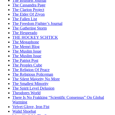
The Brussels Journal
The Cassandra Page
The Clarion Project
The Elder Of Ziyon
The Fallen List
The Freedom Fighter’s Journal
The Gathering Storm
The Hesperado
THE HOCKEY SCHTICK
The Megaphone
The Memri Blog
The Muslim Issue
The Muslim Issue
The Patriot Post
The Peoples Cube
The Religion Of Peace
The Religious Policeman
The Silent Majority No More
The Smallest Minority
The Spirit Level Delusion
Theodores World
There Is No Frakking “Scientific Consensus” On Global
Warming
Velvet Glove, Iron Fist
Walid Shoebat