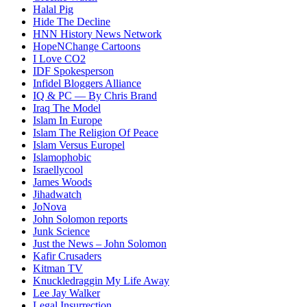
Halal Pig
Hide The Decline
HNN History News Network
HopeNChange Cartoons
I Love CO2
IDF Spokesperson
Infidel Bloggers Alliance
IQ & PC — By Chris Brand
Iraq The Model
Islam In Europe
Islam The Religion Of Peace
Islam Versus Europe
l
Islamophobic
Israellycool
James Woods
Jihadwatch
JoNova
John Solomon reports
Junk Science
Just the News – John Solomon
Kafir Crusaders
Kitman TV
Knuckledraggin My Life Away
Lee Jay Walker
Legal Insurrection