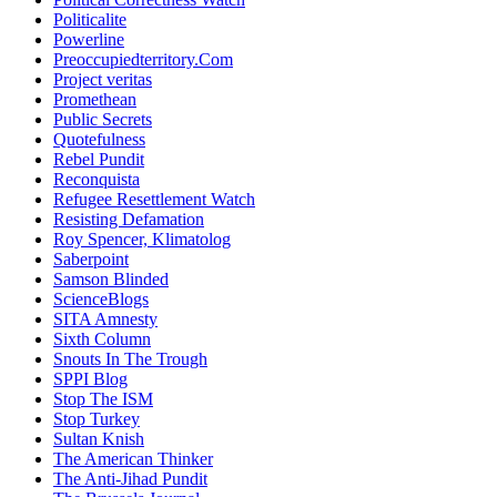
Politicalite
Powerline
Preoccupiedterritory.Com
Project veritas
Promethean
Public Secrets
Quotefulness
Rebel Pundit
Reconquista
Refugee Resettlement Watch
Resisting Defamation
Roy Spencer, Klimatolog
Saberpoint
Samson Blinded
ScienceBlogs
SITA Amnesty
Sixth Column
Snouts In The Trough
SPPI Blog
Stop The ISM
Stop Turkey
Sultan Knish
The American Thinker
The Anti-Jihad Pundit