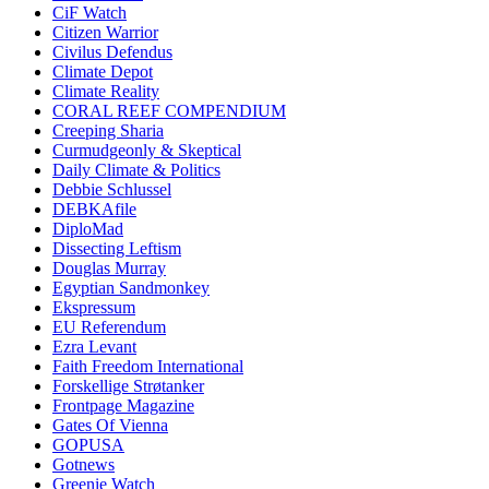
CiF Watch
Citizen Warrior
Civilus Defendus
Climate Depot
Climate Reality
CORAL REEF COMPENDIUM
Creeping Sharia
Curmudgeonly & Skeptical
Daily Climate & Politics
Debbie Schlussel
DEBKAfile
DiploMad
Dissecting Leftism
Douglas Murray
Egyptian Sandmonkey
Ekspressum
EU Referendum
Ezra Levant
Faith Freedom International
Forskellige Strøtanker
Frontpage Magazine
Gates Of Vienna
GOPUSA
Gotnews
Greenie Watch