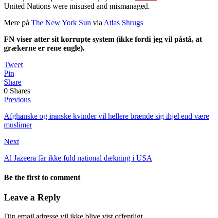
United Nations were misused and mismanaged.
Mere på
The New York Sun
via
Atlas Shrugs
FN viser atter sit korrupte system (ikke fordi jeg vil påstå, at
grækerne er rene engle).
Tweet
Pin
Share
0
Shares
Previous
Afghanske og iranske kvinder vil hellere brænde sig ihjel end være
muslimer
Next
Al Jazeera får ikke fuld national dækning i USA
Be the first to comment
Leave a Reply
Din email adresse vil ikke blive vist offentligt.