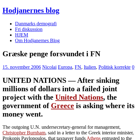
Hodjanernes blog
Danmarks demografi
Fri diskussion
HJEM
Om Hodjanernes Blog
Græske penge forsvundet i FN
15. november 2006
Nicolai
Europa
,
FN
,
Italien
,
Politisk korrekte
0
UNITED NATIONS — After sinking
millions of dollars into a failed joint
project with the
United Nations
, the
government of
Greece
is asking where its
money went.
The outgoing U.N. undersecretary-general for management,
Christopher Burnham
, said in a letter to the Greek interior minister,
Prokopis Pavlopoulos, that taxpayer funds
Athens
entrusted to the