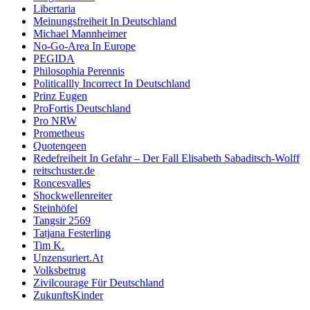
Libertaria
Meinungsfreiheit In Deutschland
Michael Mannheimer
No-Go-Area In Europe
PEGIDA
Philosophia Perennis
Politicallly Incorrect In Deutschland
Prinz Eugen
ProFortis Deutschland
Pro NRW
Prometheus
Quotenqeen
Redefreiheit In Gefahr – Der Fall Elisabeth Sabaditsch-Wolff
reitschuster.de
Roncesvalles
Shockwellenreiter
Steinhöfel
Tangsir 2569
Tatjana Festerling
Tim K.
Unzensuriert.At
Volksbetrug
Zivilcourage Für Deutschland
ZukunftsKinder