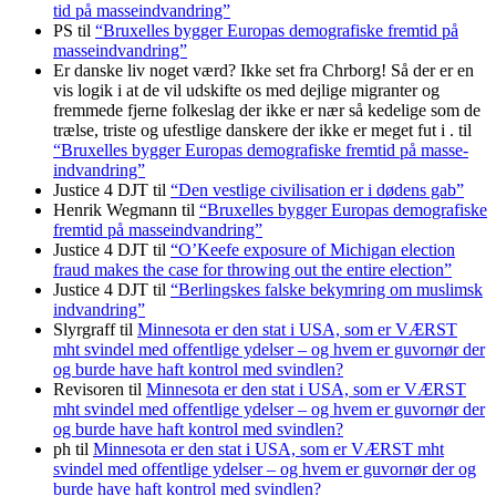
tid på masse­indvandring”
PS
til
“Bruxelles bygger Europas demo­grafiske frem­tid på
masse­indvandring”
Er danske liv noget værd? Ikke set fra Chrborg! Så der er en
vis logik i at de vil udskifte os med dejlige migranter og
fremmede fjerne folkeslag der ikke er nær så kedelige som de
trælse, triste og ufestlige danskere der ikke er meget fut i .
til
“Bruxelles bygger Europas demo­grafiske frem­tid på masse­
indvandring”
Justice 4 DJT
til
“Den vestlige civilisation er i dødens gab”
Henrik Wegmann
til
“Bruxelles bygger Europas demo­grafiske
frem­tid på masse­indvandring”
Justice 4 DJT
til
“O’Keefe exposure of Michigan election
fraud makes the case for throwing out the entire election”
Justice 4 DJT
til
“Berlingskes falske bekymring om muslimsk
indvandring”
Slyrgraff
til
Minnesota er den stat i USA, som er VÆRST
mht svindel med offentlige ydelser – og hvem er guvornør der
og burde have haft kontrol med svindlen?
Revisoren
til
Minnesota er den stat i USA, som er VÆRST
mht svindel med offentlige ydelser – og hvem er guvornør der
og burde have haft kontrol med svindlen?
ph
til
Minnesota er den stat i USA, som er VÆRST mht
svindel med offentlige ydelser – og hvem er guvornør der og
burde have haft kontrol med svindlen?