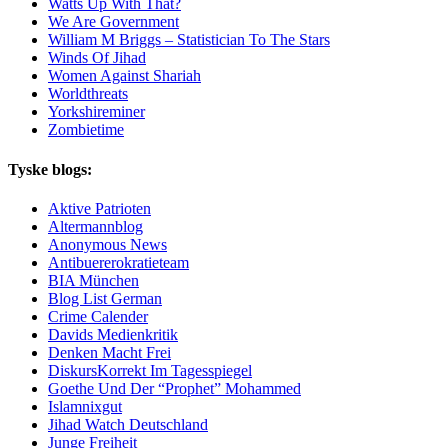
Watts Up With That?
We Are Government
William M Briggs – Statistician To The Stars
Winds Of Jihad
Women Against Shariah
Worldthreats
Yorkshireminer
Zombietime
Tyske blogs:
Aktive Patrioten
Altermannblog
Anonymous News
Antibuererokratieteam
BIA München
Blog List German
Crime Calender
Davids Medienkritik
Denken Macht Frei
DiskursKorrekt Im Tagesspiegel
Goethe Und Der “Prophet” Mohammed
Islamnixgut
Jihad Watch Deutschland
Junge Freiheit