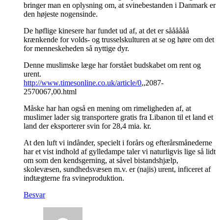
bringer man en oplysning om, at svinebestanden i Danmark er
den højeste nogensinde.
De høflige kinesere har fundet ud af, at det er såååååå
krænkende for volds- og trusselskulturen at se og høre om det
for menneskeheden så nyttige dyr.
Denne muslimske læge har forstået budskabet om rent og
urent.
http://www.timesonline.co.uk/article/0
,,2087-
2570067,00.html
Måske har han også en mening om rimeligheden af, at
muslimer lader sig transportere gratis fra Libanon til et land et
land der eksporterer svin for 28,4 mia. kr.
At den luft vi indånder, specielt i forårs og efterårsmånederne
har et vist indhold af gylledampe taler vi naturligvis lige så lidt
om som den kendsgerning, at såvel bistandshjælp,
skolevæsen, sundhedsvæsen m.v. er (najis) urent, inficeret af
indtægterne fra svineproduktion.
Besvar