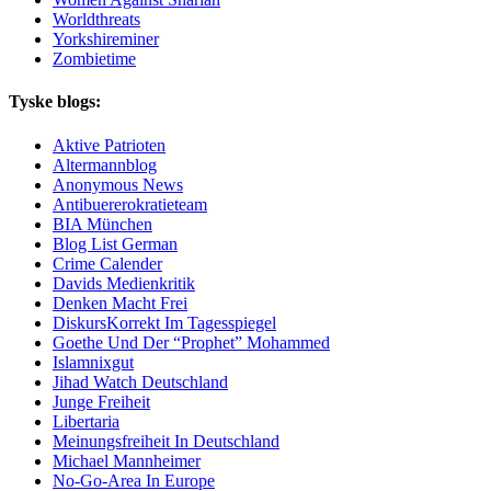
Worldthreats
Yorkshireminer
Zombietime
Tyske blogs:
Aktive Patrioten
Altermannblog
Anonymous News
Antibuererokratieteam
BIA München
Blog List German
Crime Calender
Davids Medienkritik
Denken Macht Frei
DiskursKorrekt Im Tagesspiegel
Goethe Und Der “Prophet” Mohammed
Islamnixgut
Jihad Watch Deutschland
Junge Freiheit
Libertaria
Meinungsfreiheit In Deutschland
Michael Mannheimer
No-Go-Area In Europe