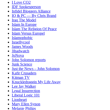
I Love CO2
IDF Spokesperson
Infidel Bloggers Alliance
IQ & PC — By Chris Brand
Iraq The Model
Islam In Europe
Islam The Religion Of Peace
Islam Versus Europe
l
Islamophobic
Israellycool
James Woods
Jihadwatch
JoNova
John Solomon reports
Junk Science
Just the News – John Solomon
Kafir Crusaders
Kitman TV
Knuckledraggin My Life Away
Lee Jay Walker
Legal Insurrection
Liberal Logic 101
Lionheart
Mary Ellen Synon
Melanie Philips