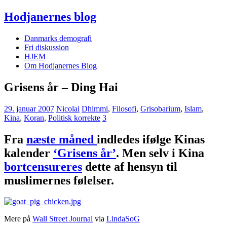
Hodjanernes blog
Danmarks demografi
Fri diskussion
HJEM
Om Hodjanernes Blog
Grisens år – Ding Hai
29. januar 2007
Nicolai
Dhimmi
,
Filosofi
,
Grisobarium
,
Islam
,
Kina
,
Koran
,
Politisk korrekte
3
Fra
næste måned
indledes ifølge Kinas
kalender
‘Grisens år’
. Men selv i Kina
bortcensureres
dette af hensyn til
muslimernes følelser.
Mere på
Wall Street Journal
via
LindaSoG