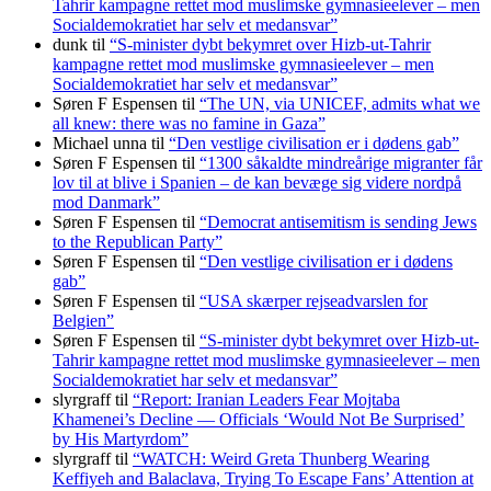
Tahrir kampagne rettet mod muslimske gymnasieelever – men
Socialdemokratiet har selv et medansvar”
dunk
til
“S-minister dybt bekymret over Hizb-ut-Tahrir
kampagne rettet mod muslimske gymnasieelever – men
Socialdemokratiet har selv et medansvar”
Søren F Espensen
til
“The UN, via UNICEF, admits what we
all knew: there was no famine in Gaza”
Michael unna
til
“Den vestlige civilisation er i dødens gab”
Søren F Espensen
til
“1300 såkaldte mindreårige migranter får
lov til at blive i Spanien – de kan bevæge sig videre nordpå
mod Danmark”
Søren F Espensen
til
“Democrat antisemitism is sending Jews
to the Republican Party”
Søren F Espensen
til
“Den vestlige civilisation er i dødens
gab”
Søren F Espensen
til
“USA skærper rejseadvarslen for
Belgien”
Søren F Espensen
til
“S-minister dybt bekymret over Hizb-ut-
Tahrir kampagne rettet mod muslimske gymnasieelever – men
Socialdemokratiet har selv et medansvar”
slyrgraff
til
“Report: Iranian Leaders Fear Mojtaba
Khamenei’s Decline — Officials ‘Would Not Be Surprised’
by His Martyrdom”
slyrgraff
til
“WATCH: Weird Greta Thunberg Wearing
Keffiyeh and Balaclava, Trying To Escape Fans’ Attention at