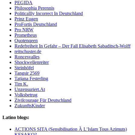
PEGIDA
Philosophia Perennis
Politicallly Incorrect In Deutschland
Prinz Eugen
ProFortis Deutschland
Pro NRW
Prometheus
Quotenqeen
Redefreiheit In Gefahr – Der Fall Elisabeth Sabaditsch-Wolff
reitschuster.de
Roncesvalles
Shockwellenreiter
Steinhöfel
Tangsir 2569
Tatjana Festerling
Tim K.
Unzensuriert.At
Volksbetrug
Zivilcourage Für Deutschland
ZukunftsKinder
Latino blogs:
ACTIONS SITA (Sensibilisation À L’Islam Tous Azimuts)
KESAKO?