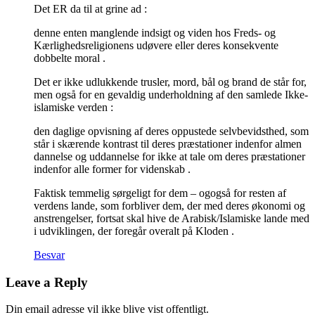
Det ER da til at grine ad :
denne enten manglende indsigt og viden hos Freds- og
Kærlighedsreligionens udøvere eller deres konsekvente
dobbelte moral .
Det er ikke udlukkende trusler, mord, bål og brand de står for,
men også for en gevaldig underholdning af den samlede Ikke-
islamiske verden :
den daglige opvisning af deres oppustede selvbevidsthed, som
står i skærende kontrast til deres præstationer indenfor almen
dannelse og uddannelse for ikke at tale om deres præstationer
indenfor alle former for videnskab .
Faktisk temmelig sørgeligt for dem – ogogså for resten af
verdens lande, som forbliver dem, der med deres økonomi og
anstrengelser, fortsat skal hive de Arabisk/Islamiske lande med
i udviklingen, der foregår overalt på Kloden .
Besvar
Leave a Reply
Din email adresse vil ikke blive vist offentligt.