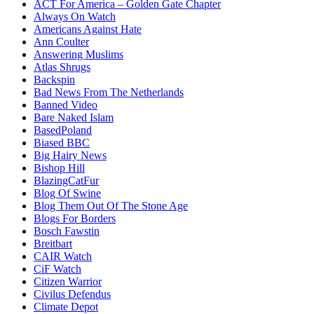
ACT For America – Golden Gate Chapter
Always On Watch
Americans Against Hate
Ann Coulter
Answering Muslims
Atlas Shrugs
Backspin
Bad News From The Netherlands
Banned Video
Bare Naked Islam
BasedPoland
Biased BBC
Big Hairy News
Bishop Hill
BlazingCatFur
Blog Of Swine
Blog Them Out Of The Stone Age
Blogs For Borders
Bosch Fawstin
Breitbart
CAIR Watch
CiF Watch
Citizen Warrior
Civilus Defendus
Climate Depot