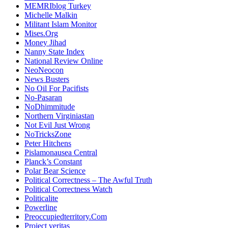
MEMRIblog Turkey
Michelle Malkin
Militant Islam Monitor
Mises.Org
Money Jihad
Nanny State Index
National Review Online
NeoNeocon
News Busters
No Oil For Pacifists
No-Pasaran
NoDhimmitude
Northern Virginiastan
Not Evil Just Wrong
NoTricksZone
Peter Hitchens
Pislamonausea Central
Planck’s Constant
Polar Bear Science
Political Correctness – The Awful Truth
Political Correctness Watch
Politicalite
Powerline
Preoccupiedterritory.Com
Project veritas