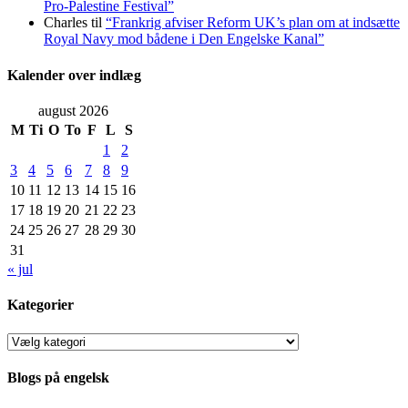
Pro-Palestine Festival”
Charles
til
“Frankrig afviser Reform UK’s plan om at indsætte
Royal Navy mod bådene i Den Engelske Kanal”
Kalender over indlæg
august 2026
M
Ti
O
To
F
L
S
1
2
3
4
5
6
7
8
9
10
11
12
13
14
15
16
17
18
19
20
21
22
23
24
25
26
27
28
29
30
31
« jul
Kategorier
Kategorier
Blogs på engelsk