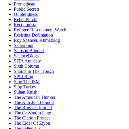
Promethean
Public Secrets
Quotefulness
Rebel Pundit
Reconquista
Refugee Resettlement Watch
Resisting Defamation
Roy Spencer, Klimatolog
Saberpoint
Samson Blinded
ScienceBlogs
SITA Amnesty
Sixth Column
Snouts In The Trough
SPPI Blog
Stop The ISM
Stop Turkey
Sultan Knish
The American Thinker
The Anti-Jihad Pundit
The Brussels Journal
The Cassandra Page
The Clarion Project
The Elder Of Ziyon
The Fallen List