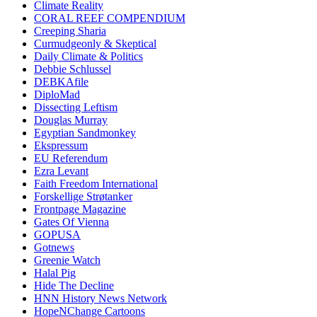
Climate Reality
CORAL REEF COMPENDIUM
Creeping Sharia
Curmudgeonly & Skeptical
Daily Climate & Politics
Debbie Schlussel
DEBKAfile
DiploMad
Dissecting Leftism
Douglas Murray
Egyptian Sandmonkey
Ekspressum
EU Referendum
Ezra Levant
Faith Freedom International
Forskellige Strøtanker
Frontpage Magazine
Gates Of Vienna
GOPUSA
Gotnews
Greenie Watch
Halal Pig
Hide The Decline
HNN History News Network
HopeNChange Cartoons