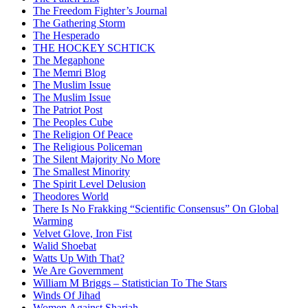
The Freedom Fighter’s Journal
The Gathering Storm
The Hesperado
THE HOCKEY SCHTICK
The Megaphone
The Memri Blog
The Muslim Issue
The Muslim Issue
The Patriot Post
The Peoples Cube
The Religion Of Peace
The Religious Policeman
The Silent Majority No More
The Smallest Minority
The Spirit Level Delusion
Theodores World
There Is No Frakking “Scientific Consensus” On Global
Warming
Velvet Glove, Iron Fist
Walid Shoebat
Watts Up With That?
We Are Government
William M Briggs – Statistician To The Stars
Winds Of Jihad
Women Against Shariah