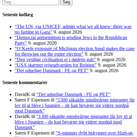
Søg
efter:
Seneste indlæg
“The UN, via UNICEF, admits what we all knew: there was
no famine in Gaza”
9. august 2026
“Democrat antisemitism is sending Jews to the Republican
Party”
9. august 2026
“O’Keefe exposure of Michigan election fraud makes the case
for throwing out the entire election”
9. august 2026
“Den vestlige civilisation er i dødens gab”
9. august 2026
“USA skærper rejseadvarslen for Belgien”
9. august 2026
“Det uduelige Danmark : FE og PET”
9. august 2026
Seneste kommentarer
DavidK
til
“Det uduelige Danmark : FE og PET”
Søren F Espensen
til
“1300 såkaldte mindreårige migranter får
lov til at blive i Spanien – de kan bevæge sig videre nordpå
mod Danmark”
DavidK
til
“1300 såkaldte mindreårige migranter får lov til at
blive i Spanien – de kan bevæge sig videre nordpå mod
Danmark”
Søren F Espensen
til
“S-minister dybt bekymret over Hizb-ut-