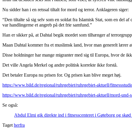
Nu sidder han i en retssal tiltalt for mord og terror. Anklageren siger:
“Den tiltalte så sig selv som en soldat fra Islamisk Stat, som en del af
var handlingerne et angreb på det frie samfund.”
Han er sikker på, at Dahtal begik mordet som tilhænger af terrorgrup
Maan Dahtal kommer fra et muslimsk land, hvor man generelt lærer at 
Disse holdninger har mange migranter med sig til Europa, hvor de ikk
Det ville Angela Merkel og andre politisk korrekte ikke forstå.
Det betaler Europa nu prisen for. Og prisen kan blive meget høj.
https://www.bild.de/regional/ruhrgebiet/ruhrgebiet-aktuell/fitnessstud
https://www.bild.de/regional/ruhrgebiet/ruhrgebiet-aktuell/mord-und-
Se også:
Abdul Elmi gik direkte ind i fitnesscenteret i Gøteborg og skød
Taget
herfra