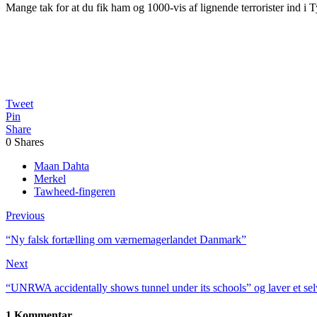
Mange tak for at du fik ham og 1000-vis af lignende terrorister ind i
Tweet
Pin
Share
0
Shares
Maan Dahta
Merkel
Tawheed-fingeren
Previous
“Ny falsk fortælling om værnemagerlandet Danmark”
Next
“UNRWA accidentally shows tunnel under its schools” og laver et se
1 Kommentar