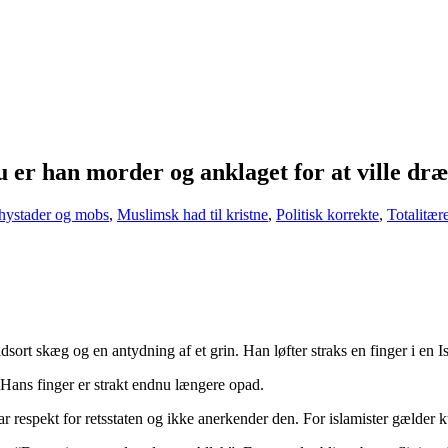
u er han morder og anklaget for at ville d
 hystader og mobs
,
Muslimsk had til kristne
,
Politisk korrekte
,
Totalitær
rt skæg og en antydning af et grin. Han løfter straks en finger i en Is
 Hans finger er strakt endnu længere opad.
har respekt for retsstaten og ikke anerkender den. For islamister gælder