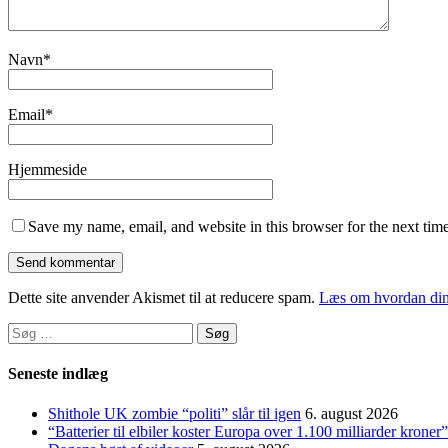
Navn
*
Email
*
Hjemmeside
Save my name, email, and website in this browser for the next tim
Dette site anvender Akismet til at reducere spam.
Læs om hvordan din
Søg
efter:
Seneste indlæg
Shithole UK zombie “politi” slår til igen
6. august 2026
“Batterier til elbiler koster Europa over 1.100 milliarder kroner”