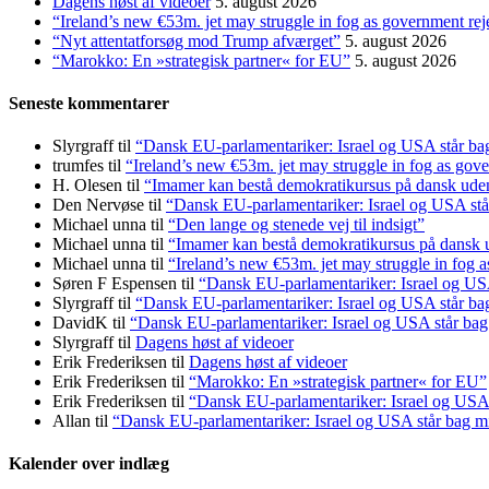
Dagens høst af videoer
5. august 2026
“Ireland’s new €53m. jet may struggle in fog as government rej
“Nyt attentatforsøg mod Trump afværget”
5. august 2026
“Marokko: En »strategisk partner« for EU”
5. august 2026
Seneste kommentarer
Slyrgraff
til
“Dansk EU-parlamentariker: Israel og USA står ba
trumfes
til
“Ireland’s new €53m. jet may struggle in fog as gove
H. Olesen
til
“Imamer kan bestå demokratikursus på dansk uden a
Den Nervøse
til
“Dansk EU-parlamentariker: Israel og USA stå
Michael unna
til
“Den lange og stenede vej til indsigt”
Michael unna
til
“Imamer kan bestå demokratikursus på dansk ud
Michael unna
til
“Ireland’s new €53m. jet may struggle in fog a
Søren F Espensen
til
“Dansk EU-parlamentariker: Israel og USA
Slyrgraff
til
“Dansk EU-parlamentariker: Israel og USA står ba
DavidK
til
“Dansk EU-parlamentariker: Israel og USA står bag
Slyrgraff
til
Dagens høst af videoer
Erik Frederiksen
til
Dagens høst af videoer
Erik Frederiksen
til
“Marokko: En »strategisk partner« for EU”
Erik Frederiksen
til
“Dansk EU-parlamentariker: Israel og USA 
Allan
til
“Dansk EU-parlamentariker: Israel og USA står bag m
Kalender over indlæg