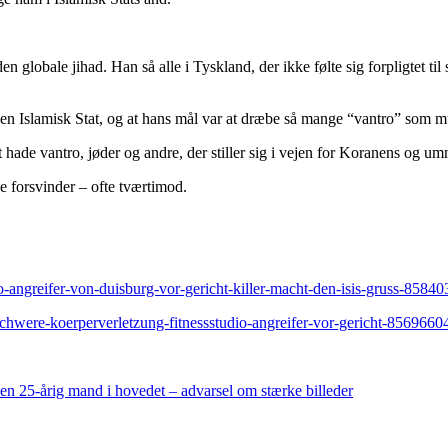
 den globale jihad. Han så alle i Tyskland, der ikke følte sig forpligtet
pen Islamisk Stat, og at hans mål var at dræbe så mange “vantro” som mu
hade vantro, jøder og andre, der stiller sig i vejen for Koranens og u
e forsvinder – ofte tværtimod.
io-angreifer-von-duisburg-vor-gericht-killer-macht-den-isis-gruss-85840
schwere-koerperverletzung-fitnessstudio-angreifer-vor-gericht-85696604
 en 25-årig mand i hovedet – advarsel om stærke billeder