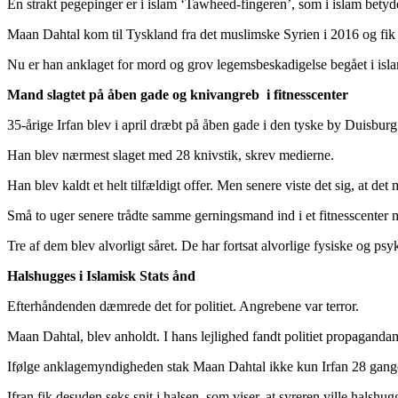
En strakt pegepinger er i islam ‘Tawheed-fingeren’, som i islam betyde
Maan Dahtal kom til Tyskland fra det muslimske Syrien i 2016 og fik 
Nu er han anklaget for mord og grov legemsbeskadigelse begået i isla
Mand slagtet på åben gade og knivangreb i fitnesscenter
35-årige Irfan blev i april dræbt på åben gade i den tyske by Duisburg
Han blev nærmest slaget med 28 knivstik, skrev medierne.
Han blev kaldt et helt tilfældigt offer. Men senere viste det sig, at det
Små to uger senere trådte samme gerningsmand ind i et fitnesscenter 
Tre af dem blev alvorligt såret. De har fortsat alvorlige fysiske og ps
Halshugges i Islamisk Stats ånd
Efterhåndenden dæmrede det for politiet. Angrebene var terror.
Maan Dahtal, blev anholdt. I hans lejlighed fandt politiet propagandama
Ifølge anklagemyndigheden stak Maan Dahtal ikke kun Irfan 28 gang
Ifran fik desuden seks snit i halsen, som viser, at syreren ville halshu