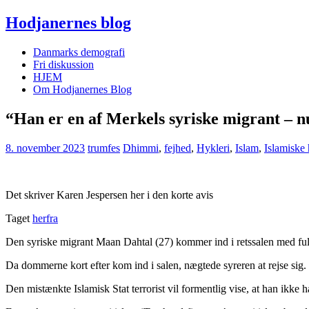
Hodjanernes blog
Danmarks demografi
Fri diskussion
HJEM
Om Hodjanernes Blog
“Han er en af Merkels syriske migrant – n
8. november 2023
trumfes
Dhimmi
,
fejhed
,
Hykleri
,
Islam
,
Islamiske
Det skriver Karen Jespersen her i den korte avis
Taget
herfra
Den syriske migrant Maan Dahtal (27) kommer ind i retssalen med fuldso
Da dommerne kort efter kom ind i salen, nægtede syreren at rejse sig.
Den mistænkte Islamisk Stat terrorist vil formentlig vise, at han ikke 