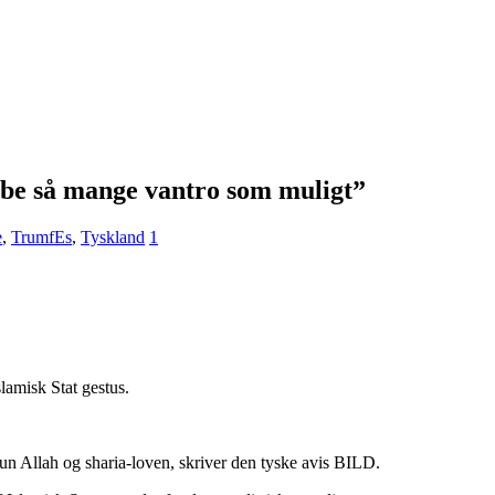
ræbe så mange vantro som muligt”
e
,
TrumfEs
,
Tyskland
1
lamisk Stat gestus.
 kun Allah og sharia-loven, skriver den tyske avis BILD.