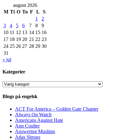
august 2026
M
Ti
O
To
F
L
S
1
2
3
4
5
6
7
8
9
10
11
12
13
14
15
16
17
18
19
20
21
22
23
24
25
26
27
28
29
30
31
« jul
Kategorier
Kategorier
Blogs på engelsk
ACT For America – Golden Gate Chapter
Always On Watch
Americans Against Hate
Ann Coulter
Answering Muslims
Atlas Shrugs