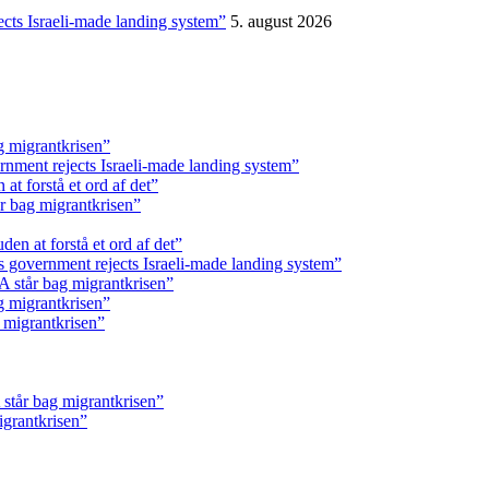
ects Israeli-made landing system”
5. august 2026
g migrantkrisen”
rnment rejects Israeli-made landing system”
t forstå et ord af det”
r bag migrantkrisen”
en at forstå et ord af det”
s government rejects Israeli-made landing system”
 står bag migrantkrisen”
g migrantkrisen”
 migrantkrisen”
står bag migrantkrisen”
igrantkrisen”