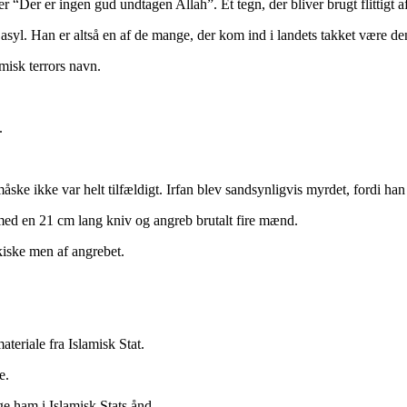
r “Der er ingen gud undtagen Allah”. Et tegn, der bliver brugt flittigt 
asyl. Han er altså en af de mange, der kom ind i landets takket være d
misk terrors navn.
.
 måske ikke var helt tilfældigt. Irfan blev sandsynligvis myrdet, fordi han
med en 21 cm lang kniv og angreb brutalt fire mænd.
ykiske men af angrebet.
teriale fra Islamisk Stat.
e.
gge ham i Islamisk Stats ånd.