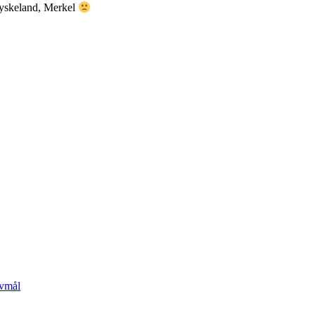
 Tyskeland, Merkel
lvmål