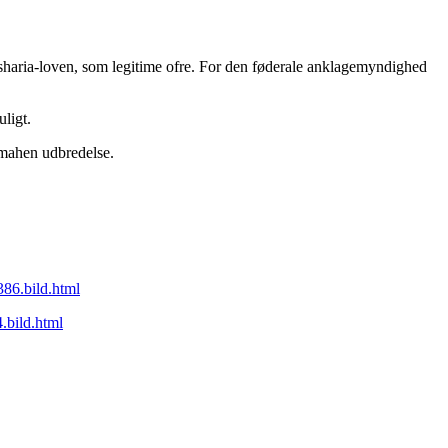
 til sharia-loven, som legitime ofre. For den føderale anklagemyndighed
ligt.
mmahen udbredelse.
386.bild.html
.bild.html