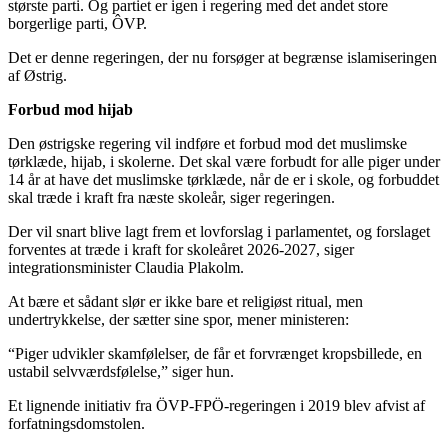
største parti. Og partiet er igen i regering med det andet store
borgerlige parti, ÔVP.
Det er denne regeringen, der nu forsøger at begrænse islamiseringen
af Østrig.
Forbud mod hijab
Den østrigske regering vil indføre et forbud mod det muslimske
tørklæde, hijab, i skolerne. Det skal være forbudt for alle piger under
14 år at have det muslimske tørklæde, når de er i skole, og forbuddet
skal træde i kraft fra næste skoleår, siger regeringen.
Der vil snart blive lagt frem et lovforslag i parlamentet, og forslaget
forventes at træde i kraft for skoleåret 2026-2027, siger
integrationsminister Claudia Plakolm.
At bære et sådant slør er ikke bare et religiøst ritual, men
undertrykkelse, der sætter sine spor, mener ministeren:
“Piger udvikler skamfølelser, de får et forvrænget kropsbillede, en
ustabil selvværdsfølelse,” siger hun.
Et lignende initiativ fra ÖVP-FPÖ-regeringen i 2019 blev afvist af
forfatningsdomstolen.