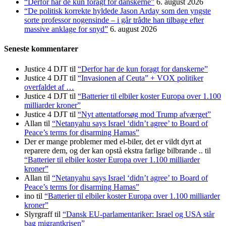
“Derfor har de kun foragt for danskerne”
6. august 2026
“De politisk korrekte hyldede Jason Arday som den yngste
sorte professor nogensinde – i går trådte han tilbage efter
massive anklage for snyd”
6. august 2026
Seneste kommentarer
Justice 4 DJT
til
“Derfor har de kun foragt for danskerne”
Justice 4 DJT
til
“Invasionen af Ceuta” + VOX politiker
overfaldet af …
Justice 4 DJT
til
“Batterier til elbiler koster Europa over 1.100
milliarder kroner”
Justice 4 DJT
til
“Nyt attentatforsøg mod Trump afværget”
Allan
til
“Netanyahu says Israel ‘didn’t agree’ to Board of
Peace’s terms for disarming Hamas”
Der er mange problemer med el-biler, det er vildt dyrt at
reparere dem, og der kan opstå ekstra farlige bilbrande ..
til
“Batterier til elbiler koster Europa over 1.100 milliarder
kroner”
Allan
til
“Netanyahu says Israel ‘didn’t agree’ to Board of
Peace’s terms for disarming Hamas”
ino
til
“Batterier til elbiler koster Europa over 1.100 milliarder
kroner”
Slyrgraff
til
“Dansk EU-parlamentariker: Israel og USA står
bag migrantkrisen”