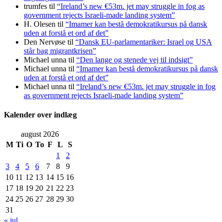
trumfes
til
“Ireland’s new €53m. jet may struggle in fog as
government rejects Israeli-made landing system”
H. Olesen
til
“Imamer kan bestå demokratikursus på dansk
uden at forstå et ord af det”
Den Nervøse
til
“Dansk EU-parlamentariker: Israel og USA
står bag migrantkrisen”
Michael unna
til
“Den lange og stenede vej til indsigt”
Michael unna
til
“Imamer kan bestå demokratikursus på dansk
uden at forstå et ord af det”
Michael unna
til
“Ireland’s new €53m. jet may struggle in fog
as government rejects Israeli-made landing system”
Kalender over indlæg
august 2026
M
Ti
O
To
F
L
S
1
2
3
4
5
6
7
8
9
10
11
12
13
14
15
16
17
18
19
20
21
22
23
24
25
26
27
28
29
30
31
« jul