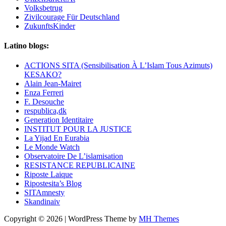
Volksbetrug
Zivilcourage Für Deutschland
ZukunftsKinder
Latino blogs:
ACTIONS SITA (Sensibilisation À L’Islam Tous Azimuts)
KESAKO?
Alain Jean-Mairet
Enza Ferreri
F. Desouche
respublica,dk
Generation Identitaire
INSTITUT POUR LA JUSTICE
La Yijad En Eurabia
Le Monde Watch
Observatoire De L’islamisation
RESISTANCE REPUBLICAINE
Riposte Laique
Ripostesita’s Blog
SITAmnesty
Skandinaiv
Copyright © 2026 | WordPress Theme by
MH Themes