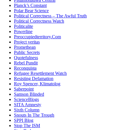
Pislamonausea Central
Planck’s Constant
Polar Bear Science
Political Correctness – The Awful Truth
Political Correctness Watch
Politicalite
Powerline
Preoccupiedterritory.Com
Project veritas
Promethean
Public Secrets
Quotefulness
Rebel Pundit
Reconquista
Refugee Resettlement Watch
Resisting Defamation
Roy Spencer, Klimatolog
Saberpoint
Samson Blinded
ScienceBlogs
SITA Amnesty
Sixth Column
Snouts In The Trough
SPPI Blog
Stop The ISM