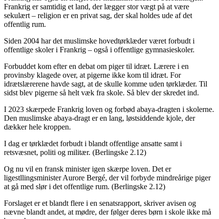
Frankrig er samtidig et land, der lægger stor vægt på at være
sekulært – religion er en privat sag, der skal holdes ude af det
offentlig rum.
Siden 2004 har det muslimske hovedtørklæder været forbudt i
offentlige skoler i Frankrig – også i offentlige gymnasieskoler.
Forbuddet kom efter en debat om piger til idræt. Lærere i en
provinsby klagede over, at pigerne ikke kom til idræt. For
idrætslærerene havde sagt, at de skulle komme uden tørklæder. Til
sidst blev pigerne så helt væk fra skole. Så blev der skredet ind.
I 2023 skærpede Frankrig loven og forbød abaya-dragten i skolerne.
Den muslimske abaya-dragt er en lang, løstsiddende kjole, der
dækker hele kroppen.
I dag er tørklædet forbudt i blandt offentlige ansatte samt i
retsvæsnet, politi og militær. (Berlingske 2.12)
Og nu vil en fransk minister igen skærpe loven. Det er
ligestllingsminister Aurore Bergé, der vil forbyde mindreårige piger
at gå med slør i det offentlige rum. (Berlingske 2.12)
Forslaget er et blandt flere i en senatsrapport, skriver avisen og
nævne blandt andet, at mødre, der følger deres børn i skole ikke må