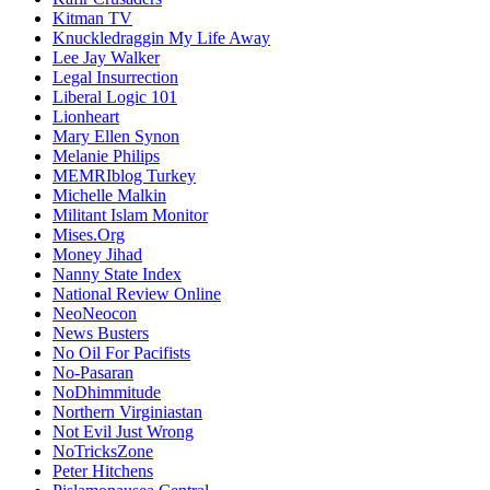
Kitman TV
Knuckledraggin My Life Away
Lee Jay Walker
Legal Insurrection
Liberal Logic 101
Lionheart
Mary Ellen Synon
Melanie Philips
MEMRIblog Turkey
Michelle Malkin
Militant Islam Monitor
Mises.Org
Money Jihad
Nanny State Index
National Review Online
NeoNeocon
News Busters
No Oil For Pacifists
No-Pasaran
NoDhimmitude
Northern Virginiastan
Not Evil Just Wrong
NoTricksZone
Peter Hitchens