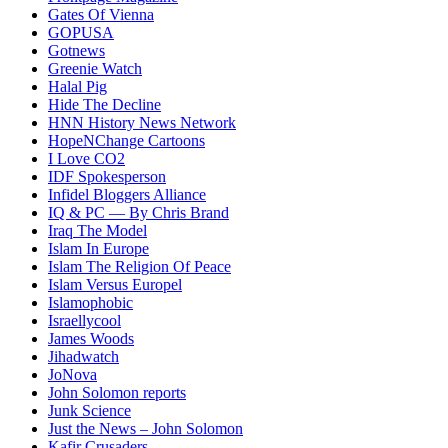
Gates Of Vienna
GOPUSA
Gotnews
Greenie Watch
Halal Pig
Hide The Decline
HNN History News Network
HopeNChange Cartoons
I Love CO2
IDF Spokesperson
Infidel Bloggers Alliance
IQ & PC — By Chris Brand
Iraq The Model
Islam In Europe
Islam The Religion Of Peace
Islam Versus Europe
l
Islamophobic
Israellycool
James Woods
Jihadwatch
JoNova
John Solomon reports
Junk Science
Just the News – John Solomon
Kafir Crusaders