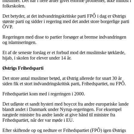
muslimer. Det har i flere årtier givet enorme problemer, ikke mindst i
folkeskolen.
Det betyder, at det indvandringskritiske parti FPÔ i dag er Østrigs
største parti og sidder i regering med det andet store borgerlige parti
ÔVP.
Regeringen med disse to partier forsøger at bremse indvandringen
og islamiseringen.
Et af de seneste forslag er et forbud mod det muslimske tørklæde,
hijab, i skolen for elever under 14 år.
Østrigs Frihedsparti
Det store antal muslimer betød, at Østrig allerede for snart 30 år
siden fik et stort indvandringskritisk parti, Frihedspartiet, nu FPÔ.
Frihedspartiet kom med i regeringen i 2000.
Det udløste et sandt hysteri med boycot fra andre europæiske lande
blandt andet i Danmark under Nyrup-regeringen. For eksempel
nægtede ministre fra andre lande at give hånd til ministre fra
Frihedspartiet, når der var møde i EU.
Efter skiftende op og nedture er Frihedspartiet (FPÔ) igen Østrigs