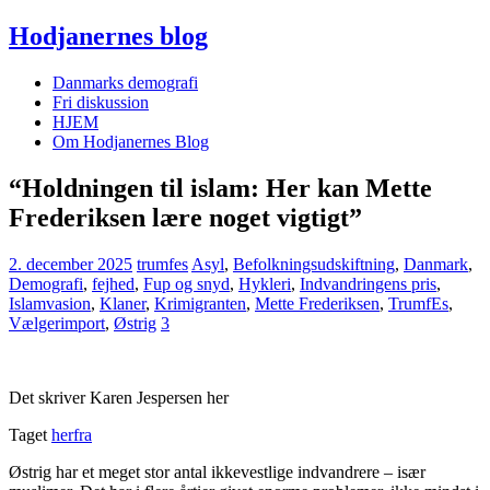
Hodjanernes blog
Danmarks demografi
Fri diskussion
HJEM
Om Hodjanernes Blog
“Holdningen til islam: Her kan Mette
Frederiksen lære noget vigtigt”
2. december 2025
trumfes
Asyl
,
Befolkningsudskiftning
,
Danmark
,
Demografi
,
fejhed
,
Fup og snyd
,
Hykleri
,
Indvandringens pris
,
Islamvasion
,
Klaner
,
Krimigranten
,
Mette Frederiksen
,
TrumfEs
,
Vælgerimport
,
Østrig
3
Det skriver Karen Jespersen her
Taget
herfra
Østrig har et meget stor antal ikkevestlige indvandrere – især