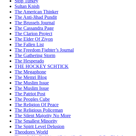
Stop Turkey
Sultan Knish
The American Thinker
The Anti-Jihad Pundit
The Brussels Journal
The Cassandra Page
The Clarion Project
The Elder Of Ziyon
The Fallen List
The Freedom Fighter’s Journal
The Gathering Storm
The Hesperado
THE HOCKEY SCHTICK
The Megaphone
The Memri Blog
The Muslim Issue
The Muslim Issue
The Patriot Post
The Peoples Cube
The Religion Of Peace
The Religious Policeman
The Silent Majority No More
The Smallest Minority
The Spirit Level Delusion
Theodores World