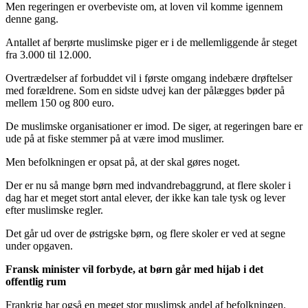
Men regeringen er overbeviste om, at loven vil komme igennem
denne gang.
Antallet af berørte muslimske piger er i de mellemliggende år steget
fra 3.000 til 12.000.
Overtrædelser af forbuddet vil i første omgang indebære drøftelser
med forældrene. Som en sidste udvej kan der pålægges bøder på
mellem 150 og 800 euro.
De muslimske organisationer er imod. De siger, at regeringen bare er
ude på at fiske stemmer på at være imod muslimer.
Men befolkningen er opsat på, at der skal gøres noget.
Der er nu så mange børn med indvandrebaggrund, at flere skoler i
dag har et meget stort antal elever, der ikke kan tale tysk og lever
efter muslimske regler.
Det går ud over de østrigske børn, og flere skoler er ved at segne
under opgaven.
Fransk minister vil forbyde, at børn går med hijab i det
offentlig rum
Frankrig har også en meget stor muslimsk andel af befolkningen.