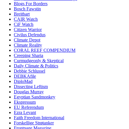
Blogs For Borders
Bosch Fawstin
Breitbart
CAIR Watch
CiF Watch
Citizen Warrior
Civilus Defendus
Climate Depot
Climate Reality
CORAL REEF COMPENDIUM
Creeping Sharia
Curmudgeonly & Skeptical
Daily Climate & Politics
Debbie Schlussel
DEBKAfile
DiploMad
Dissecting Leftism
Douglas Murray
Egyptian Sandmonkey
Ekspressum
EU Referendum
Ezra Levant
Faith Freedom International
Forskellige Strøtanker
Frontpage Magazine