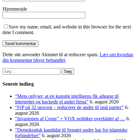
Hjemmeside
Save my name, email, and website in this browser for the next
time I comment.
Dette site anvender Akismet til at reducere spam.
Læs om hvordan
din kommentar bliver behandlet
.
Søg
efter:
Seneste indlæg
“Meta oplyser, at en kunstig intelligens fik adgang til
internettet og hackede et andet firma”
6. august 2026
“FrP på 32 procent – reducerer de andre til små partier”
6.
august 2026
“Invasionen af Ceuta” + VOX politiker overfaldet af …
6.
august 2026
“Demokratisk kandidat til Senatet under lup for islamiske
forbindelser”
6. august 2026