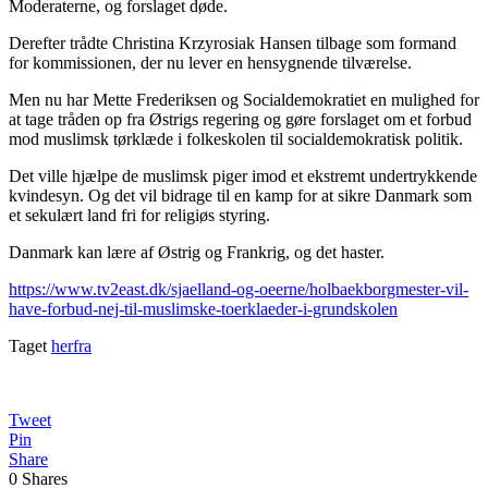
Moderaterne, og forslaget døde.
Derefter trådte Christina Krzyrosiak Hansen tilbage som formand
for kommissionen, der nu lever en hensygnende tilværelse.
Men nu har Mette Frederiksen og Socialdemokratiet en mulighed for
at tage tråden op fra Østrigs regering og gøre forslaget om et forbud
mod muslimsk tørklæde i folkeskolen til socialdemokratisk politik.
Det ville hjælpe de muslimsk piger imod et ekstremt undertrykkende
kvindesyn. Og det vil bidrage til en kamp for at sikre Danmark som
et sekulært land fri for religiøs styring.
Danmark kan lære af Østrig og Frankrig, og det haster.
https://www.tv2east.dk/sjaelland-og-oeerne/holbaekborgmester-vil-
have-forbud-nej-til-muslimske-toerklaeder-i-grundskolen
Taget
herfra
Tweet
Pin
Share
0
Shares