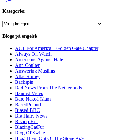
Kategorier
Kategorier
Blogs på engelsk
ACT For America – Golden Gate Chapter
Always On Watch
Americans Against Hate
Ann Coulter
Answering Muslims
Atlas Shrugs
Backspin
Bad News From The Netherlands
Banned Video
Bare Naked Islam
BasedPoland
Biased BBC
Big Hairy News
Bishop Hill
BlazingCatFur
Blog Of Swine
Blog Them Out Of The Stone Age