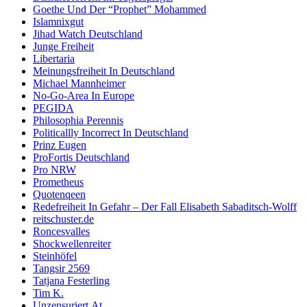
Goethe Und Der “Prophet” Mohammed
Islamnixgut
Jihad Watch Deutschland
Junge Freiheit
Libertaria
Meinungsfreiheit In Deutschland
Michael Mannheimer
No-Go-Area In Europe
PEGIDA
Philosophia Perennis
Politicallly Incorrect In Deutschland
Prinz Eugen
ProFortis Deutschland
Pro NRW
Prometheus
Quotenqeen
Redefreiheit In Gefahr – Der Fall Elisabeth Sabaditsch-Wolff
reitschuster.de
Roncesvalles
Shockwellenreiter
Steinhöfel
Tangsir 2569
Tatjana Festerling
Tim K.
Unzensuriert.At