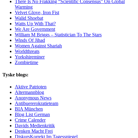
There Is No Frakking “Scientific Consensus” On Global
Warming
Velvet Glove, Iron Fist
Walid Shoebat
Watts Up With That?
We Are Government
William M Briggs – Statistician To The Stars
Winds Of Jihad
Women Against Shariah
Worldthreats
Yorkshireminer
Zombietime
Tyske blogs:
Aktive Patrioten
Altermannblog
Anonymous News
Antibuererokratieteam
BIA München
Blog List German
Crime Calender
Davids Medienkritik
Denken Macht Frei
DiskursKorrekt Im Tagesspiegel