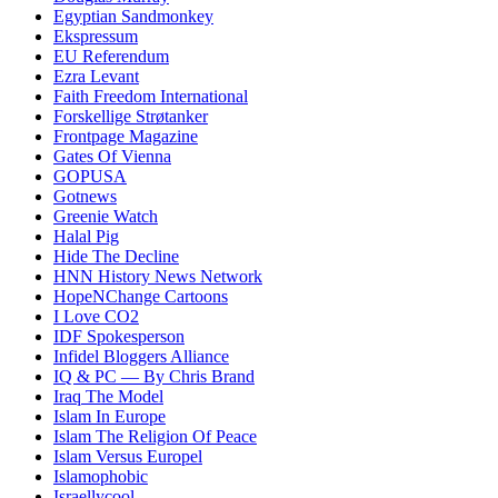
Egyptian Sandmonkey
Ekspressum
EU Referendum
Ezra Levant
Faith Freedom International
Forskellige Strøtanker
Frontpage Magazine
Gates Of Vienna
GOPUSA
Gotnews
Greenie Watch
Halal Pig
Hide The Decline
HNN History News Network
HopeNChange Cartoons
I Love CO2
IDF Spokesperson
Infidel Bloggers Alliance
IQ & PC — By Chris Brand
Iraq The Model
Islam In Europe
Islam The Religion Of Peace
Islam Versus Europe
l
Islamophobic
Israellycool