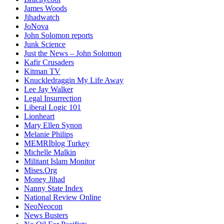
James Woods
Jihadwatch
JoNova
John Solomon reports
Junk Science
Just the News – John Solomon
Kafir Crusaders
Kitman TV
Knuckledraggin My Life Away
Lee Jay Walker
Legal Insurrection
Liberal Logic 101
Lionheart
Mary Ellen Synon
Melanie Philips
MEMRIblog Turkey
Michelle Malkin
Militant Islam Monitor
Mises.Org
Money Jihad
Nanny State Index
National Review Online
NeoNeocon
News Busters