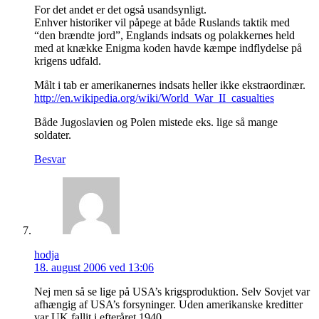
For det andet er det også usandsynligt.
Enhver historiker vil påpege at både Ruslands taktik med
“den brændte jord”, Englands indsats og polakkernes held
med at knække Enigma koden havde kæmpe indflydelse på
krigens udfald.
Målt i tab er amerikanernes indsats heller ikke ekstraordinær.
http://en.wikipedia.org/wiki/World_War_II_casualties
Både Jugoslavien og Polen mistede eks. lige så mange
soldater.
Besvar
hodja
18. august 2006 ved 13:06
Nej men så se lige på USA’s krigsproduktion. Selv Sovjet var
afhængig af USA’s forsyninger. Uden amerikanske kreditter
var UK fallit i efteråret 1940.