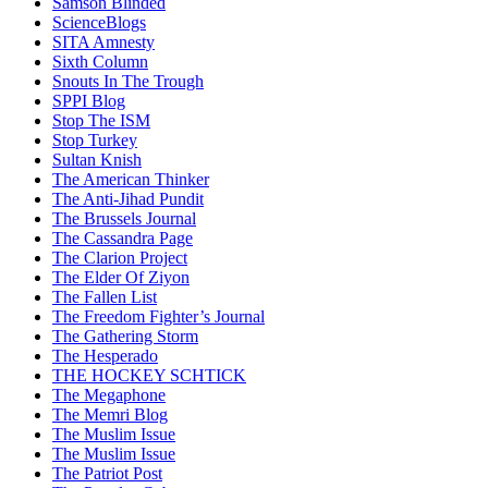
Samson Blinded
ScienceBlogs
SITA Amnesty
Sixth Column
Snouts In The Trough
SPPI Blog
Stop The ISM
Stop Turkey
Sultan Knish
The American Thinker
The Anti-Jihad Pundit
The Brussels Journal
The Cassandra Page
The Clarion Project
The Elder Of Ziyon
The Fallen List
The Freedom Fighter’s Journal
The Gathering Storm
The Hesperado
THE HOCKEY SCHTICK
The Megaphone
The Memri Blog
The Muslim Issue
The Muslim Issue
The Patriot Post