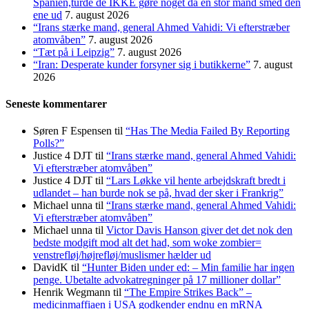
Spanien,turde de IKKE gøre noget da en stor mand smed den
ene ud
7. august 2026
“Irans stærke mand, general Ahmed Vahidi: Vi efterstræber
atomvåben”
7. august 2026
“Tæt på i Leipzig”
7. august 2026
“Iran: Desperate kunder forsyner sig i butikkerne”
7. august
2026
Seneste kommentarer
Søren F Espensen
til
“Has The Media Failed By Reporting
Polls?”
Justice 4 DJT
til
“Irans stærke mand, general Ahmed Vahidi:
Vi efterstræber atomvåben”
Justice 4 DJT
til
“Lars Løkke vil hente arbejdskraft bredt i
udlandet – han burde nok se på, hvad der sker i Frankrig”
Michael unna
til
“Irans stærke mand, general Ahmed Vahidi:
Vi efterstræber atomvåben”
Michael unna
til
Victor Davis Hanson giver det det nok den
bedste modgift mod alt det had, som woke zombier=
venstrefløj/højrefløj/muslismer hælder ud
DavidK
til
“Hunter Biden under ed: – Min familie har ingen
penge. Ubetalte advokat­regninger på 17 millioner dollar”
Henrik Wegmann
til
“The Empire Strikes Back” –
medicinmaffiaen i USA godkender endnu en mRNA