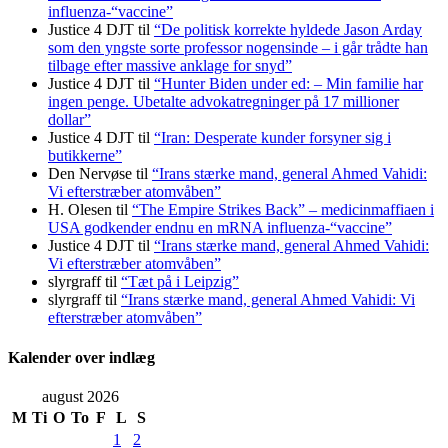
influenza-“vaccine”
Justice 4 DJT
til
“De politisk korrekte hyldede Jason Arday
som den yngste sorte professor nogensinde – i går trådte han
tilbage efter massive anklage for snyd”
Justice 4 DJT
til
“Hunter Biden under ed: – Min familie har
ingen penge. Ubetalte advokat­regninger på 17 millioner
dollar”
Justice 4 DJT
til
“Iran: Desperate kunder forsyner sig i
butikkerne”
Den Nervøse
til
“Irans stærke mand, general Ahmed Vahidi:
Vi efterstræber atomvåben”
H. Olesen
til
“The Empire Strikes Back” – medicinmaffiaen i
USA godkender endnu en mRNA influenza-“vaccine”
Justice 4 DJT
til
“Irans stærke mand, general Ahmed Vahidi:
Vi efterstræber atomvåben”
slyrgraff
til
“Tæt på i Leipzig”
slyrgraff
til
“Irans stærke mand, general Ahmed Vahidi: Vi
efterstræber atomvåben”
Kalender over indlæg
august 2026
M
Ti
O
To
F
L
S
1
2