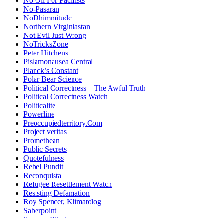
No Oil For Pacifists
No-Pasaran
NoDhimmitude
Northern Virginiastan
Not Evil Just Wrong
NoTricksZone
Peter Hitchens
Pislamonausea Central
Planck’s Constant
Polar Bear Science
Political Correctness – The Awful Truth
Political Correctness Watch
Politicalite
Powerline
Preoccupiedterritory.Com
Project veritas
Promethean
Public Secrets
Quotefulness
Rebel Pundit
Reconquista
Refugee Resettlement Watch
Resisting Defamation
Roy Spencer, Klimatolog
Saberpoint