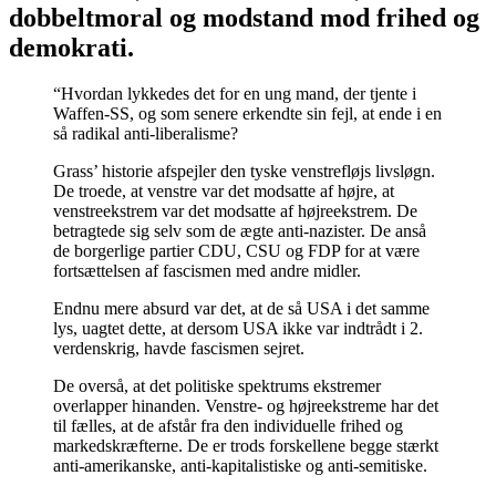
dobbeltmoral og modstand mod frihed og
demokrati.
“Hvordan lykkedes det for en ung mand, der tjente i
Waffen-SS, og som senere erkendte sin fejl, at ende i en
så radikal anti-liberalisme?
Grass’ historie afspejler den tyske venstrefløjs livsløgn.
De troede, at venstre var det modsatte af højre, at
venstreekstrem var det modsatte af højreekstrem. De
betragtede sig selv som de ægte anti-nazister. De anså
de borgerlige partier CDU, CSU og FDP for at være
fortsættelsen af fascismen med andre midler.
Endnu mere absurd var det, at de så USA i det samme
lys, uagtet dette, at dersom USA ikke var indtrådt i 2.
verdenskrig, havde fascismen sejret.
De overså, at det politiske spektrums ekstremer
overlapper hinanden. Venstre- og højreekstreme har det
til fælles, at de afstår fra den individuelle frihed og
markedskræfterne. De er trods forskellene begge stærkt
anti-amerikanske, anti-kapitalistiske og anti-semitiske.