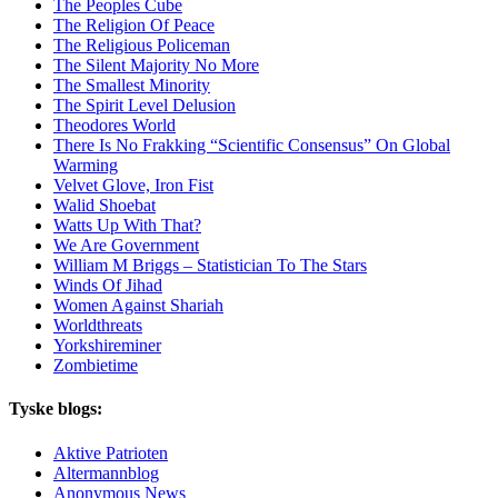
The Peoples Cube
The Religion Of Peace
The Religious Policeman
The Silent Majority No More
The Smallest Minority
The Spirit Level Delusion
Theodores World
There Is No Frakking “Scientific Consensus” On Global
Warming
Velvet Glove, Iron Fist
Walid Shoebat
Watts Up With That?
We Are Government
William M Briggs – Statistician To The Stars
Winds Of Jihad
Women Against Shariah
Worldthreats
Yorkshireminer
Zombietime
Tyske blogs:
Aktive Patrioten
Altermannblog
Anonymous News