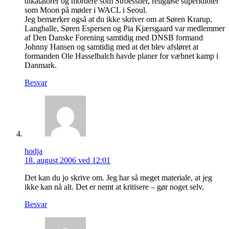
dikatatorer og mordere som Stroessner, religiøse superidioter
som Moon på møder i WACL i Seoul.
Jeg bemærker også at du ikke skriver om at Søren Krarup,
Langballe, Søren Espersen og Pia Kjærsgaard var medlemmer
af Den Danske Forening samtidig med DNSB formand
Johnny Hansen og samtidig med at det blev afsløret at
formanden Ole Hasselbalch havde planer for væbnet kamp i
Danmark.
Besvar
hodja
18. august 2006 ved 12:01
Det kan du jo skrive om. Jeg har så meget materiale, at jeg
ikke kan nå alt. Det er nemt at kritisere – gør noget selv.
Besvar