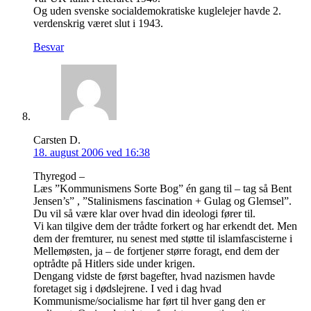
Og uden svenske socialdemokratiske kuglelejer havde 2.
verdenskrig været slut i 1943.
Besvar
Carsten D.
18. august 2006 ved 16:38
Thyregod –
Læs ”Kommunismens Sorte Bog” én gang til – tag så Bent
Jensen’s” , ”Stalinismens fascination + Gulag og Glemsel”.
Du vil så være klar over hvad din ideologi fører til.
Vi kan tilgive dem der trådte forkert og har erkendt det. Men
dem der fremturer, nu senest med støtte til islamfascisterne i
Mellemøsten, ja – de fortjener større foragt, end dem der
optrådte på Hitlers side under krigen.
Dengang vidste de først bagefter, hvad nazismen havde
foretaget sig i dødslejrene. I ved i dag hvad
Kommunisme/socialisme har ført til hver gang den er