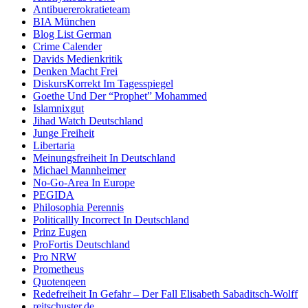
Antibuererokratieteam
BIA München
Blog List German
Crime Calender
Davids Medienkritik
Denken Macht Frei
DiskursKorrekt Im Tagesspiegel
Goethe Und Der “Prophet” Mohammed
Islamnixgut
Jihad Watch Deutschland
Junge Freiheit
Libertaria
Meinungsfreiheit In Deutschland
Michael Mannheimer
No-Go-Area In Europe
PEGIDA
Philosophia Perennis
Politicallly Incorrect In Deutschland
Prinz Eugen
ProFortis Deutschland
Pro NRW
Prometheus
Quotenqeen
Redefreiheit In Gefahr – Der Fall Elisabeth Sabaditsch-Wolff
reitschuster.de