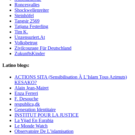
Roncesvalles
Shockwellenreiter
Steinhöfel
Tangsir 2569
Tatjana Festerling
Tim K.
Unzensuriert.At
Volksbetrug
Zivilcourage Für Deutschland
ZukunftsKinder
Latino blogs:
ACTIONS SITA (Sensibilisation À L’Islam Tous Azimuts)
KESAKO?
Alain Jean-Mairet
Enza Ferreri
F. Desouche
respublica,dk
Generation Identitaire
INSTITUT POUR LA JUSTICE
La Yijad En Eurabia
Le Monde Watch
Observatoire De L’islamisation