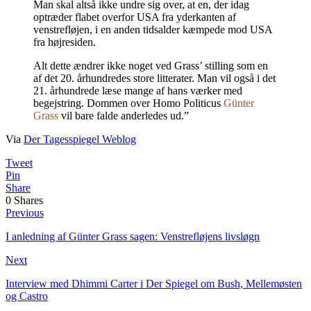
Man skal altså ikke undre sig over, at en, der idag
optræder flabet overfor USA fra yderkanten af
venstrefløjen, i en anden tidsalder kæmpede mod USA
fra højresiden.
Alt dette ændrer ikke noget ved Grass’ stilling som en
af det 20. århundredes store litterater. Man vil også i det
21. århundrede læse mange af hans værker med
begejstring. Dommen over Homo Politicus
Günter
Grass
vil bare falde anderledes ud.”
Via
Der Tagesspiegel Weblog
Tweet
Pin
Share
0
Shares
Previous
I anledning af Günter Grass sagen: Venstrefløjens livsløgn
Next
Interview med Dhimmi Carter i Der Spiegel om Bush, Mellemøsten
og Castro