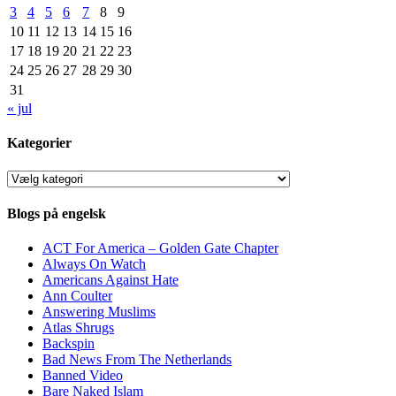
3
4
5
6
7
8
9
10
11
12
13
14
15
16
17
18
19
20
21
22
23
24
25
26
27
28
29
30
31
« jul
Kategorier
Kategorier
Blogs på engelsk
ACT For America – Golden Gate Chapter
Always On Watch
Americans Against Hate
Ann Coulter
Answering Muslims
Atlas Shrugs
Backspin
Bad News From The Netherlands
Banned Video
Bare Naked Islam