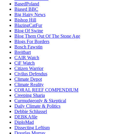
BasedPoland
Biased BBC
Big Hairy News
Bishop Hill
BlazingCatFur
Blog Of Swine
Blog Them Out Of The Stone Age
Blogs For Borders
Bosch Fawstin
Breitbart
CAIR Watch
CiF Watch
Citizen Warrior
Civilus Defendus
Climate Depot
Climate Reality
CORAL REEF COMPENDIUM
Creeping Sharia
Curmudgeonly & Skeptical
Daily Climate & Politics
Debbie Schlussel
DEBKAfile
DiploMad
Dissecting Leftism
Douglas Murray