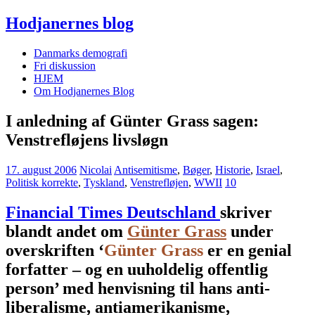
Hodjanernes blog
Danmarks demografi
Fri diskussion
HJEM
Om Hodjanernes Blog
I anledning af Günter Grass sagen:
Venstrefløjens livsløgn
17. august 2006
Nicolai
Antisemitisme
,
Bøger
,
Historie
,
Israel
,
Politisk korrekte
,
Tyskland
,
Venstrefløjen
,
WWII
10
Financial Times Deutschland
skriver
blandt andet om
Günter Grass
under
overskriften ‘
Günter Grass
er en genial
forfatter – og en uuholdelig offentlig
person’ med henvisning til hans anti-
liberalisme, antiamerikanisme,