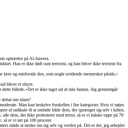
sin optræden på Al-Jazeera.
lukket. Han er ikke født som terrorist, og han bliver ikke terrorist fra
iøse lære og misforstår den, som nogle uvidende mennesker påstår,«
Gud bliver et uhyre.
er dette billede.»Det er ikke taget ud af min fantasi. Jeg gennemgår
le debat om islam?
 moderate. Man kan beskrive forskellen i fire kategorier. Hvis vi nøjes
pen af radikale til at omfatte både dem, der sprænger sig selv i luften,
e, alle dem, der ikke protesterer mod terror, så er vi måske oppe på 70
, så er vi tæt på 100 procent.
mers måde at tænke om sig selv og verden på. Det er det, jeg arbejder