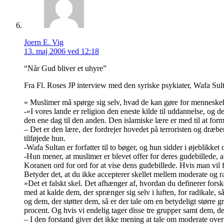
Joern E. Vig
13. maj 2006 ved 12:18
“Når Gud bliver et uhyre”
Fra Fl. Roses JP interview med den syriske psykiater, Wafa Sul
» Muslimer må spørge sig selv, hvad de kan gøre for menneskeh
-»I vores lande er religion den eneste kilde til uddannelse, og det
den ene dag til den anden. Den islamiske lære er med til at form
– Det er den lære, der fordrejer hovedet på terroristen og dræb
tilføjede hun.
-Wafa Sultan er forfatter til to bøger, og hun sidder i øjeblikke
-Hun mener, at muslimer er blevet offer for deres gudebillede, at
Koranen ord for ord for at vise dens gudebillede. Hvis man vil 
Betyder det, at du ikke accepterer skellet mellem moderate og r
»Det et falskt skel. Det afhænger af, hvordan du definerer forske
med at kalde dem, der sprænger sig selv i luften, for radikale, s
og dem, der støtter dem, så er der tale om en betydeligt større g
procent. Og hvis vi endelig tager disse tre grupper samt dem, de
– I den forstand giver det ikke mening at tale om moderate ove