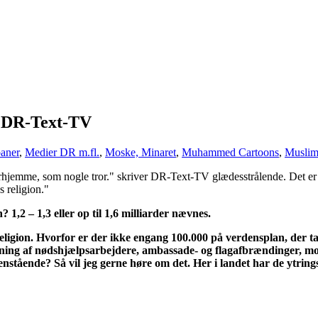
r DR-Text-TV
aner
,
Medier DR m.fl.
,
Moske, Minaret
,
Muhammed Cartoons
,
Muslim
hjemme, som nogle tror." skriver DR-Text-TV glædesstrålende. Det er lig
s religion."
1,2 – 1,3 eller op til 1,6 milliarder nævnes.
il religion. Hvorfor er der ikke engang 100.000 på verdensplan, der 
eltagning af nødshjælpsarbejdere, ambassade- og flagafbrændinger, 
ående? Så vil jeg gerne høre om det. Her i landet har de ytringsf