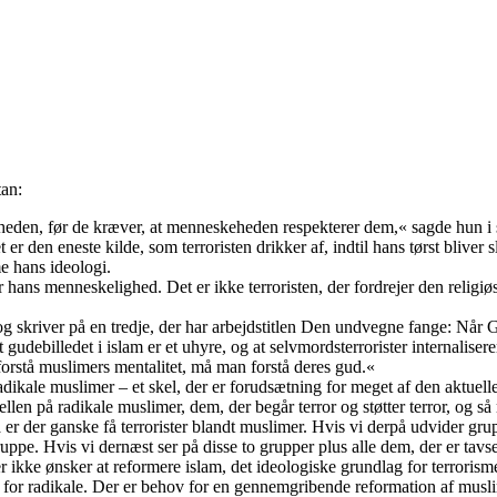
tan:
eden, før de kræver, at menneskeheden respekterer dem,« sagde hun i 
 er den eneste kilde, som terroristen drikker af, indtil hans tørst bliver s
e hans ideologi.
er hans menneskelighed. Det er ikke terroristen, der fordrejer den relig
t og skriver på en tredje, der har arbejdstitlen Den undvegne fange: Når 
 gudebilledet i islam er et uhyre, og at selvmordsterrorister internaliser
forstå muslimers mentalitet, må man forstå deres gud.«
adikale muslimer – et skel, der er forudsætning for meget af den aktuel
llen på radikale muslimer, dem, der begår terror og støtter terror, og så
å er der ganske få terrorister blandt muslimer. Hvis vi derpå udvider grup
ruppe. Hvis vi dernæst ser på disse to grupper plus alle dem, der er tavs
r ikke ønsker at reformere islam, det ideologiske grundlag for terrorisme
r for radikale. Der er behov for en gennemgribende reformation af musli