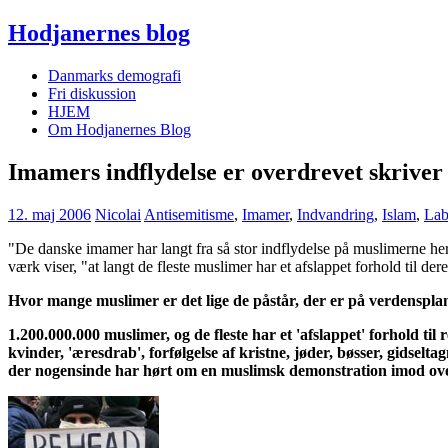
Hodjanernes blog
Danmarks demografi
Fri diskussion
HJEM
Om Hodjanernes Blog
Imamers indflydelse er overdrevet skrive
12. maj 2006
Nicolai
Antisemitisme
,
Imamer
,
Indvandring
,
Islam
,
Lab
"De danske imamer har langt fra så stor indflydelse på muslimerne her
værk viser, "at langt de fleste muslimer har et afslappet forhold til dere
Hvor mange muslimer er det lige de påstår, der er på verdensplan? 
1.200.000.000 muslimer, og de fleste har et 'afslappet' forhold t
kvinder, 'æresdrab', forfølgelse af kristne, jøder, bøsser, gids
der nogensinde har hørt om en muslimsk demonstration imod ovenst