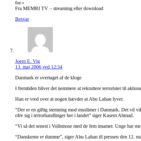
for.«
Fra MEMRI TV – streaming eller download
Besvar
Joern E. Vig
13. maj 2006 ved 12:34
Danmark er overtaget af de kloge
I fremtiden bliver det nemmere at rekruttere terrorister til ak
Han er vred over at nogen hævder at Abu Laban lyver.
“Der er en giftig stemning mod muslimer i Danmark. Det vil vikke
ofre sig i terrorhandlinger her i landet” siger Kasem Ahmad.
“Vi så det senest i Vollsmose med de fem imamer. Unge har meg
“Danskerne er dumme”, siger Abu Laban til pressen den 12. maj,