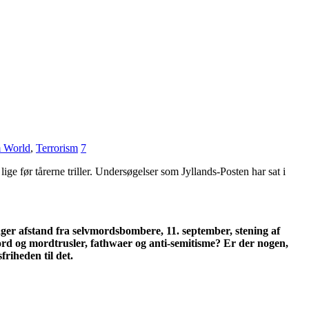
 World
,
Terrorism
7
e før tårerne triller. Undersøgelser som Jyllands-Posten har sat i
tager afstand fra selvmordsbombere, 11. september, stening af
mord og mordtrusler, fathwaer og anti-semitisme?
Er der nogen,
riheden til det.