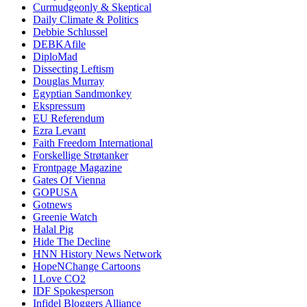
Curmudgeonly & Skeptical
Daily Climate & Politics
Debbie Schlussel
DEBKAfile
DiploMad
Dissecting Leftism
Douglas Murray
Egyptian Sandmonkey
Ekspressum
EU Referendum
Ezra Levant
Faith Freedom International
Forskellige Strøtanker
Frontpage Magazine
Gates Of Vienna
GOPUSA
Gotnews
Greenie Watch
Halal Pig
Hide The Decline
HNN History News Network
HopeNChange Cartoons
I Love CO2
IDF Spokesperson
Infidel Bloggers Alliance