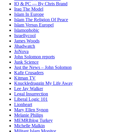
IQ & PC — By Chris Brand
Iraq The Model
Islam In Europe
Islam The Religion Of Peace
Islam Versus Europe
l
Islamophobic
Israellycool
James Woods
Jihadwatch
JoNova
John Solomon reports
Junk Science
Just the News – John Solomon
Kafir Crusaders
Kitman TV
Knuckledraggin My Life Away
Lee Jay Walker
Legal Insurrection
Liberal Logic 101
Lionheart
Mary Ellen Synon
Melanie Philips
MEMRIblog Turkey
Michelle Malkin
Militant Islam Monitor