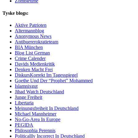
Zombietime
Tyske blogs:
Aktive Patrioten
Altermannblog
Anonymous News
Antibuererokratieteam
BIA München
Blog List German
Crime Calender
Davids Medienkritik
Denken Macht Frei
DiskursKorrekt Im Tagesspiegel
Goethe Und Der “Prophet” Mohammed
Islamnixgut
Jihad Watch Deutschland
Junge Freiheit
Libertaria
Meinungsfreiheit In Deutschland
Michael Mannheimer
No-Go-Area In Europe
PEGIDA
Philosophia Perennis
Politicallly Incorrect In Deutschland