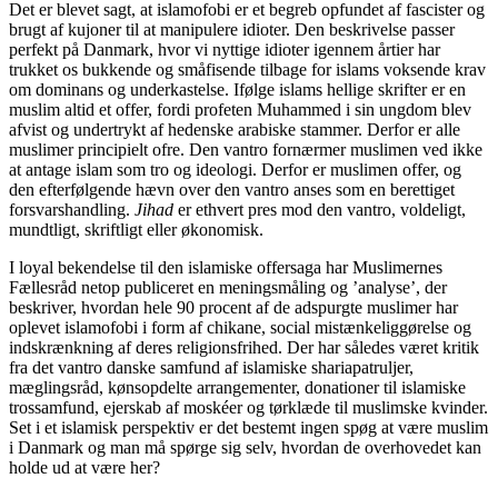
Det er blevet sagt, at islamofobi er et begreb opfundet af fascister og
brugt af kujoner til at manipulere idioter. Den beskrivelse passer
perfekt på Danmark, hvor vi nyttige idioter igennem årtier har
trukket os bukkende og småfisende tilbage for islams voksende krav
om dominans og underkastelse. Ifølge islams hellige skrifter er en
muslim altid et offer, fordi profeten Muhammed i sin ungdom blev
afvist og undertrykt af hedenske arabiske stammer. Derfor er alle
muslimer principielt ofre. Den vantro fornærmer muslimen ved ikke
at antage islam som tro og ideologi. Derfor er muslimen offer, og
den efterfølgende hævn over den vantro anses som en berettiget
forsvarshandling.
Jihad
er ethvert pres mod den vantro, voldeligt,
mundtligt, skriftligt eller økonomisk.
I loyal bekendelse til den islamiske offersaga har Muslimernes
Fællesråd netop publiceret en meningsmåling og ’analyse’, der
beskriver, hvordan hele 90 procent af de adspurgte muslimer har
oplevet islamofobi i form af chikane, social mistænkeliggørelse og
indskrænkning af deres religionsfrihed. Der har således været kritik
fra det vantro danske samfund af islamiske shariapatruljer,
mæglingsråd, kønsopdelte arrangementer, donationer til islamiske
trossamfund, ejerskab af moskéer og tørklæde til muslimske kvinder.
Set i et islamisk perspektiv er det bestemt ingen spøg at være muslim
i Danmark og man må spørge sig selv, hvordan de overhovedet kan
holde ud at være her?