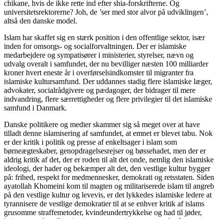
chikane, hvis de ikke rette ind efter shia-forskrifterne. Og
universitetsrektorerne? Joh, de ’ser med stor alvor på udviklingen’,
altså den danske model.
Islam har skaffet sig en stærk position i den offentlige sektor, især
inden for omsorgs- og socialforvaltningen. Der er islamiske
medarbejdere og sympatisører i ministerier, styrelser, nævn og
udvalg overalt i samfundet, der nu bevilliger næsten 100 milliarder
kroner hvert eneste år i overførselsindkomster til migranter fra
islamiske kultursamfund. Der uddannes stadig flere islamiske læger,
advokater, socialrådgivere og pædagoger, der bidrager til mere
indvandring, flere særrettigheder og flere privilegier til det islamiske
samfund i Danmark.
Danske politikere og medier skammer sig så meget over at have
tilladt denne islamisering af samfundet, at emnet er blevet tabu. Nok
er der kritik i politik og presse af enkeltsager i islam som
børneægteskaber, genopdragelsesrejser og bøssehadet, men der er
aldrig kritik af det, der er roden til alt det onde, nemlig den islamiske
ideologi, der hader og bekæmper alt det, den vestlige kultur bygger
på: frihed, respekt for medmennesker, demokrati og retsstaten. Siden
ayatollah Khomeini kom til magten og militariserede islam til angreb
på den vestlige kultur og levevis, er det lykkedes islamiske ledere at
tyrannisere de vestlige demokratier til at se enhver kritik af islams
grusomme straffemetoder, kvindeundertrykkelse og had til jøder,