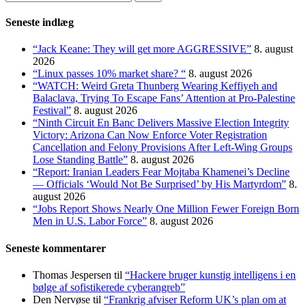
efter:
Seneste indlæg
“Jack Keane: They will get more AGGRESSIVE”
8. august
2026
“Linux passes 10% market share? “
8. august 2026
“WATCH: Weird Greta Thunberg Wearing Keffiyeh and
Balaclava, Trying To Escape Fans’ Attention at Pro-Palestine
Festival”
8. august 2026
“Ninth Circuit En Banc Delivers Massive Election Integrity
Victory: Arizona Can Now Enforce Voter Registration
Cancellation and Felony Provisions After Left-Wing Groups
Lose Standing Battle”
8. august 2026
“Report: Iranian Leaders Fear Mojtaba Khamenei’s Decline
— Officials ‘Would Not Be Surprised’ by His Martyrdom”
8.
august 2026
“Jobs Report Shows Nearly One Million Fewer Foreign Born
Men in U.S. Labor Force”
8. august 2026
Seneste kommentarer
Thomas Jespersen
til
“Hackere bruger kunstig intelligens i en
bølge af sofistikerede cyberangreb”
Den Nervøse
til
“Frankrig afviser Reform UK’s plan om at