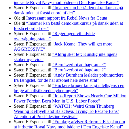
indsætte Royal Navy mod bådene i Den Engelske Kanal”
Søren F Espensen
til
“Imamer kan bestå demokratikursus på
dansk uden at forstå et ord af det”
Ole
til
Interessant rapport fra Rebel News fra Ceuta
Ole
til
“Imamer kan bestå demokratikursus på dansk uden at
forstå et ord af det”
Søren F Espensen
til
“Regeringen vil udvide
overvågningsstaten”
Søren F Espensen
til
“Jack Keane: They will get more
AGGRESSIVE”
Søren F Espensen
til
“Aldrig sket før: Kunstig intelligens
skaber nye vira”
Søren F Espensen
til
“Berufsverbot ad bagdøren?”
Søren F Espensen
til
“Berufsverbot ad bagdøren?”
Søren F Espensen
til
“Andy Burnham løslader politi­mordere
fra fængslet, før de har afsonet hele deres straf”
Søren F Espensen
til
“Hackere bruger kunstig intelligens i en
bølge af sofistikerede cyberangreb”
Søren F Espensen
til
“Jobs Report Shows Nearly One Million
Fewer Foreign Born Men in U.S. Labor Force”
Søren F Espensen
til
“WATCH: Weird Greta Thunberg
Wearing Keffiyeh and Balaclava, Trying To Escape Fans’
Attention at Pro-Palestine Festival”
Søren F Espensen
til
“Frankrig afviser Reform UK’s plan om
at indsætte Royal Navy mod bådene i Den Engelske Kanal”