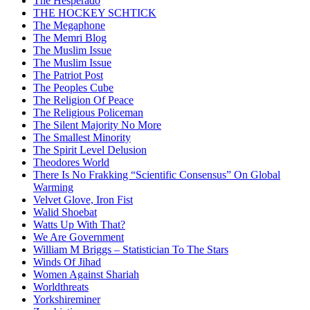
The Hesperado
THE HOCKEY SCHTICK
The Megaphone
The Memri Blog
The Muslim Issue
The Muslim Issue
The Patriot Post
The Peoples Cube
The Religion Of Peace
The Religious Policeman
The Silent Majority No More
The Smallest Minority
The Spirit Level Delusion
Theodores World
There Is No Frakking “Scientific Consensus” On Global
Warming
Velvet Glove, Iron Fist
Walid Shoebat
Watts Up With That?
We Are Government
William M Briggs – Statistician To The Stars
Winds Of Jihad
Women Against Shariah
Worldthreats
Yorkshireminer