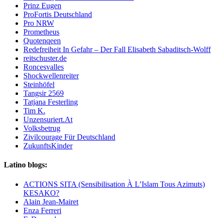
Prinz Eugen
ProFortis Deutschland
Pro NRW
Prometheus
Quotenqeen
Redefreiheit In Gefahr – Der Fall Elisabeth Sabaditsch-Wolff
reitschuster.de
Roncesvalles
Shockwellenreiter
Steinhöfel
Tangsir 2569
Tatjana Festerling
Tim K.
Unzensuriert.At
Volksbetrug
Zivilcourage Für Deutschland
ZukunftsKinder
Latino blogs:
ACTIONS SITA (Sensibilisation À L’Islam Tous Azimuts)
KESAKO?
Alain Jean-Mairet
Enza Ferreri