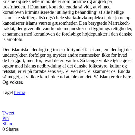
kristne og seksuelle minoriteter som racisme og angreb på
trosfriheden. I Danmark kom det endda så vidt, at vi med
koranloven kriminaliserede ’utilbørlig behandling’ af alle hellige
islamiske skrifter, altså også hele sharia-lovkomplekset, der jo netop
kanoniserer islams værste grusomheder. Den berygtede Marrakech-
traktat, der giver alle vandrende mennesker en flygtnings rettigheder,
er sammen med koranloven de foreløbige højdepunkter i den danske
islamofobi.
Den islamiske ideologi og tro er ufortyndet fascisme, en ideologi der
undertrykker, forfølger og myrder andre mennesker, ikke for hvad
de har gjort, men for, hvad de er: vantro. Så længe vi ikke tør tage et
opgør med islams nedbrydning af det danske folkestyre, kultur og
retsstat, er vi på fortabelsens vej. Vi ved det. Vi skammer os. Endda
så meget, at vi ikke kan holde ud at tale om det. Så islam er der bare.
Og vokser.
Taget
herfra
Tweet
Pin
Share
0
Shares