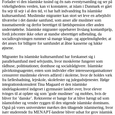
Forlader vi den islamiske tusind og én nats eventyrsamling og ser på
virkelighedens verden, kan vi konstatere, at islam i Danmark er gået
fra sejr til sejr i al den tid, vi har haft indvandring fra islamiske
kultursamfund. Muslimske migranter kan stort set leve en arbejdsfri
tilværelse i det danske samfund, som anser alle muslimer som
traumatiserede og derfor berettiget til førtidspension eller anden
understøttelse. Islamiske migranter oppebærer livslang kontanthjælp,
fordi jobcentre ikke orker at standse uberettiget udbetaling, da
sociallovgivningen rummer så mange klage- og appelmuligheder, at
det anses for billigere for samfundet at åbne kasserne og lukke
øjnene.
Migranter fra islamiske kultursamfund har forskanset sig i
parallelsamfund med selvjustits, hvor moskéerne fungerer som
rådhuse, politistationer, domhuse og socialrådgivere. Islamiske
påvirkningsagenter, enten som individer eller interesseorganisationer
censurerer muslimske elevers adfærd i skolerne, hvor de holdes væk
fra fællesbadning, lejrskole, skolefester og julegudstjenester. Ifølge
integrationskonsulent Tina Magaard er den islamiske
sindelagskontrol indgroet i gymnasier landet over, hvor elever
tvinges til at opføre sig som ’gode muslimer’ og mobbes, hvis de
bliver for ’danske’. Rektorerne er bange for at blive hængt ud som
islamofober og vender ryggen til den stigende islamiske dominans.
Også på vores universiteter mærkes den tiltagende islamisering, hvor
især studerende fra MENAPT-landene bliver udsat for grov islamisk