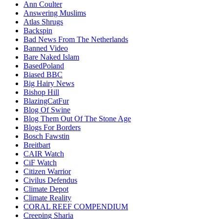
Ann Coulter
Answering Muslims
Atlas Shrugs
Backspin
Bad News From The Netherlands
Banned Video
Bare Naked Islam
BasedPoland
Biased BBC
Big Hairy News
Bishop Hill
BlazingCatFur
Blog Of Swine
Blog Them Out Of The Stone Age
Blogs For Borders
Bosch Fawstin
Breitbart
CAIR Watch
CiF Watch
Citizen Warrior
Civilus Defendus
Climate Depot
Climate Reality
CORAL REEF COMPENDIUM
Creeping Sharia