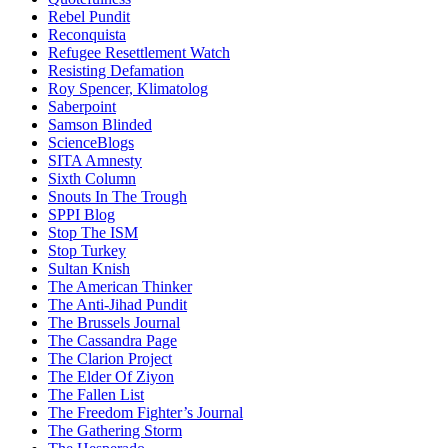
Rebel Pundit
Reconquista
Refugee Resettlement Watch
Resisting Defamation
Roy Spencer, Klimatolog
Saberpoint
Samson Blinded
ScienceBlogs
SITA Amnesty
Sixth Column
Snouts In The Trough
SPPI Blog
Stop The ISM
Stop Turkey
Sultan Knish
The American Thinker
The Anti-Jihad Pundit
The Brussels Journal
The Cassandra Page
The Clarion Project
The Elder Of Ziyon
The Fallen List
The Freedom Fighter’s Journal
The Gathering Storm