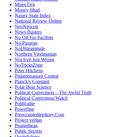
Mises.Org
Money Jihad
Nanny State Index
National Review Online
NeoNeocon
News Busters
No Oil For Pacifists
No-Pasaran
NoDhimmitude
Northern Virginiastan
Not Evil Just Wrong
NoTricksZone
Peter Hitchens
Pislamonausea Central
Planck’s Constant
Polar Bear Science
Political Correctness – The Awful Truth
Political Correctness Watch
Politicalite
Powerline
Preoccupiedterritory.Com
Project veritas
Promethean
Public Secrets
Quotefulness