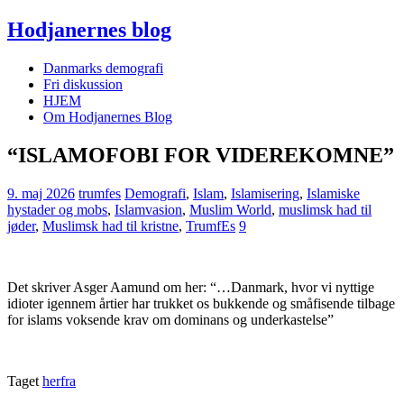
Hodjanernes blog
Danmarks demografi
Fri diskussion
HJEM
Om Hodjanernes Blog
“ISLAMOFOBI FOR VIDEREKOMNE”
9. maj 2026
trumfes
Demografi
,
Islam
,
Islamisering
,
Islamiske
hystader og mobs
,
Islamvasion
,
Muslim World
,
muslimsk had til
jøder
,
Muslimsk had til kristne
,
TrumfEs
9
Det skriver Asger Aamund om her: “…Danmark, hvor vi nyttige
idioter igennem årtier har trukket os bukkende og småfisende tilbage
for islams voksende krav om dominans og underkastelse”
Taget
herfra