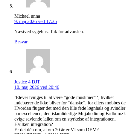
Michael unna
9. maj 2026 ved 17:35
Næstved sygehus. Tak for advarslen.
Besvar
Justice 4 DJT
10. maj 2026 ved 20:46
‘Elever tvinges til at være “gode muslimer” ‘, hvilket
indebærer de ikke bliver for “danske”, for ellers mobbes de
Hvordan flugter det med den lille fede løgnhals og svindler
par excellence; den islamliderlige Mujahedin og Fadbumz’s
evige savlende lallen om en styrkelse af integrationen.
Hvilken integration?
Er det dén om, at om 20 år er VI som DEM?