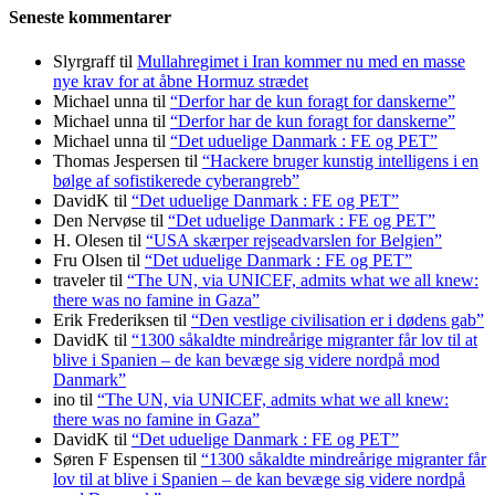
Seneste kommentarer
Slyrgraff
til
Mullahregimet i Iran kommer nu med en masse
nye krav for at åbne Hormuz strædet
Michael unna
til
“Derfor har de kun foragt for danskerne”
Michael unna
til
“Derfor har de kun foragt for danskerne”
Michael unna
til
“Det uduelige Danmark : FE og PET”
Thomas Jespersen
til
“Hackere bruger kunstig intelligens i en
bølge af sofistikerede cyberangreb”
DavidK
til
“Det uduelige Danmark : FE og PET”
Den Nervøse
til
“Det uduelige Danmark : FE og PET”
H. Olesen
til
“USA skærper rejseadvarslen for Belgien”
Fru Olsen
til
“Det uduelige Danmark : FE og PET”
traveler
til
“The UN, via UNICEF, admits what we all knew:
there was no famine in Gaza”
Erik Frederiksen
til
“Den vestlige civilisation er i dødens gab”
DavidK
til
“1300 såkaldte mindreårige migranter får lov til at
blive i Spanien – de kan bevæge sig videre nordpå mod
Danmark”
ino
til
“The UN, via UNICEF, admits what we all knew:
there was no famine in Gaza”
DavidK
til
“Det uduelige Danmark : FE og PET”
Søren F Espensen
til
“1300 såkaldte mindreårige migranter får
lov til at blive i Spanien – de kan bevæge sig videre nordpå