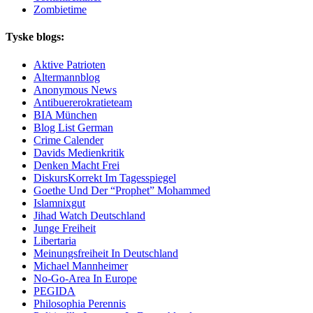
Zombietime
Tyske blogs:
Aktive Patrioten
Altermannblog
Anonymous News
Antibuererokratieteam
BIA München
Blog List German
Crime Calender
Davids Medienkritik
Denken Macht Frei
DiskursKorrekt Im Tagesspiegel
Goethe Und Der “Prophet” Mohammed
Islamnixgut
Jihad Watch Deutschland
Junge Freiheit
Libertaria
Meinungsfreiheit In Deutschland
Michael Mannheimer
No-Go-Area In Europe
PEGIDA
Philosophia Perennis