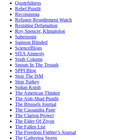
Quotefulness
Rebel Pundit
Reconquista
Refugee Resettlement Watch
Resisting Defamation
Roy Spencer, Klimatolog
Saberpoint
Samson Blinded
ScienceBlogs
SITA Amnesty
Sixth Column
Snouts In The Trough
SPPI Blog
Stop The ISM
Stop Turkey
Sultan Knish
The American Thinker
The Anti-Jihad Pundit
The Brussels Journal
The Cassandra Page
The Clarion Project
The Elder Of Ziyon
The Fallen List
The Freedom Fighter’s Journal
The Gathering Storm