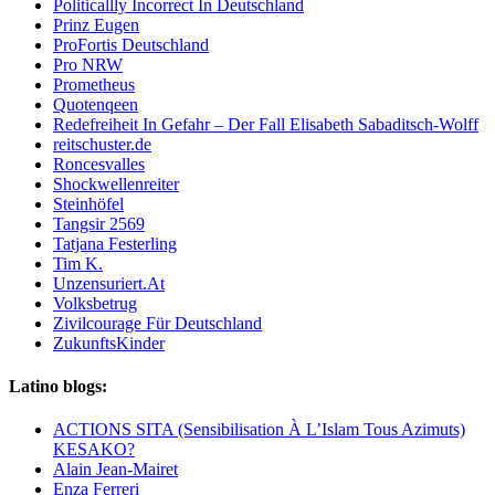
Politicallly Incorrect In Deutschland
Prinz Eugen
ProFortis Deutschland
Pro NRW
Prometheus
Quotenqeen
Redefreiheit In Gefahr – Der Fall Elisabeth Sabaditsch-Wolff
reitschuster.de
Roncesvalles
Shockwellenreiter
Steinhöfel
Tangsir 2569
Tatjana Festerling
Tim K.
Unzensuriert.At
Volksbetrug
Zivilcourage Für Deutschland
ZukunftsKinder
Latino blogs:
ACTIONS SITA (Sensibilisation À L’Islam Tous Azimuts)
KESAKO?
Alain Jean-Mairet
Enza Ferreri