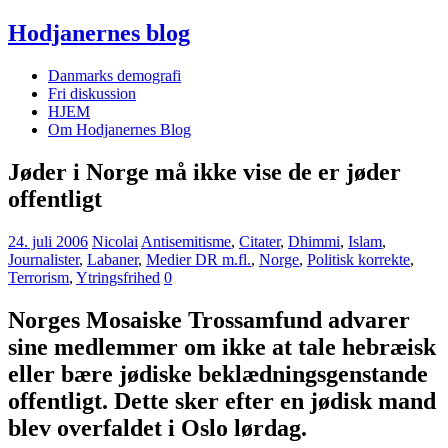
Hodjanernes blog
Danmarks demografi
Fri diskussion
HJEM
Om Hodjanernes Blog
Jøder i Norge må ikke vise de er jøder
offentligt
24. juli 2006
Nicolai
Antisemitisme
,
Citater
,
Dhimmi
,
Islam
,
Journalister
,
Labaner
,
Medier DR m.fl.
,
Norge
,
Politisk korrekte
,
Terrorism
,
Ytringsfrihed
0
Norges Mosaiske Trossamfund advarer
sine medlemmer om ikke at tale hebræisk
eller bære jødiske beklædningsgenstande
offentligt. Dette sker efter en jødisk mand
blev overfaldet i Oslo lørdag.