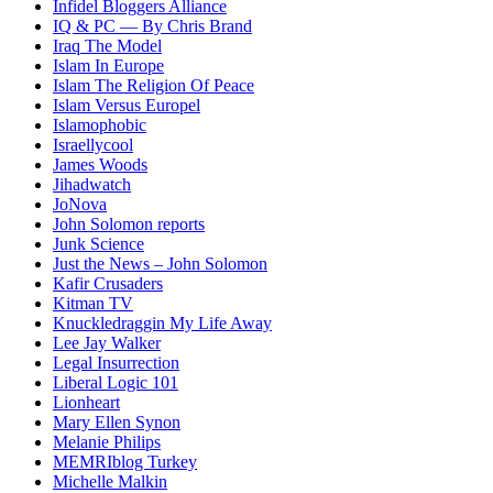
Infidel Bloggers Alliance
IQ & PC — By Chris Brand
Iraq The Model
Islam In Europe
Islam The Religion Of Peace
Islam Versus Europe
l
Islamophobic
Israellycool
James Woods
Jihadwatch
JoNova
John Solomon reports
Junk Science
Just the News – John Solomon
Kafir Crusaders
Kitman TV
Knuckledraggin My Life Away
Lee Jay Walker
Legal Insurrection
Liberal Logic 101
Lionheart
Mary Ellen Synon
Melanie Philips
MEMRIblog Turkey
Michelle Malkin