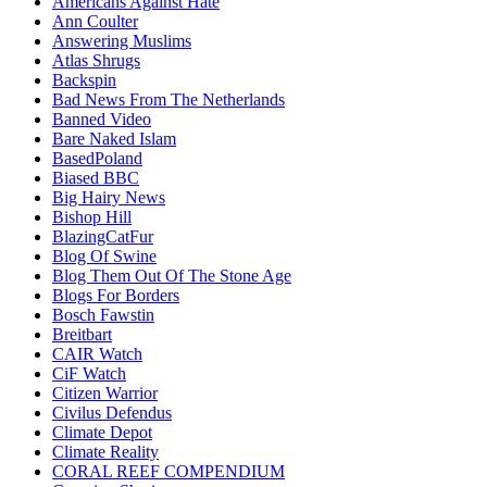
Americans Against Hate
Ann Coulter
Answering Muslims
Atlas Shrugs
Backspin
Bad News From The Netherlands
Banned Video
Bare Naked Islam
BasedPoland
Biased BBC
Big Hairy News
Bishop Hill
BlazingCatFur
Blog Of Swine
Blog Them Out Of The Stone Age
Blogs For Borders
Bosch Fawstin
Breitbart
CAIR Watch
CiF Watch
Citizen Warrior
Civilus Defendus
Climate Depot
Climate Reality
CORAL REEF COMPENDIUM