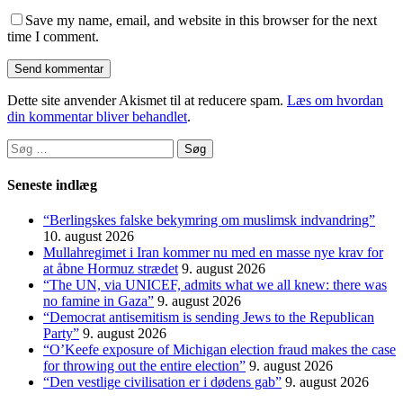
Save my name, email, and website in this browser for the next
time I comment.
Dette site anvender Akismet til at reducere spam.
Læs om hvordan
din kommentar bliver behandlet
.
Søg
efter:
Seneste indlæg
“Berlingskes falske bekymring om muslimsk indvandring”
10. august 2026
Mullahregimet i Iran kommer nu med en masse nye krav for
at åbne Hormuz strædet
9. august 2026
“The UN, via UNICEF, admits what we all knew: there was
no famine in Gaza”
9. august 2026
“Democrat antisemitism is sending Jews to the Republican
Party”
9. august 2026
“O’Keefe exposure of Michigan election fraud makes the case
for throwing out the entire election”
9. august 2026
“Den vestlige civilisation er i dødens gab”
9. august 2026