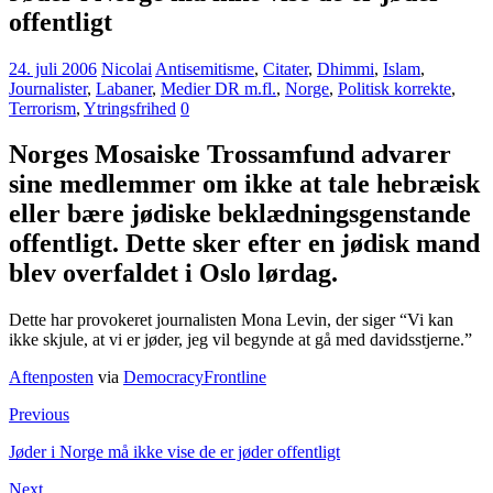
offentligt
24. juli 2006
Nicolai
Antisemitisme
,
Citater
,
Dhimmi
,
Islam
,
Journalister
,
Labaner
,
Medier DR m.fl.
,
Norge
,
Politisk korrekte
,
Terrorism
,
Ytringsfrihed
0
Norges Mosaiske Trossamfund advarer
sine medlemmer om ikke at tale hebræisk
eller bære jødiske beklædningsgenstande
offentligt. Dette sker efter en jødisk mand
blev overfaldet i Oslo lørdag.
Dette har provokeret journalisten Mona Levin, der siger “Vi kan
ikke skjule, at vi er jøder, jeg vil begynde at gå med davidsstjerne.”
Aftenposten
via
DemocracyFrontline
Previous
Jøder i Norge må ikke vise de er jøder offentligt
Next