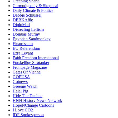
Creeping Sharia
Curmudgeonly & Skeptical
Daily Climate & Politics
Debbie Schlussel
DEBKAfile
DiploMad
Dissecting Leftism
Douglas Murray
Egyptian Sandmonkey
Ekspressum
EU Referendum
Ezra Levant
Faith Freedom International
Forskellige Strøtanker
Frontpage Magazine
Gates Of Vienna
GOPUSA
Gotnews
Greenie Watch
Halal Pig
Hide The Decline
HNN History News Network
HopeNChange Cartoons
I Love CO2
IDF Spokesperson