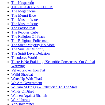
The Hesperado
THE HOCKEY SCHTICK
The Megaphone
The Memri Blog
The Muslim Issue
The Muslim Issue
The Patriot Post
The Peoples Cube
The Religion Of Peace
The Religious Policeman
The Silent Majority No More
The Smallest Minority
The Spirit Level Delusion
Theodores World
There Is No Frakking “Scientific Consensus” On Global
Warming
Velvet Glove, Iron Fist
Walid Shoebat
Watts Up With That?
We Are Government
William M Briggs – Statistician To The Stars
Winds Of Jihad
Women Against Shariah
Worldthreats
Yorkshireminer