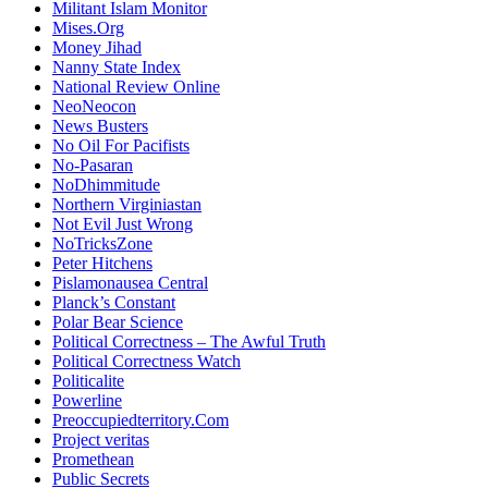
Militant Islam Monitor
Mises.Org
Money Jihad
Nanny State Index
National Review Online
NeoNeocon
News Busters
No Oil For Pacifists
No-Pasaran
NoDhimmitude
Northern Virginiastan
Not Evil Just Wrong
NoTricksZone
Peter Hitchens
Pislamonausea Central
Planck’s Constant
Polar Bear Science
Political Correctness – The Awful Truth
Political Correctness Watch
Politicalite
Powerline
Preoccupiedterritory.Com
Project veritas
Promethean
Public Secrets