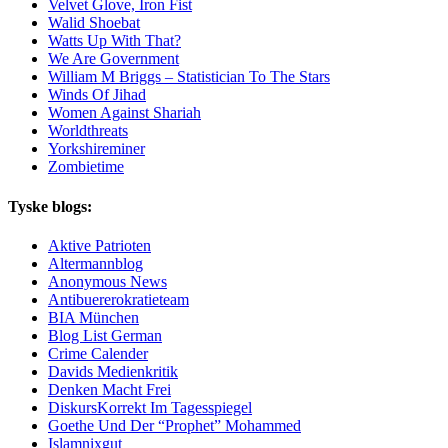
Velvet Glove, Iron Fist
Walid Shoebat
Watts Up With That?
We Are Government
William M Briggs – Statistician To The Stars
Winds Of Jihad
Women Against Shariah
Worldthreats
Yorkshireminer
Zombietime
Tyske blogs:
Aktive Patrioten
Altermannblog
Anonymous News
Antibuererokratieteam
BIA München
Blog List German
Crime Calender
Davids Medienkritik
Denken Macht Frei
DiskursKorrekt Im Tagesspiegel
Goethe Und Der “Prophet” Mohammed
Islamnixgut