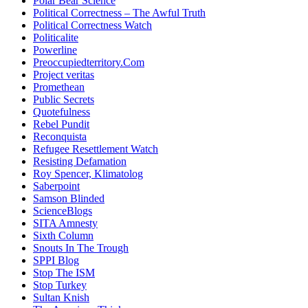
Polar Bear Science
Political Correctness – The Awful Truth
Political Correctness Watch
Politicalite
Powerline
Preoccupiedterritory.Com
Project veritas
Promethean
Public Secrets
Quotefulness
Rebel Pundit
Reconquista
Refugee Resettlement Watch
Resisting Defamation
Roy Spencer, Klimatolog
Saberpoint
Samson Blinded
ScienceBlogs
SITA Amnesty
Sixth Column
Snouts In The Trough
SPPI Blog
Stop The ISM
Stop Turkey
Sultan Knish