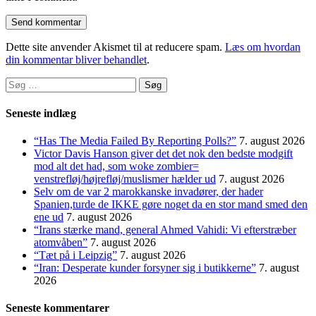
Dette site anvender Akismet til at reducere spam.
Læs om hvordan
din kommentar bliver behandlet
.
Søg
efter:
Seneste indlæg
“Has The Media Failed By Reporting Polls?”
7. august 2026
Victor Davis Hanson giver det det nok den bedste modgift
mod alt det had, som woke zombier=
venstrefløj/højrefløj/muslismer hælder ud
7. august 2026
Selv om de var 2 marokkanske invadører, der hader
Spanien,turde de IKKE gøre noget da en stor mand smed den
ene ud
7. august 2026
“Irans stærke mand, general Ahmed Vahidi: Vi efterstræber
atomvåben”
7. august 2026
“Tæt på i Leipzig”
7. august 2026
“Iran: Desperate kunder forsyner sig i butikkerne”
7. august
2026
Seneste kommentarer