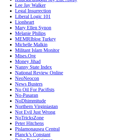
Lee Jay Walker
Legal Insurrection
Liberal Logic 101
Lionheart
Mary Ellen Synon
Melanie Philips
MEMRIblog Turkey
Michelle Malkin
Militant Islam Monitor
Mises.Org
Money Jihad
Nanny State Index
National Review Online
NeoNeocon
News Busters
No Oil For Pacifists
No-Pasaran
NoDhimmitude
Northern Virginiastan
Not Evil Just Wrong
NoTricksZone
Peter Hitchens
Pislamonausea Central
Planck’s Constant