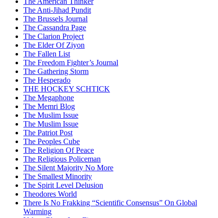
The American Thinker
The Anti-Jihad Pundit
The Brussels Journal
The Cassandra Page
The Clarion Project
The Elder Of Ziyon
The Fallen List
The Freedom Fighter’s Journal
The Gathering Storm
The Hesperado
THE HOCKEY SCHTICK
The Megaphone
The Memri Blog
The Muslim Issue
The Muslim Issue
The Patriot Post
The Peoples Cube
The Religion Of Peace
The Religious Policeman
The Silent Majority No More
The Smallest Minority
The Spirit Level Delusion
Theodores World
There Is No Frakking “Scientific Consensus” On Global
Warming