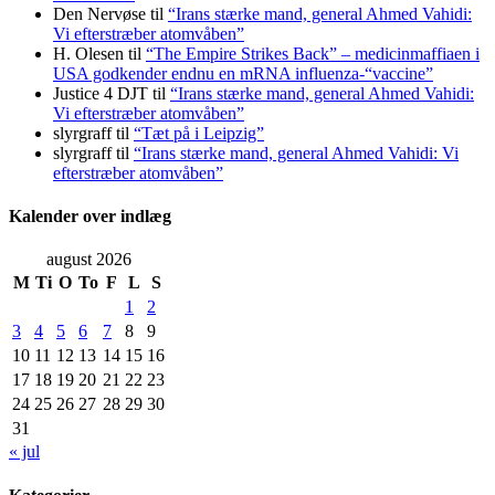
Den Nervøse
til
“Irans stærke mand, general Ahmed Vahidi:
Vi efterstræber atomvåben”
H. Olesen
til
“The Empire Strikes Back” – medicinmaffiaen i
USA godkender endnu en mRNA influenza-“vaccine”
Justice 4 DJT
til
“Irans stærke mand, general Ahmed Vahidi:
Vi efterstræber atomvåben”
slyrgraff
til
“Tæt på i Leipzig”
slyrgraff
til
“Irans stærke mand, general Ahmed Vahidi: Vi
efterstræber atomvåben”
Kalender over indlæg
august 2026
M
Ti
O
To
F
L
S
1
2
3
4
5
6
7
8
9
10
11
12
13
14
15
16
17
18
19
20
21
22
23
24
25
26
27
28
29
30
31
« jul