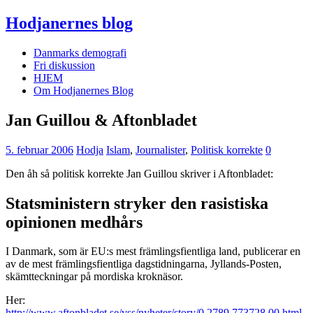
Hodjanernes blog
Danmarks demografi
Fri diskussion
HJEM
Om Hodjanernes Blog
Jan Guillou & Aftonbladet
5. februar 2006
Hodja
Islam
,
Journalister
,
Politisk korrekte
0
Den åh så politisk korrekte Jan Guillou skriver i Aftonbladet:
Statsministern stryker den rasistiska
opinionen medhårs
I Danmark, som är EU:s mest främlingsfientliga land, publicerar en
av de mest främlingsfientliga dagstidningarna, Jyllands-Posten,
skämtteckningar på mordiska kroknäsor.
Her:
http://www.aftonbladet.se/vss/nyheter/story/0,2789,773728,00.html