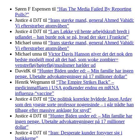
Søren F Espensen
til
“Has The Media Failed By Reporting
Polls?”
Justice 4 DJT
til
“Irans stærke mand, general Ahmed Vahidi:
Vi efterstræber atomvåben”
Justice 4 DJT
til
“Lars Løkke vil hente arbejdskraft bredt i
udlandet – han burde nok se på, hvad der sker i Frankrig”
Michael unna
til
“Irans stærke mand, general Ahmed Vahidi:
Vi efterstræber atomvåben”
Michael unna
til
Victor Davis Hanson giver det det nok den
bedste modgift mod alt det had, som woke zombier=
venstrefløj/højrefløj/muslismer hælder ud
DavidK
til
“Hunter Biden under ed: – Min familie har ingen
penge. Ubetalte advokat­regninger på 17 millioner dollar”
Henrik Wegmann
til
“The Empire Strikes Back” –
medicinmaffiaen i USA godkender endnu en mRNA
influenza-“vaccine”
Justice 4 DJT
til
“De politisk korrekte hyldede Jason Arday
som den yngste sorte professor nogensinde – i går trådte han
tilbage efter massive anklage for snyd”
Justice 4 DJT
til
“Hunter Biden under ed: – Min familie har
ingen penge. Ubetalte advokat­regninger på 17 millioner
dollar”
Justice 4 DJT
til
“Iran: Desperate kunder forsyner sig i
butikkerne”