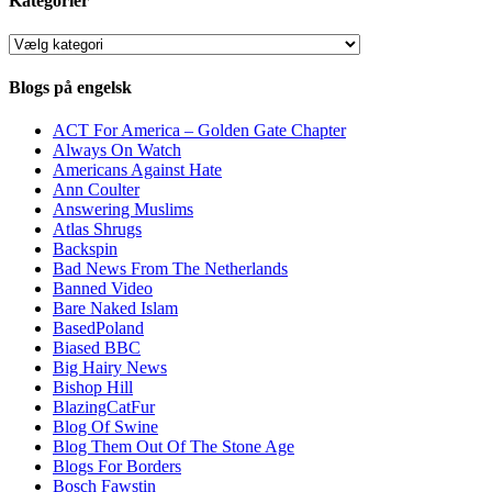
Kategorier
Kategorier
Blogs på engelsk
ACT For America – Golden Gate Chapter
Always On Watch
Americans Against Hate
Ann Coulter
Answering Muslims
Atlas Shrugs
Backspin
Bad News From The Netherlands
Banned Video
Bare Naked Islam
BasedPoland
Biased BBC
Big Hairy News
Bishop Hill
BlazingCatFur
Blog Of Swine
Blog Them Out Of The Stone Age
Blogs For Borders
Bosch Fawstin