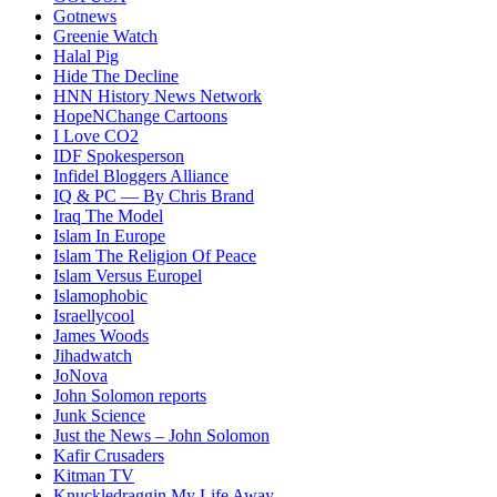
Gotnews
Greenie Watch
Halal Pig
Hide The Decline
HNN History News Network
HopeNChange Cartoons
I Love CO2
IDF Spokesperson
Infidel Bloggers Alliance
IQ & PC — By Chris Brand
Iraq The Model
Islam In Europe
Islam The Religion Of Peace
Islam Versus Europe
l
Islamophobic
Israellycool
James Woods
Jihadwatch
JoNova
John Solomon reports
Junk Science
Just the News – John Solomon
Kafir Crusaders
Kitman TV
Knuckledraggin My Life Away