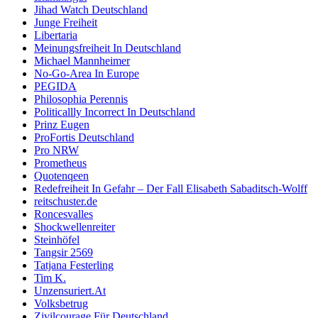
Jihad Watch Deutschland
Junge Freiheit
Libertaria
Meinungsfreiheit In Deutschland
Michael Mannheimer
No-Go-Area In Europe
PEGIDA
Philosophia Perennis
Politicallly Incorrect In Deutschland
Prinz Eugen
ProFortis Deutschland
Pro NRW
Prometheus
Quotenqeen
Redefreiheit In Gefahr – Der Fall Elisabeth Sabaditsch-Wolff
reitschuster.de
Roncesvalles
Shockwellenreiter
Steinhöfel
Tangsir 2569
Tatjana Festerling
Tim K.
Unzensuriert.At
Volksbetrug
Zivilcourage Für Deutschland