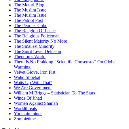
The Memri Blog
The Muslim Issue
The Muslim Issue
The Patriot Post
The Peoples Cube
The Religion Of Peace
The Religious Policeman
The Silent Majority No More
The Smallest Minority
The Spirit Level Delusion
Theodores World
There Is No Frakking “Scientific Consensus” On Global
Warming
Velvet Glove, Iron Fist
Walid Shoebat
Watts Up With That?
We Are Government
William M Briggs – Statistician To The Stars
Winds Of Jihad
Women Against Shariah
Worldthreats
Yorkshireminer
Zombietime