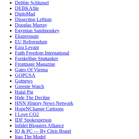
Debbie Schlussel
DEBKAfile
DiploMad
Dissecting Leftism
Douglas Murray
Egyptian Sandmonkey
Ekspressum
EU Referendum
Ezra Levant
Faith Freedom International
Forskellige Strøtanker
Frontpage Magazine
Gates Of Vienna
GOPUSA
Gotnews
Greenie Watch
Halal Pig
Hide The Decline
HNN History News Network
HopeNChange Cartoons
I Love CO2
IDF Spokesperson
Infidel Bloggers Alliance
IQ & PC — By Chris Brand
Iraq The Model