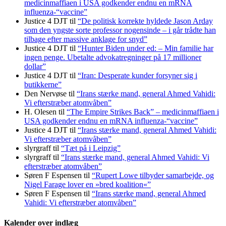
medicinmaffiaen i USA godkender endnu en mRNA
influenza-“vaccine”
Justice 4 DJT
til
“De politisk korrekte hyldede Jason Arday
som den yngste sorte professor nogensinde – i går trådte han
tilbage efter massive anklage for snyd”
Justice 4 DJT
til
“Hunter Biden under ed: – Min familie har
ingen penge. Ubetalte advokat­regninger på 17 millioner
dollar”
Justice 4 DJT
til
“Iran: Desperate kunder forsyner sig i
butikkerne”
Den Nervøse
til
“Irans stærke mand, general Ahmed Vahidi:
Vi efterstræber atomvåben”
H. Olesen
til
“The Empire Strikes Back” – medicinmaffiaen i
USA godkender endnu en mRNA influenza-“vaccine”
Justice 4 DJT
til
“Irans stærke mand, general Ahmed Vahidi:
Vi efterstræber atomvåben”
slyrgraff
til
“Tæt på i Leipzig”
slyrgraff
til
“Irans stærke mand, general Ahmed Vahidi: Vi
efterstræber atomvåben”
Søren F Espensen
til
“Rupert Lowe tilbyder samarbejde, og
Nigel Farage lover en »bred koalition«”
Søren F Espensen
til
“Irans stærke mand, general Ahmed
Vahidi: Vi efterstræber atomvåben”
Kalender over indlæg