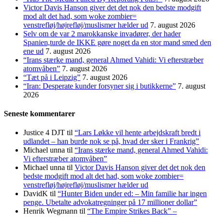
Victor Davis Hanson giver det det nok den bedste modgift
mod alt det had, som woke zombier=
venstrefløj/højrefløj/muslismer hælder ud
7. august 2026
Selv om de var 2 marokkanske invadører, der hader
Spanien,turde de IKKE gøre noget da en stor mand smed den
ene ud
7. august 2026
“Irans stærke mand, general Ahmed Vahidi: Vi efterstræber
atomvåben”
7. august 2026
“Tæt på i Leipzig”
7. august 2026
“Iran: Desperate kunder forsyner sig i butikkerne”
7. august
2026
Seneste kommentarer
Justice 4 DJT
til
“Lars Løkke vil hente arbejdskraft bredt i
udlandet – han burde nok se på, hvad der sker i Frankrig”
Michael unna
til
“Irans stærke mand, general Ahmed Vahidi:
Vi efterstræber atomvåben”
Michael unna
til
Victor Davis Hanson giver det det nok den
bedste modgift mod alt det had, som woke zombier=
venstrefløj/højrefløj/muslismer hælder ud
DavidK
til
“Hunter Biden under ed: – Min familie har ingen
penge. Ubetalte advokat­regninger på 17 millioner dollar”
Henrik Wegmann
til
“The Empire Strikes Back” –