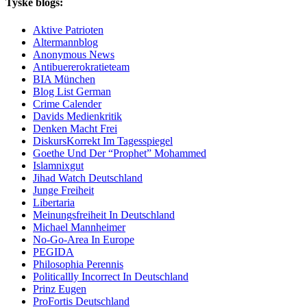
Tyske blogs:
Aktive Patrioten
Altermannblog
Anonymous News
Antibuererokratieteam
BIA München
Blog List German
Crime Calender
Davids Medienkritik
Denken Macht Frei
DiskursKorrekt Im Tagesspiegel
Goethe Und Der “Prophet” Mohammed
Islamnixgut
Jihad Watch Deutschland
Junge Freiheit
Libertaria
Meinungsfreiheit In Deutschland
Michael Mannheimer
No-Go-Area In Europe
PEGIDA
Philosophia Perennis
Politicallly Incorrect In Deutschland
Prinz Eugen
ProFortis Deutschland