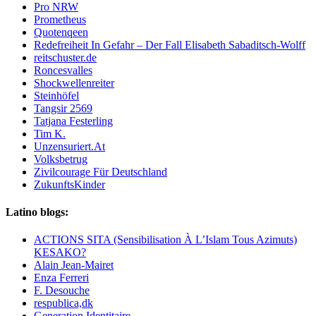
Pro NRW
Prometheus
Quotenqeen
Redefreiheit In Gefahr – Der Fall Elisabeth Sabaditsch-Wolff
reitschuster.de
Roncesvalles
Shockwellenreiter
Steinhöfel
Tangsir 2569
Tatjana Festerling
Tim K.
Unzensuriert.At
Volksbetrug
Zivilcourage Für Deutschland
ZukunftsKinder
Latino blogs:
ACTIONS SITA (Sensibilisation À L’Islam Tous Azimuts)
KESAKO?
Alain Jean-Mairet
Enza Ferreri
F. Desouche
respublica,dk
Generation Identitaire