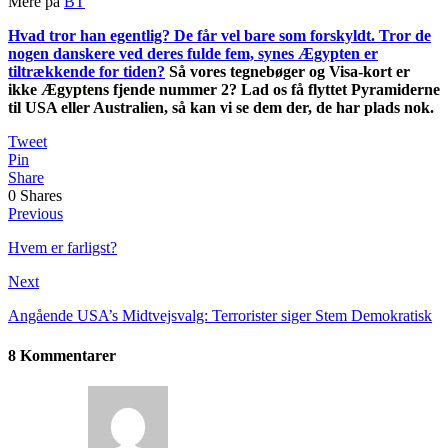
Mere på
BT
Hvad tror han egentlig? De får vel bare som forskyldt. Tror de
nogen danskere ved deres fulde fem, synes Ægypten er
tiltrækkende for tiden?
Så vores tegnebøger og Visa-kort er
ikke Ægyptens fjende nummer 2? Lad os få flyttet Pyramiderne
til USA eller Australien, så kan vi se dem der, de har plads nok.
Tweet
Pin
Share
0
Shares
Previous
Hvem er farligst?
Next
Angående USA’s Midtvejsvalg: Terrorister siger Stem Demokratisk
8 Kommentarer