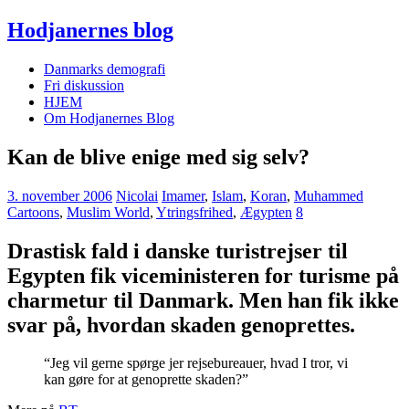
Hodjanernes blog
Danmarks demografi
Fri diskussion
HJEM
Om Hodjanernes Blog
Kan de blive enige med sig selv?
3. november 2006
Nicolai
Imamer
,
Islam
,
Koran
,
Muhammed
Cartoons
,
Muslim World
,
Ytringsfrihed
,
Ægypten
8
Drastisk fald i danske turistrejser til
Egypten fik viceministeren for turisme på
charmetur til Danmark. Men han fik ikke
svar på, hvordan skaden genoprettes.
“Jeg vil gerne spørge jer rejsebureauer, hvad I tror, vi
kan gøre for at genoprette skaden?”