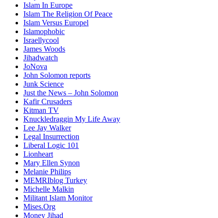
Islam In Europe
Islam The Religion Of Peace
Islam Versus Europe
l
Islamophobic
Israellycool
James Woods
Jihadwatch
JoNova
John Solomon reports
Junk Science
Just the News – John Solomon
Kafir Crusaders
Kitman TV
Knuckledraggin My Life Away
Lee Jay Walker
Legal Insurrection
Liberal Logic 101
Lionheart
Mary Ellen Synon
Melanie Philips
MEMRIblog Turkey
Michelle Malkin
Militant Islam Monitor
Mises.Org
Money Jihad