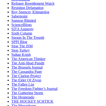
Refugee Resettlement Watch
Resisting Defamation
Roy Spencer, Klimatolog
Saberpoint
Samson Blinded
ScienceBlogs
SITA Amnesty
Sixth Column
Snouts In The Trough
SPPI Blog
Stop The ISM
Stop Turkey
Sultan Knish
The American Thinker
The Anti-Jihad Pundit
The Brussels Journal
The Cassandra Page
The Clarion Project
The Elder Of Ziyon
The Fallen List
The Freedom Fighter’s Journal
The Gathering Storm
The Hesperado
THE HOCKEY SCHTICK
The Megaphone