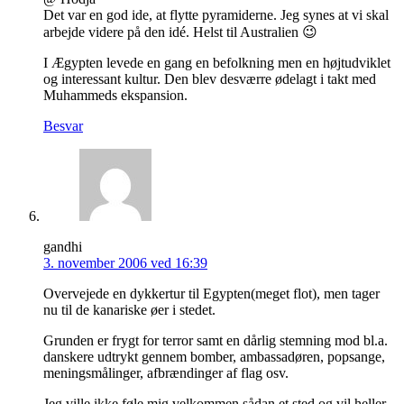
Det var en god ide, at flytte pyramiderne. Jeg synes at vi skal
arbejde videre på den idé. Helst til Australien 😉
I Ægypten levede en gang en befolkning men en højtudviklet
og interessant kultur. Den blev desværre ødelagt i takt med
Muhammeds ekspansion.
Besvar
gandhi
3. november 2006 ved 16:39
Overvejede en dykkertur til Egypten(meget flot), men tager
nu til de kanariske øer i stedet.
Grunden er frygt for terror samt en dårlig stemning mod bl.a.
danskere udtrykt gennem bomber, ambassadøren, popsange,
meningsmålinger, afbrændinger af flag osv.
Jeg ville ikke føle mig velkommen sådan et sted og vil heller