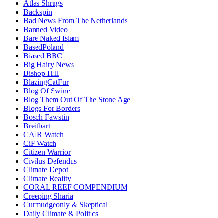
Atlas Shrugs
Backspin
Bad News From The Netherlands
Banned Video
Bare Naked Islam
BasedPoland
Biased BBC
Big Hairy News
Bishop Hill
BlazingCatFur
Blog Of Swine
Blog Them Out Of The Stone Age
Blogs For Borders
Bosch Fawstin
Breitbart
CAIR Watch
CiF Watch
Citizen Warrior
Civilus Defendus
Climate Depot
Climate Reality
CORAL REEF COMPENDIUM
Creeping Sharia
Curmudgeonly & Skeptical
Daily Climate & Politics