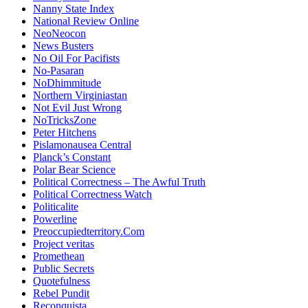
Nanny State Index
National Review Online
NeoNeocon
News Busters
No Oil For Pacifists
No-Pasaran
NoDhimmitude
Northern Virginiastan
Not Evil Just Wrong
NoTricksZone
Peter Hitchens
Pislamonausea Central
Planck’s Constant
Polar Bear Science
Political Correctness – The Awful Truth
Political Correctness Watch
Politicalite
Powerline
Preoccupiedterritory.Com
Project veritas
Promethean
Public Secrets
Quotefulness
Rebel Pundit
Reconquista