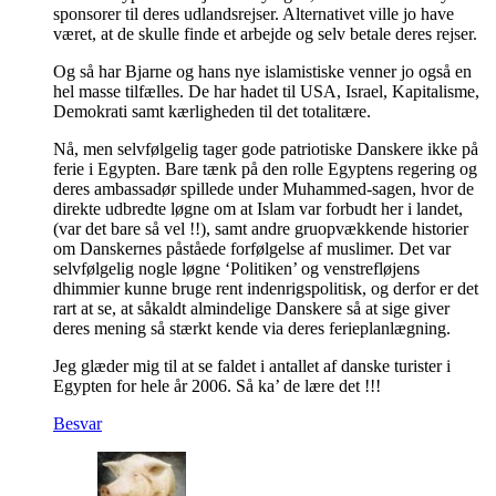
sponsorer til deres udlandsrejser. Alternativet ville jo have
været, at de skulle finde et arbejde og selv betale deres rejser.
Og så har Bjarne og hans nye islamistiske venner jo også en
hel masse tilfælles. De har hadet til USA, Israel, Kapitalisme,
Demokrati samt kærligheden til det totalitære.
Nå, men selvfølgelig tager gode patriotiske Danskere ikke på
ferie i Egypten. Bare tænk på den rolle Egyptens regering og
deres ambassadør spillede under Muhammed-sagen, hvor de
direkte udbredte løgne om at Islam var forbudt her i landet,
(var det bare så vel !!), samt andre gruopvækkende historier
om Danskernes påståede forfølgelse af muslimer. Det var
selvfølgelig nogle løgne ‘Politiken’ og venstrefløjens
dhimmier kunne bruge rent indenrigspolitisk, og derfor er det
rart at se, at såkaldt almindelige Danskere så at sige giver
deres mening så stærkt kende via deres ferieplanlægning.
Jeg glæder mig til at se faldet i antallet af danske turister i
Egypten for hele år 2006. Så ka’ de lære det !!!
Besvar