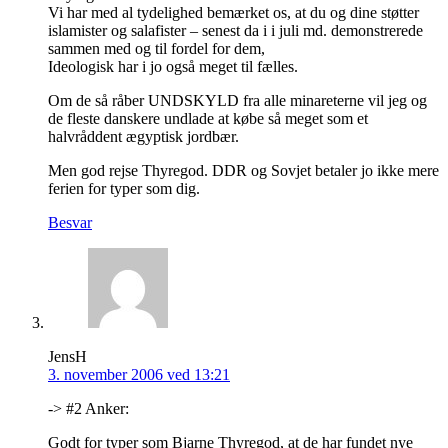
Vi har med al tydelighed bemærket os, at du og dine støtter
islamister og salafister – senest da i i juli md. demonstrerede
sammen med og til fordel for dem,
Ideologisk har i jo også meget til fælles.
Om de så råber UNDSKYLD fra alle minareterne vil jeg og
de fleste danskere undlade at købe så meget som et
halvråddent ægyptisk jordbær.
Men god rejse Thyregod. DDR og Sovjet betaler jo ikke mere
ferien for typer som dig.
Besvar
JensH
3. november 2006 ved 13:21
-> #2 Anker:
Godt for typer som Bjarne Thyregod, at de har fundet nye