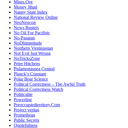
Mises.Org
Money Jihad
Nanny State Index
National Review Online
NeoNeocon
News Busters
No Oil For Pacifists
No-Pasaran
NoDhimmitude
Northern Virginiastan
Not Evil Just Wrong
NoTricksZone
Peter Hitchens
Pislamonausea Central
Planck’s Constant
Polar Bear Science
Political Correctness – The Awful Truth
Political Correctness Watch
Politicalite
Powerline
Preoccupiedterritory.Com
Project veritas
Promethean
Public Secrets
Quotefulness