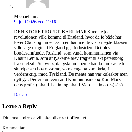
Michael unna
9. juni 2026 ved 11:16
DEN STORE PROFET. KARL MARX mente jo
revolutionen ville komme til England, hvor de jo både har
lover Claus og under las, men han mente vist arbejderklassen
ville tage magten i England pga industrien. Det blev
bondesamfundet Rusland, som vandt kommunismen via
Khalif Lenin, som af tyskerne blev fragtet til skt petersborg,
fra sit eksil i Schweiz, da tyskerne mente han kunne sætte lus i
skindpelsen hos russerne, som dengang var i krig, 1
verdenskrig, imod Tyskland. De mente han var kuleskør men
nyttig…Der er kun een sand Kommunisme og Karl Marx
dens profet ( khalif Lenin, og khalif Mao…shimao. :-):-);-)
Besvar
Leave a Reply
Din email adresse vil ikke blive vist offentligt.
Kommentar