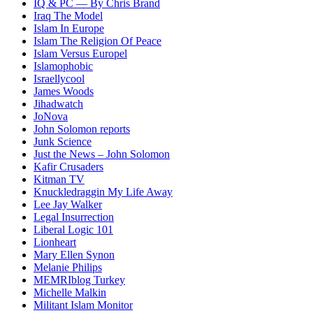
IQ & PC — By Chris Brand
Iraq The Model
Islam In Europe
Islam The Religion Of Peace
Islam Versus Europe
l
Islamophobic
Israellycool
James Woods
Jihadwatch
JoNova
John Solomon reports
Junk Science
Just the News – John Solomon
Kafir Crusaders
Kitman TV
Knuckledraggin My Life Away
Lee Jay Walker
Legal Insurrection
Liberal Logic 101
Lionheart
Mary Ellen Synon
Melanie Philips
MEMRIblog Turkey
Michelle Malkin
Militant Islam Monitor