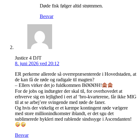
Døde fisk følger altid strømmen.
Besvar
Justice 4 DJT
8. juni 2026 ved 20:12
ER perkerne allerede så overrepræsenterede i Hovedstaden, at
de kan få de røde og radigale til magten?
– Ellers virker det jo fuldkommen BØØØH!
For de jobs og indtægter der skal til, for overhovedet at
erhverve sig en lejlighed i eet af ‘bro-kvarterene, får ikke MIG
til at se arbej’ere svingende med røde de faner.
Og hvis der virkelig er et kæmpe kontingent røde vælgere
med store millionindkomster iblandt, er det sgu det
sublimerede hykleri med rablende sindssyge i Ascendanten!
Besvar