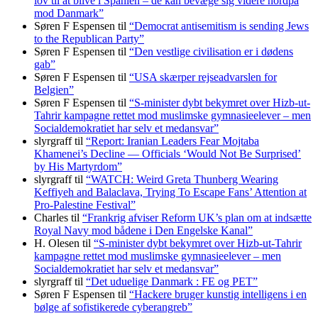
lov til at blive i Spanien – de kan bevæge sig videre nordpå
mod Danmark”
Søren F Espensen
til
“Democrat antisemitism is sending Jews
to the Republican Party”
Søren F Espensen
til
“Den vestlige civilisation er i dødens
gab”
Søren F Espensen
til
“USA skærper rejseadvarslen for
Belgien”
Søren F Espensen
til
“S-minister dybt bekymret over Hizb-ut-
Tahrir kampagne rettet mod muslimske gymnasieelever – men
Socialdemokratiet har selv et medansvar”
slyrgraff
til
“Report: Iranian Leaders Fear Mojtaba
Khamenei’s Decline — Officials ‘Would Not Be Surprised’
by His Martyrdom”
slyrgraff
til
“WATCH: Weird Greta Thunberg Wearing
Keffiyeh and Balaclava, Trying To Escape Fans’ Attention at
Pro-Palestine Festival”
Charles
til
“Frankrig afviser Reform UK’s plan om at indsætte
Royal Navy mod bådene i Den Engelske Kanal”
H. Olesen
til
“S-minister dybt bekymret over Hizb-ut-Tahrir
kampagne rettet mod muslimske gymnasieelever – men
Socialdemokratiet har selv et medansvar”
slyrgraff
til
“Det uduelige Danmark : FE og PET”
Søren F Espensen
til
“Hackere bruger kunstig intelligens i en
bølge af sofistikerede cyberangreb”