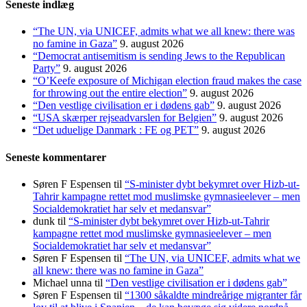
Seneste indlæg
“The UN, via UNICEF, admits what we all knew: there was
no famine in Gaza”
9. august 2026
“Democrat antisemitism is sending Jews to the Republican
Party”
9. august 2026
“O’Keefe exposure of Michigan election fraud makes the case
for throwing out the entire election”
9. august 2026
“Den vestlige civilisation er i dødens gab”
9. august 2026
“USA skærper rejseadvarslen for Belgien”
9. august 2026
“Det uduelige Danmark : FE og PET”
9. august 2026
Seneste kommentarer
Søren F Espensen
til
“S-minister dybt bekymret over Hizb-ut-
Tahrir kampagne rettet mod muslimske gymnasieelever – men
Socialdemokratiet har selv et medansvar”
dunk
til
“S-minister dybt bekymret over Hizb-ut-Tahrir
kampagne rettet mod muslimske gymnasieelever – men
Socialdemokratiet har selv et medansvar”
Søren F Espensen
til
“The UN, via UNICEF, admits what we
all knew: there was no famine in Gaza”
Michael unna
til
“Den vestlige civilisation er i dødens gab”
Søren F Espensen
til
“1300 såkaldte mindreårige migranter får