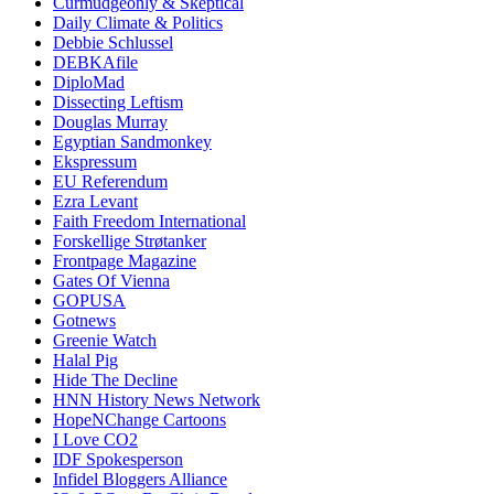
Curmudgeonly & Skeptical
Daily Climate & Politics
Debbie Schlussel
DEBKAfile
DiploMad
Dissecting Leftism
Douglas Murray
Egyptian Sandmonkey
Ekspressum
EU Referendum
Ezra Levant
Faith Freedom International
Forskellige Strøtanker
Frontpage Magazine
Gates Of Vienna
GOPUSA
Gotnews
Greenie Watch
Halal Pig
Hide The Decline
HNN History News Network
HopeNChange Cartoons
I Love CO2
IDF Spokesperson
Infidel Bloggers Alliance