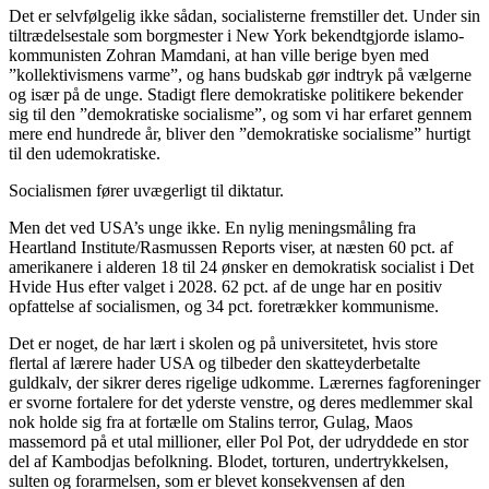
Det er selvfølgelig ikke sådan, socialisterne fremstiller det. Under sin
tiltrædelsestale som borgmester i New York bekendtgjorde islamo-
kommunisten Zohran Mamdani, at han ville berige byen med
”kollektivismens varme”, og hans budskab gør indtryk på vælgerne
og især på de unge. Stadigt flere demokratiske politikere bekender
sig til den ”demokratiske socialisme”, og som vi har erfaret gennem
mere end hundrede år, bliver den ”demokratiske socialisme” hurtigt
til den udemokratiske.
Socialismen fører uvægerligt til diktatur.
Men det ved USA’s unge ikke. En nylig meningsmåling fra
Heartland Institute/Rasmussen Reports viser, at næsten 60 pct. af
amerikanere i alderen 18 til 24 ønsker en demokratisk socialist i Det
Hvide Hus efter valget i 2028. 62 pct. af de unge har en positiv
opfattelse af socialismen, og 34 pct. foretrækker kommunisme.
Det er noget, de har lært i skolen og på universitetet, hvis store
flertal af lærere hader USA og tilbeder den skatteyderbetalte
guldkalv, der sikrer deres rigelige udkomme. Lærernes fagforeninger
er svorne fortalere for det yderste venstre, og deres medlemmer skal
nok holde sig fra at fortælle om Stalins terror, Gulag, Maos
massemord på et utal millioner, eller Pol Pot, der udryddede en stor
del af Kambodjas befolkning. Blodet, torturen, undertrykkelsen,
sulten og forarmelsen, som er blevet konsekvensen af den