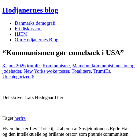
Hodjanernes blog
Danmarks demografi
Fri diskussion
HJEM
Om Hodjanernes Blog
“Kommunismen gør comeback i USA”
8. juni 2026
trumfes
Kommunisme
,
Mamdani kommunist muslim og
jødehader
,
New Yorks woke tosser
,
Totalitære
,
TrumfEs
,
Uncategorized
6
Det skriver Lars Hedegaard her
Taget
herfra
Hvem husker Lev Trotskij, skaberen af Sovjetunionens Røde Hær
og den intellektuelle og brillante orator, som præmiekommunisten