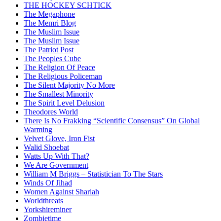
THE HOCKEY SCHTICK
The Megaphone
The Memri Blog
The Muslim Issue
The Muslim Issue
The Patriot Post
The Peoples Cube
The Religion Of Peace
The Religious Policeman
The Silent Majority No More
The Smallest Minority
The Spirit Level Delusion
Theodores World
There Is No Frakking “Scientific Consensus” On Global
Warming
Velvet Glove, Iron Fist
Walid Shoebat
Watts Up With That?
We Are Government
William M Briggs – Statistician To The Stars
Winds Of Jihad
Women Against Shariah
Worldthreats
Yorkshireminer
Zombietime