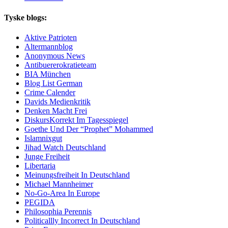
Tyske blogs:
Aktive Patrioten
Altermannblog
Anonymous News
Antibuererokratieteam
BIA München
Blog List German
Crime Calender
Davids Medienkritik
Denken Macht Frei
DiskursKorrekt Im Tagesspiegel
Goethe Und Der “Prophet” Mohammed
Islamnixgut
Jihad Watch Deutschland
Junge Freiheit
Libertaria
Meinungsfreiheit In Deutschland
Michael Mannheimer
No-Go-Area In Europe
PEGIDA
Philosophia Perennis
Politicallly Incorrect In Deutschland