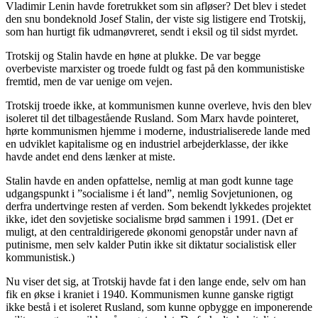
Vladimir Lenin havde foretrukket som sin afløser? Det blev i stedet
den snu bondeknold Josef Stalin, der viste sig listigere end Trotskij,
som han hurtigt fik udmanøvreret, sendt i eksil og til sidst myrdet.
Trotskij og Stalin havde en høne at plukke. De var begge
overbeviste marxister og troede fuldt og fast på den kommunistiske
fremtid, men de var uenige om vejen.
Trotskij troede ikke, at kommunismen kunne overleve, hvis den blev
isoleret til det tilbagestående Rusland. Som Marx havde pointeret,
hørte kommunismen hjemme i moderne, industrialiserede lande med
en udviklet kapitalisme og en industriel arbejderklasse, der ikke
havde andet end dens lænker at miste.
Stalin havde en anden opfattelse, nemlig at man godt kunne tage
udgangspunkt i ”socialisme i ét land”, nemlig Sovjetunionen, og
derfra undertvinge resten af verden. Som bekendt lykkedes projektet
ikke, idet den sovjetiske socialisme brød sammen i 1991. (Det er
muligt, at den centraldirigerede økonomi genopstår under navn af
putinisme, men selv kalder Putin ikke sit diktatur socialistisk eller
kommunistisk.)
Nu viser det sig, at Trotskij havde fat i den lange ende, selv om han
fik en økse i kraniet i 1940. Kommunismen kunne ganske rigtigt
ikke bestå i et isoleret Rusland, som kunne opbygge en imponerende