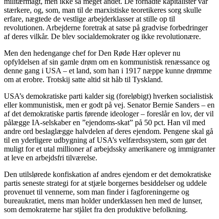
militærmagt, men ikke så meget andet. De forhadte kapitalister var
stærkere, og, som, man til de marxistiske teoretikeres sorg skulle
erfare, nægtede de vestlige arbejderklasser at stille op til
revolutionen. Arbejderne foretrak at satse på gradvise forbedringer
af deres vilkår. De blev socialdemokrater og ikke revolutionære.
Men den hedengange chef for Den Røde Hær oplever nu
opfyldelsen af sin gamle drøm om en kommunistisk renæssance og
denne gang i USA – et land, som han i 1917 næppe kunne drømme
om at erobre. Trotskij satte altid sit håb til Tyskland.
USA’s demokratiske parti kalder sig (foreløbigt) hverken socialistisk
eller kommunistisk, men er godt på vej. Senator Bernie Sanders – en
af det demokratiske partis førende ideologer – foreslår en lov, der vil
pålægge IA-selskaber en ”ejendoms-skat” på 50 pct. Han vil med
andre ord beslaglægge halvdelen af deres ejendom. Pengene skal gå
til en yderligere udbygning af USA’s velfærdssystem, som gør det
muligt for et utal millioner af arbejdssky amerikanere og immigranter
at leve en arbejdsfri tilværelse.
Den utilslørede konfiskation af andres ejendom er det demokratiske
partis seneste strategi for at stjæle borgernes besiddelser og uddele
provenuet til vennerne, som man finder i fagforeningerne og
bureaukratiet, mens man holder underklassen hen med de lunser,
som demokraterne har stjålet fra den produktive befolkning.