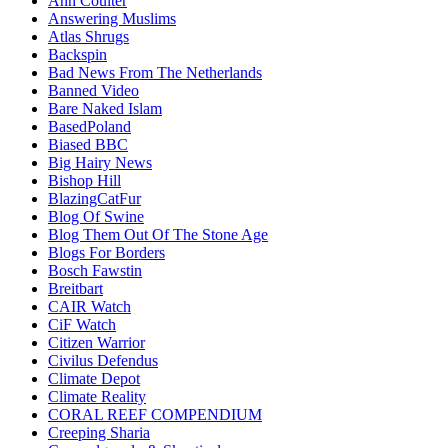
Ann Coulter
Answering Muslims
Atlas Shrugs
Backspin
Bad News From The Netherlands
Banned Video
Bare Naked Islam
BasedPoland
Biased BBC
Big Hairy News
Bishop Hill
BlazingCatFur
Blog Of Swine
Blog Them Out Of The Stone Age
Blogs For Borders
Bosch Fawstin
Breitbart
CAIR Watch
CiF Watch
Citizen Warrior
Civilus Defendus
Climate Depot
Climate Reality
CORAL REEF COMPENDIUM
Creeping Sharia