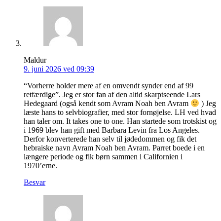
Maldur
9. juni 2026 ved 09:39
“Vorherre holder mere af en omvendt synder end af 99
retfærdige”. Jeg er stor fan af den altid skarptseende Lars
Hedegaard (også kendt som Avram Noah ben Avram
) Jeg
læste hans to selvbiografier, med stor fornøjelse. LH ved hvad
han taler om. It takes one to one. Han startede som trotskist og
i 1969 blev han gift med Barbara Levin fra Los Angeles.
Derfor konverterede han selv til jødedommen og fik det
hebraiske navn Avram Noah ben Avram. Parret boede i en
længere periode og fik børn sammen i Californien i
1970’erne.
Besvar