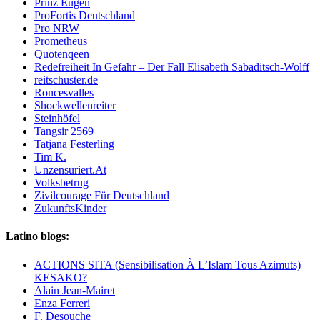
Prinz Eugen
ProFortis Deutschland
Pro NRW
Prometheus
Quotenqeen
Redefreiheit In Gefahr – Der Fall Elisabeth Sabaditsch-Wolff
reitschuster.de
Roncesvalles
Shockwellenreiter
Steinhöfel
Tangsir 2569
Tatjana Festerling
Tim K.
Unzensuriert.At
Volksbetrug
Zivilcourage Für Deutschland
ZukunftsKinder
Latino blogs:
ACTIONS SITA (Sensibilisation À L’Islam Tous Azimuts)
KESAKO?
Alain Jean-Mairet
Enza Ferreri
F. Desouche