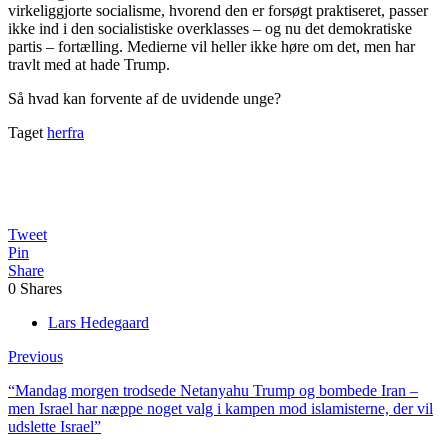
virkeliggjorte socialisme, hvorend den er forsøgt praktiseret, passer
ikke ind i den socialistiske overklasses – og nu det demokratiske
partis – fortælling. Medierne vil heller ikke høre om det, men har
travlt med at hade Trump.
Så hvad kan forvente af de uvidende unge?
Taget
herfra
Tweet
Pin
Share
0
Shares
Lars Hedegaard
Previous
“Mandag morgen trodsede Netanyahu Trump og bombede Iran –
men Israel har næppe noget valg i kampen mod islamisterne, der vil
udslette Israel”