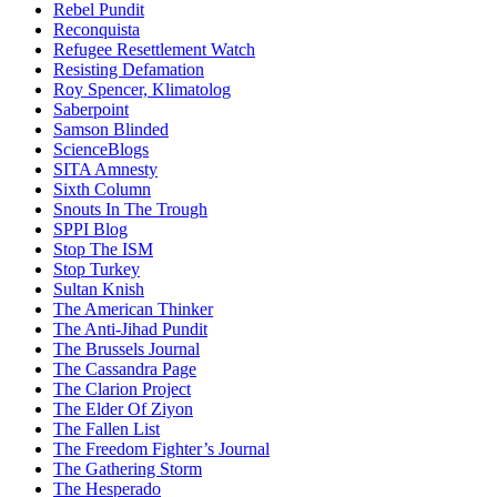
Rebel Pundit
Reconquista
Refugee Resettlement Watch
Resisting Defamation
Roy Spencer, Klimatolog
Saberpoint
Samson Blinded
ScienceBlogs
SITA Amnesty
Sixth Column
Snouts In The Trough
SPPI Blog
Stop The ISM
Stop Turkey
Sultan Knish
The American Thinker
The Anti-Jihad Pundit
The Brussels Journal
The Cassandra Page
The Clarion Project
The Elder Of Ziyon
The Fallen List
The Freedom Fighter’s Journal
The Gathering Storm
The Hesperado