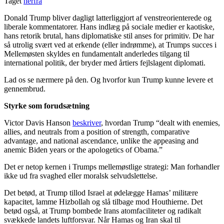
Taget
herfra
Donald Trump bliver dagligt latterliggjort af venstreorienterede og
liberale kommentatorer. Hans indlæg på sociale medier er kaotiske,
hans retorik brutal, hans diplomatiske stil anses for primitiv. De har
så utrolig svært ved at erkende (eller indrømme), at Trumps succes i
Mellemøsten skyldes en fundamentalt anderledes tilgang til
international politik, der bryder med årtiers fejlslagent diplomati.
Lad os se nærmere på den. Og hvorfor kun Trump kunne levere et
gennembrud.
Styrke som forudsætning
Victor Davis Hanson
beskriver
, hvordan Trump “dealt with enemies,
allies, and neutrals from a position of strength, comparative
advantage, and national ascendance, unlike the appeasing and
anemic Biden years or the apologetics of Obama.”
Det er netop kernen i Trumps mellemøstlige strategi: Man forhandler
ikke ud fra svaghed eller moralsk selvudslettelse.
Det betød, at Trump tillod Israel at ødelægge Hamas’ militære
kapacitet, lamme Hizbollah og slå tilbage mod Houthierne. Det
betød også, at Trump bombede Irans atomfaciliteter og radikalt
svækkede landets luftforsvar. Når Hamas og Iran skal til