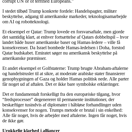
corrupt UN or of terrified Europeans.”
I stedet tilbød Trump konkrete fordele: Handelspagter, militær
beskyttelse, adgang til amerikanske markeder, teknologisamarbejde
om AI og robotteknologi.
Et eksempel er Qatar: Trump lovede en forsvarsaftale, men gjorde
det samtidig klart, at enhver fortsættelse af Qatars dobbeltspil – hvor
landet både huser amerikanske baser og Hamas-ledere – ville få
konsekvenser. Da Israel bombede Hamas-ledelsen i Doha, forstod
Qatar budskabet. Emiratet søger nu amerikansk beskyttelse på
amerikanske præmisser.
Et andet eksempel er Golfstaterne: Trump brugte Abraham-aftalerne
og handelstrusler til at sikre, at moderate arabiske stater finansierer
genopbygningen af Gaza og holder Hamas politisk nede. Alle parter
får noget ud af aftalen. Det er ikke bare symbolske erklæringer.
Det er fundamentalt forskelligt fra den europæiske tilgang, hvor
“fredsprocesser” degenererer til permanente institutioner, der
beskæftiger tusindvis af diplomater i håbløse forhandlinger uden
konsekvenser for nogen. Trumps metode er brutal i sin enkelhed:
Alle får noget, hvis de arbejder med aftalerne. Ingen får noget, hvis
de ikke gør.
Urokkelig klarhed i alliancer