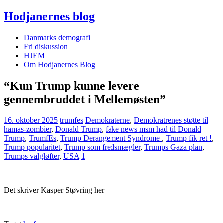
Hodjanernes blog
Danmarks demografi
Fri diskussion
HJEM
Om Hodjanernes Blog
“Kun Trump kunne levere
gennembruddet i Mellemøsten”
16. oktober 2025
trumfes
Demokraterne
,
Demokratrenes støtte til
hamas-zombier
,
Donald Trump
,
fake news msm had til Donald
Trump
,
TrumfEs
,
Trump Derangement Syndrome
,
Trump fik ret !
,
Trump popularitet
,
Trump som fredsmægler
,
Trumps Gaza plan
,
Trumps valgløfter
,
USA
1
Det skriver Kasper Støvring her