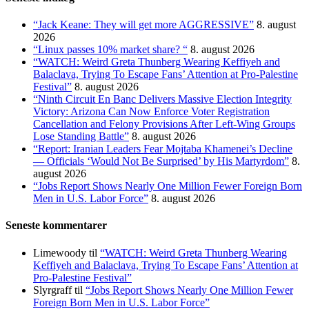
“Jack Keane: They will get more AGGRESSIVE”
8. august
2026
“Linux passes 10% market share? “
8. august 2026
“WATCH: Weird Greta Thunberg Wearing Keffiyeh and
Balaclava, Trying To Escape Fans’ Attention at Pro-Palestine
Festival”
8. august 2026
“Ninth Circuit En Banc Delivers Massive Election Integrity
Victory: Arizona Can Now Enforce Voter Registration
Cancellation and Felony Provisions After Left-Wing Groups
Lose Standing Battle”
8. august 2026
“Report: Iranian Leaders Fear Mojtaba Khamenei’s Decline
— Officials ‘Would Not Be Surprised’ by His Martyrdom”
8.
august 2026
“Jobs Report Shows Nearly One Million Fewer Foreign Born
Men in U.S. Labor Force”
8. august 2026
Seneste kommentarer
Limewoody
til
“WATCH: Weird Greta Thunberg Wearing
Keffiyeh and Balaclava, Trying To Escape Fans’ Attention at
Pro-Palestine Festival”
Slyrgraff
til
“Jobs Report Shows Nearly One Million Fewer
Foreign Born Men in U.S. Labor Force”