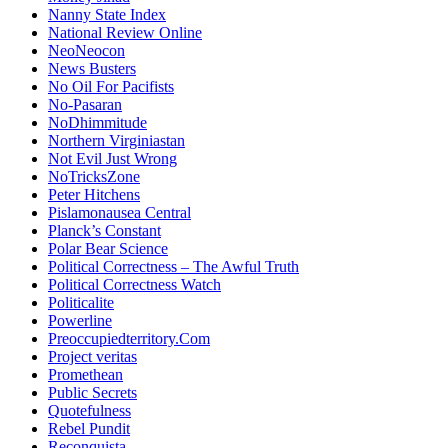
Nanny State Index
National Review Online
NeoNeocon
News Busters
No Oil For Pacifists
No-Pasaran
NoDhimmitude
Northern Virginiastan
Not Evil Just Wrong
NoTricksZone
Peter Hitchens
Pislamonausea Central
Planck’s Constant
Polar Bear Science
Political Correctness – The Awful Truth
Political Correctness Watch
Politicalite
Powerline
Preoccupiedterritory.Com
Project veritas
Promethean
Public Secrets
Quotefulness
Rebel Pundit
Reconquista