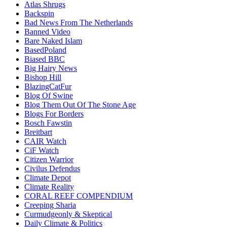
Atlas Shrugs
Backspin
Bad News From The Netherlands
Banned Video
Bare Naked Islam
BasedPoland
Biased BBC
Big Hairy News
Bishop Hill
BlazingCatFur
Blog Of Swine
Blog Them Out Of The Stone Age
Blogs For Borders
Bosch Fawstin
Breitbart
CAIR Watch
CiF Watch
Citizen Warrior
Civilus Defendus
Climate Depot
Climate Reality
CORAL REEF COMPENDIUM
Creeping Sharia
Curmudgeonly & Skeptical
Daily Climate & Politics