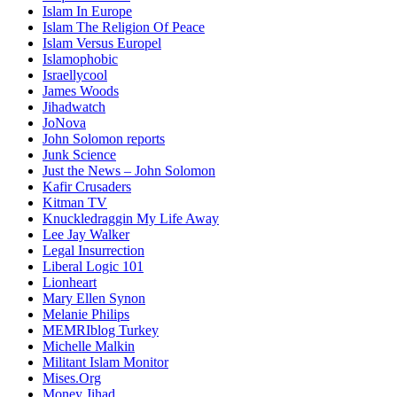
Islam In Europe
Islam The Religion Of Peace
Islam Versus Europe
l
Islamophobic
Israellycool
James Woods
Jihadwatch
JoNova
John Solomon reports
Junk Science
Just the News – John Solomon
Kafir Crusaders
Kitman TV
Knuckledraggin My Life Away
Lee Jay Walker
Legal Insurrection
Liberal Logic 101
Lionheart
Mary Ellen Synon
Melanie Philips
MEMRIblog Turkey
Michelle Malkin
Militant Islam Monitor
Mises.Org
Money Jihad