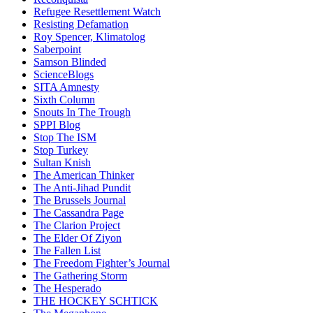
Refugee Resettlement Watch
Resisting Defamation
Roy Spencer, Klimatolog
Saberpoint
Samson Blinded
ScienceBlogs
SITA Amnesty
Sixth Column
Snouts In The Trough
SPPI Blog
Stop The ISM
Stop Turkey
Sultan Knish
The American Thinker
The Anti-Jihad Pundit
The Brussels Journal
The Cassandra Page
The Clarion Project
The Elder Of Ziyon
The Fallen List
The Freedom Fighter’s Journal
The Gathering Storm
The Hesperado
THE HOCKEY SCHTICK