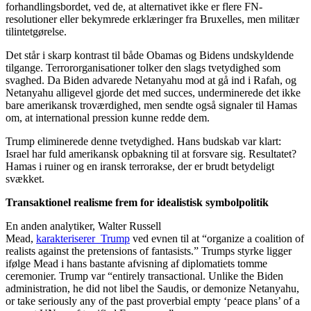
forhandlingsbordet, ved de, at alternativet ikke er flere FN-
resolutioner eller bekymrede erklæringer fra Bruxelles, men militær
tilintetgørelse.
Det står i skarp kontrast til både Obamas og Bidens undskyldende
tilgange. Terrororganisationer tolker den slags tvetydighed som
svaghed. Da Biden advarede Netanyahu mod at gå ind i Rafah, og
Netanyahu alligevel gjorde det med succes, underminerede det ikke
bare amerikansk troværdighed, men sendte også signaler til Hamas
om, at international pression kunne redde dem.
Trump eliminerede denne tvetydighed. Hans budskab var klart:
Israel har fuld amerikansk opbakning til at forsvare sig. Resultatet?
Hamas i ruiner og en iransk terrorakse, der er brudt betydeligt
svækket.
Transaktionel realisme frem for idealistisk symbolpolitik
En anden analytiker, Walter Russell
Mead,
karakteriserer Trump
ved evnen til at “organize a coalition of
realists against the pretensions of fantasists.” Trumps styrke ligger
ifølge Mead i hans bastante afvisning af diplomatiets tomme
ceremonier. Trump var “entirely transactional. Unlike the Biden
administration, he did not libel the Saudis, or demonize Netanyahu,
or take seriously any of the past proverbial empty ‘peace plans’ of a