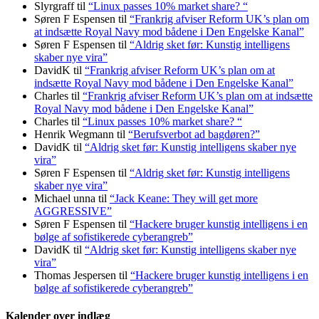
Slyrgraff
til
“Linux passes 10% market share? “
Søren F Espensen
til
“Frankrig afviser Reform UK’s plan om
at indsætte Royal Navy mod bådene i Den Engelske Kanal”
Søren F Espensen
til
“Aldrig sket før: Kunstig intelligens
skaber nye vira”
DavidK
til
“Frankrig afviser Reform UK’s plan om at
indsætte Royal Navy mod bådene i Den Engelske Kanal”
Charles
til
“Frankrig afviser Reform UK’s plan om at indsætte
Royal Navy mod bådene i Den Engelske Kanal”
Charles
til
“Linux passes 10% market share? “
Henrik Wegmann
til
“Berufsverbot ad bagdøren?”
DavidK
til
“Aldrig sket før: Kunstig intelligens skaber nye
vira”
Søren F Espensen
til
“Aldrig sket før: Kunstig intelligens
skaber nye vira”
Michael unna
til
“Jack Keane: They will get more
AGGRESSIVE”
Søren F Espensen
til
“Hackere bruger kunstig intelligens i en
bølge af sofistikerede cyberangreb”
DavidK
til
“Aldrig sket før: Kunstig intelligens skaber nye
vira”
Thomas Jespersen
til
“Hackere bruger kunstig intelligens i en
bølge af sofistikerede cyberangreb”
Kalender over indlæg