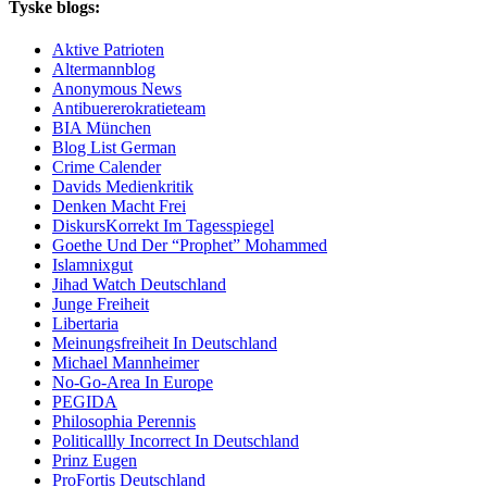
Tyske blogs:
Aktive Patrioten
Altermannblog
Anonymous News
Antibuererokratieteam
BIA München
Blog List German
Crime Calender
Davids Medienkritik
Denken Macht Frei
DiskursKorrekt Im Tagesspiegel
Goethe Und Der “Prophet” Mohammed
Islamnixgut
Jihad Watch Deutschland
Junge Freiheit
Libertaria
Meinungsfreiheit In Deutschland
Michael Mannheimer
No-Go-Area In Europe
PEGIDA
Philosophia Perennis
Politicallly Incorrect In Deutschland
Prinz Eugen
ProFortis Deutschland