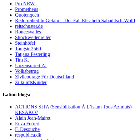
Pro NRW
Prometheus
Quotenqeen
Redefreiheit In Gefahr – Der Fall Elisabeth Sabaditsch-Wolff
reitschuster.de
Roncesvalles
Shockwellenreiter
Steinhöfel
Tangsir 2569
Tatjana Festerling
Tim K.
Unzensuriert.At
Volksbetrug
Zivilcourage Für Deutschland
ZukunftsKinder
Latino blogs:
ACTIONS SITA (Sensibilisation À L’Islam Tous Azimuts)
KESAKO?
Alain Jean-Mairet
Enza Ferreri
F. Desouche
respublica,dk