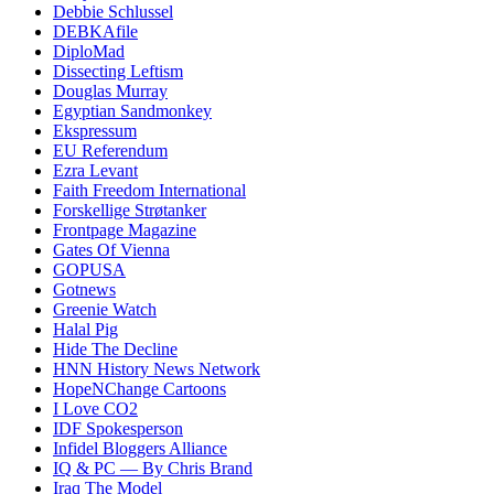
Debbie Schlussel
DEBKAfile
DiploMad
Dissecting Leftism
Douglas Murray
Egyptian Sandmonkey
Ekspressum
EU Referendum
Ezra Levant
Faith Freedom International
Forskellige Strøtanker
Frontpage Magazine
Gates Of Vienna
GOPUSA
Gotnews
Greenie Watch
Halal Pig
Hide The Decline
HNN History News Network
HopeNChange Cartoons
I Love CO2
IDF Spokesperson
Infidel Bloggers Alliance
IQ & PC — By Chris Brand
Iraq The Model