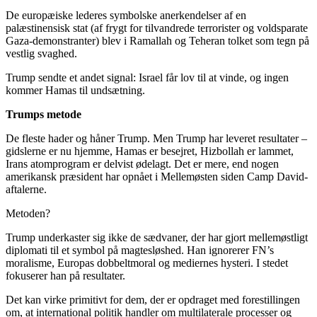
De europæiske lederes symbolske anerkendelser af en
palæstinensisk stat (af frygt for tilvandrede terrorister og voldsparate
Gaza-demonstranter) blev i Ramallah og Teheran tolket som tegn på
vestlig svaghed.
Trump sendte et andet signal: Israel får lov til at vinde, og ingen
kommer Hamas til undsætning.
Trumps metode
De fleste hader og håner Trump. Men Trump har leveret resultater –
gidslerne er nu hjemme, Hamas er besejret, Hizbollah er lammet,
Irans atomprogram er delvist ødelagt. Det er mere, end nogen
amerikansk præsident har opnået i Mellemøsten siden Camp David-
aftalerne.
Metoden?
Trump underkaster sig ikke de sædvaner, der har gjort mellemøstligt
diplomati til et symbol på magtesløshed. Han ignorerer FN’s
moralisme, Europas dobbeltmoral og mediernes hysteri. I stedet
fokuserer han på resultater.
Det kan virke primitivt for dem, der er opdraget med forestillingen
om, at international politik handler om multilaterale processer og