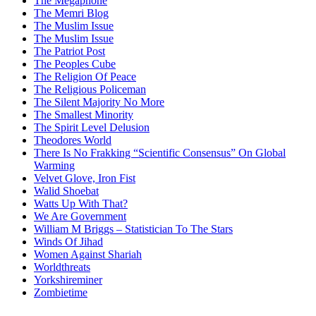
The Megaphone
The Memri Blog
The Muslim Issue
The Muslim Issue
The Patriot Post
The Peoples Cube
The Religion Of Peace
The Religious Policeman
The Silent Majority No More
The Smallest Minority
The Spirit Level Delusion
Theodores World
There Is No Frakking “Scientific Consensus” On Global
Warming
Velvet Glove, Iron Fist
Walid Shoebat
Watts Up With That?
We Are Government
William M Briggs – Statistician To The Stars
Winds Of Jihad
Women Against Shariah
Worldthreats
Yorkshireminer
Zombietime