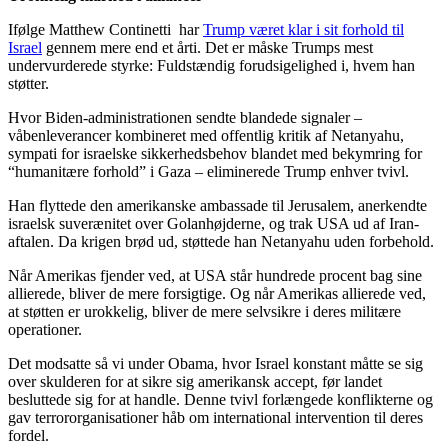
Ifølge Matthew Continetti har
Trump været klar i sit forhold til
Israel
gennem mere end et årti. Det er måske Trumps mest
undervurderede styrke: Fuldstændig forudsigelighed i, hvem han
støtter.
Hvor Biden-administrationen sendte blandede signaler –
våbenleverancer kombineret med offentlig kritik af Netanyahu,
sympati for israelske sikkerhedsbehov blandet med bekymring for
“humanitære forhold” i Gaza – eliminerede Trump enhver tvivl.
Han flyttede den amerikanske ambassade til Jerusalem, anerkendte
israelsk suverænitet over Golanhøjderne, og trak USA ud af Iran-
aftalen. Da krigen brød ud, støttede han Netanyahu uden forbehold.
Når Amerikas fjender ved, at USA står hundrede procent bag sine
allierede, bliver de mere forsigtige. Og når Amerikas allierede ved,
at støtten er urokkelig, bliver de mere selvsikre i deres militære
operationer.
Det modsatte så vi under Obama, hvor Israel konstant måtte se sig
over skulderen for at sikre sig amerikansk accept, før landet
besluttede sig for at handle. Denne tvivl forlængede konflikterne og
gav terrororganisationer håb om international intervention til deres
fordel.