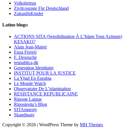
Volksbetrug
Zivilcourage Für Deutschland
ZukunftsKinder
Latino blogs:
ACTIONS SITA (Sensibilisation À L’Islam Tous Azimuts)
KESAKO?
Alain Jean-Mairet
Enza Ferreri
F. Desouche
respublica,dk
Generation Identitaire
INSTITUT POUR LA JUSTICE
La Yijad En Eurabia
Le Monde Watch
Observatoire De L’islamisation
RESISTANCE REPUBLICAINE
Riposte Laique
Ripostesita’s Blog
SITAmnesty
Skandinaiv
Copyright © 2026 | WordPress Theme by
MH Themes