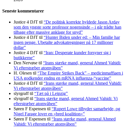
Seneste kommentarer
Justice 4 DJT
til
“De politisk korrekte hyldede Jason Arday
som den yngste sorte professor nogensinde – i går trådte han
tilbage efter massive anklage for snyd”
Justice 4 DJT
til
“Hunter Biden under ed: – Min familie har
ingen penge. Ubetalte advokat­regninger på 17 millioner
dollar”
Justice 4 DJT
til
“Iran: Desperate kunder forsyner sig i
butikkerne”
Den Nervøse
til
“Irans stærke mand, general Ahmed Vahidi:
Vi efterstræber atomvåben”
H. Olesen
til
“The Empire Strikes Back” – medicinmaffiaen i
USA godkender endnu en mRNA influenza-“vaccine”
Justice 4 DJT
til
“Irans stærke mand, general Ahmed Vahidi:
Vi efterstræber atomvåben”
slyrgraff
til
“Tæt på i Leipzig”
slyrgraff
til
“Irans stærke mand, general Ahmed Vahidi: Vi
efterstræber atomvåben”
Søren F Espensen
til
“Rupert Lowe tilbyder samarbejde, og
Nigel Farage lover en »bred koalition«”
Søren F Espensen
til
“Irans stærke mand, general Ahmed
Vahidi: Vi efterstræber atomvåben”