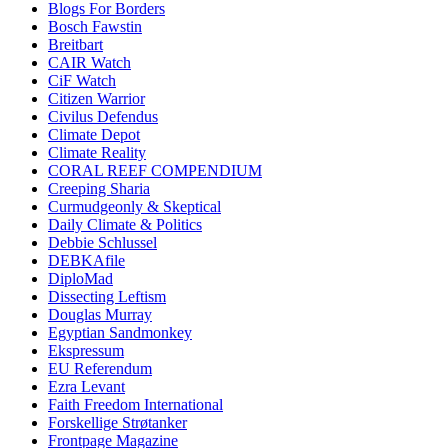
Blogs For Borders
Bosch Fawstin
Breitbart
CAIR Watch
CiF Watch
Citizen Warrior
Civilus Defendus
Climate Depot
Climate Reality
CORAL REEF COMPENDIUM
Creeping Sharia
Curmudgeonly & Skeptical
Daily Climate & Politics
Debbie Schlussel
DEBKAfile
DiploMad
Dissecting Leftism
Douglas Murray
Egyptian Sandmonkey
Ekspressum
EU Referendum
Ezra Levant
Faith Freedom International
Forskellige Strøtanker
Frontpage Magazine