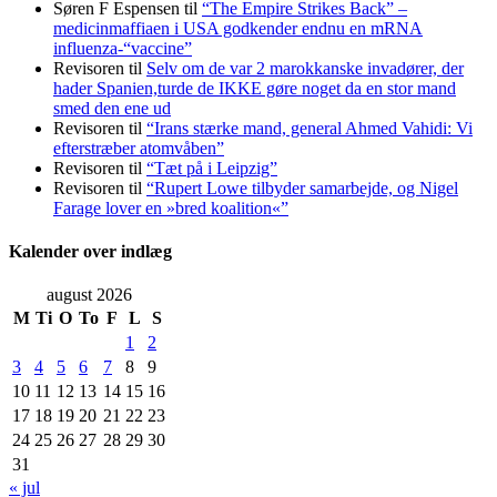
Søren F Espensen
til
“The Empire Strikes Back” –
medicinmaffiaen i USA godkender endnu en mRNA
influenza-“vaccine”
Revisoren
til
Selv om de var 2 marokkanske invadører, der
hader Spanien,turde de IKKE gøre noget da en stor mand
smed den ene ud
Revisoren
til
“Irans stærke mand, general Ahmed Vahidi: Vi
efterstræber atomvåben”
Revisoren
til
“Tæt på i Leipzig”
Revisoren
til
“Rupert Lowe tilbyder samarbejde, og Nigel
Farage lover en »bred koalition«”
Kalender over indlæg
august 2026
M
Ti
O
To
F
L
S
1
2
3
4
5
6
7
8
9
10
11
12
13
14
15
16
17
18
19
20
21
22
23
24
25
26
27
28
29
30
31
« jul