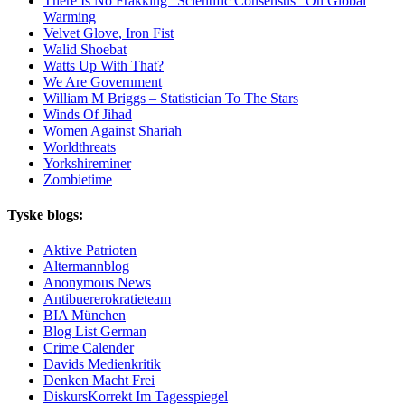
There Is No Frakking “Scientific Consensus” On Global
Warming
Velvet Glove, Iron Fist
Walid Shoebat
Watts Up With That?
We Are Government
William M Briggs – Statistician To The Stars
Winds Of Jihad
Women Against Shariah
Worldthreats
Yorkshireminer
Zombietime
Tyske blogs:
Aktive Patrioten
Altermannblog
Anonymous News
Antibuererokratieteam
BIA München
Blog List German
Crime Calender
Davids Medienkritik
Denken Macht Frei
DiskursKorrekt Im Tagesspiegel