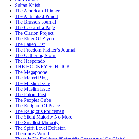
Sultan Knish
The American Thinker
The Anti-Jihad Pundit
The Brussels Journal
The Cassandra Page
The Clarion Project
The Elder Of Ziyon
The Fallen List
The Freedom Fighter’s Journal
The Gathering Storm
The Hesperado
THE HOCKEY SCHTICK
The Megaphone
The Memri Blog
The Muslim Issue
The Muslim Issue
The Patriot Post
The Peoples Cube
The Religion Of Peace
The Religious Policeman
The Silent Majority No More
The Smallest Minority
The Spirit Level Delusion
Theodores World