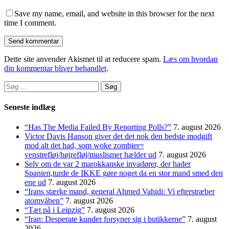
Save my name, email, and website in this browser for the next
time I comment.
Dette site anvender Akismet til at reducere spam.
Læs om hvordan
din kommentar bliver behandlet
.
Søg
efter:
Seneste indlæg
“Has The Media Failed By Reporting Polls?”
7. august 2026
Victor Davis Hanson giver det det nok den bedste modgift
mod alt det had, som woke zombier=
venstrefløj/højrefløj/muslismer hælder ud
7. august 2026
Selv om de var 2 marokkanske invadører, der hader
Spanien,turde de IKKE gøre noget da en stor mand smed den
ene ud
7. august 2026
“Irans stærke mand, general Ahmed Vahidi: Vi efterstræber
atomvåben”
7. august 2026
“Tæt på i Leipzig”
7. august 2026
“Iran: Desperate kunder forsyner sig i butikkerne”
7. august
2026