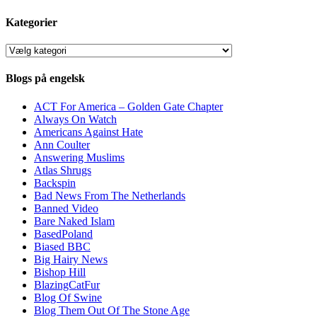
Kategorier
Kategorier
Blogs på engelsk
ACT For America – Golden Gate Chapter
Always On Watch
Americans Against Hate
Ann Coulter
Answering Muslims
Atlas Shrugs
Backspin
Bad News From The Netherlands
Banned Video
Bare Naked Islam
BasedPoland
Biased BBC
Big Hairy News
Bishop Hill
BlazingCatFur
Blog Of Swine
Blog Them Out Of The Stone Age