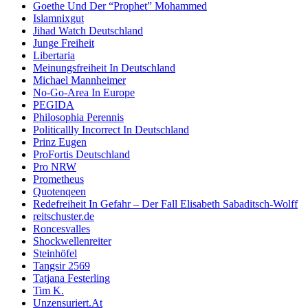
Goethe Und Der “Prophet” Mohammed
Islamnixgut
Jihad Watch Deutschland
Junge Freiheit
Libertaria
Meinungsfreiheit In Deutschland
Michael Mannheimer
No-Go-Area In Europe
PEGIDA
Philosophia Perennis
Politicallly Incorrect In Deutschland
Prinz Eugen
ProFortis Deutschland
Pro NRW
Prometheus
Quotenqeen
Redefreiheit In Gefahr – Der Fall Elisabeth Sabaditsch-Wolff
reitschuster.de
Roncesvalles
Shockwellenreiter
Steinhöfel
Tangsir 2569
Tatjana Festerling
Tim K.
Unzensuriert.At