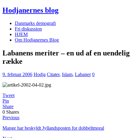
Hodjanernes blog
Danmarks demografi
Fri diskussion
HJEM
Om Hodjanernes Blog
Labanens meriter – en ud af en uendelig
række
9. februar 2006
Hodja
Citater
,
Islam
,
Labaner
0
Tweet
Pin
Share
0
Shares
Previous
Mange har beskyldt Jyllandsposten for dobbeltmoral