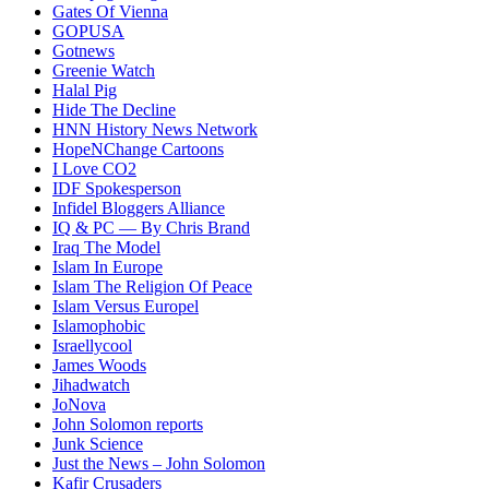
Gates Of Vienna
GOPUSA
Gotnews
Greenie Watch
Halal Pig
Hide The Decline
HNN History News Network
HopeNChange Cartoons
I Love CO2
IDF Spokesperson
Infidel Bloggers Alliance
IQ & PC — By Chris Brand
Iraq The Model
Islam In Europe
Islam The Religion Of Peace
Islam Versus Europe
l
Islamophobic
Israellycool
James Woods
Jihadwatch
JoNova
John Solomon reports
Junk Science
Just the News – John Solomon
Kafir Crusaders