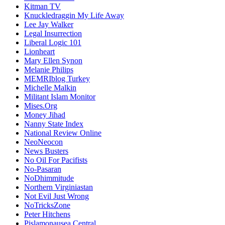
Kitman TV
Knuckledraggin My Life Away
Lee Jay Walker
Legal Insurrection
Liberal Logic 101
Lionheart
Mary Ellen Synon
Melanie Philips
MEMRIblog Turkey
Michelle Malkin
Militant Islam Monitor
Mises.Org
Money Jihad
Nanny State Index
National Review Online
NeoNeocon
News Busters
No Oil For Pacifists
No-Pasaran
NoDhimmitude
Northern Virginiastan
Not Evil Just Wrong
NoTricksZone
Peter Hitchens
Pislamonausea Central