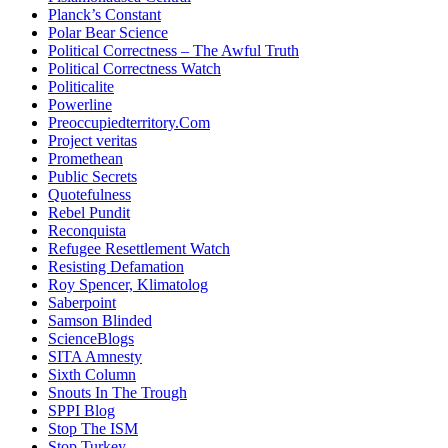
Planck’s Constant
Polar Bear Science
Political Correctness – The Awful Truth
Political Correctness Watch
Politicalite
Powerline
Preoccupiedterritory.Com
Project veritas
Promethean
Public Secrets
Quotefulness
Rebel Pundit
Reconquista
Refugee Resettlement Watch
Resisting Defamation
Roy Spencer, Klimatolog
Saberpoint
Samson Blinded
ScienceBlogs
SITA Amnesty
Sixth Column
Snouts In The Trough
SPPI Blog
Stop The ISM
Stop Turkey