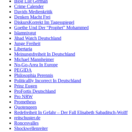
Blog List German
Crime Calender
Davids Medienkritik
Denken Macht Frei
DiskursKorrekt Im Tagesspiegel
Goethe Und Der “Prophet” Mohammed
Islamnixgut
Jihad Watch Deutschland
Junge Freiheit
Libertaria
Meinungsfreiheit In Deutschland
Michael Mannheimer
No-Go-Area In Europe
PEGIDA
Philosophia Perennis
Politicallly Incorrect In Deutschland
Prinz Eugen
ProFortis Deutschland
Pro NRW
Prometheus
Quotenqeen
Redefreiheit In Gefahr – Der Fall Elisabeth Sabaditsch-Wolff
reitschuster.de
Roncesvalles
Shockwellenreiter