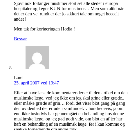
Sjovt nok forlanger muslimer stort set alle steder i europa
hospitaler og læger KUN for muslimer….Men som altid når
det er den vej rundt er der jo sikkert tale om noget heeeelt
andet !
Men tak for korigeringen Hodja !
Besvar
Lami
25. april 2007 ved 19:47
Efter at have læst de kommentarer der er til den artikel om den
muslimske læge, ved jeg ikke om jeg skal grine eller græde..
eller måske græde af grin… fordi det viser blot gang på gang
den uvidenhed der er ude i samfundet… hundredevis, ja om
end ikke tusindvis har gennemgået en behandling hos denne
muslimske læge, og jeg gad godt vide, om blot en af jer har
haft en behandling af en muslimsk læge, før i kan komme og
snakke fornedrende om andre folk..