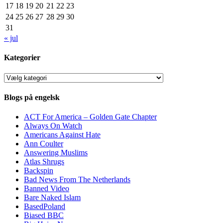
17
18
19
20
21
22
23
24
25
26
27
28
29
30
31
« jul
Kategorier
Kategorier
Blogs på engelsk
ACT For America – Golden Gate Chapter
Always On Watch
Americans Against Hate
Ann Coulter
Answering Muslims
Atlas Shrugs
Backspin
Bad News From The Netherlands
Banned Video
Bare Naked Islam
BasedPoland
Biased BBC