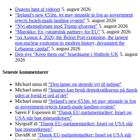
Dagens høst af videoer
5. august 2026
“Ireland’s new €53m. jet may struggle in fog as government
rejects Israeli-made landing system”
5. august 2026
“Nyt attentatforsøg mod Trump afværget”
5. august 2026
“Marokko: En »strategisk partner« for EU”
5. august 2026
“on August 4, 2020, the Beirut Port explosion, the largest
non-nuclear explosion in modern history, devastated the
Lebanese capital”
5. august 2026
Den nye “Keep them out” boardgame i Shithole UK
5. august
2026
Seneste kommentarer
Michael unna
til
“Den lange og stenede vej til indsigt”
Michael unna
til
“Imamer kan bestå demokratikursus på dansk
uden at forstå et ord af det”
Michael unna
til
“Ireland’s new €53m. jet may struggle in fog
as government rejects Israeli-made landing system”
Søren F Espensen
til
“Dansk EU-parlamentariker: Israel og
USA står bag migrantkrisen”
Slyrgraff
til
“Dansk EU-parlamentariker: Israel og USA står
bag migrantkrisen”
DavidK
til
“Dansk EU-parlamentariker: Israel og USA står