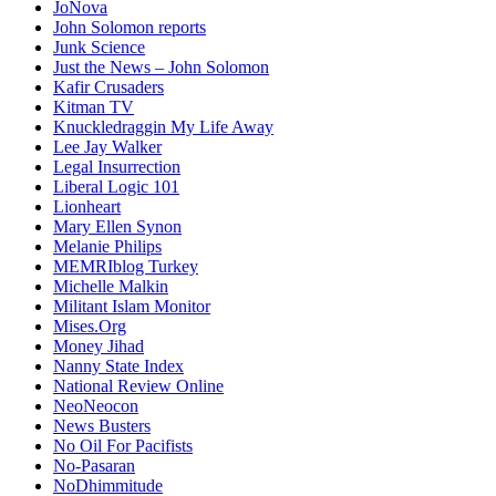
JoNova
John Solomon reports
Junk Science
Just the News – John Solomon
Kafir Crusaders
Kitman TV
Knuckledraggin My Life Away
Lee Jay Walker
Legal Insurrection
Liberal Logic 101
Lionheart
Mary Ellen Synon
Melanie Philips
MEMRIblog Turkey
Michelle Malkin
Militant Islam Monitor
Mises.Org
Money Jihad
Nanny State Index
National Review Online
NeoNeocon
News Busters
No Oil For Pacifists
No-Pasaran
NoDhimmitude