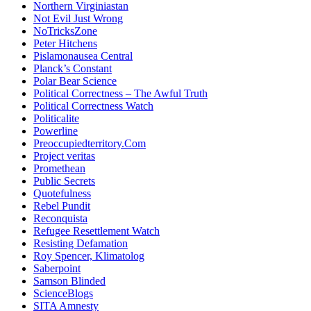
Northern Virginiastan
Not Evil Just Wrong
NoTricksZone
Peter Hitchens
Pislamonausea Central
Planck’s Constant
Polar Bear Science
Political Correctness – The Awful Truth
Political Correctness Watch
Politicalite
Powerline
Preoccupiedterritory.Com
Project veritas
Promethean
Public Secrets
Quotefulness
Rebel Pundit
Reconquista
Refugee Resettlement Watch
Resisting Defamation
Roy Spencer, Klimatolog
Saberpoint
Samson Blinded
ScienceBlogs
SITA Amnesty