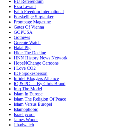
EU Referendum
Ezra Levant
Faith Freedom International
Forskellige Strøtanker
Frontpage Magazine
Gates Of Vienna
GOPUSA
Gotnews
Greenie Watch
Halal Pig
Hide The Decline
HNN History News Network
HopeNChange Cartoons
I Love CO2
IDF Spokesperson
Infidel Bloggers Alliance
IQ & PC — By Chris Brand
Iraq The Model
Islam In Europe
Islam The Religion Of Peace
Islam Versus Europe
l
Islamophobic
Israellycool
James Woods
Jihadwatch