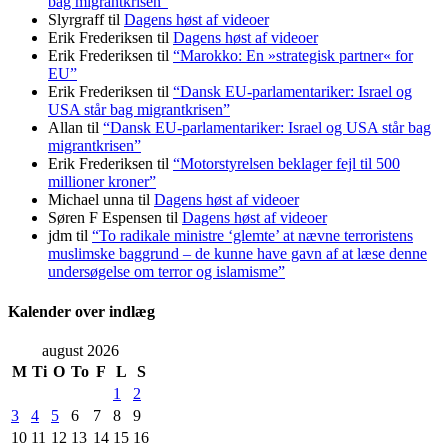
bag migrantkrisen”
Slyrgraff
til
Dagens høst af videoer
Erik Frederiksen
til
Dagens høst af videoer
Erik Frederiksen
til
“Marokko: En »strategisk partner« for
EU”
Erik Frederiksen
til
“Dansk EU-parlamentariker: Israel og
USA står bag migrantkrisen”
Allan
til
“Dansk EU-parlamentariker: Israel og USA står bag
migrantkrisen”
Erik Frederiksen
til
“Motorstyrelsen beklager fejl til 500
millioner kroner”
Michael unna
til
Dagens høst af videoer
Søren F Espensen
til
Dagens høst af videoer
jdm
til
“To radikale ministre ‘glemte’ at nævne terroristens
muslimske baggrund – de kunne have gavn af at læse denne
undersøgelse om terror og islamisme”
Kalender over indlæg
august 2026
M
Ti
O
To
F
L
S
1
2
3
4
5
6
7
8
9
10
11
12
13
14
15
16