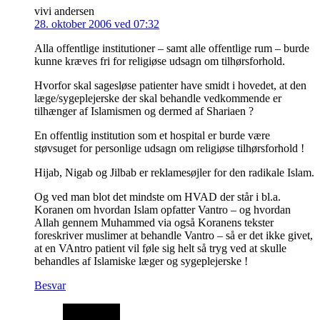
vivi andersen
28. oktober 2006 ved 07:32
Alla offentlige institutioner – samt alle offentlige rum – burde
kunne kræves fri for religiøse udsagn om tilhørsforhold.
Hvorfor skal sagesløse patienter have smidt i hovedet, at den
læge/sygeplejerske der skal behandle vedkommende er
tilhænger af Islamismen og dermed af Shariaen ?
En offentlig institution som et hospital er burde være
støvsuget for personlige udsagn om religiøse tilhørsforhold !
Hijab, Nigab og Jilbab er reklamesøjler for den radikale Islam.
Og ved man blot det mindste om HVAD der står i bl.a.
Koranen om hvordan Islam opfatter Vantro – og hvordan
Allah gennem Muhammed via også Koranens tekster
foreskriver muslimer at behandle Vantro – så er det ikke givet,
at en VAntro patient vil føle sig helt så tryg ved at skulle
behandles af Islamiske læger og sygeplejerske !
Besvar