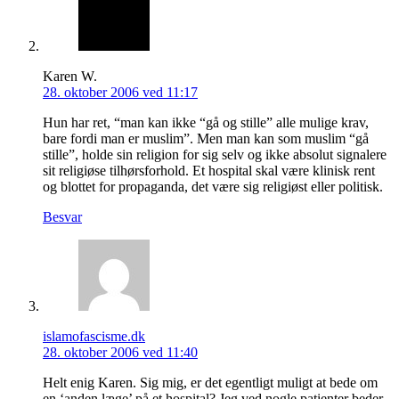
Karen W.
28. oktober 2006 ved 11:17
Hun har ret, “man kan ikke “gå og stille” alle mulige krav,
bare fordi man er muslim”. Men man kan som muslim “gå
stille”, holde sin religion for sig selv og ikke absolut signalere
sit religiøse tilhørsforhold. Et hospital skal være klinisk rent
og blottet for propaganda, det være sig religiøst eller politisk.
Besvar
islamofascisme.dk
28. oktober 2006 ved 11:40
Helt enig Karen. Sig mig, er det egentligt muligt at bede om
en ‘anden læge’ på et hospital? Jeg ved nogle patienter beder