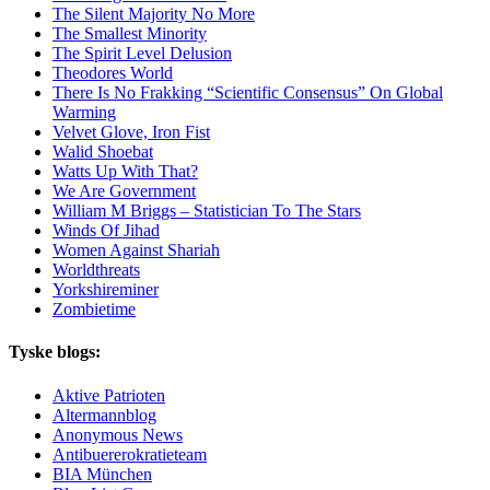
The Silent Majority No More
The Smallest Minority
The Spirit Level Delusion
Theodores World
There Is No Frakking “Scientific Consensus” On Global
Warming
Velvet Glove, Iron Fist
Walid Shoebat
Watts Up With That?
We Are Government
William M Briggs – Statistician To The Stars
Winds Of Jihad
Women Against Shariah
Worldthreats
Yorkshireminer
Zombietime
Tyske blogs:
Aktive Patrioten
Altermannblog
Anonymous News
Antibuererokratieteam
BIA München