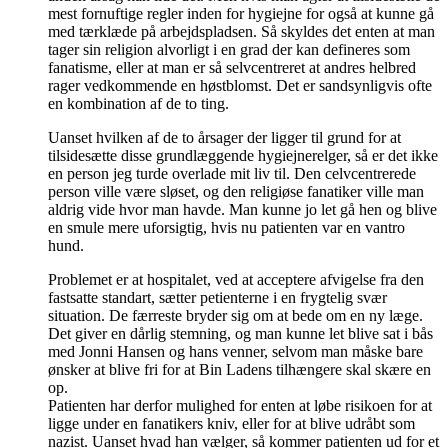
mest fornuftige regler inden for hygiejne for også at kunne gå
med tærklæde på arbejdspladsen. Så skyldes det enten at man
tager sin religion alvorligt i en grad der kan defineres som
fanatisme, eller at man er så selvcentreret at andres helbred
rager vedkommende en høstblomst. Det er sandsynligvis ofte
en kombination af de to ting.
Uanset hvilken af de to årsager der ligger til grund for at
tilsidesætte disse grundlæggende hygiejnerelger, så er det ikke
en person jeg turde overlade mit liv til. Den celvcentrerede
person ville være sløset, og den religiøse fanatiker ville man
aldrig vide hvor man havde. Man kunne jo let gå hen og blive
en smule mere uforsigtig, hvis nu patienten var en vantro
hund.
Problemet er at hospitalet, ved at acceptere afvigelse fra den
fastsatte standart, sætter petienterne i en frygtelig svær
situation. De færreste bryder sig om at bede om en ny læge.
Det giver en dårlig stemning, og man kunne let blive sat i bås
med Jonni Hansen og hans venner, selvom man måske bare
ønsker at blive fri for at Bin Ladens tilhængere skal skære en
op.
Patienten har derfor mulighed for enten at løbe risikoen for at
ligge under en fanatikers kniv, eller for at blive udråbt som
nazist. Uanset hvad han vælger, så kommer patienten ud for et