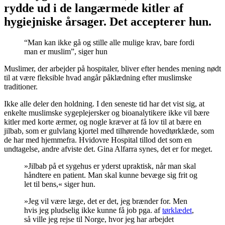
rydde ud i de langærmede kitler af
hygiejniske årsager. Det accepterer hun.
“Man kan ikke gå og stille alle mulige krav, bare fordi
man er muslim”, siger hun
Muslimer, der arbejder på hospitaler, bliver efter hendes mening nødt
til at være fleksible hvad angår påklædning efter muslimske
traditioner.
Ikke alle deler den holdning. I den seneste tid har det vist sig, at
enkelte muslimske sygeplejersker og bioanalytikere ikke vil bære
kitler med korte ærmer, og nogle kræver at få lov til at bære en
jilbab, som er gulvlang kjortel med tilhørende hovedtørklæde, som
de har med hjemmefra. Hvidovre Hospital tillod det som en
undtagelse, andre afviste det. Gina Alfarra synes, det er for meget.
»Jilbab på et sygehus er yderst upraktisk, når man skal
håndtere en patient. Man skal kunne bevæge sig frit og
let til bens,« siger hun.
»Jeg vil være læge, det er det, jeg brænder for. Men
hvis jeg pludselig ikke kunne få job pga. af
tørklædet
,
så ville jeg rejse til Norge, hvor jeg har arbejdet