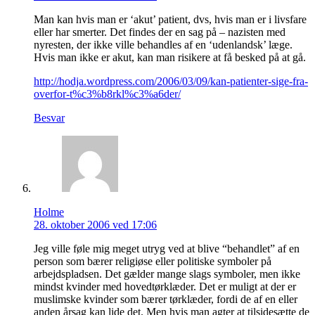
Man kan hvis man er ‘akut’ patient, dvs, hvis man er i livsfare
eller har smerter. Det findes der en sag på – nazisten med
nyresten, der ikke ville behandles af en ‘udenlandsk’ læge.
Hvis man ikke er akut, kan man risikere at få besked på at gå.
http://hodja.wordpress.com/2006/03/09/kan-patienter-sige-fra-
overfor-t%c3%b8rkl%c3%a6der/
Besvar
Holme
28. oktober 2006 ved 17:06
Jeg ville føle mig meget utryg ved at blive “behandlet” af en
person som bærer religiøse eller politiske symboler på
arbejdspladsen. Det gælder mange slags symboler, men ikke
mindst kvinder med hovedtørklæder. Det er muligt at der er
muslimske kvinder som bærer tørklæder, fordi de af en eller
anden årsag kan lide det. Men hvis man agter at tilsidesætte de