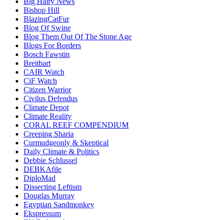
Big Hairy News
Bishop Hill
BlazingCatFur
Blog Of Swine
Blog Them Out Of The Stone Age
Blogs For Borders
Bosch Fawstin
Breitbart
CAIR Watch
CiF Watch
Citizen Warrior
Civilus Defendus
Climate Depot
Climate Reality
CORAL REEF COMPENDIUM
Creeping Sharia
Curmudgeonly & Skeptical
Daily Climate & Politics
Debbie Schlussel
DEBKAfile
DiploMad
Dissecting Leftism
Douglas Murray
Egyptian Sandmonkey
Ekspressum