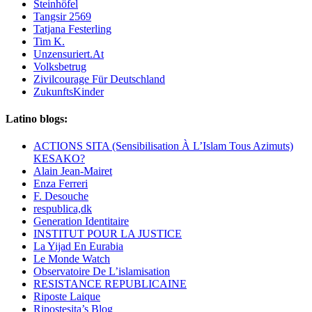
Steinhöfel
Tangsir 2569
Tatjana Festerling
Tim K.
Unzensuriert.At
Volksbetrug
Zivilcourage Für Deutschland
ZukunftsKinder
Latino blogs:
ACTIONS SITA (Sensibilisation À L’Islam Tous Azimuts)
KESAKO?
Alain Jean-Mairet
Enza Ferreri
F. Desouche
respublica,dk
Generation Identitaire
INSTITUT POUR LA JUSTICE
La Yijad En Eurabia
Le Monde Watch
Observatoire De L’islamisation
RESISTANCE REPUBLICAINE
Riposte Laique
Ripostesita’s Blog