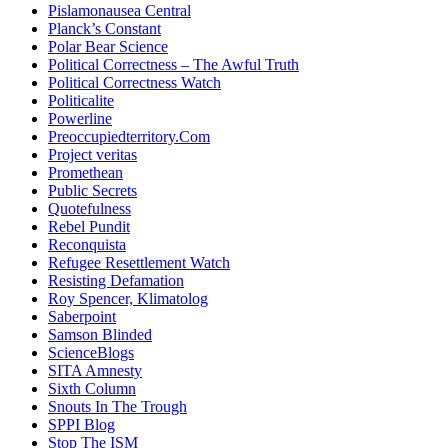
Pislamonausea Central
Planck’s Constant
Polar Bear Science
Political Correctness – The Awful Truth
Political Correctness Watch
Politicalite
Powerline
Preoccupiedterritory.Com
Project veritas
Promethean
Public Secrets
Quotefulness
Rebel Pundit
Reconquista
Refugee Resettlement Watch
Resisting Defamation
Roy Spencer, Klimatolog
Saberpoint
Samson Blinded
ScienceBlogs
SITA Amnesty
Sixth Column
Snouts In The Trough
SPPI Blog
Stop The ISM