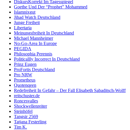
DiskursKorrekt Im Tagesspiegel
Goethe Und Der “Prophet” Mohammed
Islamnixgut
Jihad Watch Deutschland
Junge Freiheit
Libertaria
Meinungsfreiheit In Deutschland
Michael Mannheimer
No-Go-Area In Europe
PEGIDA
Philosophia Perennis
Politicallly Incorrect In Deutschland
Prinz Eugen
ProFortis Deutschland
Pro NRW
Prometheus
Quotenqeen
Redefreiheit In Gefahr – Der Fall Elisabeth Sabaditsch-Wolff
reitschuster.de
Roncesvalles
Shockwellenreiter
Steinhöfel
Tangsir 2569
Tatjana Festerling
Tim K.