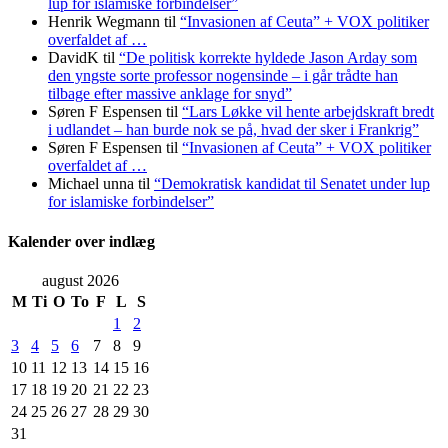
lup for islamiske forbindelser”
Henrik Wegmann
til
“Invasionen af Ceuta” + VOX politiker
overfaldet af …
DavidK
til
“De politisk korrekte hyldede Jason Arday som
den yngste sorte professor nogensinde – i går trådte han
tilbage efter massive anklage for snyd”
Søren F Espensen
til
“Lars Løkke vil hente arbejdskraft bredt
i udlandet – han burde nok se på, hvad der sker i Frankrig”
Søren F Espensen
til
“Invasionen af Ceuta” + VOX politiker
overfaldet af …
Michael unna
til
“Demokratisk kandidat til Senatet under lup
for islamiske forbindelser”
Kalender over indlæg
august 2026
M
Ti
O
To
F
L
S
1
2
3
4
5
6
7
8
9
10
11
12
13
14
15
16
17
18
19
20
21
22
23
24
25
26
27
28
29
30
31