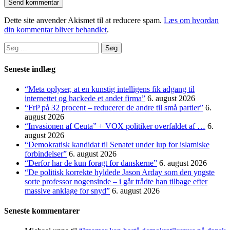
Dette site anvender Akismet til at reducere spam.
Læs om hvordan
din kommentar bliver behandlet
.
Søg
efter:
Seneste indlæg
“Meta oplyser, at en kunstig intelligens fik adgang til
internettet og hackede et andet firma”
6. august 2026
“FrP på 32 procent – reducerer de andre til små partier”
6.
august 2026
“Invasionen af Ceuta” + VOX politiker overfaldet af …
6.
august 2026
“Demokratisk kandidat til Senatet under lup for islamiske
forbindelser”
6. august 2026
“Derfor har de kun foragt for danskerne”
6. august 2026
“De politisk korrekte hyldede Jason Arday som den yngste
sorte professor nogensinde – i går trådte han tilbage efter
massive anklage for snyd”
6. august 2026
Seneste kommentarer