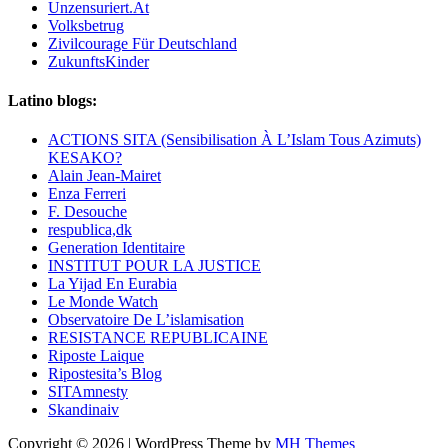
Unzensuriert.At
Volksbetrug
Zivilcourage Für Deutschland
ZukunftsKinder
Latino blogs:
ACTIONS SITA (Sensibilisation À L’Islam Tous Azimuts)
KESAKO?
Alain Jean-Mairet
Enza Ferreri
F. Desouche
respublica,dk
Generation Identitaire
INSTITUT POUR LA JUSTICE
La Yijad En Eurabia
Le Monde Watch
Observatoire De L’islamisation
RESISTANCE REPUBLICAINE
Riposte Laique
Ripostesita’s Blog
SITAmnesty
Skandinaiv
Copyright © 2026 | WordPress Theme by
MH Themes