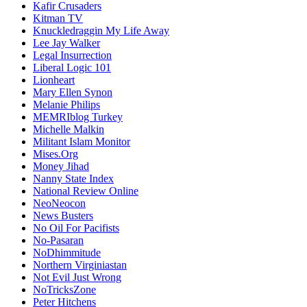
Kafir Crusaders
Kitman TV
Knuckledraggin My Life Away
Lee Jay Walker
Legal Insurrection
Liberal Logic 101
Lionheart
Mary Ellen Synon
Melanie Philips
MEMRIblog Turkey
Michelle Malkin
Militant Islam Monitor
Mises.Org
Money Jihad
Nanny State Index
National Review Online
NeoNeocon
News Busters
No Oil For Pacifists
No-Pasaran
NoDhimmitude
Northern Virginiastan
Not Evil Just Wrong
NoTricksZone
Peter Hitchens