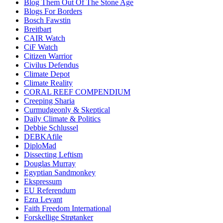
Blog Them Out Of The Stone Age
Blogs For Borders
Bosch Fawstin
Breitbart
CAIR Watch
CiF Watch
Citizen Warrior
Civilus Defendus
Climate Depot
Climate Reality
CORAL REEF COMPENDIUM
Creeping Sharia
Curmudgeonly & Skeptical
Daily Climate & Politics
Debbie Schlussel
DEBKAfile
DiploMad
Dissecting Leftism
Douglas Murray
Egyptian Sandmonkey
Ekspressum
EU Referendum
Ezra Levant
Faith Freedom International
Forskellige Strøtanker