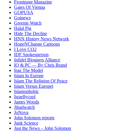
Frontpage Magazine
Gates Of Vienna
GOPUSA
Gotnews
Greenie Watch
Halal Pig
Hide The Decline
HNN History News Network
HopeNChange Cartoons
I Love CO2
IDF Spokesperson
Infidel Bloggers Alliance
IQ & PC — By Chris Brand
Iraq The Model
Islam In Europe
Islam The Religion Of Peace
Islam Versus Europe
l
Islamophobic
Israellycool
James Woods
Jihadwatch
JoNova
John Solomon reports
Junk Science
Just the News – John Solomon