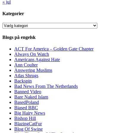
« jul
Kategorier
Kategorier
Blogs på engelsk
ACT For America – Golden Gate Chapter
Always On Watch
Americans Against Hate
Ann Coulter
Answering Muslims
Atlas Shrugs
Backspin
Bad News From The Netherlands
Banned Video
Bare Naked Islam
BasedPoland
Biased BBC
Big Hairy News
Bishop Hill
BlazingCatFur
Blog Of Swine