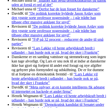
Michael unna
til
“Imamer kan bestå demokratikursus på dansk
uden at forstå et ord af det”
Michael unna
til
“Derfor har de kun foragt for danskerne”
DavidK
til
“De politisk korrekte hyldede Jason Arday som
den yngste sorte professor nogensinde – i går trådte han
tilbage efter massive anklage for snyd”
Revisoren
til
“De politisk korrekte hyldede Jason Arday som
den yngste sorte professor nogensinde – i går trådte han
tilbage efter massive anklage for snyd”
Revisoren
til
“FrP på 32 procent – reducerer de andre til små
partier”
Revisoren
til
“Lars Løkke vil hente arbejdskraft bredt i
udlandet – han burde nok se på, hvad der sker i Frankrig”
Danskerne er en samling vatnisser og stemmekvæg som ingen
kan tage alvorligt. Og Lars er snu nok til at indse at danskerne
ikke har gjort sig fortjent til andet end foragt og nye afgifter
og gebyrer plus formynderi og udskiftning. De er for dumme
til at fortjene en demokratisk fremtid -
til
“Lars Løkke vil
hente arbejdskraft bredt i udlandet – han burde nok se på,
hvad der sker i Frankrig”
DavidK
til
“Meta oplyser, at en kunstig intelligens fik adgang
til internettet og hackede et andet firma”
Henrik Wegmann
til
“Lars Løkke vil hente arbejdskraft bredt i
udlandet – han burde nok se på, hvad der sker i Frankrig”
Henrik Wegmann
til
“Demokratisk kandidat til Senatet under