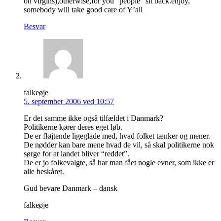
on virgins),otherwise,for you “people” sit back.enjoy,
somebody will take good care of Y’all
Besvar
falkeøje
5. september 2006 ved 10:57
Er det samme ikke også tilfældet i Danmark?
Politikerne kører deres eget løb.
De er fløjtende ligeglade med, hvad folket tænker og mener.
De nødder kan bare mene hvad de vil, så skal politikerne nok
sørge for at landet bliver “reddet”.
De er jo folkevalgte, så har man fået nogle evner, som ikke er
alle beskåret.
Gud bevare Danmark – dansk
falkeøje