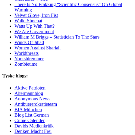
There Is No Frakking “Scientific Consensus” On Global
Warming
Velvet Glove, Iron Fist
Walid Shoebat
Watts Up With That?
We Are Government
William M Briggs – Statistician To The Stars
Winds Of Jihad
Women Against Shariah
Worldthreats
Yorkshireminer
Zombietime
Tyske blogs:
Aktive Patrioten
Altermannblog
Anonymous News
Antibuererokratieteam
BIA München
Blog List German
Crime Calender
Davids Medienkritik
Denken Macht Frei