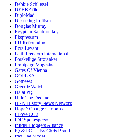
Debbie Schlussel
DEBKAfile
DiploMad
Dissecting Leftism
Douglas Murray
Egyptian Sandmonkey
Ekspressum
EU Referendum
Ezra Levant
Faith Freedom International
Forskellige Strøtanker
Frontpage Magazine
Gates Of Vienna
GOPUSA
Gotnews
Greenie Watch
Halal Pig
Hide The Decline
HNN History News Network
HopeNChange Cartoons
I Love CO2
IDF Spokesperson
Infidel Bloggers Alliance
IQ & PC — By Chris Brand
Iraq The Model