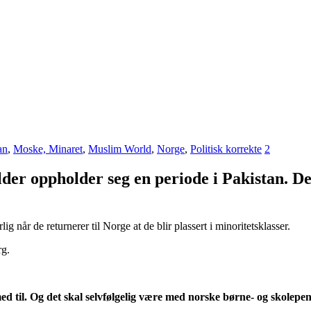
an
,
Moske, Minaret
,
Muslim World
,
Norge
,
Politisk korrekte
2
der oppholder seg en periode i Pakistan. D
g når de returnerer til Norge at de blir plassert i minoritetsklasser.
rg.
ed til. Og det skal selvfølgelig være med norske børne- og skolepen