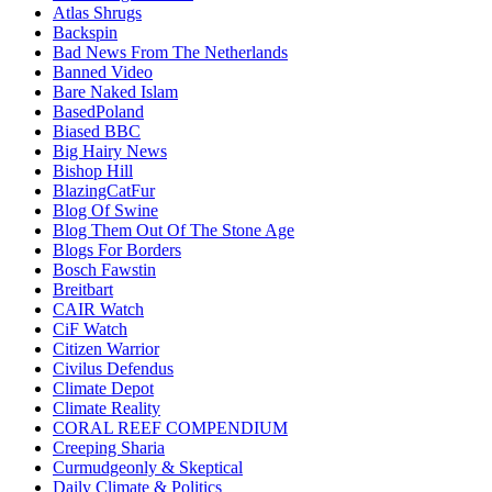
Atlas Shrugs
Backspin
Bad News From The Netherlands
Banned Video
Bare Naked Islam
BasedPoland
Biased BBC
Big Hairy News
Bishop Hill
BlazingCatFur
Blog Of Swine
Blog Them Out Of The Stone Age
Blogs For Borders
Bosch Fawstin
Breitbart
CAIR Watch
CiF Watch
Citizen Warrior
Civilus Defendus
Climate Depot
Climate Reality
CORAL REEF COMPENDIUM
Creeping Sharia
Curmudgeonly & Skeptical
Daily Climate & Politics