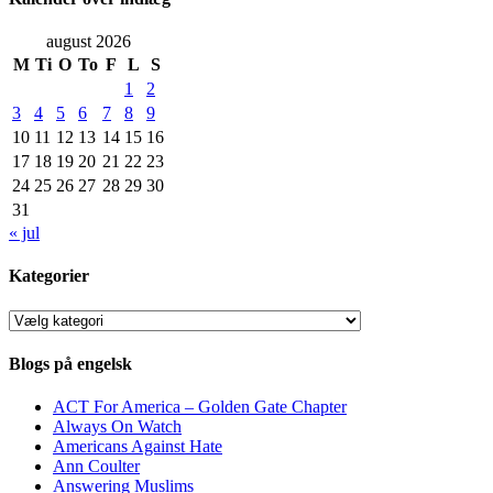
august 2026
M
Ti
O
To
F
L
S
1
2
3
4
5
6
7
8
9
10
11
12
13
14
15
16
17
18
19
20
21
22
23
24
25
26
27
28
29
30
31
« jul
Kategorier
Kategorier
Blogs på engelsk
ACT For America – Golden Gate Chapter
Always On Watch
Americans Against Hate
Ann Coulter
Answering Muslims