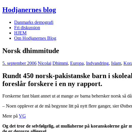
Hodjanernes blog
Danmarks demografi
Fri diskussion
HJEM
Om Hodjanernes Blog
Norsk dhimmitude
5. september 2006
Nicolai
Dhimmi
,
Europa
,
Indvandring
,
Islam
,
Kor
Rundt 450 norsk-pakistanske barn i skoleal
foreslår forskere i en ny rapport.
Forskerne fant blant annet ut at mange av barna behersker norsk så dårli
– Noen opplever at de må begynne litt på nytt flere ganger, sier Østbe
Mere på
VG
Og det tror de selvfølgelig, at mullaherne på koranskolerne går m
de er derovre alligevel.