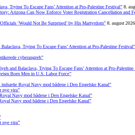
, Trying To Escape Fans’ Attention at Pro-Palestine Festival”
8. au
ictory: Arizona Can Now Enforce Voter Registration Cancellation and 
Officials ‘Would Not Be Surprised’ by His Martyrdom”
8. august 2026
aclava, Trying To Escape Fans’ Attention at Pro-Palestine Festival
istikerede cyberangreb”
 and Balaclava, Trying To Escape Fans’ Attention at Pro-Palestine 
reign Born Men in U.S. Labor Force”
at indsætte Royal Navy mod bådene i Den Engelske Kanal”
r nye vira”
e Royal Navy mod bådene i Den Engelske Kanal”
e Royal Navy mod bådene i Den Engelske Kanal”
”
r nye vira”