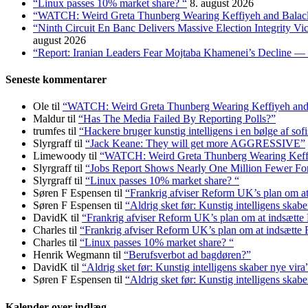
“Linux passes 10% market share? “
8. august 2026
“WATCH: Weird Greta Thunberg Wearing Keffiyeh and Balaclava
“Ninth Circuit En Banc Delivers Massive Election Integrity V
august 2026
“Report: Iranian Leaders Fear Mojtaba Khamenei’s Decline — 
Seneste kommentarer
Ole
til
“WATCH: Weird Greta Thunberg Wearing Keffiyeh and Bal
Maldur
til
“Has The Media Failed By Reporting Polls?”
trumfes
til
“Hackere bruger kunstig intelligens i en bølge af sof
Slyrgraff
til
“Jack Keane: They will get more AGGRESSIVE”
Limewoody
til
“WATCH: Weird Greta Thunberg Wearing Keffiyeh
Slyrgraff
til
“Jobs Report Shows Nearly One Million Fewer Fo
Slyrgraff
til
“Linux passes 10% market share? “
Søren F Espensen
til
“Frankrig afviser Reform UK’s plan om 
Søren F Espensen
til
“Aldrig sket før: Kunstig intelligens skabe
DavidK
til
“Frankrig afviser Reform UK’s plan om at indsætt
Charles
til
“Frankrig afviser Reform UK’s plan om at indsætt
Charles
til
“Linux passes 10% market share? “
Henrik Wegmann
til
“Berufsverbot ad bagdøren?”
DavidK
til
“Aldrig sket før: Kunstig intelligens skaber nye vira
Søren F Espensen
til
“Aldrig sket før: Kunstig intelligens skabe
Kalender over indlæg