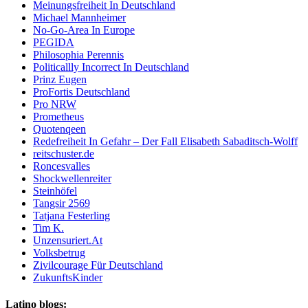
Meinungsfreiheit In Deutschland
Michael Mannheimer
No-Go-Area In Europe
PEGIDA
Philosophia Perennis
Politicallly Incorrect In Deutschland
Prinz Eugen
ProFortis Deutschland
Pro NRW
Prometheus
Quotenqeen
Redefreiheit In Gefahr – Der Fall Elisabeth Sabaditsch-Wolff
reitschuster.de
Roncesvalles
Shockwellenreiter
Steinhöfel
Tangsir 2569
Tatjana Festerling
Tim K.
Unzensuriert.At
Volksbetrug
Zivilcourage Für Deutschland
ZukunftsKinder
Latino blogs: