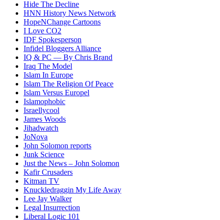
Hide The Decline
HNN History News Network
HopeNChange Cartoons
I Love CO2
IDF Spokesperson
Infidel Bloggers Alliance
IQ & PC — By Chris Brand
Iraq The Model
Islam In Europe
Islam The Religion Of Peace
Islam Versus Europe
l
Islamophobic
Israellycool
James Woods
Jihadwatch
JoNova
John Solomon reports
Junk Science
Just the News – John Solomon
Kafir Crusaders
Kitman TV
Knuckledraggin My Life Away
Lee Jay Walker
Legal Insurrection
Liberal Logic 101