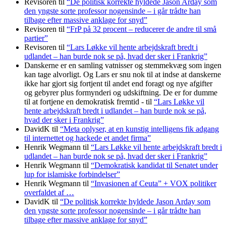
Revisoren
til
“De politisk korrekte hyldede Jason Arday som
den yngste sorte professor nogensinde – i går trådte han
tilbage efter massive anklage for snyd”
Revisoren
til
“FrP på 32 procent – reducerer de andre til små
partier”
Revisoren
til
“Lars Løkke vil hente arbejdskraft bredt i
udlandet – han burde nok se på, hvad der sker i Frankrig”
Danskerne er en samling vatnisser og stemmekvæg som ingen
kan tage alvorligt. Og Lars er snu nok til at indse at danskerne
ikke har gjort sig fortjent til andet end foragt og nye afgifter
og gebyrer plus formynderi og udskiftning. De er for dumme
til at fortjene en demokratisk fremtid -
til
“Lars Løkke vil
hente arbejdskraft bredt i udlandet – han burde nok se på,
hvad der sker i Frankrig”
DavidK
til
“Meta oplyser, at en kunstig intelligens fik adgang
til internettet og hackede et andet firma”
Henrik Wegmann
til
“Lars Løkke vil hente arbejdskraft bredt i
udlandet – han burde nok se på, hvad der sker i Frankrig”
Henrik Wegmann
til
“Demokratisk kandidat til Senatet under
lup for islamiske forbindelser”
Henrik Wegmann
til
“Invasionen af Ceuta” + VOX politiker
overfaldet af …
DavidK
til
“De politisk korrekte hyldede Jason Arday som
den yngste sorte professor nogensinde – i går trådte han
tilbage efter massive anklage for snyd”