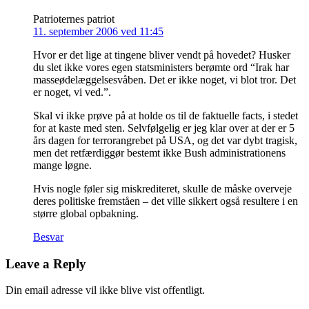
Patrioternes patriot
11. september 2006 ved 11:45
Hvor er det lige at tingene bliver vendt på hovedet? Husker
du slet ikke vores egen statsministers berømte ord “Irak har
masseødelæggelsesvåben. Det er ikke noget, vi blot tror. Det
er noget, vi ved.”.
Skal vi ikke prøve på at holde os til de faktuelle facts, i stedet
for at kaste med sten. Selvfølgelig er jeg klar over at der er 5
års dagen for terrorangrebet på USA, og det var dybt tragisk,
men det retfærdiggør bestemt ikke Bush administrationens
mange løgne.
Hvis nogle føler sig miskrediteret, skulle de måske overveje
deres politiske fremståen – det ville sikkert også resultere i en
større global opbakning.
Besvar
Leave a Reply
Din email adresse vil ikke blive vist offentligt.