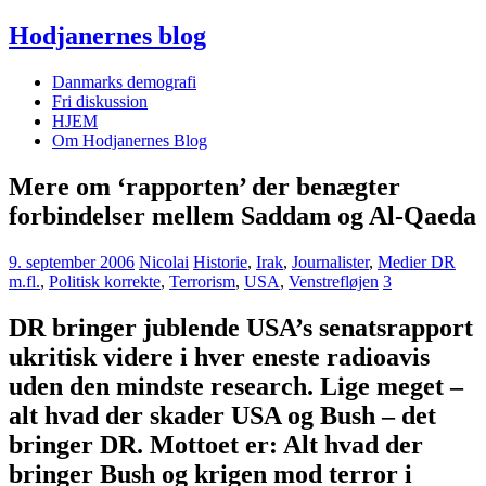
Hodjanernes blog
Danmarks demografi
Fri diskussion
HJEM
Om Hodjanernes Blog
Mere om ‘rapporten’ der benægter
forbindelser mellem Saddam og Al-Qaeda
9. september 2006
Nicolai
Historie
,
Irak
,
Journalister
,
Medier DR
m.fl.
,
Politisk korrekte
,
Terrorism
,
USA
,
Venstrefløjen
3
DR bringer jublende USA’s senatsrapport
ukritisk videre i hver eneste radioavis
uden den mindste research. Lige meget –
alt hvad der skader USA og Bush – det
bringer DR. Mottoet er: Alt hvad der
bringer Bush og krigen mod terror i