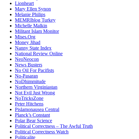
Lionheart
Mary Ellen Synon
Melanie Philips
MEMRIblog Turkey
Michelle Malkin
Militant Islam Monitor
Mises.Org
Money Jihad
Nanny State Index
National Review Online
NeoNeocon
News Busters
No Oil For Pacifists
No-Pasaran
NoDhimmitude
Northern Virginiastan
Not Evil Just Wrong
NoTricksZone
Peter Hitchens
Pislamonausea Central
Planck’s Constant
Polar Bear Science
Political Correctness – The Awful Truth
Political Correctness Watch
Politicalite