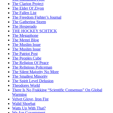
The Clarion Project
The Elder Of Ziyon
The Fallen List
The Freedom Fighter’s Journal
The Gathering Storm
The Hesperado
THE HOCKEY SCHTICK
The Megaphone
The Memri Blog
The Muslim Issue
The Muslim Issue
The Patriot Post
The Peoples Cube
The Religion Of Peace
The Religious Policeman
The Silent Majority No More
The Smallest Minority
The Spirit Level Delusion
Theodores World
There Is No Frakking “Scientific Consensus” On Global
Warming
Velvet Glove, Iron Fist
Walid Shoebat
Watts Up With That?
We Are Government