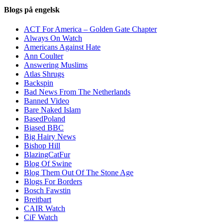
Blogs på engelsk
ACT For America – Golden Gate Chapter
Always On Watch
Americans Against Hate
Ann Coulter
Answering Muslims
Atlas Shrugs
Backspin
Bad News From The Netherlands
Banned Video
Bare Naked Islam
BasedPoland
Biased BBC
Big Hairy News
Bishop Hill
BlazingCatFur
Blog Of Swine
Blog Them Out Of The Stone Age
Blogs For Borders
Bosch Fawstin
Breitbart
CAIR Watch
CiF Watch