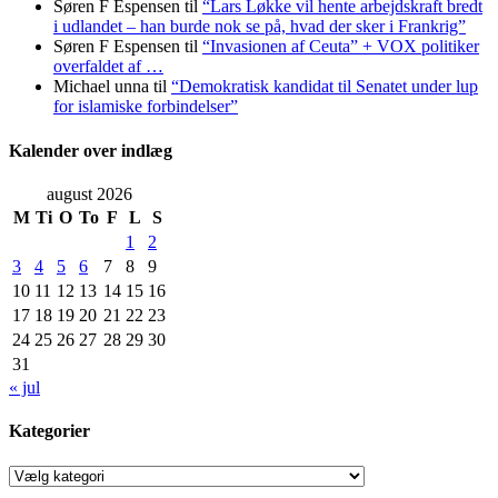
Søren F Espensen
til
“Lars Løkke vil hente arbejdskraft bredt
i udlandet – han burde nok se på, hvad der sker i Frankrig”
Søren F Espensen
til
“Invasionen af Ceuta” + VOX politiker
overfaldet af …
Michael unna
til
“Demokratisk kandidat til Senatet under lup
for islamiske forbindelser”
Kalender over indlæg
august 2026
M
Ti
O
To
F
L
S
1
2
3
4
5
6
7
8
9
10
11
12
13
14
15
16
17
18
19
20
21
22
23
24
25
26
27
28
29
30
31
« jul
Kategorier
Kategorier