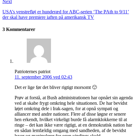
Next
USA’s venstrefløj er hunderæd for ABC-serien ‘The PAth to 9/11’
der skal have premiere iaften på amerikansk TV
3 Kommentarer
Patrioternes patriot
11. september 2006 ved 02:43
Det er lige før det bliver rigtigt morsomt 🙂
Prøv at forstå, at Bush administrationen har opnået sin agenda
ved at skabe frygt omkring hele situationen. De har bevidst
løjet omkring dele i Irak-sagen, for at opnå sympati og
alliancer med andre nationer. Flere af disse løgne er senere
hen erkendt, hvilket virkeligt burde få alarmklokkerne til at
ringe – det kan ikke være rigtigt, at en demokratisk nation har
en sådan lemfældig omgang med sandheden, af de bevidst
lyver og manipulerer for egen vindings skyld.