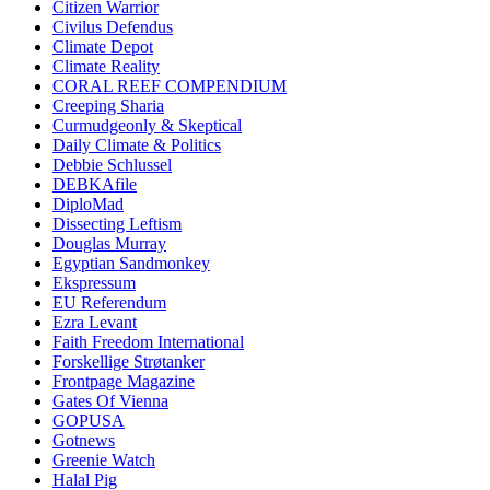
Citizen Warrior
Civilus Defendus
Climate Depot
Climate Reality
CORAL REEF COMPENDIUM
Creeping Sharia
Curmudgeonly & Skeptical
Daily Climate & Politics
Debbie Schlussel
DEBKAfile
DiploMad
Dissecting Leftism
Douglas Murray
Egyptian Sandmonkey
Ekspressum
EU Referendum
Ezra Levant
Faith Freedom International
Forskellige Strøtanker
Frontpage Magazine
Gates Of Vienna
GOPUSA
Gotnews
Greenie Watch
Halal Pig