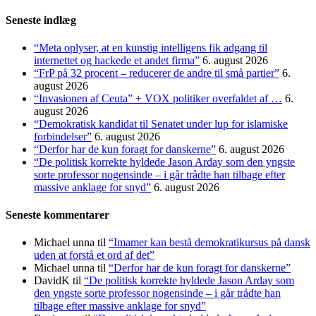
efter:
Seneste indlæg
“Meta oplyser, at en kunstig intelligens fik adgang til
internettet og hackede et andet firma”
6. august 2026
“FrP på 32 procent – reducerer de andre til små partier”
6.
august 2026
“Invasionen af Ceuta” + VOX politiker overfaldet af …
6.
august 2026
“Demokratisk kandidat til Senatet under lup for islamiske
forbindelser”
6. august 2026
“Derfor har de kun foragt for danskerne”
6. august 2026
“De politisk korrekte hyldede Jason Arday som den yngste
sorte professor nogensinde – i går trådte han tilbage efter
massive anklage for snyd”
6. august 2026
Seneste kommentarer
Michael unna
til
“Imamer kan bestå demokratikursus på dansk
uden at forstå et ord af det”
Michael unna
til
“Derfor har de kun foragt for danskerne”
DavidK
til
“De politisk korrekte hyldede Jason Arday som
den yngste sorte professor nogensinde – i går trådte han
tilbage efter massive anklage for snyd”