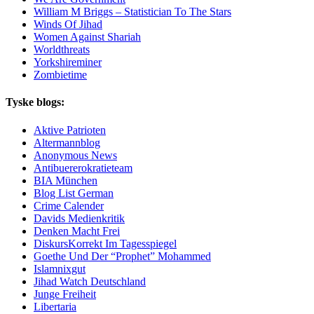
William M Briggs – Statistician To The Stars
Winds Of Jihad
Women Against Shariah
Worldthreats
Yorkshireminer
Zombietime
Tyske blogs:
Aktive Patrioten
Altermannblog
Anonymous News
Antibuererokratieteam
BIA München
Blog List German
Crime Calender
Davids Medienkritik
Denken Macht Frei
DiskursKorrekt Im Tagesspiegel
Goethe Und Der “Prophet” Mohammed
Islamnixgut
Jihad Watch Deutschland
Junge Freiheit
Libertaria