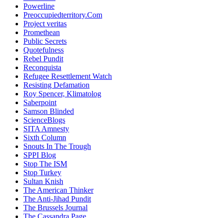
Powerline
Preoccupiedterritory.Com
Project veritas
Promethean
Public Secrets
Quotefulness
Rebel Pundit
Reconquista
Refugee Resettlement Watch
Resisting Defamation
Roy Spencer, Klimatolog
Saberpoint
Samson Blinded
ScienceBlogs
SITA Amnesty
Sixth Column
Snouts In The Trough
SPPI Blog
Stop The ISM
Stop Turkey
Sultan Knish
The American Thinker
The Anti-Jihad Pundit
The Brussels Journal
The Cassandra Page