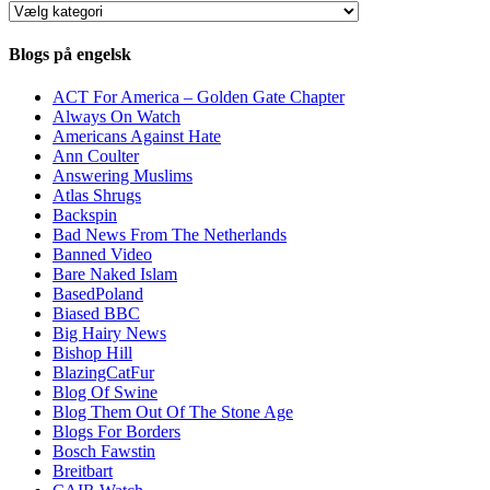
Kategorier
Blogs på engelsk
ACT For America – Golden Gate Chapter
Always On Watch
Americans Against Hate
Ann Coulter
Answering Muslims
Atlas Shrugs
Backspin
Bad News From The Netherlands
Banned Video
Bare Naked Islam
BasedPoland
Biased BBC
Big Hairy News
Bishop Hill
BlazingCatFur
Blog Of Swine
Blog Them Out Of The Stone Age
Blogs For Borders
Bosch Fawstin
Breitbart