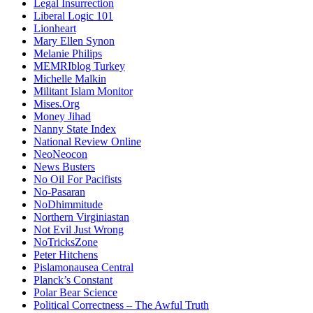
Legal Insurrection
Liberal Logic 101
Lionheart
Mary Ellen Synon
Melanie Philips
MEMRIblog Turkey
Michelle Malkin
Militant Islam Monitor
Mises.Org
Money Jihad
Nanny State Index
National Review Online
NeoNeocon
News Busters
No Oil For Pacifists
No-Pasaran
NoDhimmitude
Northern Virginiastan
Not Evil Just Wrong
NoTricksZone
Peter Hitchens
Pislamonausea Central
Planck’s Constant
Polar Bear Science
Political Correctness – The Awful Truth