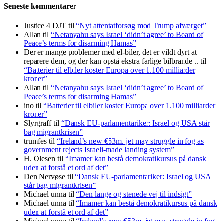
Seneste kommentarer
Justice 4 DJT
til
“Nyt attentatforsøg mod Trump afværget”
Allan
til
“Netanyahu says Israel ‘didn’t agree’ to Board of
Peace’s terms for disarming Hamas”
Der er mange problemer med el-biler, det er vildt dyrt at
reparere dem, og der kan opstå ekstra farlige bilbrande ..
til
“Batterier til elbiler koster Europa over 1.100 milliarder
kroner”
Allan
til
“Netanyahu says Israel ‘didn’t agree’ to Board of
Peace’s terms for disarming Hamas”
ino
til
“Batterier til elbiler koster Europa over 1.100 milliarder
kroner”
Slyrgraff
til
“Dansk EU-parlamentariker: Israel og USA står
bag migrantkrisen”
trumfes
til
“Ireland’s new €53m. jet may struggle in fog as
government rejects Israeli-made landing system”
H. Olesen
til
“Imamer kan bestå demokratikursus på dansk
uden at forstå et ord af det”
Den Nervøse
til
“Dansk EU-parlamentariker: Israel og USA
står bag migrantkrisen”
Michael unna
til
“Den lange og stenede vej til indsigt”
Michael unna
til
“Imamer kan bestå demokratikursus på dansk
uden at forstå et ord af det”
Michael unna
til
“Ireland’s new €53m. jet may struggle in fog