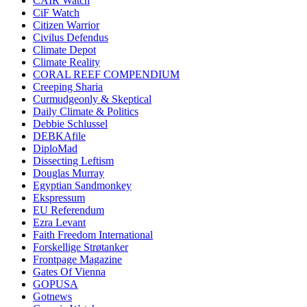
CAIR Watch
CiF Watch
Citizen Warrior
Civilus Defendus
Climate Depot
Climate Reality
CORAL REEF COMPENDIUM
Creeping Sharia
Curmudgeonly & Skeptical
Daily Climate & Politics
Debbie Schlussel
DEBKAfile
DiploMad
Dissecting Leftism
Douglas Murray
Egyptian Sandmonkey
Ekspressum
EU Referendum
Ezra Levant
Faith Freedom International
Forskellige Strøtanker
Frontpage Magazine
Gates Of Vienna
GOPUSA
Gotnews