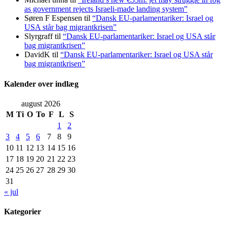
as government rejects Israeli-made landing system”
Søren F Espensen
til
“Dansk EU-parlamentariker: Israel og
USA står bag migrantkrisen”
Slyrgraff
til
“Dansk EU-parlamentariker: Israel og USA står
bag migrantkrisen”
DavidK
til
“Dansk EU-parlamentariker: Israel og USA står
bag migrantkrisen”
Kalender over indlæg
august 2026
M
Ti
O
To
F
L
S
1
2
3
4
5
6
7
8
9
10
11
12
13
14
15
16
17
18
19
20
21
22
23
24
25
26
27
28
29
30
31
« jul
Kategorier