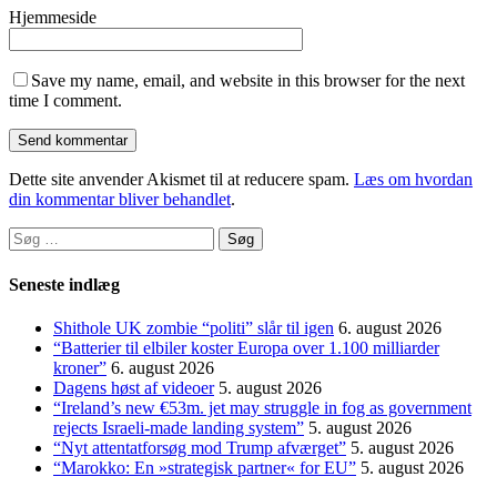
Hjemmeside
Save my name, email, and website in this browser for the next
time I comment.
Dette site anvender Akismet til at reducere spam.
Læs om hvordan
din kommentar bliver behandlet
.
Søg
efter:
Seneste indlæg
Shithole UK zombie “politi” slår til igen
6. august 2026
“Batterier til elbiler koster Europa over 1.100 milliarder
kroner”
6. august 2026
Dagens høst af videoer
5. august 2026
“Ireland’s new €53m. jet may struggle in fog as government
rejects Israeli-made landing system”
5. august 2026
“Nyt attentatforsøg mod Trump afværget”
5. august 2026
“Marokko: En »strategisk partner« for EU”
5. august 2026