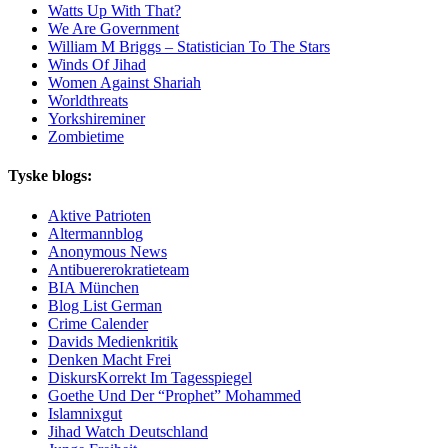
Watts Up With That?
We Are Government
William M Briggs – Statistician To The Stars
Winds Of Jihad
Women Against Shariah
Worldthreats
Yorkshireminer
Zombietime
Tyske blogs:
Aktive Patrioten
Altermannblog
Anonymous News
Antibuererokratieteam
BIA München
Blog List German
Crime Calender
Davids Medienkritik
Denken Macht Frei
DiskursKorrekt Im Tagesspiegel
Goethe Und Der “Prophet” Mohammed
Islamnixgut
Jihad Watch Deutschland