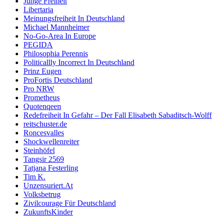
Junge Freiheit
Libertaria
Meinungsfreiheit In Deutschland
Michael Mannheimer
No-Go-Area In Europe
PEGIDA
Philosophia Perennis
Politicallly Incorrect In Deutschland
Prinz Eugen
ProFortis Deutschland
Pro NRW
Prometheus
Quotenqeen
Redefreiheit In Gefahr – Der Fall Elisabeth Sabaditsch-Wolff
reitschuster.de
Roncesvalles
Shockwellenreiter
Steinhöfel
Tangsir 2569
Tatjana Festerling
Tim K.
Unzensuriert.At
Volksbetrug
Zivilcourage Für Deutschland
ZukunftsKinder