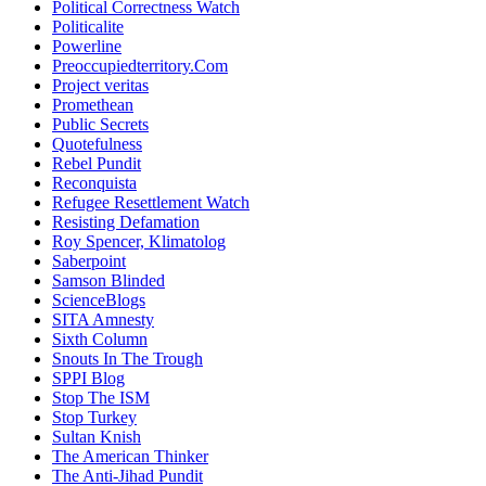
Political Correctness Watch
Politicalite
Powerline
Preoccupiedterritory.Com
Project veritas
Promethean
Public Secrets
Quotefulness
Rebel Pundit
Reconquista
Refugee Resettlement Watch
Resisting Defamation
Roy Spencer, Klimatolog
Saberpoint
Samson Blinded
ScienceBlogs
SITA Amnesty
Sixth Column
Snouts In The Trough
SPPI Blog
Stop The ISM
Stop Turkey
Sultan Knish
The American Thinker
The Anti-Jihad Pundit