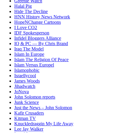
Greenie Watch
Halal Pig
Hide The Decline
HNN History News Network
HopeNChange Cartoons
I Love CO2
IDF Spokesperson
Infidel Bloggers Alliance
IQ & PC — By Chris Brand
Iraq The Model
Islam In Europe
Islam The Religion Of Peace
Islam Versus Europe
l
Islamophobic
Israellycool
James Woods
Jihadwatch
JoNova
John Solomon reports
Junk Science
Just the News – John Solomon
Kafir Crusaders
Kitman TV
Knuckledraggin My Life Away
Lee Jay Walker