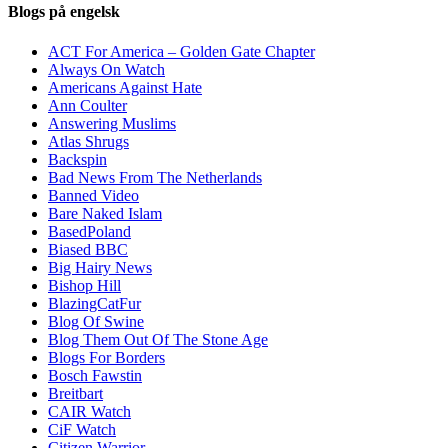
Blogs på engelsk
ACT For America – Golden Gate Chapter
Always On Watch
Americans Against Hate
Ann Coulter
Answering Muslims
Atlas Shrugs
Backspin
Bad News From The Netherlands
Banned Video
Bare Naked Islam
BasedPoland
Biased BBC
Big Hairy News
Bishop Hill
BlazingCatFur
Blog Of Swine
Blog Them Out Of The Stone Age
Blogs For Borders
Bosch Fawstin
Breitbart
CAIR Watch
CiF Watch
Citizen Warrior