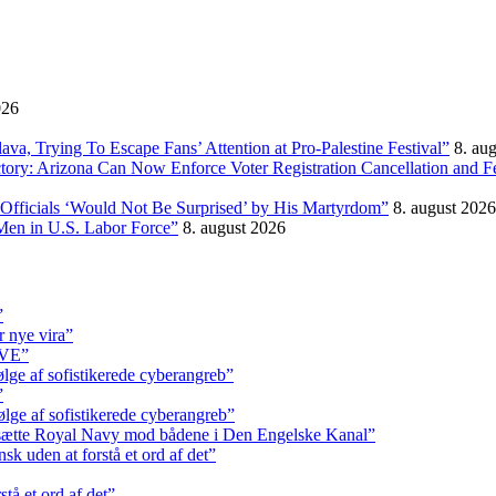
026
, Trying To Escape Fans’ Attention at Pro-Palestine Festival”
8. au
ictory: Arizona Can Now Enforce Voter Registration Cancellation and 
Officials ‘Would Not Be Surprised’ by His Martyrdom”
8. august 2026
Men in U.S. Labor Force”
8. august 2026
”
r nye vira”
IVE”
ølge af sofistikerede cyberangreb”
”
ølge af sofistikerede cyberangreb”
dsætte Royal Navy mod bådene i Den Engelske Kanal”
k uden at forstå et ord af det”
tå et ord af det”