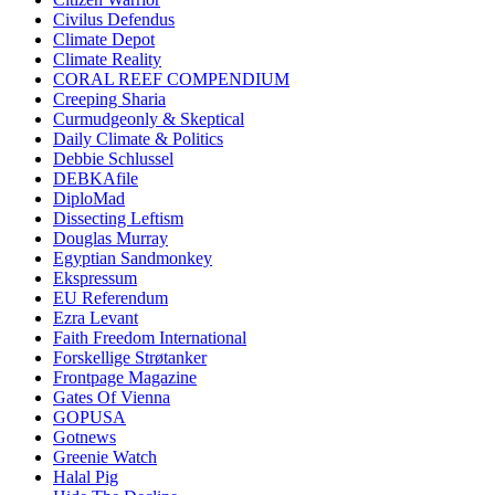
Civilus Defendus
Climate Depot
Climate Reality
CORAL REEF COMPENDIUM
Creeping Sharia
Curmudgeonly & Skeptical
Daily Climate & Politics
Debbie Schlussel
DEBKAfile
DiploMad
Dissecting Leftism
Douglas Murray
Egyptian Sandmonkey
Ekspressum
EU Referendum
Ezra Levant
Faith Freedom International
Forskellige Strøtanker
Frontpage Magazine
Gates Of Vienna
GOPUSA
Gotnews
Greenie Watch
Halal Pig