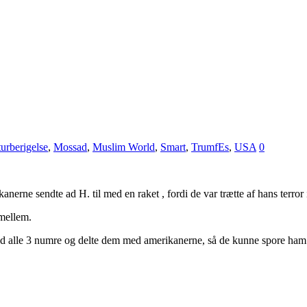
urberigelse
,
Mossad
,
Muslim World
,
Smart
,
TrumfEs
,
USA
0
rne sendte ad H. til med en raket , fordi de var trætte af hans terror i
 mellem.
sad alle 3 numre og delte dem med amerikanerne, så de kunne spore ha