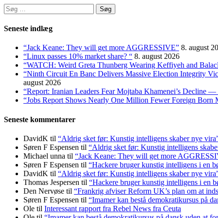
Søg
efter:
Seneste indlæg
“Jack Keane: They will get more AGGRESSIVE”
8. august 2
“Linux passes 10% market share? “
8. august 2026
“WATCH: Weird Greta Thunberg Wearing Keffiyeh and Balaclava
“Ninth Circuit En Banc Delivers Massive Election Integrity V
august 2026
“Report: Iranian Leaders Fear Mojtaba Khamenei’s Decline — 
“Jobs Report Shows Nearly One Million Fewer Foreign Born 
Seneste kommentarer
DavidK
til
“Aldrig sket før: Kunstig intelligens skaber nye vira
Søren F Espensen
til
“Aldrig sket før: Kunstig intelligens skabe
Michael unna
til
“Jack Keane: They will get more AGGRESS
Søren F Espensen
til
“Hackere bruger kunstig intelligens i en b
DavidK
til
“Aldrig sket før: Kunstig intelligens skaber nye vira
Thomas Jespersen
til
“Hackere bruger kunstig intelligens i en b
Den Nervøse
til
“Frankrig afviser Reform UK’s plan om at in
Søren F Espensen
til
“Imamer kan bestå demokratikursus på dans
Ole
til
Interessant rapport fra Rebel News fra Ceuta
Ole
til
“Imamer kan bestå demokratikursus på dansk uden at fors