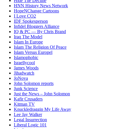
Hide The Decline
HNN History News Network
HopeNChange Cartoons
I Love CO2
IDF Spokesperson
Infidel Bloggers Alliance
IQ & PC — By Chris Brand
Iraq The Model
Islam In Europe
Islam The Religion Of Peace
Islam Versus Europe
l
Islamophobic
Israellycool
James Woods
Jihadwatch
JoNova
John Solomon reports
Junk Science
Just the News – John Solomon
Kafir Crusaders
Kitman TV
Knuckledraggin My Life Away
Lee Jay Walker
Legal Insurrection
Liberal Logic 101