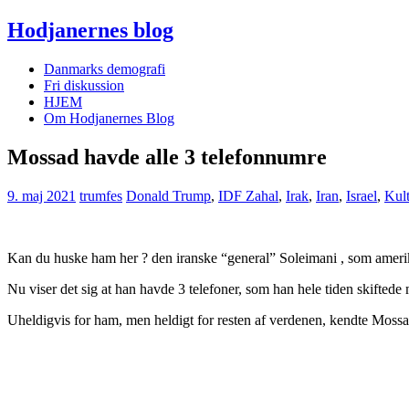
Hodjanernes blog
Danmarks demografi
Fri diskussion
HJEM
Om Hodjanernes Blog
Mossad havde alle 3 telefonnumre
9. maj 2021
trumfes
Donald Trump
,
IDF Zahal
,
Irak
,
Iran
,
Israel
,
Kult
Kan du huske ham her ? den iranske “general” Soleimani , som amerikane
Nu viser det sig at han havde 3 telefoner, som han hele tiden skiftede
Uheldigvis for ham, men heldigt for resten af verdenen, kendte Mos