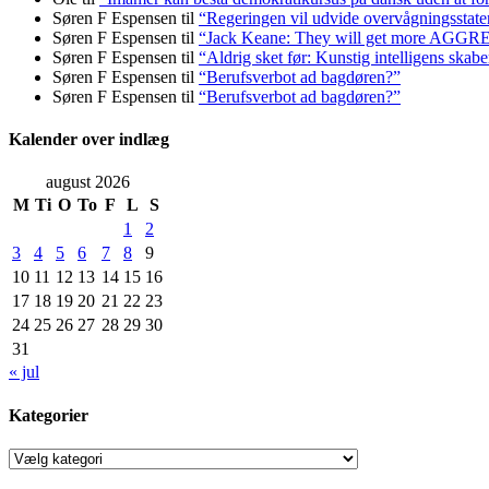
Søren F Espensen
til
“Regeringen vil udvide overvågningsstate
Søren F Espensen
til
“Jack Keane: They will get more AGG
Søren F Espensen
til
“Aldrig sket før: Kunstig intelligens skabe
Søren F Espensen
til
“Berufsverbot ad bagdøren?”
Søren F Espensen
til
“Berufsverbot ad bagdøren?”
Kalender over indlæg
august 2026
M
Ti
O
To
F
L
S
1
2
3
4
5
6
7
8
9
10
11
12
13
14
15
16
17
18
19
20
21
22
23
24
25
26
27
28
29
30
31
« jul
Kategorier
Kategorier