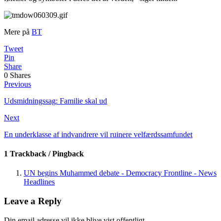
Mere på
BT
Tweet
Pin
Share
0
Shares
Previous
Udsmidningssag: Familie skal ud
Next
En underklasse af indvandrere vil ruinere velfærdssamfundet
1 Trackback / Pingback
UN begins Muhammed debate - Democracy Frontline - News
Headlines
Leave a Reply
Din email adresse vil ikke blive vist offentligt.