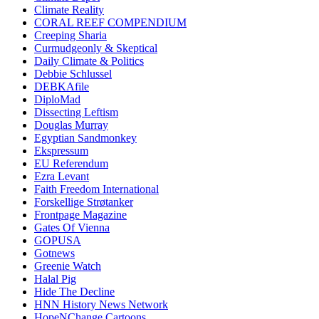
Climate Reality
CORAL REEF COMPENDIUM
Creeping Sharia
Curmudgeonly & Skeptical
Daily Climate & Politics
Debbie Schlussel
DEBKAfile
DiploMad
Dissecting Leftism
Douglas Murray
Egyptian Sandmonkey
Ekspressum
EU Referendum
Ezra Levant
Faith Freedom International
Forskellige Strøtanker
Frontpage Magazine
Gates Of Vienna
GOPUSA
Gotnews
Greenie Watch
Halal Pig
Hide The Decline
HNN History News Network
HopeNChange Cartoons