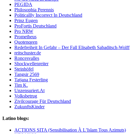
PEGIDA
Philosophia Perennis
Politicallly Incorrect In Deutschland
Prinz Eugen
ProFortis Deutschland
Pro NRW
Prometheus
Quotenqeen
Redefreiheit In Gefahr – Der Fall Elisabeth Sabaditsch-Wolff
reitschuster.de
Roncesvalles
Shockwellenreiter
Steinhöfel
Tangsir 2569
Tatjana Festerling
Tim K.
Unzensuriert.At
Volksbetrug
Zivilcourage Für Deutschland
ZukunftsKinder
Latino blogs:
ACTIONS SITA (Sensibilisation À L’Islam Tous Azimuts)