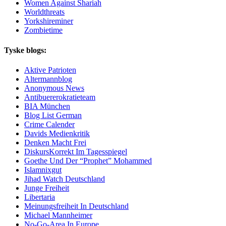
Women Against Shariah
Worldthreats
Yorkshireminer
Zombietime
Tyske blogs:
Aktive Patrioten
Altermannblog
Anonymous News
Antibuererokratieteam
BIA München
Blog List German
Crime Calender
Davids Medienkritik
Denken Macht Frei
DiskursKorrekt Im Tagesspiegel
Goethe Und Der “Prophet” Mohammed
Islamnixgut
Jihad Watch Deutschland
Junge Freiheit
Libertaria
Meinungsfreiheit In Deutschland
Michael Mannheimer
No-Go-Area In Europe