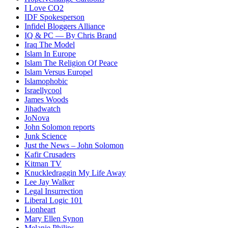
I Love CO2
IDF Spokesperson
Infidel Bloggers Alliance
IQ & PC — By Chris Brand
Iraq The Model
Islam In Europe
Islam The Religion Of Peace
Islam Versus Europe
l
Islamophobic
Israellycool
James Woods
Jihadwatch
JoNova
John Solomon reports
Junk Science
Just the News – John Solomon
Kafir Crusaders
Kitman TV
Knuckledraggin My Life Away
Lee Jay Walker
Legal Insurrection
Liberal Logic 101
Lionheart
Mary Ellen Synon
Melanie Philips