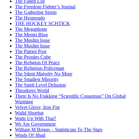
The Fallen List
The Freedom Fighter’s Journal
The Gathering Storm
The Hesperado
THE HOCKEY SCHTICK
The Megaphone
The Memri Blog
The Muslim Issue
The Muslim Issue
The Patriot Post
The Peoples Cube
The Religion Of Peace
The Religious Policeman
The Silent Majority No More
The Smallest Minority
The Spirit Level Delusion
Theodores World
There Is No Frakking “Scientific Consensus” On Global
Warming
Velvet Glove, Iron Fist
Walid Shoebat
Watts Up With That?
We Are Government
William M Briggs – Statistician To The Stars
Winds Of Jihad