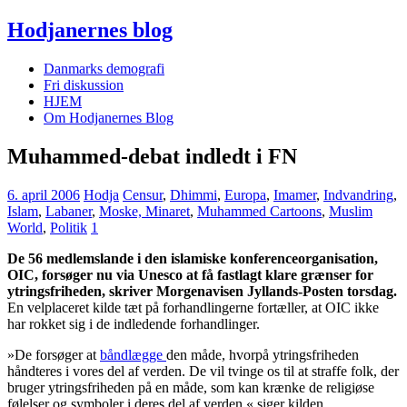
Hodjanernes blog
Danmarks demografi
Fri diskussion
HJEM
Om Hodjanernes Blog
Muhammed-debat indledt i FN
6. april 2006
Hodja
Censur
,
Dhimmi
,
Europa
,
Imamer
,
Indvandring
,
Islam
,
Labaner
,
Moske, Minaret
,
Muhammed Cartoons
,
Muslim
World
,
Politik
1
De 56 medlemslande i den islamiske konferenceorganisation,
OIC, forsøger nu via Unesco at få fastlagt klare grænser for
ytringsfriheden, skriver Morgenavisen Jyllands-Posten torsdag.
En velplaceret kilde tæt på forhandlingerne fortæller, at OIC ikke
har rokket sig i de indledende forhandlinger.
»De forsøger at
båndlægge
den måde, hvorpå ytringsfriheden
håndteres i vores del af verden. De vil tvinge os til at straffe folk, der
bruger ytringsfriheden på en måde, som kan krænke de religiøse
følelser og symboler i deres del af verden,« siger kilden.