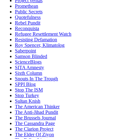
Project veritas
Promethean
Public Secrets
Quotefulness
Rebel Pundit
Reconquista
Refugee Resettlement Watch
Resisting Defamation
Roy Spencer, Klimatolog
Saberpoint
Samson Blinded
ScienceBlogs
SITA Amnesty
Sixth Column
Snouts In The Trough
SPPI Blog
Stop The ISM
Stop Turkey
Sultan Knish
The American Thinker
The Anti-Jihad Pundit
The Brussels Journal
The Cassandra Page
The Clarion Project
The Elder Of Ziyon