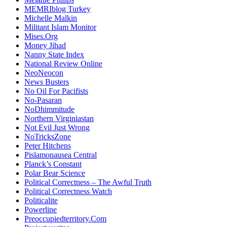
MEMRIblog Turkey
Michelle Malkin
Militant Islam Monitor
Mises.Org
Money Jihad
Nanny State Index
National Review Online
NeoNeocon
News Busters
No Oil For Pacifists
No-Pasaran
NoDhimmitude
Northern Virginiastan
Not Evil Just Wrong
NoTricksZone
Peter Hitchens
Pislamonausea Central
Planck’s Constant
Polar Bear Science
Political Correctness – The Awful Truth
Political Correctness Watch
Politicalite
Powerline
Preoccupiedterritory.Com