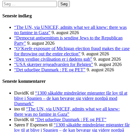
Søg
efter:
Seneste indlæg
“The UN, via UNICEF, admits what we all knew: there was
no famine in Gaza”
9. august 2026
“Democrat antisemitism is sending Jews to the Republican
Party”
9. august 2026
“O’Keefe exposure of Michigan election fraud makes the case
for throwing out the entire election”
9. august 2026
“Den vestlige civilisation er i dødens gab”
9. august 2026
“USA skærper rejseadvarslen for Belgien”
9. august 2026
“Det uduelige Danmark : FE og PET”
9. august 2026
Seneste kommentarer
DavidK
til
“1300 såkaldte mindreårige migranter får lov til at
blive i Spanien – de kan bevæge sig videre nordpå mod
Danmark”
ino
til
“The UN, via UNICEF, admits what we all knew:
there was no famine in Gaza”
DavidK
til
“Det uduelige Danmark : FE og PET”
Søren F Espensen
til
“1300 såkaldte mindreårige migranter får
lov til at blive i Spanien – de kan bevæge sig videre nordpå