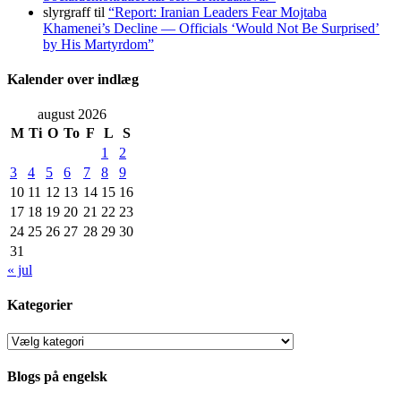
slyrgraff
til
“Report: Iranian Leaders Fear Mojtaba
Khamenei’s Decline — Officials ‘Would Not Be Surprised’
by His Martyrdom”
Kalender over indlæg
august 2026
M
Ti
O
To
F
L
S
1
2
3
4
5
6
7
8
9
10
11
12
13
14
15
16
17
18
19
20
21
22
23
24
25
26
27
28
29
30
31
« jul
Kategorier
Kategorier
Blogs på engelsk