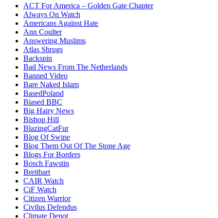
ACT For America – Golden Gate Chapter
Always On Watch
Americans Against Hate
Ann Coulter
Answering Muslims
Atlas Shrugs
Backspin
Bad News From The Netherlands
Banned Video
Bare Naked Islam
BasedPoland
Biased BBC
Big Hairy News
Bishop Hill
BlazingCatFur
Blog Of Swine
Blog Them Out Of The Stone Age
Blogs For Borders
Bosch Fawstin
Breitbart
CAIR Watch
CiF Watch
Citizen Warrior
Civilus Defendus
Climate Depot