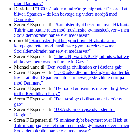
mod Danmark”
DavidK
til
“1300 såkaldte mindreårige migranter får lov til at
blive i Spanien – de kan bevæge sig videre nordpå mod
Danmark”
Søren F Espensen
til
“S-minister dybt bekymret over Hizb-ut-
Tahrir kampagne rettet mod muslimske gymnasieelever – men
Socialdemokratiet har selv et medansvar”
dunk
til
“S-minister dybt bekymret over Hizb-ut-Tahrir
kampagne rettet mod muslimske gymnasieelever – men
Socialdemokratiet har selv et medansvar”
Søren F Espensen
til
“The UN, via UNICEF, admits what we
all knew: there was no famine in Gaza”
Michael unna
til
“Den vestlige civilisation er i dødens gab”
Søren F Espensen
til
“1300 såkaldte mindreårige migranter får
lov til at blive i Spanien – de kan bevæge sig videre nordpå
mod Danmark”
Søren F Espensen
til
“Democrat antisemitism is sending Jews
to the Republican Party”
Søren F Espensen
til
“Den vestlige civilisation er i dødens
gab”
Søren F Espensen
til
“USA skærper rejseadvarslen for
Belgien”
Søren F Espensen
til
“S-minister dybt bekymret over Hizb-ut-
Tahrir kampagne rettet mod muslimske gymnasieelever – men
Socialdemokratiet har selv et medansvar”