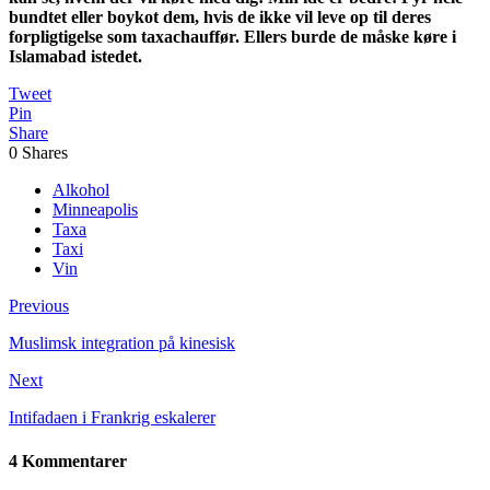
bundtet eller boykot dem, hvis de ikke vil leve op til deres
forpligtigelse som taxachauffør. Ellers burde de måske køre i
Islamabad istedet.
Tweet
Pin
Share
0
Shares
Alkohol
Minneapolis
Taxa
Taxi
Vin
Previous
Muslimsk integration på kinesisk
Next
Intifadaen i Frankrig eskalerer
4 Kommentarer