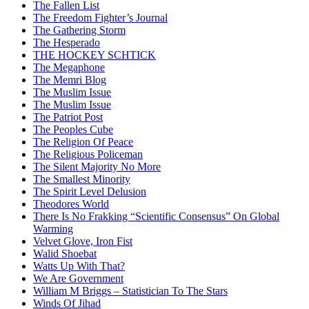
The Fallen List
The Freedom Fighter’s Journal
The Gathering Storm
The Hesperado
THE HOCKEY SCHTICK
The Megaphone
The Memri Blog
The Muslim Issue
The Muslim Issue
The Patriot Post
The Peoples Cube
The Religion Of Peace
The Religious Policeman
The Silent Majority No More
The Smallest Minority
The Spirit Level Delusion
Theodores World
There Is No Frakking “Scientific Consensus” On Global
Warming
Velvet Glove, Iron Fist
Walid Shoebat
Watts Up With That?
We Are Government
William M Briggs – Statistician To The Stars
Winds Of Jihad