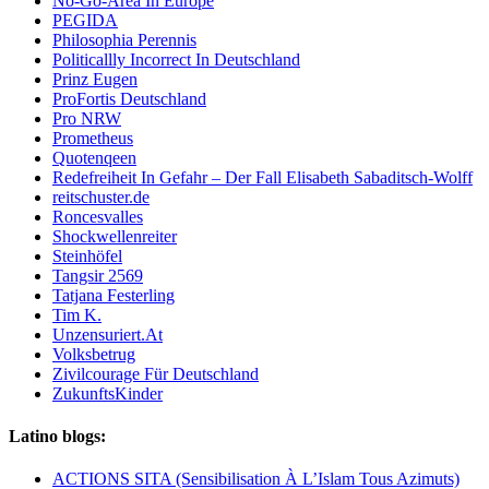
No-Go-Area In Europe
PEGIDA
Philosophia Perennis
Politicallly Incorrect In Deutschland
Prinz Eugen
ProFortis Deutschland
Pro NRW
Prometheus
Quotenqeen
Redefreiheit In Gefahr – Der Fall Elisabeth Sabaditsch-Wolff
reitschuster.de
Roncesvalles
Shockwellenreiter
Steinhöfel
Tangsir 2569
Tatjana Festerling
Tim K.
Unzensuriert.At
Volksbetrug
Zivilcourage Für Deutschland
ZukunftsKinder
Latino blogs:
ACTIONS SITA (Sensibilisation À L’Islam Tous Azimuts)