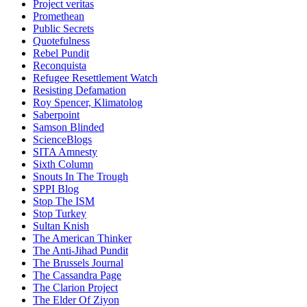
Project veritas
Promethean
Public Secrets
Quotefulness
Rebel Pundit
Reconquista
Refugee Resettlement Watch
Resisting Defamation
Roy Spencer, Klimatolog
Saberpoint
Samson Blinded
ScienceBlogs
SITA Amnesty
Sixth Column
Snouts In The Trough
SPPI Blog
Stop The ISM
Stop Turkey
Sultan Knish
The American Thinker
The Anti-Jihad Pundit
The Brussels Journal
The Cassandra Page
The Clarion Project
The Elder Of Ziyon