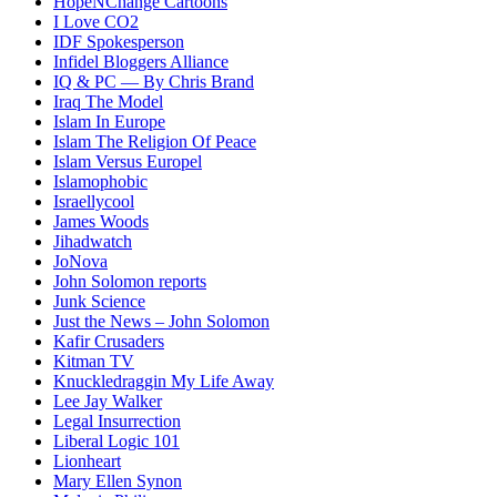
HopeNChange Cartoons
I Love CO2
IDF Spokesperson
Infidel Bloggers Alliance
IQ & PC — By Chris Brand
Iraq The Model
Islam In Europe
Islam The Religion Of Peace
Islam Versus Europe
l
Islamophobic
Israellycool
James Woods
Jihadwatch
JoNova
John Solomon reports
Junk Science
Just the News – John Solomon
Kafir Crusaders
Kitman TV
Knuckledraggin My Life Away
Lee Jay Walker
Legal Insurrection
Liberal Logic 101
Lionheart
Mary Ellen Synon