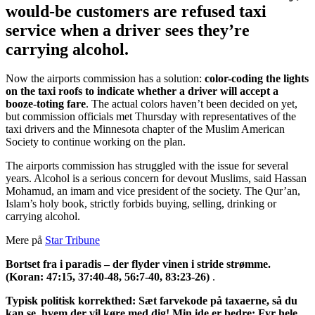
would-be customers are refused taxi
service when a driver sees they’re
carrying alcohol.
Now the airports commission has a solution:
color-coding the lights
on the taxi roofs to indicate whether a driver will accept a
booze-toting fare
. The actual colors haven’t been decided on yet,
but commission officials met Thursday with representatives of the
taxi drivers and the Minnesota chapter of the Muslim American
Society to continue working on the plan.
The airports commission has struggled with the issue for several
years. Alcohol is a serious concern for devout Muslims, said Hassan
Mohamud, an imam and vice president of the society. The Qur’an,
Islam’s holy book, strictly forbids buying, selling, drinking or
carrying alcohol.
Mere på
Star Tribune
Bortset fra i paradis – der flyder vinen i stride strømme.
(Koran: 47:15, 37:40-48, 56:7-40, 83:23-26)
.
Typisk politisk korrekthed: Sæt farvekode på taxaerne, så du
kan se, hvem der vil køre med dig! Min ide er bedre: Fyr hele