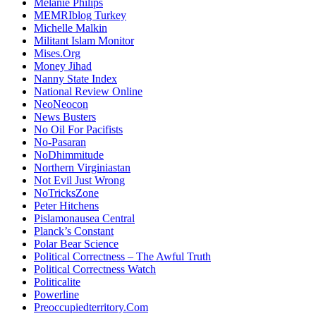
Melanie Philips
MEMRIblog Turkey
Michelle Malkin
Militant Islam Monitor
Mises.Org
Money Jihad
Nanny State Index
National Review Online
NeoNeocon
News Busters
No Oil For Pacifists
No-Pasaran
NoDhimmitude
Northern Virginiastan
Not Evil Just Wrong
NoTricksZone
Peter Hitchens
Pislamonausea Central
Planck’s Constant
Polar Bear Science
Political Correctness – The Awful Truth
Political Correctness Watch
Politicalite
Powerline
Preoccupiedterritory.Com