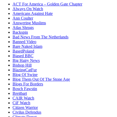
ACT For America – Golden Gate Chapter
Always On Watch
Americans Against Hate
Ann Coulter
Answering Muslims
Atlas Shrugs
Backspin
Bad News From The Netherlands
Banned Video
Bare Naked Islam
BasedPoland
Biased BBC
Big Hairy News
Bishop Hill
BlazingCatFur
Blog Of Swine
Blog Them Out Of The Stone Age
Blogs For Borders
Bosch Fawstin
Breitbart
CAIR Watch
CiF Watch
Citizen Warrior
Civilus Defendus
Climate Depot