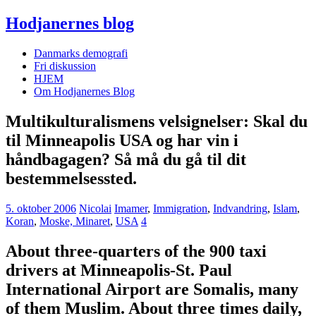
Hodjanernes blog
Danmarks demografi
Fri diskussion
HJEM
Om Hodjanernes Blog
Multikulturalismens velsignelser: Skal du
til Minneapolis USA og har vin i
håndbagagen? Så må du gå til dit
bestemmelsessted.
5. oktober 2006
Nicolai
Imamer
,
Immigration
,
Indvandring
,
Islam
,
Koran
,
Moske, Minaret
,
USA
4
About three-quarters of the 900 taxi
drivers at Minneapolis-St. Paul
International Airport are Somalis, many
of them Muslim. About three times daily,