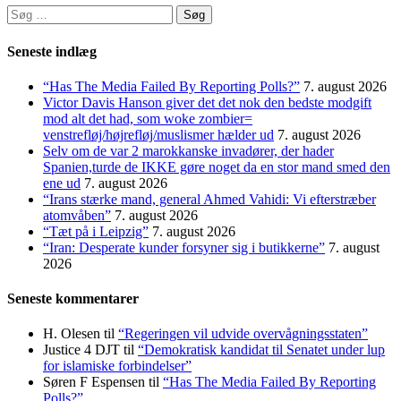
Søg
efter:
Seneste indlæg
“Has The Media Failed By Reporting Polls?”
7. august 2026
Victor Davis Hanson giver det det nok den bedste modgift
mod alt det had, som woke zombier=
venstrefløj/højrefløj/muslismer hælder ud
7. august 2026
Selv om de var 2 marokkanske invadører, der hader
Spanien,turde de IKKE gøre noget da en stor mand smed den
ene ud
7. august 2026
“Irans stærke mand, general Ahmed Vahidi: Vi efterstræber
atomvåben”
7. august 2026
“Tæt på i Leipzig”
7. august 2026
“Iran: Desperate kunder forsyner sig i butikkerne”
7. august
2026
Seneste kommentarer
H. Olesen
til
“Regeringen vil udvide overvågningsstaten”
Justice 4 DJT
til
“Demokratisk kandidat til Senatet under lup
for islamiske forbindelser”
Søren F Espensen
til
“Has The Media Failed By Reporting
Polls?”