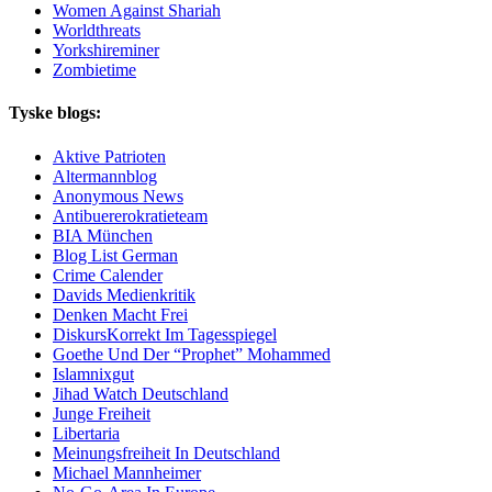
Women Against Shariah
Worldthreats
Yorkshireminer
Zombietime
Tyske blogs:
Aktive Patrioten
Altermannblog
Anonymous News
Antibuererokratieteam
BIA München
Blog List German
Crime Calender
Davids Medienkritik
Denken Macht Frei
DiskursKorrekt Im Tagesspiegel
Goethe Und Der “Prophet” Mohammed
Islamnixgut
Jihad Watch Deutschland
Junge Freiheit
Libertaria
Meinungsfreiheit In Deutschland
Michael Mannheimer