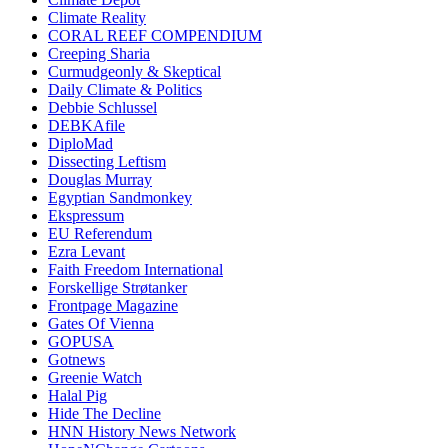
Climate Reality
CORAL REEF COMPENDIUM
Creeping Sharia
Curmudgeonly & Skeptical
Daily Climate & Politics
Debbie Schlussel
DEBKAfile
DiploMad
Dissecting Leftism
Douglas Murray
Egyptian Sandmonkey
Ekspressum
EU Referendum
Ezra Levant
Faith Freedom International
Forskellige Strøtanker
Frontpage Magazine
Gates Of Vienna
GOPUSA
Gotnews
Greenie Watch
Halal Pig
Hide The Decline
HNN History News Network