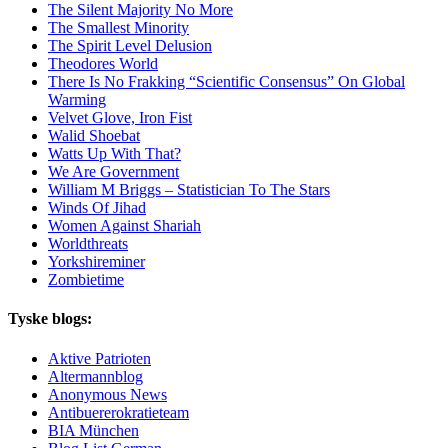
The Silent Majority No More
The Smallest Minority
The Spirit Level Delusion
Theodores World
There Is No Frakking “Scientific Consensus” On Global
Warming
Velvet Glove, Iron Fist
Walid Shoebat
Watts Up With That?
We Are Government
William M Briggs – Statistician To The Stars
Winds Of Jihad
Women Against Shariah
Worldthreats
Yorkshireminer
Zombietime
Tyske blogs:
Aktive Patrioten
Altermannblog
Anonymous News
Antibuererokratieteam
BIA München