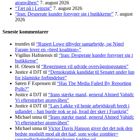
atomvåben”
7. august 2026
“Tæt på i Leipzig”
7. august 2026
“Iran: Desperate kunder forsyner sig i butikkerne”
7. august
2026
Seneste kommentarer
trumfes
til
“Rupert Lowe tilbyder samarbejde, og Nigel
Farage lover en »bred koalition«”
Vigilius Hafniensis
til
“Iran: Desperate kunder forsyner sig i
butikkerne”
H. Olesen
til
“Regeringen vil udvide overvågningsstaten”
Justice 4 DJT
til
“Demokratisk kandidat til Senatet under lup
for islamiske forbindelser”
Søren F Espensen
til
“Has The Media Failed By Reporting
Polls?”
Justice 4 DJT
til
“Irans stærke mand, general Ahmed Vahidi:
Vi efterstræber atomvåben”
Justice 4 DJT
til
“Lars Løkke vil hente arbejdskraft bredt i
udlandet – han burde nok se på, hvad der sker i Frankrig”
Michael unna
til
“Irans stærke mand, general Ahmed Vahidi:
Vi efterstræber atomvåben”
Michael unna
til
Victor Davis Hanson giver det det nok den
bedste modgift mod alt det had, som woke zombier=
venstrefløj/højrefløj/muslismer hælder ud