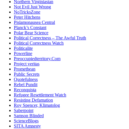
Northern Virginiastan
Not Evil Just Wrong
NoTricksZone
Peter Hitchens
Pislamonausea Central
Planck’s Constant
Polar Bear Science
Political Correctness – The Awful Truth
Political Correctness Watch
Politicalite
Powerline
Preoccupiedterritory.Com
Project veritas
Promethean
Public Secrets
Quotefulness
Rebel Pundit
Reconquista
Refugee Resettlement Watch
Resisting Defamation
Roy Spencer, Klimatolog
Saberpoint
Samson Blinded
ScienceBlogs
SITA Amnesty