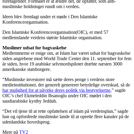
foretagender. Formålet er at ændre det, de opfatter, som anti-
muslimske holdninger rundt om i verden.
Ideen blev fremlagt under et møde i Den Islamiske
Konferenceorganisation.
Den Islamiske Konferenceorganisation(OIC), er med 57
medlemslande verdens største Islamiske organisation.
Muslimer udsat for bagvaskelse
Medlemmerne er enige om, at Islam har været udsat for bagvaskelse
siden angrebene mod World Trade Center den 11. september for fem
år siden, hvor 19 arabiske selvmordspiloter dræbte næsten 3000
amerikanske statsborgere.
“Muslimske investorer må sætte deres penge i verdens store
medieinstitutioner, der generelt genererer betydelige overskud, så de
har mulighed for at påvirke deres politik via bestyrelserne
,” sagde
OIC’s chef Ekmeleddin Ihsanoglu under OIC mødet i den
saudiarabiske kystby Jeddah.
“Det vil tjene til at rette opfattelsen af islam på verdensplan,” sagde
han og opfordrede muslimske lande til at oprette flere kanaler på de
udenlandske hovedsprog.
Mere på
TV2