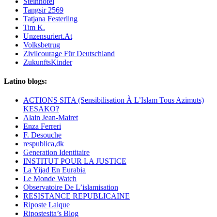
Steinhöfel
Tangsir 2569
Tatjana Festerling
Tim K.
Unzensuriert.At
Volksbetrug
Zivilcourage Für Deutschland
ZukunftsKinder
Latino blogs:
ACTIONS SITA (Sensibilisation À L’Islam Tous Azimuts)
KESAKO?
Alain Jean-Mairet
Enza Ferreri
F. Desouche
respublica,dk
Generation Identitaire
INSTITUT POUR LA JUSTICE
La Yijad En Eurabia
Le Monde Watch
Observatoire De L’islamisation
RESISTANCE REPUBLICAINE
Riposte Laique
Ripostesita’s Blog