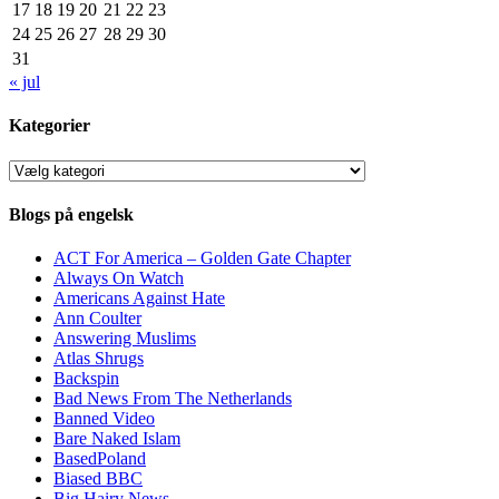
17
18
19
20
21
22
23
24
25
26
27
28
29
30
31
« jul
Kategorier
Kategorier
Blogs på engelsk
ACT For America – Golden Gate Chapter
Always On Watch
Americans Against Hate
Ann Coulter
Answering Muslims
Atlas Shrugs
Backspin
Bad News From The Netherlands
Banned Video
Bare Naked Islam
BasedPoland
Biased BBC
Big Hairy News