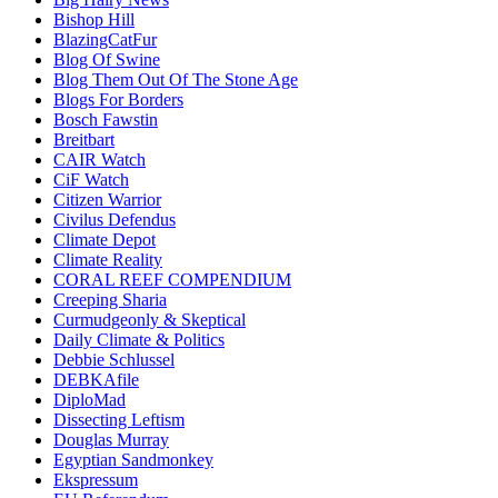
Bishop Hill
BlazingCatFur
Blog Of Swine
Blog Them Out Of The Stone Age
Blogs For Borders
Bosch Fawstin
Breitbart
CAIR Watch
CiF Watch
Citizen Warrior
Civilus Defendus
Climate Depot
Climate Reality
CORAL REEF COMPENDIUM
Creeping Sharia
Curmudgeonly & Skeptical
Daily Climate & Politics
Debbie Schlussel
DEBKAfile
DiploMad
Dissecting Leftism
Douglas Murray
Egyptian Sandmonkey
Ekspressum