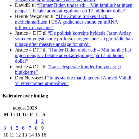
DavidK
til
“Hunter Biden under ed: – Min familie har ingen
penge. Ubetalte advokat­regninger på 17 millioner dollar”
Henrik Wegmann
til
“The Empire Strikes Back” –
medicinmaffiaen i USA godkender endnu en mRNA
influenza-“vaccine”
Justice 4 DJT
til
“De politisk korrekte hyldede Jason Arday
som den yngste sorte professor nogensinde – i går trådte han
tilbage efter massive anklage for snyd”
Justice 4 DJT
til
“Hunter Biden under ed: – Min familie har
ingen penge. Ubetalte advokat­regninger på 17 millioner
dollar”
Justice 4 DJT
til
“Iran: Desperate kunder forsyner sig i
butikkerne”
Den Nervøse
til
“Irans stærke mand, general Ahmed Vahidi:
Vi efterstræber atomvåben”
Kalender over indlæg
august 2026
M
Ti
O
To
F
L
S
1
2
3
4
5
6
7
8
9
10
11
12
13
14
15
16