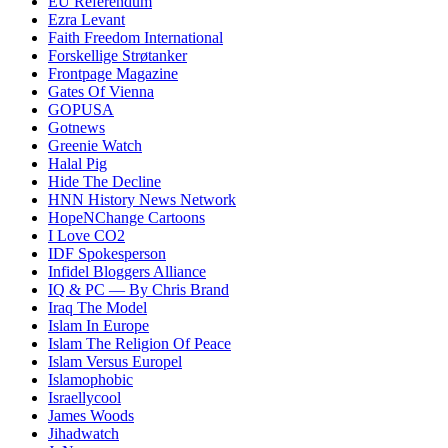
EU Referendum
Ezra Levant
Faith Freedom International
Forskellige Strøtanker
Frontpage Magazine
Gates Of Vienna
GOPUSA
Gotnews
Greenie Watch
Halal Pig
Hide The Decline
HNN History News Network
HopeNChange Cartoons
I Love CO2
IDF Spokesperson
Infidel Bloggers Alliance
IQ & PC — By Chris Brand
Iraq The Model
Islam In Europe
Islam The Religion Of Peace
Islam Versus Europe
l
Islamophobic
Israellycool
James Woods
Jihadwatch