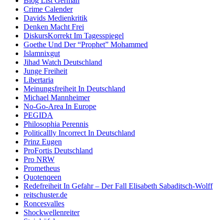
Blog List German
Crime Calender
Davids Medienkritik
Denken Macht Frei
DiskursKorrekt Im Tagesspiegel
Goethe Und Der “Prophet” Mohammed
Islamnixgut
Jihad Watch Deutschland
Junge Freiheit
Libertaria
Meinungsfreiheit In Deutschland
Michael Mannheimer
No-Go-Area In Europe
PEGIDA
Philosophia Perennis
Politicallly Incorrect In Deutschland
Prinz Eugen
ProFortis Deutschland
Pro NRW
Prometheus
Quotenqeen
Redefreiheit In Gefahr – Der Fall Elisabeth Sabaditsch-Wolff
reitschuster.de
Roncesvalles
Shockwellenreiter