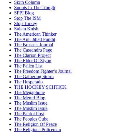
Sixth Column
Snouts In The Trough
SPPI Blog
Stop The ISM
Stop Turkey
Sultan Knish
The American Thinker
The Anti-Jihad Pundit
The Brussels Journal
The Cassandra Page
The Clarion Project
The Elder Of Ziyon
The Fallen List
The Freedom Fighter’s Journal
The Gathering Storm
The Hesperado
THE HOCKEY SCHTICK
The Megaphone
The Memri Blog
The Muslim Issue
The Muslim Issue
The Patriot Post
The Peoples Cube
The Religion Of Peace
The Religious Policeman