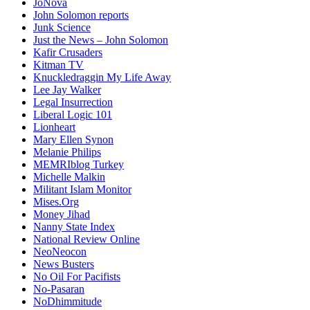
JoNova
John Solomon reports
Junk Science
Just the News – John Solomon
Kafir Crusaders
Kitman TV
Knuckledraggin My Life Away
Lee Jay Walker
Legal Insurrection
Liberal Logic 101
Lionheart
Mary Ellen Synon
Melanie Philips
MEMRIblog Turkey
Michelle Malkin
Militant Islam Monitor
Mises.Org
Money Jihad
Nanny State Index
National Review Online
NeoNeocon
News Busters
No Oil For Pacifists
No-Pasaran
NoDhimmitude