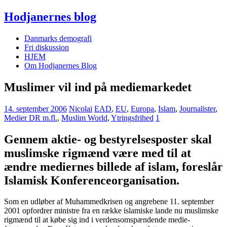
Hodjanernes blog
Danmarks demografi
Fri diskussion
HJEM
Om Hodjanernes Blog
Muslimer vil ind på mediemarkedet
14. september 2006
Nicolai
EAD
,
EU
,
Europa
,
Islam
,
Journalister
,
Medier DR m.fl.
,
Muslim World
,
Ytringsfrihed
1
Gennem aktie- og bestyrelsesposter skal
muslimske rigmænd være med til at
ændre mediernes billede af islam, fore­slår
Islamisk Konferenceorganisation.
Som en udløber af Muhammedkrisen og angrebene 11. september
2001 opfordrer ministre fra en række islamiske lande nu muslimske
rigmænd til at købe sig ind i verdensomspændende medie­