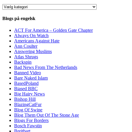
Kategorier
Blogs på engelsk
ACT For America – Golden Gate Chapter
Always On Watch
Americans Against Hate
Ann Coulter
Answering Muslims
Atlas Shrugs
Backspin
Bad News From The Netherlands
Banned Video
Bare Naked Islam
BasedPoland
Biased BBC
Big Hairy News
Bishop Hill
BlazingCatFur
Blog Of Swine
Blog Them Out Of The Stone Age
Blogs For Borders
Bosch Fawstin
Breitbart