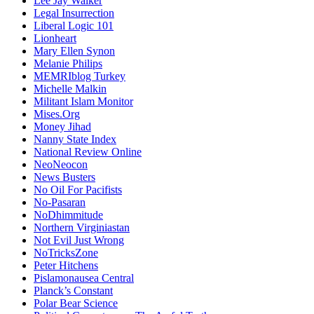
Lee Jay Walker
Legal Insurrection
Liberal Logic 101
Lionheart
Mary Ellen Synon
Melanie Philips
MEMRIblog Turkey
Michelle Malkin
Militant Islam Monitor
Mises.Org
Money Jihad
Nanny State Index
National Review Online
NeoNeocon
News Busters
No Oil For Pacifists
No-Pasaran
NoDhimmitude
Northern Virginiastan
Not Evil Just Wrong
NoTricksZone
Peter Hitchens
Pislamonausea Central
Planck’s Constant
Polar Bear Science