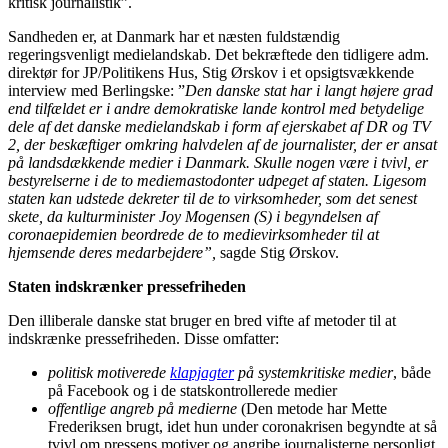
kritisk journalistik”.
Sandheden er, at Danmark har et næsten fuldstændig
regeringsvenligt medielandskab. Det bekræftede den tidligere adm.
direktør for JP/Politikens Hus, Stig Ørskov i et opsigtsvækkende
interview med Berlingske: ”
Den danske stat har i langt højere grad
end tilfældet er i andre demokratiske lande kontrol med betydelige
dele af det danske medielandskab i form af ejerskabet af DR og TV
2, der beskæftiger omkring halvdelen af de journalister, der er ansat
på landsdækkende medier i Danmark. Skulle nogen være i tvivl, er
bestyrelserne i de to mediemastodonter udpeget af staten. Ligesom
staten kan udstede dekreter til de to virksomheder, som det senest
skete, da kulturminister Joy Mogensen (S) i begyndelsen af
coronaepidemien beordrede de to medievirksomheder til at
hjemsende deres medarbejdere”,
sagde Stig Ørskov.
Staten indskrænker pressefriheden
Den illiberale danske stat bruger en bred vifte af metoder til at
indskrænke pressefriheden. Disse omfatter:
politisk motiverede
klapjagter
på systemkritiske medier
, både
på Facebook og i de statskontrollerede medier
offentlige angreb på medierne
(Den metode har Mette
Frederiksen brugt, idet hun under coronakrisen begyndte at så
tvivl om pressens motiver og angribe journalisterne personligt,