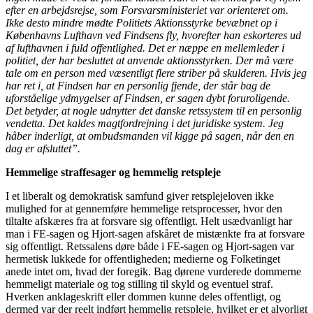
efter en arbejdsrejse, som Forsvarsministeriet var orienteret om.
Ikke desto mindre mødte Politiets Aktionsstyrke bevæbnet op i
Københavns Lufthavn ved Findsens fly, hvorefter han eskorteres ud
af lufthavnen i fuld offentlighed. Det er næppe en mellemleder i
politiet, der har besluttet at anvende aktionsstyrken. Der må være
tale om en person med væsentligt flere striber på skulderen. Hvis jeg
har ret i, at Findsen har en personlig fjende, der står bag de
uforståelige ydmygelser af Findsen, er sagen dybt foruroligende.
Det betyder, at nogle udnytter det danske retssystem til en personlig
vendetta. Det kaldes magtfordrejning i det juridiske system. Jeg
håber inderligt, at ombudsmanden vil kigge på sagen, når den en
dag er afsluttet”.
Hemmelige straffesager og hemmelig retspleje
I et liberalt og demokratisk samfund giver retsplejeloven ikke
mulighed for at gennemføre hemmelige retsprocesser, hvor den
tiltalte afskæres fra at forsvare sig offentligt. Helt usædvanligt har
man i FE-sagen og Hjort-sagen afskåret de mistænkte fra at forsvare
sig offentligt. Retssalens døre både i FE-sagen og Hjort-sagen var
hermetisk lukkede for offentligheden; medierne og Folketinget
anede intet om, hvad der foregik. Bag dørene vurderede dommerne
hemmeligt materiale og tog stilling til skyld og eventuel straf.
Hverken anklageskrift eller dommen kunne deles offentligt, og
dermed var der reelt indført hemmelig retspleje, hvilket er et alvorligt