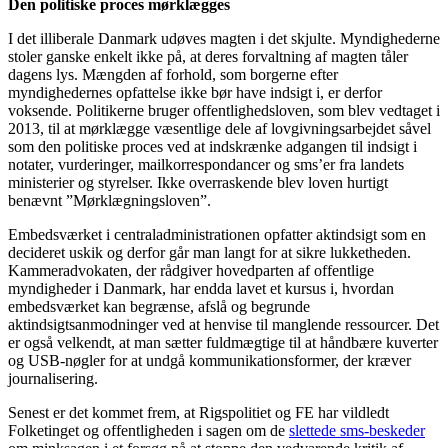
Den politiske proces mørklægges
I det illiberale Danmark udøves magten i det skjulte. Myndighederne
stoler ganske enkelt ikke på, at deres forvaltning af magten tåler
dagens lys. Mængden af forhold, som borgerne efter
myndighedernes opfattelse ikke bør have indsigt i, er derfor
voksende. Politikerne bruger offentlighedsloven, som blev vedtaget i
2013, til at mørklægge væsentlige dele af lovgivningsarbejdet såvel
som den politiske proces ved at indskrænke adgangen til indsigt i
notater, vurderinger, mailkorrespondancer og sms’er fra landets
ministerier og styrelser. Ikke overraskende blev loven hurtigt
benævnt ”Mørklægningsloven”.
Embedsværket i centraladministrationen opfatter aktindsigt som en
decideret uskik og derfor går man langt for at sikre lukketheden.
Kammeradvokaten, der rådgiver hovedparten af offentlige
myndigheder i Danmark, har endda lavet et kursus i, hvordan
embedsværket kan begrænse, afslå og begrunde
aktindsigtsanmodninger ved at henvise til manglende ressourcer. Det
er også velkendt, at man sætter fuldmægtige til at håndbære kuverter
og USB-nøgler for at undgå kommunikationsformer, der kræver
journalisering.
Senest er det kommet frem, at Rigspolitiet og FE har vildledt
Folketinget og offentligheden i sagen om de
slettede sms-beskeder