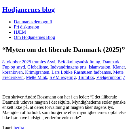
Hodjanernes blog
Danmarks demografi
Fri diskussion
HJEM
Om Hodjanernes Blog
“Myten om det liberale Danmark (2025)”
8. oktober 2025
trumfes
Asyl
,
Befolkningsudskiftning
,
Danmark
,
Fup og snyd
,
Globalisme
,
Indvandringens pris
,
Islamvasion
,
Klaner
,
koranloven
,
Krimigranten
,
Lars Løkke Rasmusen fadbamse
,
Mette
Frederiksen
,
Mette Mink
,
SVM regering
,
TrumfEs
,
Vælgerimport
7
Den skriver André Rossmann om her i en leder: “I det illiberale
Danmark udøves magten i det skjulte. Myndighederne stoler ganske
enkelt ikke på, at deres forvaltning af magten tåler dagens lys.
Mængden af forhold, som borgerne efter myndighedernes opfattelse
ikke bør have indsigt i, er derfor voksende”
Taget
herfra