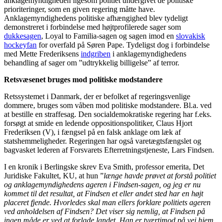
anklagemyndigheden ligesom politiet undergivet de politiske
prioriteringer, som en given regering måtte have.
Anklagemyndighedens politiske afhængighed blev tydeligt
demonstreret i forbindelse med højtprofilerede sager som
dukkesagen
, Loyal to Familia-sagen og sagen imod en
slovakisk
hockeyfan
for overfald på Søren Pape. Tydeligst dog i forbindelse
med Mette Frederiksens
indgriben
i anklagemyndighedens
behandling af sager om ”udtrykkelig billigelse” af terror.
Retsvæsenet bruges mod politiske modstandere
Retssystemet i Danmark, der er befolket af regeringsvenlige
dommere, bruges som våben mod politiske modstandere. Bl.a. ved
at bestille en straffesag. Den socialdemokratiske regering har f.eks.
forsøgt at smide en ledende oppositionspolitiker, Claus Hjort
Frederiksen (V), i fængsel på en falsk anklage om læk af
statshemmeligheder. Regeringen har også varetægtsfængslet og
bagvasket lederen af Forsvarets Efterretningstjeneste, Lars Findsen.
I en kronik i Berlingske skrev Eva Smith, professor emerita, Det
Juridiske Fakultet, KU, at hun ”
længe havde prøvet at forstå politiet
og anklagemyndighedens ageren i Findsen-sagen, og jeg er nu
kommet til det resultat, at Findsen et eller andet sted har en højt
placeret fjende. Hvorledes skal man ellers forklare politiets ageren
ved anholdelsen af Findsen? Det viser sig nemlig, at Findsen på
ingen måde er ved at forlade landet. Han er tværtimod på vej hjem