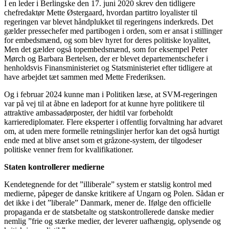
I en leder i Berlingske den 17. juni 2020 skrev den tidligere
chefredaktør Mette Østergaard, hvordan partitro loyalister til
regeringen var blevet håndplukket til regeringens inderkreds. Det
gælder pressechefer med partibogen i orden, som er ansat i stillinger
for embedsmænd, og som blev hyret for deres politiske loyalitet,
Men det gælder også topembedsmænd, som for eksempel Peter
Mørch og Barbara Bertelsen, der er blevet departementschefer i
henholdsvis Finansministeriet og Statsministeriet efter tidligere at
have arbejdet tæt sammen med Mette Frederiksen.
Og i februar 2024 kunne man i Politiken læse, at SVM-regeringen
var på vej til at åbne en ladeport for at kunne hyre politikere til
attraktive ambassadørposter, der hidtil var forbeholdt
karrierediplomater. Flere eksperter i offentlig forvaltning har advaret
om, at uden mere formelle retningslinjer herfor kan det også hurtigt
ende med at blive anset som et gråzone-system, der tilgodeser
politiske venner frem for kvalifikationer.
Staten kontrollerer medierne
Kendetegnende for det ”illiberale” system er statslig kontrol med
medierne, påpeger de danske kritikere af Ungarn og Polen. Sådan er
det ikke i det ”liberale” Danmark, mener de. Ifølge den officielle
propaganda er de statsbetalte og statskontrollerede danske medier
nemlig ”frie og stærke medier, der leverer uafhængig, oplysende og