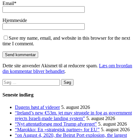
Email
*
Hjemmeside
Save my name, email, and website in this browser for the next
time I comment.
Dette site anvender Akismet til at reducere spam.
Læs om hvordan
din kommentar bliver behandlet
.
Søg
efter:
Seneste indlæg
Dagens høst af videoer
5. august 2026
“Ireland’s new €53m. jet may struggle in fog as government
rejects Israeli-made landing system”
5. august 2026
“Nyt attentatforsøg mod Trump afværget”
5. august 2026
“Marokko: En »strategisk partner« for EU”
5. august 2026
“on August 4, 2020, the Beirut Port explosion, the largest