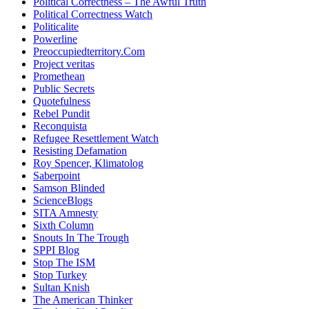
Political Correctness – The Awful Truth
Political Correctness Watch
Politicalite
Powerline
Preoccupiedterritory.Com
Project veritas
Promethean
Public Secrets
Quotefulness
Rebel Pundit
Reconquista
Refugee Resettlement Watch
Resisting Defamation
Roy Spencer, Klimatolog
Saberpoint
Samson Blinded
ScienceBlogs
SITA Amnesty
Sixth Column
Snouts In The Trough
SPPI Blog
Stop The ISM
Stop Turkey
Sultan Knish
The American Thinker