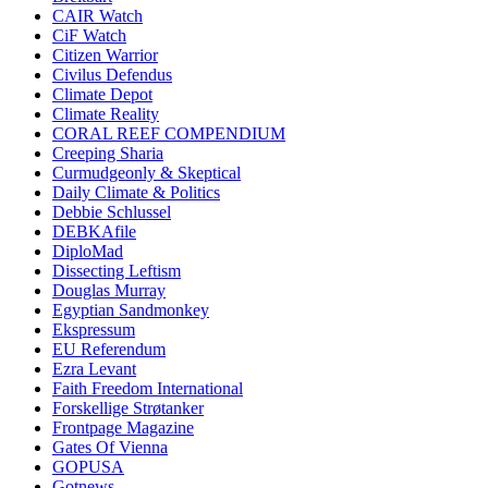
CAIR Watch
CiF Watch
Citizen Warrior
Civilus Defendus
Climate Depot
Climate Reality
CORAL REEF COMPENDIUM
Creeping Sharia
Curmudgeonly & Skeptical
Daily Climate & Politics
Debbie Schlussel
DEBKAfile
DiploMad
Dissecting Leftism
Douglas Murray
Egyptian Sandmonkey
Ekspressum
EU Referendum
Ezra Levant
Faith Freedom International
Forskellige Strøtanker
Frontpage Magazine
Gates Of Vienna
GOPUSA
Gotnews