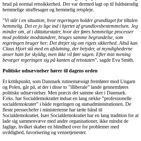
brud på normal retssikkerhed. Der var dermed lagt op til fuldstændig
hemmelige straffesager og hemmelig retspleje.
”
Vi står i en situation, hvor regeringen holder grundlaget for tiltalen
hemmelig. Det er jo lige ind i hjertet af grundlovsbestemmelsen. Jeg
minder om, at i diktaturstater, hvor der føres hemmelige processer
mod politiske modstandere, bruges samme begrundelse, som
regeringen bruger her: Det drejer sig om rigets sikkerhed. Altså kan
Claus Hjort stå med en afslutning, der betyder, at myndighederne
anser ham for skyldig, men ikke vil føre sagen. Efter min mening
bevæger regeringen sig på kanten af retsstaten
”, sagde Eva Smith.
Politiske udnævnelser hører til dagens orden
Et kritikpunkt, som Danmark rutinemæssigt fremfører mod Ungarn
og Polen, går på, at der i disse to ”illiberale” lande gennemføres
politiske udnævnelser. Men præcis det samme sker i Danmark.
F.eks. har Socialdemokratiet indsat en lang række ”professionelle
socialdemokrater” i både regeringen og statsadministrationen. De
fleste pressechefer i ministerierne har tætte bånd til
Socialdemokratiet. Især Socialdemokratiet har en lang tradition for at
lade sig sammenvæve med andre organisationer, ikke mindst de
faglige, hvilket skaber en blindhed over for problemer med
uvildighed, favorisering og vennetjenester.