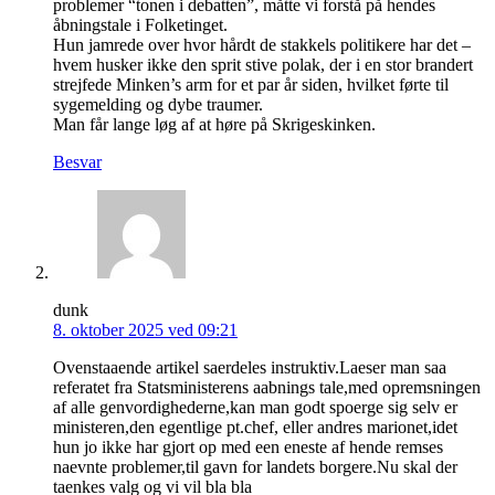
problemer “tonen i debatten”, måtte vi forstå på hendes
åbningstale i Folketinget.
Hun jamrede over hvor hårdt de stakkels politikere har det –
hvem husker ikke den sprit stive polak, der i en stor brandert
strejfede Minken’s arm for et par år siden, hvilket førte til
sygemelding og dybe traumer.
Man får lange løg af at høre på Skrigeskinken.
Besvar
dunk
8. oktober 2025 ved 09:21
Ovenstaaende artikel saerdeles instruktiv.Laeser man saa
referatet fra Statsministerens aabnings tale,med opremsningen
af alle genvordighederne,kan man godt spoerge sig selv er
ministeren,den egentlige pt.chef, eller andres marionet,idet
hun jo ikke har gjort op med een eneste af hende remses
naevnte problemer,til gavn for landets borgere.Nu skal der
taenkes valg og vi vil bla bla