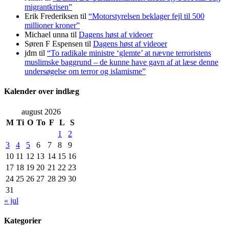
migrantkrisen”
Erik Frederiksen
til
“Motorstyrelsen beklager fejl til 500
millioner kroner”
Michael unna
til
Dagens høst af videoer
Søren F Espensen
til
Dagens høst af videoer
jdm
til
“To radikale ministre ‘glemte’ at nævne terroristens
muslimske baggrund – de kunne have gavn af at læse denne
undersøgelse om terror og islamisme”
Kalender over indlæg
august 2026
M
Ti
O
To
F
L
S
1
2
3
4
5
6
7
8
9
10
11
12
13
14
15
16
17
18
19
20
21
22
23
24
25
26
27
28
29
30
31
« jul
Kategorier