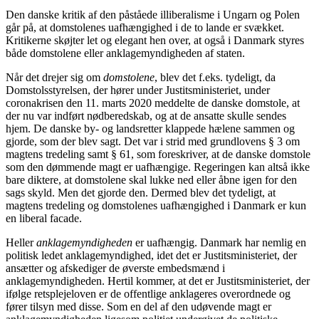
Den danske kritik af den påståede illiberalisme i Ungarn og Polen
går på, at domstolenes uafhængighed i de to lande er svækket.
Kritikerne skøjter let og elegant hen over, at også i Danmark styres
både domstolene eller anklagemyndigheden af staten.
Når det drejer sig om
domstolene
, blev det f.eks. tydeligt, da
Domstolsstyrelsen, der hører under Justitsministeriet, under
coronakrisen den 11. marts 2020 meddelte de danske domstole, at
der nu var indført nødberedskab, og at de ansatte skulle sendes
hjem. De danske by- og landsretter klappede hælene sammen og
gjorde, som der blev sagt. Det var i strid med grundlovens § 3 om
magtens tredeling samt § 61, som foreskriver, at de danske domstole
som den dømmende magt er uafhængige. Regeringen kan altså ikke
bare diktere, at domstolene skal lukke ned eller åbne igen for den
sags skyld. Men det gjorde den. Dermed blev det tydeligt, at
magtens tredeling og domstolenes uafhængighed i Danmark er kun
en liberal facade.
Heller
anklagemyndigheden
er uafhængig. Danmark har nemlig en
politisk ledet anklagemyndighed, idet det er Justitsministeriet, der
ansætter og afskediger de øverste embedsmænd i
anklagemyndigheden. Hertil kommer, at det er Justitsministeriet, der
ifølge retsplejeloven er de offentlige anklageres overordnede og
fører tilsyn med disse. Som en del af den udøvende magt er