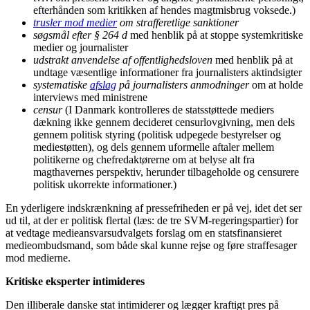
efterhånden som kritikken af hendes magtmisbrug voksede.)
trusler mod medier
om strafferetlige sanktioner
søgsmål efter § 264 d
med henblik på at stoppe systemkritiske
medier og journalister
udstrakt anvendelse af offentlighedsloven
med henblik på at
undtage væsentlige informationer fra journalisters aktindsigter
systematiske
afslag
på journalisters anmodninger
om at holde
interviews med ministrene
censur
(I Danmark kontrolleres de statsstøttede mediers
dækning ikke gennem decideret censurlovgivning, men dels
gennem politisk styring (politisk udpegede bestyrelser og
mediestøtten), og dels gennem uformelle aftaler mellem
politikerne og chefredaktørerne om at belyse alt fra
magthavernes perspektiv, herunder tilbageholde og censurere
politisk ukorrekte informationer.)
En yderligere indskrænkning af pressefriheden er på vej, idet det ser
ud til, at der er politisk flertal (læs: de tre SVM-regeringspartier) for
at vedtage medieansvarsudvalgets forslag om en statsfinansieret
medieombudsmand, som både skal kunne rejse og føre straffesager
mod medierne.
Kritiske eksperter intimideres
Den illiberale danske stat intimiderer og lægger kraftigt pres på