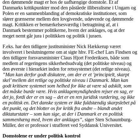
den dømmende magt er hos de uafhængige domstole. Et af
Danmarks kritikpunkter mod den påståede illiberalisme i Ungarn og
Polen er en sammenblanding af demokratiske institutioner, som
slører grænserne mellem den lovgivende, udøvende og dømmende
magt. Kritikken er bemærkelsesværdig i betragtning af, at i
Danmark bestemmer politikerne, hvem der anklages, og at der
meget nemt går jura i politikken og politik i juraen.
F.eks. har den tidligere justitsminister Nick Hækkerup været
involveret i beslutningerne om at sigte hhv. FE-chef Lars Findsen og
den tidligere forsvarsminister Claus Hjort Frederiksen, både som
medlem af regeringens sikkerhedsudvalg (det politiske niveau) og
den øverste i hierarkiet inden for retssystemet (det retlige niveau).
”Man kan derfor godt diskutere, om der er et ’principielt, skarpt
skel’ mellem det retlige og politiske niveau i Danmark. Man kan
godt kritisere systemet som helhed for ikke at være så adskilt, som
det måske burde være. Hvis anklagemyndigheden rejser en sag, er
det jo, fordi der er en sag – det er en ren juridisk vurdering, og ikke
en politisk en. Det danske system er ikke fuldstændig skarpslebet på
det punkt, og det blotter os for kritik fra andre – blandt andet
diktaturstater – som kan sige, at der i Danmark er en politisk
sammenhæng med, hvem der anklages”
, siger Sten Schaumburg-
Müller, der er professor i strafferet ved Syddansk Universitet.
Domstolene er under politisk kontrol