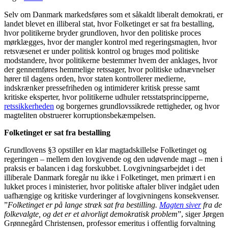
Selv om Danmark markedsføres som et såkaldt liberalt demokrati, er
landet blevet en illiberal stat, hvor Folketinget er sat fra bestalling,
hvor politikerne bryder grundloven, hvor den politiske proces
mørklægges, hvor der mangler kontrol med regeringsmagten, hvor
retsvæsenet er under politisk kontrol og bruges mod politiske
modstandere, hvor politikerne bestemmer hvem der anklages, hvor
der gennemføres hemmelige retssager, hvor politiske udnævnelser
hører til dagens orden, hvor staten kontrollerer medierne,
indskrænker pressefriheden og intimiderer kritisk presse samt
kritiske eksperter, hvor politikerne udhuler retsstatsprincipperne,
retssikkerheden
og borgernes grundlovssikrede rettigheder, og hvor
magteliten obstruerer korruptionsbekæmpelsen.
Folketinget er sat fra bestalling
Grundlovens §3 opstiller en klar magtadskillelse Folketinget og
regeringen – mellem den lovgivende og den udøvende magt – men i
praksis er balancen i dag forskubbet. Lovgivningsarbejdet i det
illiberale Danmark foregår nu ikke i Folketinget, men primært i en
lukket proces i ministerier, hvor politiske aftaler bliver indgået uden
uafhængige og kritiske vurderinger af lovgivningens konsekvenser.
”
Folketinget er på lange stræk sat fra bestilling.
Magten siver
fra de
folkevalgte, og det er et alvorligt demokratisk problem
”, siger Jørgen
Grønnegård Christensen, professor emeritus i offentlig forvaltning