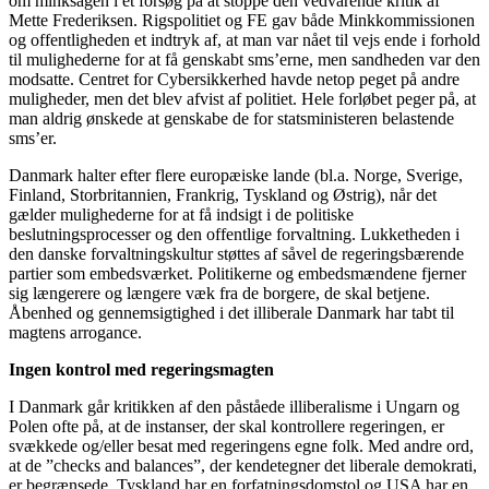
om minksagen i et forsøg på at stoppe den vedvarende kritik af
Mette Frederiksen. Rigspolitiet og FE gav både Minkkommissionen
og offentligheden et indtryk af, at man var nået til vejs ende i forhold
til mulighederne for at få genskabt sms’erne, men sandheden var den
modsatte. Centret for Cybersikkerhed havde netop peget på andre
muligheder, men det blev afvist af politiet. Hele forløbet peger på, at
man aldrig ønskede at genskabe de for statsministeren belastende
sms’er.
Danmark halter efter flere europæiske lande (bl.a. Norge, Sverige,
Finland, Storbritannien, Frankrig, Tyskland og Østrig), når det
gælder mulighederne for at få indsigt i de politiske
beslutningsprocesser og den offentlige forvaltning. Lukketheden i
den danske forvaltningskultur støttes af såvel de regeringsbærende
partier som embedsværket. Politikerne og embedsmændene fjerner
sig længerere og længere væk fra de borgere, de skal betjene.
Åbenhed og gennemsigtighed i det illiberale Danmark har tabt til
magtens arrogance.
Ingen kontrol med regeringsmagten
I Danmark går kritikken af den påståede illiberalisme i Ungarn og
Polen ofte på, at de instanser, der skal kontrollere regeringen, er
svækkede og/eller besat med regeringens egne folk. Med andre ord,
at de ”checks and balances”, der kendetegner det liberale demokrati,
er begrænsede. Tyskland har en forfatningsdomstol og USA har en