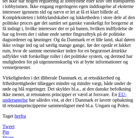
set ikke har nogen regulering af lobbyisme eller krav om transparens
i lobbyismen. Ikke engang regeringens egen inddragelse af eksterne
interesser igennem råd og nævn er let at få et klart billede af.
Kompleksiteten i lobbylandskabet og lukketheden i store dele af den
politiske proces gør det samlet set ganske vanskeligt for borgerne at
få indsigt i, hvilke interesser der er på banen, hvilken indflydelse de
har og hvem der i sidste ende sætter fingeraftryk på de politiske
dagsordener og løsninger. Og da Danmark er et lille land, skal døren
ikke svinge ind og ud særlig mange gange, før der opstår et lukket
rum, hvor de samme mennesker inden for en begrænset årrække
udfylder vidt forskellige roller i det politiske system, og dermed har
muligheden for på uigennemskuelig vis at bytte informationer og
vennetjenester.
Virkeligheden i det illiberale Danmark er, at retssikkerhed og
frihedsrettigheder tillægges mindre og mindre vægt, både under de
røde og blå regeringer. Det skyldes bl.a., at den danske befolkning
ikke mener, at retsstatens principper er værd at forsvare. En
EU-
undersøgelse
har således vist, at der i Danmark er lavere opbakning
til retsstatsprincipperne sammenlignet med bl.a. Ungarn og Polen.
Taget
herfra
Tweet
Pin
Share