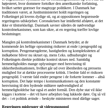
højesteret, hvor dommere fortolker den amerikanske forfatning,
hvilket sætter grænser for magtsyge politikere. I Danmark har
traditionen været, at Justitsministeriet holdt regeringen og
Folketinget på lovens dydige sti, og at oppositionen begrænsede
regeringens udskejelser. Coronakrisen har imidlertid afsløret, at det
ikke er tilstrækkeligt. Danmark savner således de nødvendige
kontrolmekanismer, som kan sikre, at en regering træffer lovlige
beslutninger.
Manglen på kontrolmekanismer i Danmark betyder, at de
kommende års heftige oprustning risikerer at ende i pengespild og
korruption. Pengemængderne, hastigheden og kompleksiteten af
indkøbene bliver nu skruet op, mens f.eks. udbudsregler og
Folketingets direkte politiske kontrol skrues ned. Samtidig
hemmeligholdes mange oplysninger med henvisning til
sikkerhedssituationen, hvilket går ud over åbenheden og pressens
mulighed for at dække processerne kritisk. I bedste fald er risikoen
pengespild. I værste fald ender pengene i de forkerte lommer – altså
korruption. Det høje tempo i kommunikationen og den konstante
henvisning til den bydende militære nødvendighed af
hemmeligholdelse har også et andet formål. Den dybe stat vil ikke
kigges i kortene – det vil have arbejdsro bag lukkede døre. Og så vil
det – i et politisk ærinde – beskytte ministeren mod dårlige sager.
Regeringen misbruger sit vidensmonopol