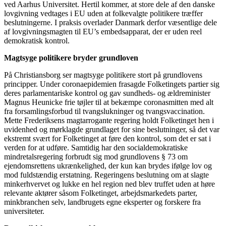
ved Aarhus Universitet. Hertil kommer, at store dele af den danske
lovgivning vedtages i EU uden at folkevalgte politikere træffer
beslutningerne. I praksis overlader Danmark derfor væsentlige dele
af lovgivningsmagten til EU’s embedsapparat, der er uden reel
demokratisk kontrol.
Magtsyge politikere bryder grundloven
På Christiansborg ser magtsyge politikere stort på grundlovens
principper. Under coronaepidemien frasagde Folketingets partier sig
deres parlamentariske kontrol og gav sundheds- og ældreminister
Magnus Heunicke frie tøjler til at bekæmpe coronasmitten med alt
fra forsamlingsforbud til tvangslukninger og tvangsvaccination.
Mette Frederiksens magtarrogante regering holdt Folketinget hen i
uvidenhed og mørklagde grundlaget for sine beslutninger, så det var
ekstremt svært for Folketinget at føre den kontrol, som det er sat i
verden for at udføre. Samtidig har den socialdemokratiske
mindretalsregering forbrudt sig mod grundlovens § 73 om
ejendomsrettens ukrænkelighed, der kun kan brydes ifølge lov og
mod fuldstændig erstatning. Regeringens beslutning om at slagte
minkerhvervet og lukke en hel region ned blev truffet uden at høre
relevante aktører såsom Folketinget, arbejdsmarkedets parter,
minkbranchen selv, landbrugets egne eksperter og forskere fra
universiteter.