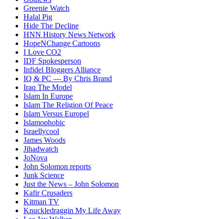
Greenie Watch
Halal Pig
Hide The Decline
HNN History News Network
HopeNChange Cartoons
I Love CO2
IDF Spokesperson
Infidel Bloggers Alliance
IQ & PC — By Chris Brand
Iraq The Model
Islam In Europe
Islam The Religion Of Peace
Islam Versus Europe
l
Islamophobic
Israellycool
James Woods
Jihadwatch
JoNova
John Solomon reports
Junk Science
Just the News – John Solomon
Kafir Crusaders
Kitman TV
Knuckledraggin My Life Away