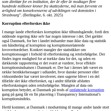
som direktør for en institution, der år efter år modtager flere
hundrede millioner kroner fra skatteyderne, må man forvente en
ærlighed om konsekvenserne af udviklingen ved domstolen i
Strasbourg
”. (Berlingske, 6. okt. 2025)
Korruption efterforskes ikke
I mange lande efterforskes korruption ikke tilbundsgående, fordi den
siddende regering ikke selv har nogen interesse i det. Det gælder
også Danmark, for her i landet indsamler man ikke data og statistik
om håndtering af korruption og korruptionsrelaterede
lovovertrædelser. Konkret mangler der statistikker om
korruptionssager i forhold til efterforskning og retsforfølgelse. Der
findes ingen mulighed for at trække data for det, og uden en
dækkende rapportering er det svært at vurdere, hvor effektiv
korruptionsindsatsen i Danmark er. Der har i årenes løb været en
række bestikkelsessager i udlandet, hvor danske personer eller
virksomheder har været involveret, men sagerne bliver i en del
tilfælde slet ikke efterforsket, og i andre tilfælde afsluttes
efterforskningen uden retsforfølgelse. Manglen af data om
korruption betyder, at Danmark på trods af
omfattende korruption
gang på gang får en fin placering i Transparency International’s
korruptionsindeks.
Hertil kommer, at Danmark i modsætning til mange andre lande stort