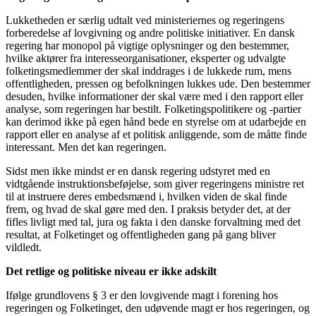
Lukketheden er særlig udtalt ved ministeriernes og regeringens
forberedelse af lovgivning og andre politiske initiativer. En dansk
regering har monopol på vigtige oplysninger og den bestemmer,
hvilke aktører fra interesseorganisationer, eksperter og udvalgte
folketingsmedlemmer der skal inddrages i de lukkede rum, mens
offentligheden, pressen og befolkningen lukkes ude. Den bestemmer
desuden, hvilke informationer der skal være med i den rapport eller
analyse, som regeringen har bestilt. Folketingspolitikere og -partier
kan derimod ikke på egen hånd bede en styrelse om at udarbejde en
rapport eller en analyse af et politisk anliggende, som de måtte finde
interessant. Men det kan regeringen.
Sidst men ikke mindst er en dansk regering udstyret med en
vidtgående instruktionsbeføjelse, som giver regeringens ministre ret
til at instruere deres embedsmænd i, hvilken viden de skal finde
frem, og hvad de skal gøre med den. I praksis betyder det, at der
fifles livligt med tal, jura og fakta i den danske forvaltning med det
resultat, at Folketinget og offentligheden gang på gang bliver
vildledt.
Det retlige og politiske niveau er ikke adskilt
Ifølge grundlovens § 3 er den lovgivende magt i forening hos
regeringen og Folketinget, den udøvende magt er hos regeringen, og