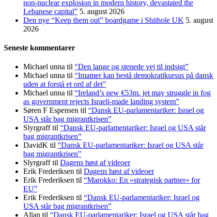
non-nuclear explosion in modern history, devastated the
Lebanese capital”
5. august 2026
Den nye “Keep them out” boardgame i Shithole UK
5. august
2026
Seneste kommentarer
Michael unna
til
“Den lange og stenede vej til indsigt”
Michael unna
til
“Imamer kan bestå demokratikursus på dansk
uden at forstå et ord af det”
Michael unna
til
“Ireland’s new €53m. jet may struggle in fog
as government rejects Israeli-made landing system”
Søren F Espensen
til
“Dansk EU-parlamentariker: Israel og
USA står bag migrantkrisen”
Slyrgraff
til
“Dansk EU-parlamentariker: Israel og USA står
bag migrantkrisen”
DavidK
til
“Dansk EU-parlamentariker: Israel og USA står
bag migrantkrisen”
Slyrgraff
til
Dagens høst af videoer
Erik Frederiksen
til
Dagens høst af videoer
Erik Frederiksen
til
“Marokko: En »strategisk partner« for
EU”
Erik Frederiksen
til
“Dansk EU-parlamentariker: Israel og
USA står bag migrantkrisen”
Allan
til
“Dansk EU-parlamentariker: Israel og USA står bag