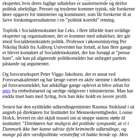
eksperter, hvis deres faglige udtalelser er uautoriserede og derfor
politisk ubelejlige. Presset og truslerne kommer typisk, når forskerne
løser opgaver for ministerier og kommuner, som får forskerne til at
farve forskningsresultaterne i en ”politisk korrekt” retning.
Topfolk i Socialdemokratiet har f.eks. i flere tilfælde truet uvildige
eksperter og organisationer, der er kommer med udtalelser, der går
imod Socialdemokratiets politik. Professor i økonomistyring Per
Nikolaj Bukh fra Aalborg Universitet har fortalt, at han flere gange
er blevet kontaktet af Socialdemokratiet, der har forsøgt at ”presse
ham”, når han på afgørende politikområder har anfægtet partiets
påstande og argumenter.
Og forsvarsekspert Peter Viggo Jakobsen, der er ansat ved
Forsvarsakademiet og har længe været en aktiv stemme i debatten
på forsvarsområdet, har adskillige gange oplevet at blive udsat for
pres
fra embedsmænd og særlige rådgivere i ministerierne. Man har
endda truet ham med fyring, hvis han ikke holdt en lavere profil.
Senest har den nytiltrådte udlændingeminister Rasmus Stoklund i sit
angreb på direktøren for Instituttet for Menneskerettigheder, Louise
Holck, leveret en slet skjult trussel om at stoppe statens støtte til
instituttet: ”
Direktøren har muligvis det politiske synspunkt, at vi i
Danmark ikke bør kunne udvise dybt kriminelle udlændinge, og
mange på den værdipolitiske venstrefløj vil bakke hende op. Men