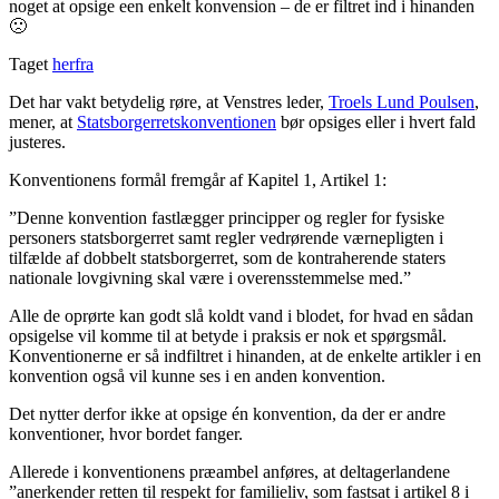
noget at opsige een enkelt konvension – de er filtret ind i hinanden
🙁
Taget
herfra
Det har vakt betydelig røre, at Venstres leder,
Troels Lund Poulsen
,
mener, at
Statsborgerretskonventionen
bør opsiges eller i hvert fald
justeres.
Konventionens formål fremgår af Kapitel 1, Artikel 1:
”Denne konvention fastlægger principper og regler for fysiske
personers statsborgerret samt regler vedrørende værnepligten i
tilfælde af dobbelt statsborgerret, som de kontraherende staters
nationale lovgivning skal være i overensstemmelse med.”
Alle de oprørte kan godt slå koldt vand i blodet, for hvad en sådan
opsigelse vil komme til at betyde i praksis er nok et spørgsmål.
Konventionerne er så indfiltret i hinanden, at de enkelte artikler i en
konvention også vil kunne ses i en anden konvention.
Det nytter derfor ikke at opsige én konvention, da der er andre
konventioner, hvor bordet fanger.
Allerede i konventionens præambel anføres, at deltagerlandene
”anerkender retten til respekt for familieliv, som fastsat i artikel 8 i