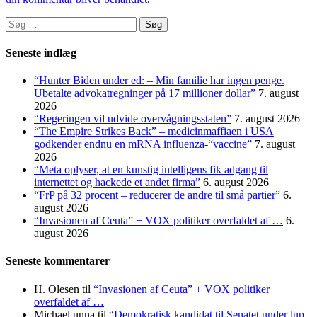
Søg
efter:
Seneste indlæg
“Hunter Biden under ed: – Min familie har ingen penge.
Ubetalte advokat­regninger på 17 millioner dollar”
7. august
2026
“Regeringen vil udvide overvågningsstaten”
7. august 2026
“The Empire Strikes Back” – medicinmaffiaen i USA
godkender endnu en mRNA influenza-“vaccine”
7. august
2026
“Meta oplyser, at en kunstig intelligens fik adgang til
internettet og hackede et andet firma”
6. august 2026
“FrP på 32 procent – reducerer de andre til små partier”
6.
august 2026
“Invasionen af Ceuta” + VOX politiker overfaldet af …
6.
august 2026
Seneste kommentarer
H. Olesen
til
“Invasionen af Ceuta” + VOX politiker
overfaldet af …
Michael unna
til
“Demokratisk kandidat til Senatet under lup