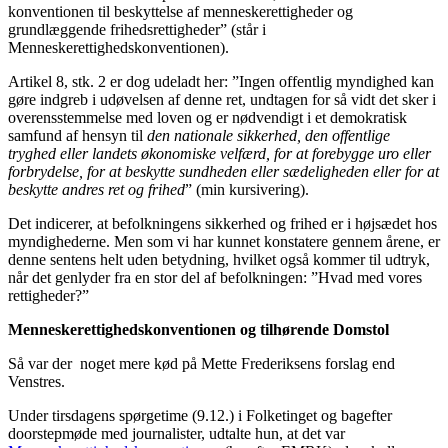
konventionen til beskyttelse af menneskerettigheder og
grundlæggende frihedsrettigheder” (står i
Menneskerettighedskonventionen).
Artikel 8, stk. 2 er dog udeladt her: ”Ingen offentlig myndighed kan
gøre indgreb i udøvelsen af denne ret, undtagen for så vidt det sker i
overensstemmelse med loven og er nødvendigt i et demokratisk
samfund af hensyn til
den nationale sikkerhed, den offentlige
tryghed eller landets økonomiske velfærd, for at forebygge uro eller
forbrydelse, for at beskytte sundheden eller sædeligheden eller for at
beskytte andres ret og frihed
” (min kursivering).
Det indicerer, at befolkningens sikkerhed og frihed er i højsædet hos
myndighederne. Men som vi har kunnet konstatere gennem årene, er
denne sentens helt uden betydning, hvilket også kommer til udtryk,
når det genlyder fra en stor del af befolkningen: ”Hvad med vores
rettigheder?”
Menneskerettighedskonventionen og tilhørende Domstol
Så var der noget mere kød på Mette Frederiksens forslag end
Venstres.
Under tirsdagens spørgetime (9.12.) i Folketinget og bagefter
doorstepmøde med journalister, udtalte hun, at det var