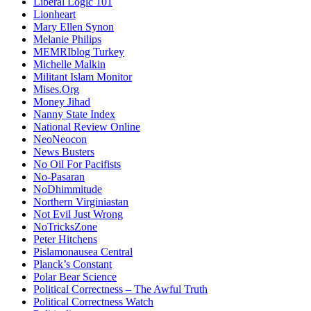
Liberal Logic 101
Lionheart
Mary Ellen Synon
Melanie Philips
MEMRIblog Turkey
Michelle Malkin
Militant Islam Monitor
Mises.Org
Money Jihad
Nanny State Index
National Review Online
NeoNeocon
News Busters
No Oil For Pacifists
No-Pasaran
NoDhimmitude
Northern Virginiastan
Not Evil Just Wrong
NoTricksZone
Peter Hitchens
Pislamonausea Central
Planck’s Constant
Polar Bear Science
Political Correctness – The Awful Truth
Political Correctness Watch