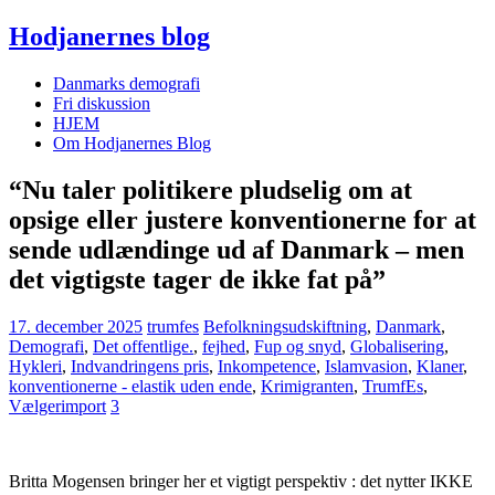
Hodjanernes blog
Danmarks demografi
Fri diskussion
HJEM
Om Hodjanernes Blog
“Nu taler politikere pludselig om at
opsige eller justere konventionerne for at
sende udlændinge ud af Danmark – men
det vigtigste tager de ikke fat på”
17. december 2025
trumfes
Befolkningsudskiftning
,
Danmark
,
Demografi
,
Det offentlige.
,
fejhed
,
Fup og snyd
,
Globalisering
,
Hykleri
,
Indvandringens pris
,
Inkompetence
,
Islamvasion
,
Klaner
,
konventionerne - elastik uden ende
,
Krimigranten
,
TrumfEs
,
Vælgerimport
3
Britta Mogensen bringer her et vigtigt perspektiv : det nytter IKKE