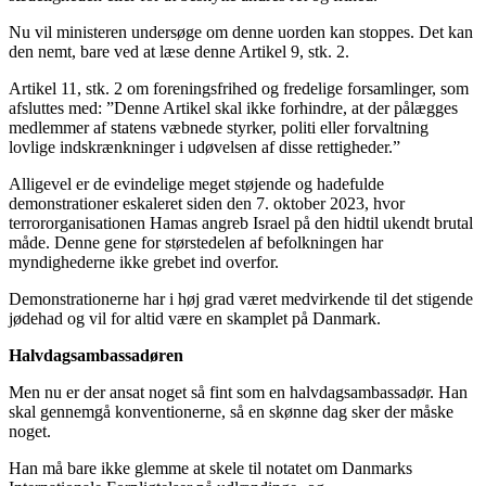
Nu vil ministeren undersøge om denne uorden kan stoppes. Det kan
den nemt, bare ved at læse denne Artikel 9, stk. 2.
Artikel 11, stk. 2 om foreningsfrihed og fredelige forsamlinger, som
afsluttes med: ”Denne Artikel skal ikke forhindre, at der pålægges
medlemmer af statens væbnede styrker, politi eller forvaltning
lovlige indskrænkninger i udøvelsen af disse rettigheder.”
Alligevel er de evindelige meget støjende og hadefulde
demonstrationer eskaleret siden den 7. oktober 2023, hvor
terrororganisationen Hamas angreb Israel på den hidtil ukendt brutal
måde. Denne gene for størstedelen af befolkningen har
myndighederne ikke grebet ind overfor.
Demonstrationerne har i høj grad været medvirkende til det stigende
jødehad og vil for altid være en skamplet på Danmark.
Halvdagsambassadøren
Men nu er der ansat noget så fint som en halvdagsambassadør. Han
skal gennemgå konventionerne, så en skønne dag sker der måske
noget.
Han må bare ikke glemme at skele til notatet om Danmarks