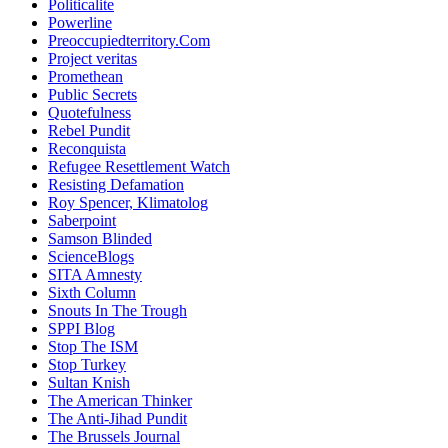
Politicalite
Powerline
Preoccupiedterritory.Com
Project veritas
Promethean
Public Secrets
Quotefulness
Rebel Pundit
Reconquista
Refugee Resettlement Watch
Resisting Defamation
Roy Spencer, Klimatolog
Saberpoint
Samson Blinded
ScienceBlogs
SITA Amnesty
Sixth Column
Snouts In The Trough
SPPI Blog
Stop The ISM
Stop Turkey
Sultan Knish
The American Thinker
The Anti-Jihad Pundit
The Brussels Journal