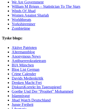
We Are Government
William M Briggs – Statistician To The Stars
Winds Of Jihad
Women Against Shariah
Worldthreats
Yorkshireminer
Zombietime
Tyske blogs:
Aktive Patrioten
Altermannblog
Anonymous News
Antibuererokratieteam
BIA München
Blog List German
Crime Calender
Davids Medienkritik
Denken Macht Frei
DiskursKorrekt Im Tagesspiegel
Goethe Und Der “Prophet” Mohammed
Islamnixgut
Jihad Watch Deutschland
Junge Freiheit
Libertaria