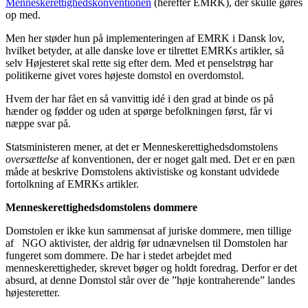
Menneskerettighedskonventionen
(herefter EMRK), der skulle gøres
op med.
Men her støder hun på implementeringen af EMRK i Dansk lov,
hvilket betyder, at alle danske love er tilrettet EMRKs artikler, så
selv Højesteret skal rette sig efter dem. Med et penselstrøg har
politikerne givet vores højeste domstol en overdomstol.
Hvem der har fået en så vanvittig idé i den grad at binde os på
hænder og fødder og uden at spørge befolkningen først, får vi
næppe svar på.
Statsministeren mener, at det er Menneskerettighedsdomstolens
oversættelse
af konventionen, der er noget galt med. Det er en pæn
måde at beskrive Domstolens aktivistiske og konstant udvidede
fortolkning af EMRKs artikler.
Menneskerettighedsdomstolens dommere
Domstolen er ikke kun sammensat af juriske dommere, men tillige
af NGO aktivister, der aldrig før udnævnelsen til Domstolen har
fungeret som dommere. De har i stedet arbejdet med
menneskerettigheder, skrevet bøger og holdt foredrag. Derfor er det
absurd, at denne Domstol står over de ”høje kontraherende” landes
højesteretter.