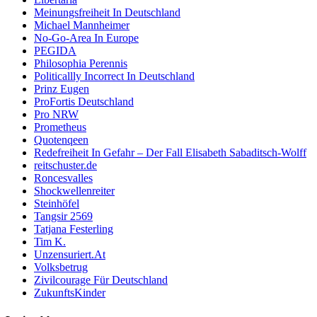
Meinungsfreiheit In Deutschland
Michael Mannheimer
No-Go-Area In Europe
PEGIDA
Philosophia Perennis
Politicallly Incorrect In Deutschland
Prinz Eugen
ProFortis Deutschland
Pro NRW
Prometheus
Quotenqeen
Redefreiheit In Gefahr – Der Fall Elisabeth Sabaditsch-Wolff
reitschuster.de
Roncesvalles
Shockwellenreiter
Steinhöfel
Tangsir 2569
Tatjana Festerling
Tim K.
Unzensuriert.At
Volksbetrug
Zivilcourage Für Deutschland
ZukunftsKinder