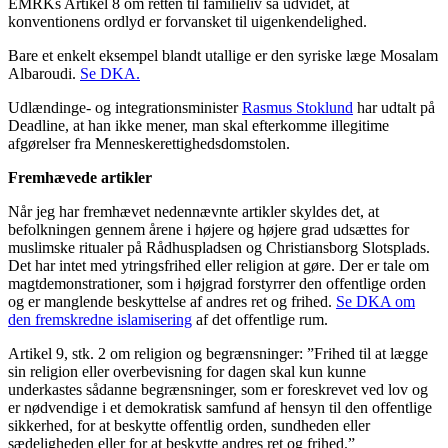
EMRKs Artikel 8 om retten til familieliv så udvidet, at
konventionens ordlyd er forvansket til uigenkendelighed.
Bare et enkelt eksempel blandt utallige er den syriske læge Mosalam
Albaroudi.
Se DKA.
Udlændinge- og integrationsminister
Rasmus Stoklund
har udtalt på
Deadline, at han ikke mener, man skal efterkomme illegitime
afgørelser fra Menneskerettighedsdomstolen.
Fremhævede artikler
Når jeg har fremhævet nedennævnte artikler skyldes det, at
befolkningen gennem årene i højere og højere grad udsættes for
muslimske ritualer på Rådhuspladsen og Christiansborg Slotsplads.
Det har intet med ytringsfrihed eller religion at gøre. Der er tale om
magtdemonstrationer, som i højgrad forstyrrer den offentlige orden
og er manglende beskyttelse af andres ret og frihed.
Se DKA om
den fremskredne islamisering
af det offentlige rum.
Artikel 9, stk. 2 om religion og begrænsninger: ”Frihed til at lægge
sin religion eller overbevisning for dagen skal kun kunne
underkastes sådanne begrænsninger, som er foreskrevet ved lov og
er nødvendige i et demokratisk samfund af hensyn til den offentlige
sikkerhed, for at beskytte offentlig orden, sundheden eller
sædeligheden eller for at beskytte andres ret og frihed.”