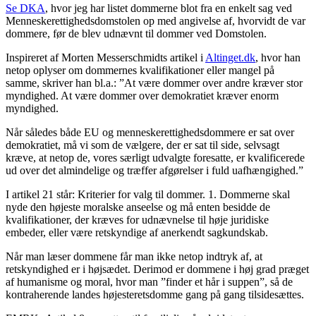
Se DKA
, hvor jeg har listet dommerne blot fra en enkelt sag ved
Menneskerettighedsdomstolen op med angivelse af, hvorvidt de var
dommere, før de blev udnævnt til dommer ved Domstolen.
Inspireret af Morten Messerschmidts artikel i
Altinget.dk
, hvor han
netop oplyser om dommernes kvalifikationer eller mangel på
samme, skriver han bl.a.: ”At være dommer over andre kræver stor
myndighed. At være dommer over demokratiet kræver enorm
myndighed.
Når således både EU og menneskerettighedsdommere er sat over
demokratiet, må vi som de vælgere, der er sat til side, selvsagt
kræve, at netop de, vores særligt udvalgte foresatte, er kvalificerede
ud over det almindelige og træffer afgørelser i fuld uafhængighed.”
I artikel 21 står: Kriterier for valg til dommer. 1. Dommerne skal
nyde den højeste moralske anseelse og må enten besidde de
kvalifikationer, der kræves for udnævnelse til høje juridiske
embeder, eller være retskyndige af anerkendt sagkundskab.
Når man læser dommene får man ikke netop indtryk af, at
retskyndighed er i højsædet. Derimod er dommene i høj grad præget
af humanisme og moral, hvor man ”finder et hår i suppen”, så de
kontraherende landes højesteretsdomme gang på gang tilsidesættes.