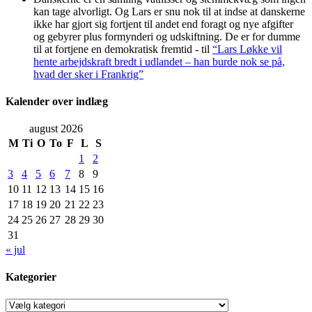
kan tage alvorligt. Og Lars er snu nok til at indse at danskerne
ikke har gjort sig fortjent til andet end foragt og nye afgifter
og gebyrer plus formynderi og udskiftning. De er for dumme
til at fortjene en demokratisk fremtid -
til
“Lars Løkke vil
hente arbejdskraft bredt i udlandet – han burde nok se på,
hvad der sker i Frankrig”
Kalender over indlæg
august 2026
M
Ti
O
To
F
L
S
1
2
3
4
5
6
7
8
9
10
11
12
13
14
15
16
17
18
19
20
21
22
23
24
25
26
27
28
29
30
31
« jul
Kategorier
Kategorier