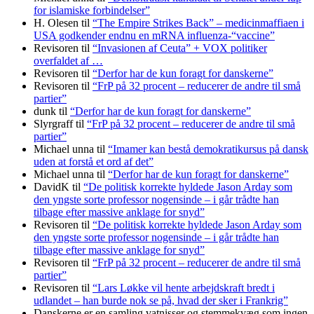
for islamiske forbindelser”
H. Olesen
til
“The Empire Strikes Back” – medicinmaffiaen i
USA godkender endnu en mRNA influenza-“vaccine”
Revisoren
til
“Invasionen af Ceuta” + VOX politiker
overfaldet af …
Revisoren
til
“Derfor har de kun foragt for danskerne”
Revisoren
til
“FrP på 32 procent – reducerer de andre til små
partier”
dunk
til
“Derfor har de kun foragt for danskerne”
Slyrgraff
til
“FrP på 32 procent – reducerer de andre til små
partier”
Michael unna
til
“Imamer kan bestå demokratikursus på dansk
uden at forstå et ord af det”
Michael unna
til
“Derfor har de kun foragt for danskerne”
DavidK
til
“De politisk korrekte hyldede Jason Arday som
den yngste sorte professor nogensinde – i går trådte han
tilbage efter massive anklage for snyd”
Revisoren
til
“De politisk korrekte hyldede Jason Arday som
den yngste sorte professor nogensinde – i går trådte han
tilbage efter massive anklage for snyd”
Revisoren
til
“FrP på 32 procent – reducerer de andre til små
partier”
Revisoren
til
“Lars Løkke vil hente arbejdskraft bredt i
udlandet – han burde nok se på, hvad der sker i Frankrig”
Danskerne er en samling vatnisser og stemmekvæg som ingen