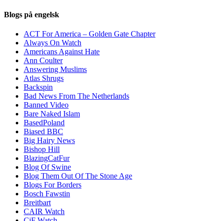
Blogs på engelsk
ACT For America – Golden Gate Chapter
Always On Watch
Americans Against Hate
Ann Coulter
Answering Muslims
Atlas Shrugs
Backspin
Bad News From The Netherlands
Banned Video
Bare Naked Islam
BasedPoland
Biased BBC
Big Hairy News
Bishop Hill
BlazingCatFur
Blog Of Swine
Blog Them Out Of The Stone Age
Blogs For Borders
Bosch Fawstin
Breitbart
CAIR Watch
CiF Watch