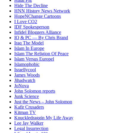
Halal Pig
Hide The Decline
HNN History News Network
HopeNChange Cartoons
I Love CO2
IDF Spokesperson
Infidel Bloggers Alliance
IQ & PC — By Chris Brand
Iraq The Model
Islam In Europe
Islam The Religion Of Peace
Islam Versus Europe
l
Islamophobic
Israellycool
James Woods
Jihadwatch
JoNova
John Solomon reports
Junk Science
Just the News – John Solomon
Kafir Crusaders
Kitman TV
Knuckledraggin My Life Away
Lee Jay Walker
Legal Insurrection