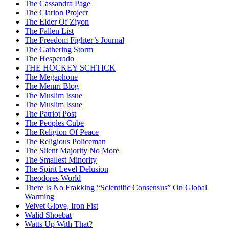
The Cassandra Page
The Clarion Project
The Elder Of Ziyon
The Fallen List
The Freedom Fighter’s Journal
The Gathering Storm
The Hesperado
THE HOCKEY SCHTICK
The Megaphone
The Memri Blog
The Muslim Issue
The Muslim Issue
The Patriot Post
The Peoples Cube
The Religion Of Peace
The Religious Policeman
The Silent Majority No More
The Smallest Minority
The Spirit Level Delusion
Theodores World
There Is No Frakking “Scientific Consensus” On Global
Warming
Velvet Glove, Iron Fist
Walid Shoebat
Watts Up With That?