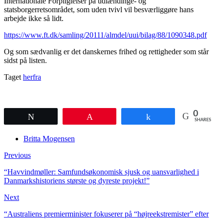
Internationale Forpligtelser på udlændinge- og
statsborgerretsområdet, som uden tvivl vil besværliggøre hans
arbejde ikke så lidt.
https://www.ft.dk/samling/20111/almdel/uui/bilag/88/1090348.pdf
Og som sædvanlig er det danskernes frihed og rettigheder som står
sidst på listen.
Taget
herfra
0
Tweet
Pin
Share
SHARES
Britta Mogensen
Previous
“Havvindmøller: Samfundsøkonomisk sjusk og uansvarlighed i
Danmarkshistoriens største og dyreste projekt!”
Next
“Australiens premierminister fokuserer på “højreekstremister” efter