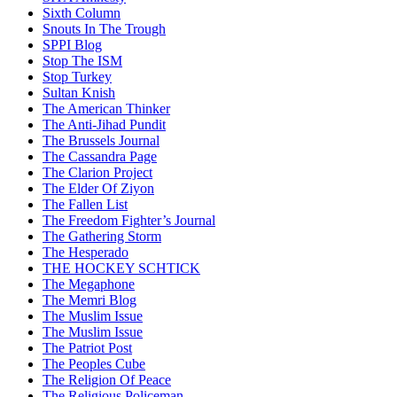
Sixth Column
Snouts In The Trough
SPPI Blog
Stop The ISM
Stop Turkey
Sultan Knish
The American Thinker
The Anti-Jihad Pundit
The Brussels Journal
The Cassandra Page
The Clarion Project
The Elder Of Ziyon
The Fallen List
The Freedom Fighter’s Journal
The Gathering Storm
The Hesperado
THE HOCKEY SCHTICK
The Megaphone
The Memri Blog
The Muslim Issue
The Muslim Issue
The Patriot Post
The Peoples Cube
The Religion Of Peace
The Religious Policeman