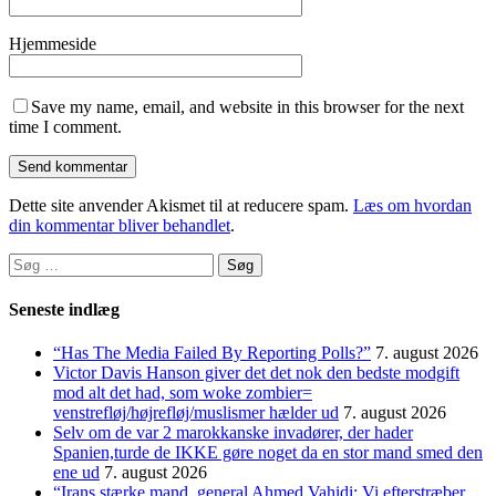
Hjemmeside
Save my name, email, and website in this browser for the next
time I comment.
Dette site anvender Akismet til at reducere spam.
Læs om hvordan
din kommentar bliver behandlet
.
Søg
efter:
Seneste indlæg
“Has The Media Failed By Reporting Polls?”
7. august 2026
Victor Davis Hanson giver det det nok den bedste modgift
mod alt det had, som woke zombier=
venstrefløj/højrefløj/muslismer hælder ud
7. august 2026
Selv om de var 2 marokkanske invadører, der hader
Spanien,turde de IKKE gøre noget da en stor mand smed den
ene ud
7. august 2026
“Irans stærke mand, general Ahmed Vahidi: Vi efterstræber