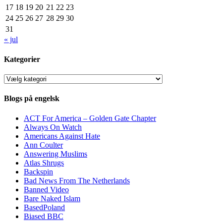
17
18
19
20
21
22
23
24
25
26
27
28
29
30
31
« jul
Kategorier
Kategorier
Blogs på engelsk
ACT For America – Golden Gate Chapter
Always On Watch
Americans Against Hate
Ann Coulter
Answering Muslims
Atlas Shrugs
Backspin
Bad News From The Netherlands
Banned Video
Bare Naked Islam
BasedPoland
Biased BBC