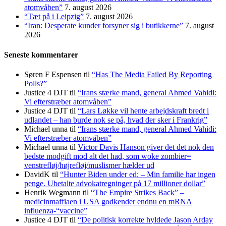
atomvåben”
7. august 2026
“Tæt på i Leipzig”
7. august 2026
“Iran: Desperate kunder forsyner sig i butikkerne”
7. august
2026
Seneste kommentarer
Søren F Espensen
til
“Has The Media Failed By Reporting
Polls?”
Justice 4 DJT
til
“Irans stærke mand, general Ahmed Vahidi:
Vi efterstræber atomvåben”
Justice 4 DJT
til
“Lars Løkke vil hente arbejdskraft bredt i
udlandet – han burde nok se på, hvad der sker i Frankrig”
Michael unna
til
“Irans stærke mand, general Ahmed Vahidi:
Vi efterstræber atomvåben”
Michael unna
til
Victor Davis Hanson giver det det nok den
bedste modgift mod alt det had, som woke zombier=
venstrefløj/højrefløj/muslismer hælder ud
DavidK
til
“Hunter Biden under ed: – Min familie har ingen
penge. Ubetalte advokat­regninger på 17 millioner dollar”
Henrik Wegmann
til
“The Empire Strikes Back” –
medicinmaffiaen i USA godkender endnu en mRNA
influenza-“vaccine”
Justice 4 DJT
til
“De politisk korrekte hyldede Jason Arday