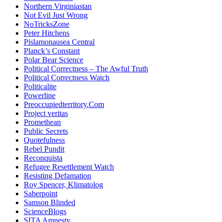
Northern Virginiastan
Not Evil Just Wrong
NoTricksZone
Peter Hitchens
Pislamonausea Central
Planck’s Constant
Polar Bear Science
Political Correctness – The Awful Truth
Political Correctness Watch
Politicalite
Powerline
Preoccupiedterritory.Com
Project veritas
Promethean
Public Secrets
Quotefulness
Rebel Pundit
Reconquista
Refugee Resettlement Watch
Resisting Defamation
Roy Spencer, Klimatolog
Saberpoint
Samson Blinded
ScienceBlogs
SITA Amnesty