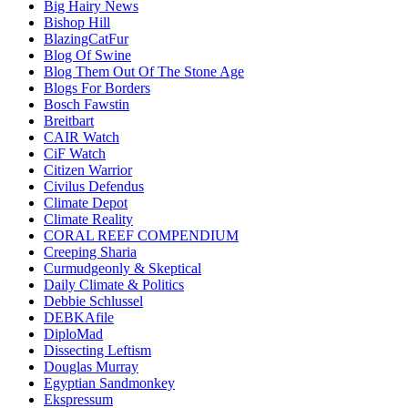
Big Hairy News
Bishop Hill
BlazingCatFur
Blog Of Swine
Blog Them Out Of The Stone Age
Blogs For Borders
Bosch Fawstin
Breitbart
CAIR Watch
CiF Watch
Citizen Warrior
Civilus Defendus
Climate Depot
Climate Reality
CORAL REEF COMPENDIUM
Creeping Sharia
Curmudgeonly & Skeptical
Daily Climate & Politics
Debbie Schlussel
DEBKAfile
DiploMad
Dissecting Leftism
Douglas Murray
Egyptian Sandmonkey
Ekspressum