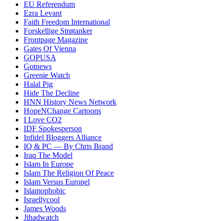
EU Referendum
Ezra Levant
Faith Freedom International
Forskellige Strøtanker
Frontpage Magazine
Gates Of Vienna
GOPUSA
Gotnews
Greenie Watch
Halal Pig
Hide The Decline
HNN History News Network
HopeNChange Cartoons
I Love CO2
IDF Spokesperson
Infidel Bloggers Alliance
IQ & PC — By Chris Brand
Iraq The Model
Islam In Europe
Islam The Religion Of Peace
Islam Versus Europe
l
Islamophobic
Israellycool
James Woods
Jihadwatch