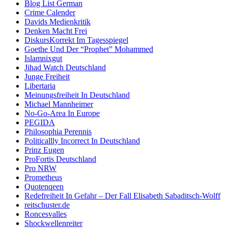
Blog List German
Crime Calender
Davids Medienkritik
Denken Macht Frei
DiskursKorrekt Im Tagesspiegel
Goethe Und Der “Prophet” Mohammed
Islamnixgut
Jihad Watch Deutschland
Junge Freiheit
Libertaria
Meinungsfreiheit In Deutschland
Michael Mannheimer
No-Go-Area In Europe
PEGIDA
Philosophia Perennis
Politicallly Incorrect In Deutschland
Prinz Eugen
ProFortis Deutschland
Pro NRW
Prometheus
Quotenqeen
Redefreiheit In Gefahr – Der Fall Elisabeth Sabaditsch-Wolff
reitschuster.de
Roncesvalles
Shockwellenreiter