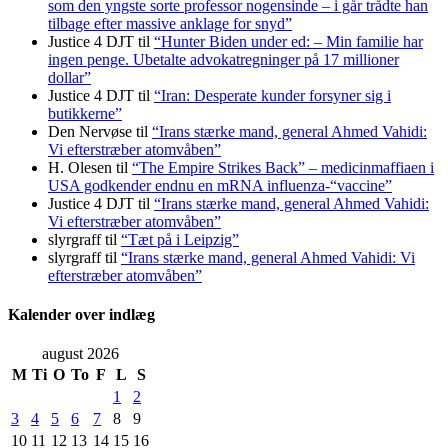
som den yngste sorte professor nogensinde – i går trådte han
tilbage efter massive anklage for snyd”
Justice 4 DJT
til
“Hunter Biden under ed: – Min familie har
ingen penge. Ubetalte advokat­regninger på 17 millioner
dollar”
Justice 4 DJT
til
“Iran: Desperate kunder forsyner sig i
butikkerne”
Den Nervøse
til
“Irans stærke mand, general Ahmed Vahidi:
Vi efterstræber atomvåben”
H. Olesen
til
“The Empire Strikes Back” – medicinmaffiaen i
USA godkender endnu en mRNA influenza-“vaccine”
Justice 4 DJT
til
“Irans stærke mand, general Ahmed Vahidi:
Vi efterstræber atomvåben”
slyrgraff
til
“Tæt på i Leipzig”
slyrgraff
til
“Irans stærke mand, general Ahmed Vahidi: Vi
efterstræber atomvåben”
Kalender over indlæg
august 2026
M
Ti
O
To
F
L
S
1
2
3
4
5
6
7
8
9
10
11
12
13
14
15
16