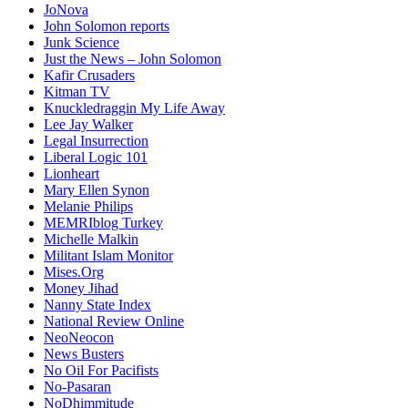
JoNova
John Solomon reports
Junk Science
Just the News – John Solomon
Kafir Crusaders
Kitman TV
Knuckledraggin My Life Away
Lee Jay Walker
Legal Insurrection
Liberal Logic 101
Lionheart
Mary Ellen Synon
Melanie Philips
MEMRIblog Turkey
Michelle Malkin
Militant Islam Monitor
Mises.Org
Money Jihad
Nanny State Index
National Review Online
NeoNeocon
News Busters
No Oil For Pacifists
No-Pasaran
NoDhimmitude