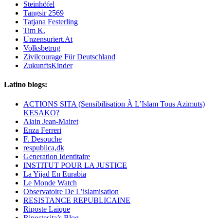
Steinhöfel
Tangsir 2569
Tatjana Festerling
Tim K.
Unzensuriert.At
Volksbetrug
Zivilcourage Für Deutschland
ZukunftsKinder
Latino blogs:
ACTIONS SITA (Sensibilisation À L’Islam Tous Azimuts)
KESAKO?
Alain Jean-Mairet
Enza Ferreri
F. Desouche
respublica,dk
Generation Identitaire
INSTITUT POUR LA JUSTICE
La Yijad En Eurabia
Le Monde Watch
Observatoire De L’islamisation
RESISTANCE REPUBLICAINE
Riposte Laique
Ripostesita’s Blog