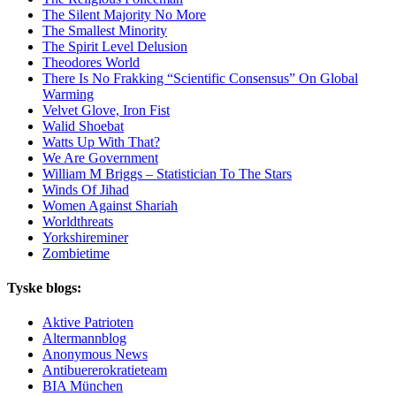
The Silent Majority No More
The Smallest Minority
The Spirit Level Delusion
Theodores World
There Is No Frakking “Scientific Consensus” On Global
Warming
Velvet Glove, Iron Fist
Walid Shoebat
Watts Up With That?
We Are Government
William M Briggs – Statistician To The Stars
Winds Of Jihad
Women Against Shariah
Worldthreats
Yorkshireminer
Zombietime
Tyske blogs:
Aktive Patrioten
Altermannblog
Anonymous News
Antibuererokratieteam
BIA München