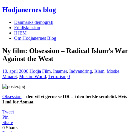
Hodjanernes blog
Danmarks demografi
Fri diskussion
HJEM
Om Hodjanernes Blog
Ny film: Obsession – Radical Islam’s War
Against the West
10. april 2006
Hodja
Film
,
Imamer
,
Indvandring
,
Islam
,
Moske,
Minaret
,
Muslim World
,
Terrorism
0
Obsession
–
den vil vi gerne se DR – i den bedste sendetid. Hvis
I må for Asmaa
.
Tweet
Pin
Share
0
Shares