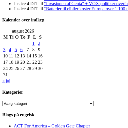
Justice 4 DJT
til
“Invasionen af Ceuta” + VOX politiker overfa
Justice 4 DJT
til
“Batterier til elbiler koster Europa over 1.100 
Kalender over indlæg
august 2026
M
Ti
O
To
F
L
S
1
2
3
4
5
6
7
8
9
10
11
12
13
14
15
16
17
18
19
20
21
22
23
24
25
26
27
28
29
30
31
« jul
Kategorier
Kategorier
Blogs på engelsk
ACT For America – Golden Gate Chapter