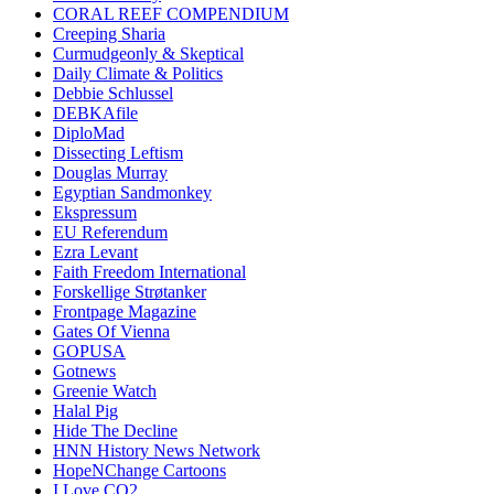
CORAL REEF COMPENDIUM
Creeping Sharia
Curmudgeonly & Skeptical
Daily Climate & Politics
Debbie Schlussel
DEBKAfile
DiploMad
Dissecting Leftism
Douglas Murray
Egyptian Sandmonkey
Ekspressum
EU Referendum
Ezra Levant
Faith Freedom International
Forskellige Strøtanker
Frontpage Magazine
Gates Of Vienna
GOPUSA
Gotnews
Greenie Watch
Halal Pig
Hide The Decline
HNN History News Network
HopeNChange Cartoons
I Love CO2