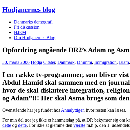
Hodjanernes blog
Danmarks demografi
Fri diskussion
HJEM
Om Hodjanernes Blog
Opfordring angående DR2’s Adam og Asm
30. marts 2006
Hodja
Citater
,
Danmark
,
Dhimmi
,
Immigration
,
Islam
I en række tv-programmer, som bliver vis
Abdul Hamid skal sammen med en journalis
hvor de skal diskutere integration, rel
og Adam”!!! Her skal Asma brugs som den 
Ovenstående har jeg fundet hos
Annalyttiger
, hvor resten kan læses.
For min del tror jeg ikke et hammerslag på, at DR bekymrer sig om k
dette
og
dette
. For ikke at glemme den
værste
m.h.p. den 1. udsendels