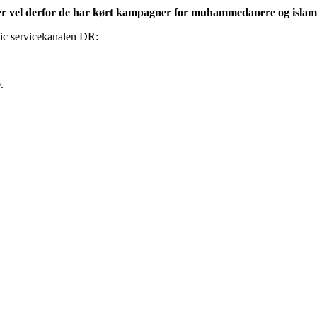
 er vel derfor de har kørt kampagner for muhammedanere og islam de
lic servicekanalen DR:
.