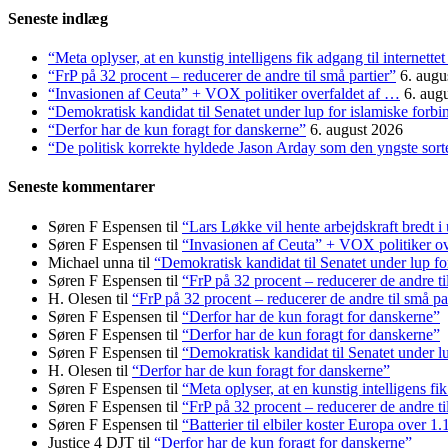
Seneste indlæg
“Meta oplyser, at en kunstig intelligens fik adgang til internett
“FrP på 32 procent – reducerer de andre til små partier”
6. augu
“Invasionen af Ceuta” + VOX politiker overfaldet af …
6. aug
“Demokratisk kandidat til Senatet under lup for islamiske forbi
“Derfor har de kun foragt for danskerne”
6. august 2026
“De politisk korrekte hyldede Jason Arday som den yngste sorte 
Seneste kommentarer
Søren F Espensen
til
“Lars Løkke vil hente arbejdskraft bredt i
Søren F Espensen
til
“Invasionen af Ceuta” + VOX politiker ov
Michael unna
til
“Demokratisk kandidat til Senatet under lup fo
Søren F Espensen
til
“FrP på 32 procent – reducerer de andre ti
H. Olesen
til
“FrP på 32 procent – reducerer de andre til små pa
Søren F Espensen
til
“Derfor har de kun foragt for danskerne”
Søren F Espensen
til
“Derfor har de kun foragt for danskerne”
Søren F Espensen
til
“Demokratisk kandidat til Senatet under lu
H. Olesen
til
“Derfor har de kun foragt for danskerne”
Søren F Espensen
til
“Meta oplyser, at en kunstig intelligens fi
Søren F Espensen
til
“FrP på 32 procent – reducerer de andre ti
Søren F Espensen
til
“Batterier til elbiler koster Europa over 1
Justice 4 DJT
til
“Derfor har de kun foragt for danskerne”