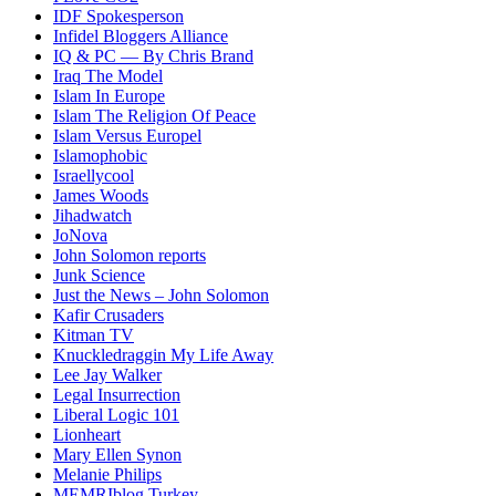
IDF Spokesperson
Infidel Bloggers Alliance
IQ & PC — By Chris Brand
Iraq The Model
Islam In Europe
Islam The Religion Of Peace
Islam Versus Europe
l
Islamophobic
Israellycool
James Woods
Jihadwatch
JoNova
John Solomon reports
Junk Science
Just the News – John Solomon
Kafir Crusaders
Kitman TV
Knuckledraggin My Life Away
Lee Jay Walker
Legal Insurrection
Liberal Logic 101
Lionheart
Mary Ellen Synon
Melanie Philips
MEMRIblog Turkey