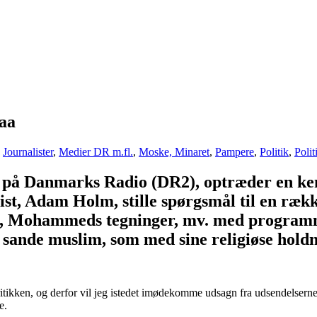
aa
,
Journalister
,
Medier DR m.fl.
,
Moske, Minaret
,
Pampere
,
Politik
,
Polit
t på Danmarks Radio (DR2), optræder en ke
t, Adam Holm, stille spørgsmål til en ræk
igion, Mohammeds tegninger, mv. med progr
sande muslim, som med sine religiøse holdn
ritikken, og derfor vil jeg istedet imødekomme udsagn fra udsendelser
e.