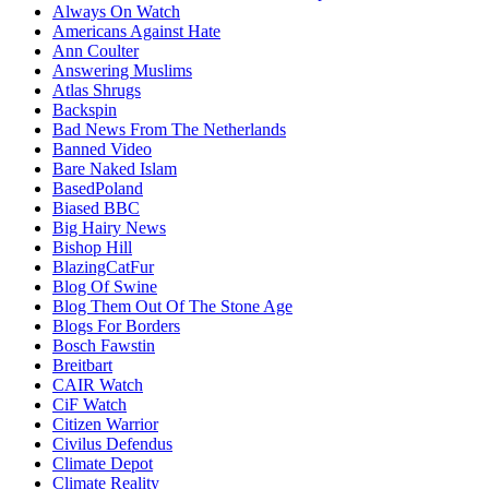
Always On Watch
Americans Against Hate
Ann Coulter
Answering Muslims
Atlas Shrugs
Backspin
Bad News From The Netherlands
Banned Video
Bare Naked Islam
BasedPoland
Biased BBC
Big Hairy News
Bishop Hill
BlazingCatFur
Blog Of Swine
Blog Them Out Of The Stone Age
Blogs For Borders
Bosch Fawstin
Breitbart
CAIR Watch
CiF Watch
Citizen Warrior
Civilus Defendus
Climate Depot
Climate Reality