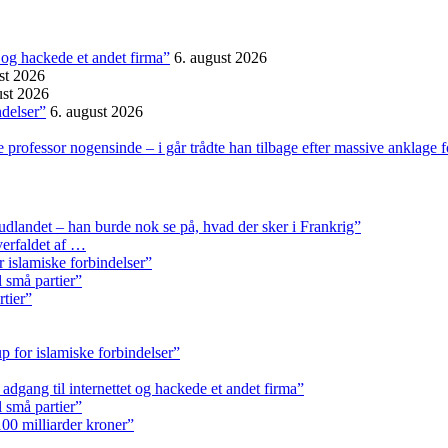
et og hackede et andet firma”
6. august 2026
st 2026
ust 2026
ndelser”
6. august 2026
professor nogensinde – i går trådte han tilbage efter massive anklage 
 udlandet – han burde nok se på, hvad der sker i Frankrig”
erfaldet af …
r islamiske forbindelser”
l små partier”
rtier”
p for islamiske forbindelser”
k adgang til internettet og hackede et andet firma”
l små partier”
.100 milliarder kroner”