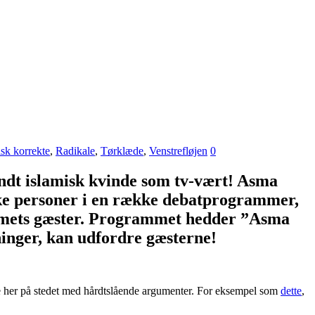
isk korrekte
,
Radikale
,
Tørklæde
,
Venstrefløjen
0
ndt islamisk kvinde som tv-vært! Asma
ke personer i en række debatprogrammer,
ammets gæster. Programmet hedder ”Asma
inger, kan udfordre gæsterne!
ne her på stedet med hårdtslående argumenter. For eksempel som
dette
,