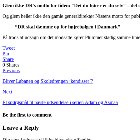
Glem ikke DR’s motto for tiden: “Det du hører er du selv” – det
Og glem heller ikke den gamle generaldirektør Nissens motto for pub
“DR skal dæmme op for højrebølgen i Danmark”
På trods af udsagn om det modsatte kører Plummer stadig samme linie
Tweet
Pin
Share
0
Shares
Previous
Bliver Labanen og Skoledrengen ‘kendisser’?
Next
Et spørgsmål til næste udsendelse i serien Adam og Asmaa
Be the first to comment
Leave a Reply
Din email adresse vil ikke blive vist offentligt.