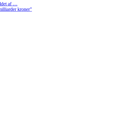
ldet af …
milliarder kroner”