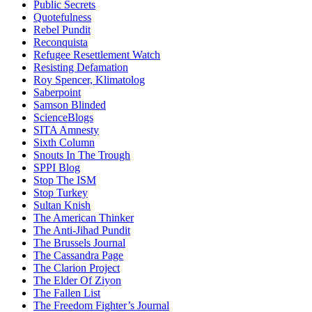
Public Secrets
Quotefulness
Rebel Pundit
Reconquista
Refugee Resettlement Watch
Resisting Defamation
Roy Spencer, Klimatolog
Saberpoint
Samson Blinded
ScienceBlogs
SITA Amnesty
Sixth Column
Snouts In The Trough
SPPI Blog
Stop The ISM
Stop Turkey
Sultan Knish
The American Thinker
The Anti-Jihad Pundit
The Brussels Journal
The Cassandra Page
The Clarion Project
The Elder Of Ziyon
The Fallen List
The Freedom Fighter’s Journal