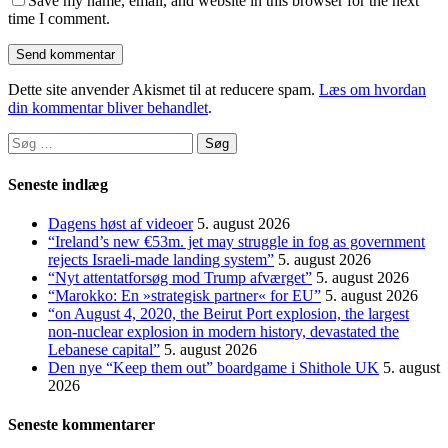
Save my name, email, and website in this browser for the next
time I comment.
Dette site anvender Akismet til at reducere spam.
Læs om hvordan
din kommentar bliver behandlet
.
Søg
efter:
Seneste indlæg
Dagens høst af videoer
5. august 2026
“Ireland’s new €53m. jet may struggle in fog as government
rejects Israeli-made landing system”
5. august 2026
“Nyt attentatforsøg mod Trump afværget”
5. august 2026
“Marokko: En »strategisk partner« for EU”
5. august 2026
“on August 4, 2020, the Beirut Port explosion, the largest
non-nuclear explosion in modern history, devastated the
Lebanese capital”
5. august 2026
Den nye “Keep them out” boardgame i Shithole UK
5. august
2026
Seneste kommentarer