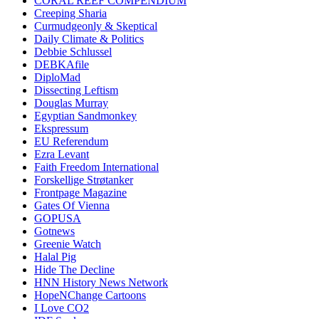
CORAL REEF COMPENDIUM
Creeping Sharia
Curmudgeonly & Skeptical
Daily Climate & Politics
Debbie Schlussel
DEBKAfile
DiploMad
Dissecting Leftism
Douglas Murray
Egyptian Sandmonkey
Ekspressum
EU Referendum
Ezra Levant
Faith Freedom International
Forskellige Strøtanker
Frontpage Magazine
Gates Of Vienna
GOPUSA
Gotnews
Greenie Watch
Halal Pig
Hide The Decline
HNN History News Network
HopeNChange Cartoons
I Love CO2