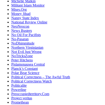
Michelle Malkin
Militant Islam Monitor
Mises.Org
Money Jihad
Nanny State Index
National Review Online
NeoNeocon
News Busters
No Oil For Pacifists
No-Pasaran
NoDhimmitude
Northern Virginiastan
Not Evil Just Wrong
NoTricksZone
Peter Hitchens
Pislamonausea Central
Planck’s Constant
Polar Bear Science
Political Correctness – The Awful Truth
Political Correctness Watch
Politicalite
Powerline
Preoccupiedterritory.Com
Project veritas
Promethean