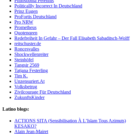
Philosophia Perennis
Politicallly Incorrect In Deutschland
Prinz Eugen
ProFortis Deutschland
Pro NRW
Prometheus
Quotenqeen
Redefreiheit In Gefahr – Der Fall Elisabeth Sabaditsch-Wolff
reitschuster.de
Roncesvalles
Shockwellenreiter
Steinhöfel
Tangsir 2569
Tatjana Festerling
Tim K.
Unzensuriert.At
Volksbetrug
Zivilcourage Für Deutschland
ZukunftsKinder
Latino blogs:
ACTIONS SITA (Sensibilisation À L’Islam Tous Azimuts)
KESAKO?
Alain Jean-Mairet