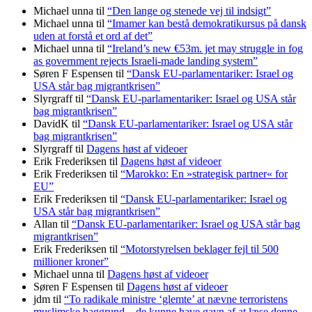
Michael unna
til
“Den lange og stenede vej til indsigt”
Michael unna
til
“Imamer kan bestå demokratikursus på dansk
uden at forstå et ord af det”
Michael unna
til
“Ireland’s new €53m. jet may struggle in fog
as government rejects Israeli-made landing system”
Søren F Espensen
til
“Dansk EU-parlamentariker: Israel og
USA står bag migrantkrisen”
Slyrgraff
til
“Dansk EU-parlamentariker: Israel og USA står
bag migrantkrisen”
DavidK
til
“Dansk EU-parlamentariker: Israel og USA står
bag migrantkrisen”
Slyrgraff
til
Dagens høst af videoer
Erik Frederiksen
til
Dagens høst af videoer
Erik Frederiksen
til
“Marokko: En »strategisk partner« for
EU”
Erik Frederiksen
til
“Dansk EU-parlamentariker: Israel og
USA står bag migrantkrisen”
Allan
til
“Dansk EU-parlamentariker: Israel og USA står bag
migrantkrisen”
Erik Frederiksen
til
“Motorstyrelsen beklager fejl til 500
millioner kroner”
Michael unna
til
Dagens høst af videoer
Søren F Espensen
til
Dagens høst af videoer
jdm
til
“To radikale ministre ‘glemte’ at nævne terroristens
muslimske baggrund – de kunne have gavn af at læse denne