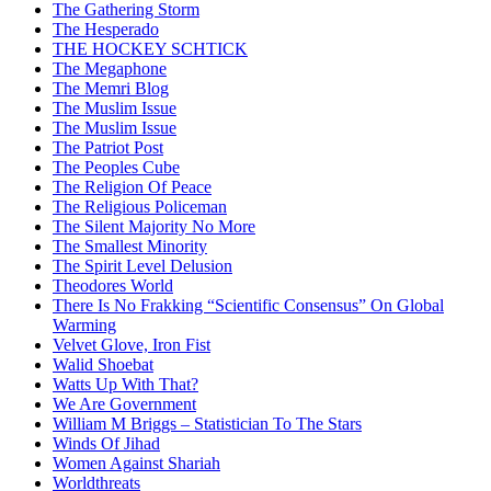
The Gathering Storm
The Hesperado
THE HOCKEY SCHTICK
The Megaphone
The Memri Blog
The Muslim Issue
The Muslim Issue
The Patriot Post
The Peoples Cube
The Religion Of Peace
The Religious Policeman
The Silent Majority No More
The Smallest Minority
The Spirit Level Delusion
Theodores World
There Is No Frakking “Scientific Consensus” On Global
Warming
Velvet Glove, Iron Fist
Walid Shoebat
Watts Up With That?
We Are Government
William M Briggs – Statistician To The Stars
Winds Of Jihad
Women Against Shariah
Worldthreats