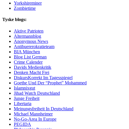
Yorkshireminer
Zombietime
Tyske blogs:
Aktive Patrioten
Altermannblog
Anonymous News
Antibuererokratieteam
BIA München
Blog List German
Crime Calender
Davids Medienkritik
Denken Macht Frei
DiskursKorrekt Im Tagesspiegel
Goethe Und Der “Prophet” Mohammed
Islamnixgut
Jihad Watch Deutschland
Junge Freiheit
Libertaria
Meinungsfreiheit In Deutschland
Michael Mannheimer
No-Go-Area In Europe
PEGIDA