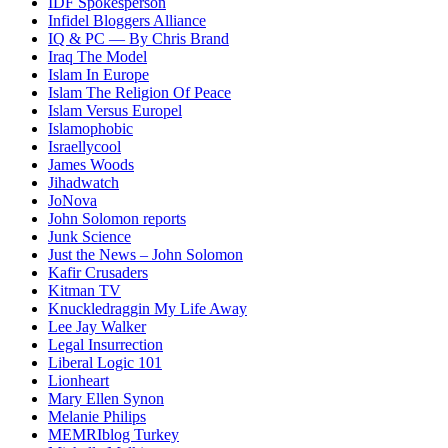
IDF Spokesperson
Infidel Bloggers Alliance
IQ & PC — By Chris Brand
Iraq The Model
Islam In Europe
Islam The Religion Of Peace
Islam Versus Europe
l
Islamophobic
Israellycool
James Woods
Jihadwatch
JoNova
John Solomon reports
Junk Science
Just the News – John Solomon
Kafir Crusaders
Kitman TV
Knuckledraggin My Life Away
Lee Jay Walker
Legal Insurrection
Liberal Logic 101
Lionheart
Mary Ellen Synon
Melanie Philips
MEMRIblog Turkey