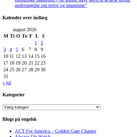
undersøgelse om terror og islamisme”
Kalender over indlæg
august 2026
M
Ti
O
To
F
L
S
1
2
3
4
5
6
7
8
9
10
11
12
13
14
15
16
17
18
19
20
21
22
23
24
25
26
27
28
29
30
31
« jul
Kategorier
Kategorier
Blogs på engelsk
ACT For America – Golden Gate Chapter
Always On Watch