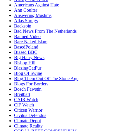
Americans Against Hate
Ann Coulter
Answering Muslims
Atlas Shrugs
Backspin
Bad News From The Netherlands
Banned Video
Bare Naked Islam
BasedPoland
Biased BBC
Big Hairy News
Bishop Hill
BlazingCatFur
Blog Of Swine
Blog Them Out Of The Stone Age
Blogs For Borders
Bosch Fawstin
Breitbart
CAIR Watch
CiF Watch
Citizen Warrior
Civilus Defendus
Climate Depot
Climate Reality