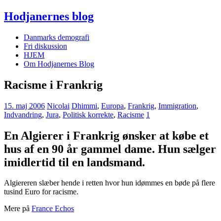
Hodjanernes blog
Danmarks demografi
Fri diskussion
HJEM
Om Hodjanernes Blog
Racisme i Frankrig
15. maj 2006
Nicolai
Dhimmi
,
Europa
,
Frankrig
,
Immigration
,
Indvandring
,
Jura
,
Politisk korrekte
,
Racisme
1
En Algierer i Frankrig ønsker at købe et
hus af en 90 år gammel dame. Hun sælger
imidlertid til en landsmand.
Algiereren slæber hende i retten hvor hun idømmes en bøde på flere
tusind Euro for racisme.
Mere på
France Echos