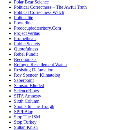
Polar Bear Science
Political Correctness – The Awful Truth
Political Correctness Watch
Politicalite
Powerline
Preoccupiedterritory.Com
Project veritas
Promethean
Public Secrets
Quotefulness
Rebel Pundit
Reconquista
Refugee Resettlement Watch
Resisting Defamation
Roy Spencer, Klimatolog
Saberpoint
Samson Blinded
ScienceBlogs
SITA Amnesty
Sixth Column
Snouts In The Trough
SPPI Blog
Stop The ISM
Stop Turkey
Sultan Knish