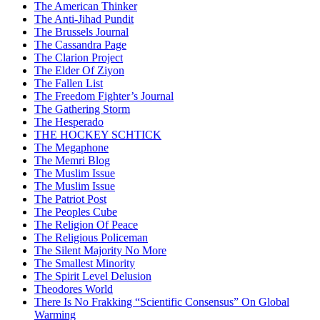
The American Thinker
The Anti-Jihad Pundit
The Brussels Journal
The Cassandra Page
The Clarion Project
The Elder Of Ziyon
The Fallen List
The Freedom Fighter’s Journal
The Gathering Storm
The Hesperado
THE HOCKEY SCHTICK
The Megaphone
The Memri Blog
The Muslim Issue
The Muslim Issue
The Patriot Post
The Peoples Cube
The Religion Of Peace
The Religious Policeman
The Silent Majority No More
The Smallest Minority
The Spirit Level Delusion
Theodores World
There Is No Frakking “Scientific Consensus” On Global
Warming