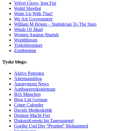
Velvet Glove, Iron Fist
Walid Shoebat
Watts Up With That?
We Are Government
William M Briggs – Statistician To The Stars
Winds Of Jihad
Women Against Shariah
Worldthreats
Yorkshireminer
Zombietime
Tyske blogs:
Aktive Patrioten
Altermannblog
Anonymous News
Antibuererokratieteam
BIA München
Blog List German
Crime Calender
Davids Medienkritik
Denken Macht Frei
DiskursKorrekt Im Tagesspiegel
Goethe Und Der “Prophet” Mohammed