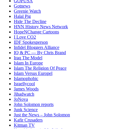
GOPUSA
Gotnews
Greenie Watch
Halal Pig
Hide The Decline
HNN History News Network
HopeNChange Cartoons
I Love CO2
IDF Spokesperson
Infidel Bloggers Alliance
IQ & PC — By Chris Brand
Iraq The Model
Islam In Europe
Islam The Religion Of Peace
Islam Versus Europe
l
Islamophobic
Israellycool
James Woods
Jihadwatch
JoNova
John Solomon reports
Junk Science
Just the News – John Solomon
Kafir Crusaders
Kitman TV