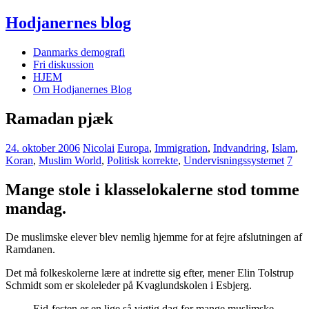
Hodjanernes blog
Danmarks demografi
Fri diskussion
HJEM
Om Hodjanernes Blog
Ramadan pjæk
24. oktober 2006
Nicolai
Europa
,
Immigration
,
Indvandring
,
Islam
,
Koran
,
Muslim World
,
Politisk korrekte
,
Undervisningssystemet
7
Mange stole i klasselokalerne stod tomme
mandag.
De muslimske elever blev nemlig hjemme for at fejre afslutningen af
Ramdanen.
Det må folkeskolerne lære at indrette sig efter, mener Elin Tolstrup
Schmidt som er skoleleder på Kvaglundskolen i Esbjerg.
Eid-festen er en lige så vigtig dag for mange muslimske