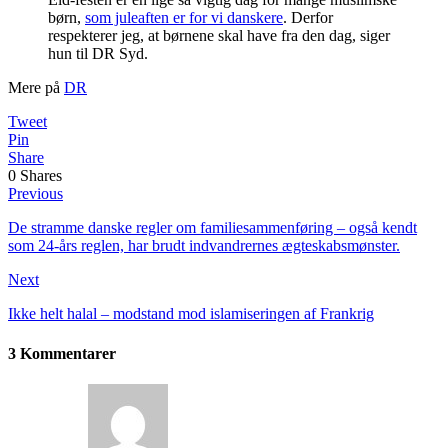
børn,
som juleaften er for vi danskere
. Derfor
respekterer jeg, at børnene skal have fra den dag, siger
hun til DR Syd.
Mere på
DR
Tweet
Pin
Share
0
Shares
Previous
De stramme danske regler om familiesammenføring – også kendt
som 24-års reglen, har brudt indvandrernes ægteskabsmønster.
Next
Ikke helt halal – modstand mod islamiseringen af Frankrig
3 Kommentarer