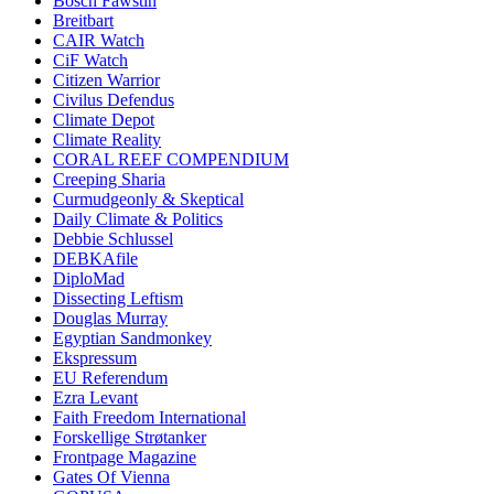
Bosch Fawstin
Breitbart
CAIR Watch
CiF Watch
Citizen Warrior
Civilus Defendus
Climate Depot
Climate Reality
CORAL REEF COMPENDIUM
Creeping Sharia
Curmudgeonly & Skeptical
Daily Climate & Politics
Debbie Schlussel
DEBKAfile
DiploMad
Dissecting Leftism
Douglas Murray
Egyptian Sandmonkey
Ekspressum
EU Referendum
Ezra Levant
Faith Freedom International
Forskellige Strøtanker
Frontpage Magazine
Gates Of Vienna