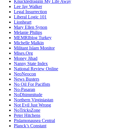
Knuckledraggin My Life Away
Lee Jay Walker
Legal Insurrection
Liberal Logic 101
Lionheart
Mary Ellen Synon
Melanie Philips
MEMRIblog Turkey
Michelle Malkin
Militant Islam Monitor
Mises.Org
Money Jihad
Nanny State Index
National Review Online
NeoNeocon
News Busters
No Oil For Pacifists
No-Pasaran
NoDhimmitude
Northern Virginiastan
Not Evil Just Wrong
NoTricksZone
Peter Hitchens
Pislamonausea Central
Planck’s Constant