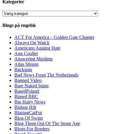
Kategorier
Kategorier
Blogs på engelsk
ACT For America – Golden Gate Chapter
Always On Watch
Americans Against Hate
Ann Coulter
Answering Muslims
Atlas Shrugs
Backspin
Bad News From The Netherlands
Banned Video
Bare Naked Islam
BasedPoland
Biased BBC
Big Hairy News
Bishop Hill
BlazingCatFur
Blog Of Swine
Blog Them Out Of The Stone Age
Blogs For Borders