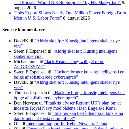
— Officials ‘Would Not Be Surprised’ by His Martyrdom”
8.
august 2026
“Jobs Report Shows Nearly One Million Fewer Foreign Born
Men in U.S. Labor Force”
8. august 2026
Seneste kommentarer
DavidK
til
“Aldrig sket før: Kunstig intelligens skaber nye
vira”
Søren F Espensen
til
“Aldrig sket før: Kunstig intelligens
skaber nye vira”
Michael unna
til
“Jack Keane: They will get more
AGGRESSIVE”
Søren F Espensen
til
“Hackere bruger kunstig intelligens i en
bølge af sofistikerede cyberangreb”
DavidK
til
“Aldrig sket før: Kunstig intelligens skaber nye
vira”
Thomas Jespersen
til
“Hackere bruger kunstig intelligens i en
bølge af sofistikerede cyberangreb”
Den Nervøse
til
“Frankrig afviser Reform UK’s plan om at
indsætte Royal Navy mod bådene i Den Engelske Kanal”
Søren F Espensen
til
“Imamer kan bestå demokratikursus på
dansk uden at forstå et ord af det”
Ole
til
Interessant rapport fra Rebel News fra Ceuta
Ole
til
“Imamer kan bestå demokratikursus på dansk uden at