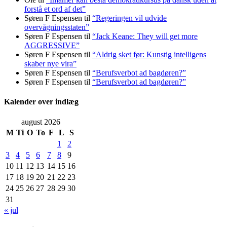
forstå et ord af det”
Søren F Espensen
til
“Regeringen vil udvide
overvågningsstaten”
Søren F Espensen
til
“Jack Keane: They will get more
AGGRESSIVE”
Søren F Espensen
til
“Aldrig sket før: Kunstig intelligens
skaber nye vira”
Søren F Espensen
til
“Berufsverbot ad bagdøren?”
Søren F Espensen
til
“Berufsverbot ad bagdøren?”
Kalender over indlæg
august 2026
M
Ti
O
To
F
L
S
1
2
3
4
5
6
7
8
9
10
11
12
13
14
15
16
17
18
19
20
21
22
23
24
25
26
27
28
29
30
31
« jul