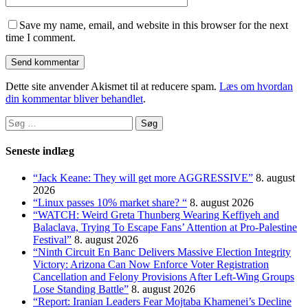
Save my name, email, and website in this browser for the next
time I comment.
Dette site anvender Akismet til at reducere spam.
Læs om hvordan
din kommentar bliver behandlet
.
Søg
efter:
Seneste indlæg
“Jack Keane: They will get more AGGRESSIVE”
8. august
2026
“Linux passes 10% market share? “
8. august 2026
“WATCH: Weird Greta Thunberg Wearing Keffiyeh and
Balaclava, Trying To Escape Fans’ Attention at Pro-Palestine
Festival”
8. august 2026
“Ninth Circuit En Banc Delivers Massive Election Integrity
Victory: Arizona Can Now Enforce Voter Registration
Cancellation and Felony Provisions After Left-Wing Groups
Lose Standing Battle”
8. august 2026
“Report: Iranian Leaders Fear Mojtaba Khamenei’s Decline