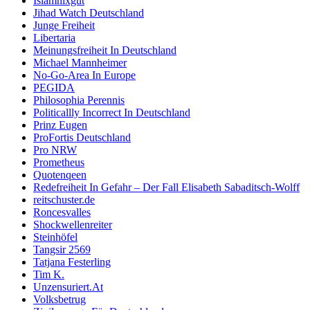
Islamnixgut
Jihad Watch Deutschland
Junge Freiheit
Libertaria
Meinungsfreiheit In Deutschland
Michael Mannheimer
No-Go-Area In Europe
PEGIDA
Philosophia Perennis
Politicallly Incorrect In Deutschland
Prinz Eugen
ProFortis Deutschland
Pro NRW
Prometheus
Quotenqeen
Redefreiheit In Gefahr – Der Fall Elisabeth Sabaditsch-Wolff
reitschuster.de
Roncesvalles
Shockwellenreiter
Steinhöfel
Tangsir 2569
Tatjana Festerling
Tim K.
Unzensuriert.At
Volksbetrug