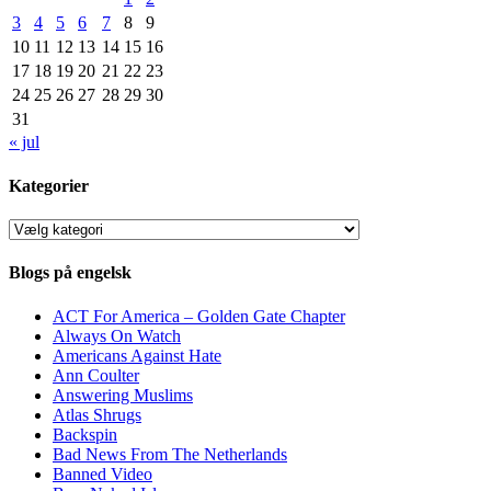
3
4
5
6
7
8
9
10
11
12
13
14
15
16
17
18
19
20
21
22
23
24
25
26
27
28
29
30
31
« jul
Kategorier
Kategorier
Blogs på engelsk
ACT For America – Golden Gate Chapter
Always On Watch
Americans Against Hate
Ann Coulter
Answering Muslims
Atlas Shrugs
Backspin
Bad News From The Netherlands
Banned Video