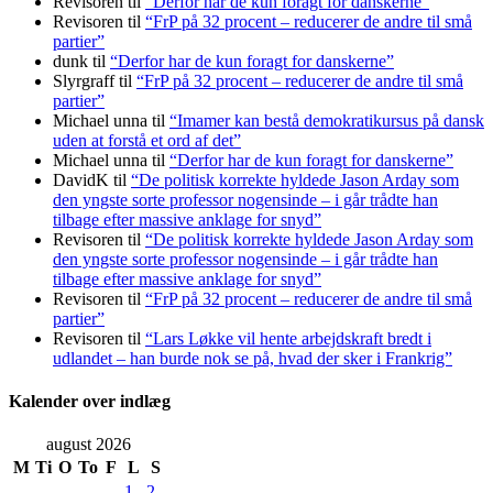
Revisoren
til
“Derfor har de kun foragt for danskerne”
Revisoren
til
“FrP på 32 procent – reducerer de andre til små
partier”
dunk
til
“Derfor har de kun foragt for danskerne”
Slyrgraff
til
“FrP på 32 procent – reducerer de andre til små
partier”
Michael unna
til
“Imamer kan bestå demokratikursus på dansk
uden at forstå et ord af det”
Michael unna
til
“Derfor har de kun foragt for danskerne”
DavidK
til
“De politisk korrekte hyldede Jason Arday som
den yngste sorte professor nogensinde – i går trådte han
tilbage efter massive anklage for snyd”
Revisoren
til
“De politisk korrekte hyldede Jason Arday som
den yngste sorte professor nogensinde – i går trådte han
tilbage efter massive anklage for snyd”
Revisoren
til
“FrP på 32 procent – reducerer de andre til små
partier”
Revisoren
til
“Lars Løkke vil hente arbejdskraft bredt i
udlandet – han burde nok se på, hvad der sker i Frankrig”
Kalender over indlæg
august 2026
M
Ti
O
To
F
L
S
1
2