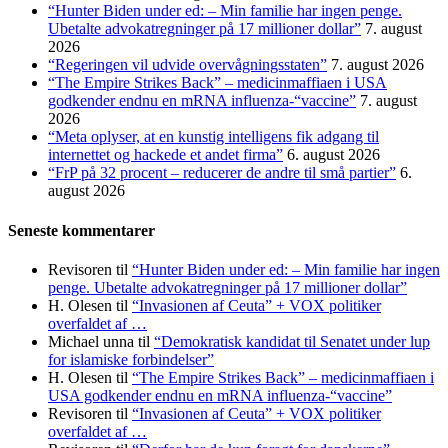
“Hunter Biden under ed: – Min familie har ingen penge.
Ubetalte advokat­regninger på 17 millioner dollar”
7. august
2026
“Regeringen vil udvide overvågningsstaten”
7. august 2026
“The Empire Strikes Back” – medicinmaffiaen i USA
godkender endnu en mRNA influenza-“vaccine”
7. august
2026
“Meta oplyser, at en kunstig intelligens fik adgang til
internettet og hackede et andet firma”
6. august 2026
“FrP på 32 procent – reducerer de andre til små partier”
6.
august 2026
Seneste kommentarer
Revisoren
til
“Hunter Biden under ed: – Min familie har ingen
penge. Ubetalte advokat­regninger på 17 millioner dollar”
H. Olesen
til
“Invasionen af Ceuta” + VOX politiker
overfaldet af …
Michael unna
til
“Demokratisk kandidat til Senatet under lup
for islamiske forbindelser”
H. Olesen
til
“The Empire Strikes Back” – medicinmaffiaen i
USA godkender endnu en mRNA influenza-“vaccine”
Revisoren
til
“Invasionen af Ceuta” + VOX politiker
overfaldet af …