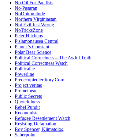
No Oil For Pacifists
No-Pasaran
NoDhimmitude
Northern Virginiastan
Not Evil Just Wrong
NoTricksZone
Peter Hitchens
Pislamonausea Central
Planck’s Constant
Polar Bear Science
Political Correctness – The Awful Truth
Political Correctness Watch
Politicalite
Powerline
Preoccupiedterritory.Com
Project veritas
Promethean
Public Secrets
Quotefulness
Rebel Pundit
Reconquista
Refugee Resettlement Watch
Resisting Defamation
Roy Spencer, Klimatolog
Saberpoint