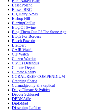
Bare Naked Islam
BasedPoland
Biased BBC
Big Hairy News
Bishop Hill
BlazingCatFur
Blog Of Swine
Blog Them Out Of The Stone Age
Blogs For Borders
Bosch Fawstin
Breitbart
CAIR Watch
CiF Watch
Citizen Warrior
Civilus Defendus
Climate Depot
Climate Reality
CORAL REEF COMPENDIUM
Creeping Sharia
Curmudgeonly & Skeptical
Daily Climate & Politics
Debbie Schlussel
DEBKAfile
DiploMad
Dissecting Leftism