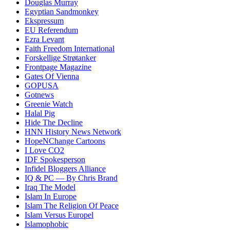
Douglas Murray
Egyptian Sandmonkey
Ekspressum
EU Referendum
Ezra Levant
Faith Freedom International
Forskellige Strøtanker
Frontpage Magazine
Gates Of Vienna
GOPUSA
Gotnews
Greenie Watch
Halal Pig
Hide The Decline
HNN History News Network
HopeNChange Cartoons
I Love CO2
IDF Spokesperson
Infidel Bloggers Alliance
IQ & PC — By Chris Brand
Iraq The Model
Islam In Europe
Islam The Religion Of Peace
Islam Versus Europe
l
Islamophobic