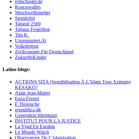
reitschuster.de
Roncesvalles
Shockwellenreiter
Steinhöfel
Tangsir 2569
Tatjana Festerling
Tim K.
Unzensuriert.At
Volksbetrug
Zivilcourage Für Deutschland
ZukunftsKinder
Latino blogs:
ACTIONS SITA (Sensibilisation À L’Islam Tous Azimuts)
KESAKO?
Alain Jean-Mairet
Enza Ferreri
F. Desouche
respublica,dk
Generation Identitaire
INSTITUT POUR LA JUSTICE
La Yijad En Eurabia
Le Monde Watch
Observatoire De L’islamisation