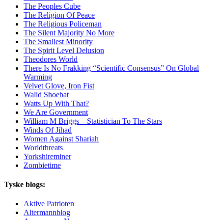
The Peoples Cube
The Religion Of Peace
The Religious Policeman
The Silent Majority No More
The Smallest Minority
The Spirit Level Delusion
Theodores World
There Is No Frakking “Scientific Consensus” On Global
Warming
Velvet Glove, Iron Fist
Walid Shoebat
Watts Up With That?
We Are Government
William M Briggs – Statistician To The Stars
Winds Of Jihad
Women Against Shariah
Worldthreats
Yorkshireminer
Zombietime
Tyske blogs:
Aktive Patrioten
Altermannblog