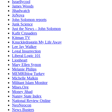
Israellycool
James Woods
Jihadwatch
JoNova
John Solomon reports
Junk Science
Just the News – John Solomon
Kafir Crusaders
Kitman TV
Knuckledraggin My Life Away
Lee Jay Walker
Legal Insurrection
Liberal Logic 101
Lionheart
Mary Ellen Synon
Melanie Philips
MEMRIblog Turkey
Michelle Malkin
Militant Islam Monitor
Mises.Org
Money Jihad
Nanny State Index
National Review Online
NeoNeocon
News Busters