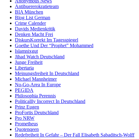
Anonymous News
Antibuererokratieteam
BIA München
Blog List German
Crime Calender
Davids Medienkritik
Denken Macht Frei
DiskursKorrekt Im Tagesspiegel
Goethe Und Der “Prophet” Mohammed
Islamnixgut
Jihad Watch Deutschland
Junge Freiheit
Libertaria
Meinungsfreiheit In Deutschland
Michael Mannheimer
No-Go-Area In Europe
PEGIDA
Philosophia Perennis
Politicallly Incorrect In Deutschland
Prinz Eugen
ProFortis Deutschland
Pro NRW
Prometheus
Quotenqeen
Redefreiheit In Gefahr – Der Fall Elisabeth Sabaditsch-Wolff