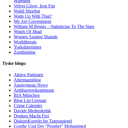
Warming
Velvet Glove, Iron Fist
Walid Shoebat
Watts Up With That?
We Are Government
William M Briggs – Statistician To The Stars
Winds Of Jihad
Women Against Shariah
Worldthreats
Yorkshireminer
Zombietime
Tyske blogs:
Aktive Patrioten
Altermannblog
Anonymous News
Antibuererokratieteam
BIA München
Blog List German
Crime Calender
Davids Medienkritik
Denken Macht Frei
DiskursKorrekt Im Tagesspiegel
Goethe Und Der “Prophet” Mohammed