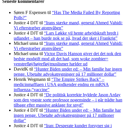
Seneste kommentarer
Søren F Espensen
til
“Has The Media Failed By Reporting
Polls?”
Justice 4 DJT
til
“Irans stærke mand, general Ahmed Vahidi:
Vi efterstræber atomvåben”
Justice 4 DJT
til
“Lars Løkke vil hente arbejdskraft bredt i
udlandet – han burde nok se på, hvad der sker i Frankrig”
Michael unna
til
“Irans stærke mand, general Ahmed Vahidi:
Vi efterstræber atomvåben”
Michael unna
til
Victor Davis Hanson giver det det nok den
bedste modgift mod alt det had, som woke zombier=
venstrefløj/højrefløj/muslismer hælder ud
DavidK
til
“Hunter Biden under ed: – Min familie har ingen
penge. Ubetalte advokat­regninger på 17 millioner dollar”
Henrik Wegmann
til
“The Empire Strikes Back” –
medicinmaffiaen i USA godkender endnu en mRNA
influenza-“vaccine”
Justice 4 DJT
til
“De politisk korrekte hyldede Jason Arday
som den yngste sorte professor nogensinde – i går trådte han
tilbage efter massive anklage for snyd”
Justice 4 DJT
til
“Hunter Biden under ed: – Min familie har
ingen penge. Ubetalte advokat­regninger på 17 millioner
dollar”
Justice 4 DJT
til
“Iran: Desperate kunder forsyner sig i