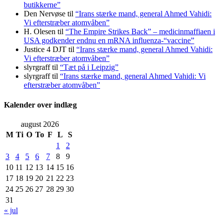
butikkerne”
Den Nervøse
til
“Irans stærke mand, general Ahmed Vahidi:
Vi efterstræber atomvåben”
H. Olesen
til
“The Empire Strikes Back” – medicinmaffiaen i
USA godkender endnu en mRNA influenza-“vaccine”
Justice 4 DJT
til
“Irans stærke mand, general Ahmed Vahidi:
Vi efterstræber atomvåben”
slyrgraff
til
“Tæt på i Leipzig”
slyrgraff
til
“Irans stærke mand, general Ahmed Vahidi: Vi
efterstræber atomvåben”
Kalender over indlæg
august 2026
M
Ti
O
To
F
L
S
1
2
3
4
5
6
7
8
9
10
11
12
13
14
15
16
17
18
19
20
21
22
23
24
25
26
27
28
29
30
31
« jul