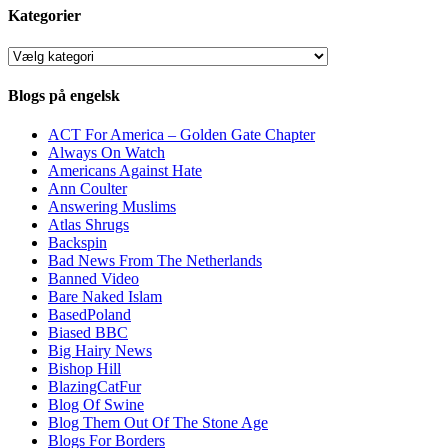
Kategorier
Kategorier
Blogs på engelsk
ACT For America – Golden Gate Chapter
Always On Watch
Americans Against Hate
Ann Coulter
Answering Muslims
Atlas Shrugs
Backspin
Bad News From The Netherlands
Banned Video
Bare Naked Islam
BasedPoland
Biased BBC
Big Hairy News
Bishop Hill
BlazingCatFur
Blog Of Swine
Blog Them Out Of The Stone Age
Blogs For Borders