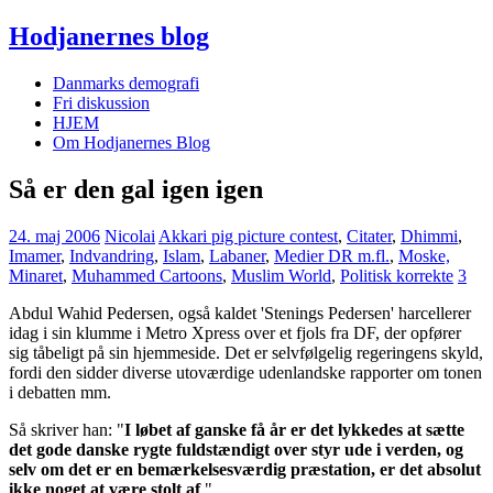
Hodjanernes blog
Danmarks demografi
Fri diskussion
HJEM
Om Hodjanernes Blog
Så er den gal igen igen
24. maj 2006
Nicolai
Akkari pig picture contest
,
Citater
,
Dhimmi
,
Imamer
,
Indvandring
,
Islam
,
Labaner
,
Medier DR m.fl.
,
Moske,
Minaret
,
Muhammed Cartoons
,
Muslim World
,
Politisk korrekte
3
Abdul Wahid Pedersen, også kaldet 'Stenings Pedersen' harcellerer
idag i sin klumme i Metro Xpress over et fjols fra DF, der opfører
sig tåbeligt på sin hjemmeside. Det er selvfølgelig regeringens skyld,
fordi den sidder diverse utoværdige udenlandske rapporter om tonen
i debatten mm.
Så skriver han: "
I løbet af ganske få år er det lykkedes at sætte
det gode danske rygte fuldstændigt over styr ude i verden, og
selv om det er en bemærkelsesværdig præstation, er det absolut
ikke noget at være stolt af
."