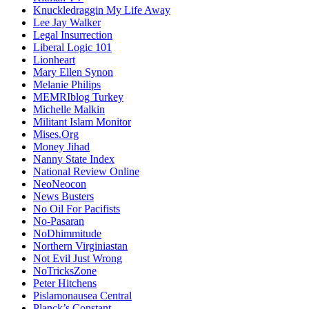
Knuckledraggin My Life Away
Lee Jay Walker
Legal Insurrection
Liberal Logic 101
Lionheart
Mary Ellen Synon
Melanie Philips
MEMRIblog Turkey
Michelle Malkin
Militant Islam Monitor
Mises.Org
Money Jihad
Nanny State Index
National Review Online
NeoNeocon
News Busters
No Oil For Pacifists
No-Pasaran
NoDhimmitude
Northern Virginiastan
Not Evil Just Wrong
NoTricksZone
Peter Hitchens
Pislamonausea Central
Planck’s Constant