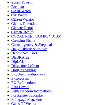
Bosch Fawstin
Breitbart
CAIR Watch
CiF Watch
Citizen Warrior
Civilus Defendus
Climate Depot
Climate Reality
CORAL REEF COMPENDIUM
Creeping Sharia
Curmudgeonly & Skeptical
Daily Climate & Politics
Debbie Schlussel
DEBKAfile
DiploMad
Dissecting Leftism
Douglas Murray
Egyptian Sandmonkey
Ekspressum
EU Referendum
Ezra Levant
Faith Freedom International
Forskellige Strøtanker
Frontpage Magazine
Gates Of Vienna