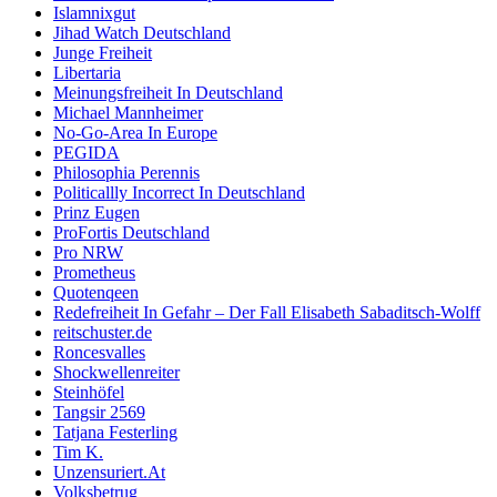
Islamnixgut
Jihad Watch Deutschland
Junge Freiheit
Libertaria
Meinungsfreiheit In Deutschland
Michael Mannheimer
No-Go-Area In Europe
PEGIDA
Philosophia Perennis
Politicallly Incorrect In Deutschland
Prinz Eugen
ProFortis Deutschland
Pro NRW
Prometheus
Quotenqeen
Redefreiheit In Gefahr – Der Fall Elisabeth Sabaditsch-Wolff
reitschuster.de
Roncesvalles
Shockwellenreiter
Steinhöfel
Tangsir 2569
Tatjana Festerling
Tim K.
Unzensuriert.At
Volksbetrug