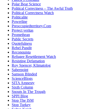
Polar Bear Science
Political Correctness – The Awful Truth
Political Correctness Watch
Politicalite
Powerline
Preoccupiedterritory.Com
Project veritas
Promethean
Public Secrets
Quotefulness
Rebel Pundit
Reconquista
Refugee Resettlement Watch
Resisting Defamation
Roy Spencer, Klimatolog
Saberpoint
Samson Blinded
ScienceBlogs
SITA Amnesty
Sixth Column
Snouts In The Trough
SPPI Blog
Stop The ISM
Stop Turkey