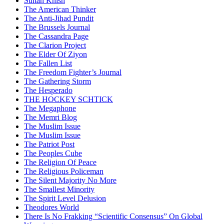
Sultan Knish
The American Thinker
The Anti-Jihad Pundit
The Brussels Journal
The Cassandra Page
The Clarion Project
The Elder Of Ziyon
The Fallen List
The Freedom Fighter’s Journal
The Gathering Storm
The Hesperado
THE HOCKEY SCHTICK
The Megaphone
The Memri Blog
The Muslim Issue
The Muslim Issue
The Patriot Post
The Peoples Cube
The Religion Of Peace
The Religious Policeman
The Silent Majority No More
The Smallest Minority
The Spirit Level Delusion
Theodores World
There Is No Frakking “Scientific Consensus” On Global