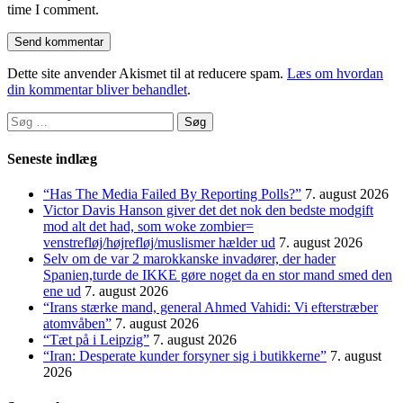
time I comment.
Dette site anvender Akismet til at reducere spam.
Læs om hvordan
din kommentar bliver behandlet
.
Søg
efter:
Seneste indlæg
“Has The Media Failed By Reporting Polls?”
7. august 2026
Victor Davis Hanson giver det det nok den bedste modgift
mod alt det had, som woke zombier=
venstrefløj/højrefløj/muslismer hælder ud
7. august 2026
Selv om de var 2 marokkanske invadører, der hader
Spanien,turde de IKKE gøre noget da en stor mand smed den
ene ud
7. august 2026
“Irans stærke mand, general Ahmed Vahidi: Vi efterstræber
atomvåben”
7. august 2026
“Tæt på i Leipzig”
7. august 2026
“Iran: Desperate kunder forsyner sig i butikkerne”
7. august
2026