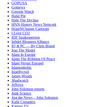
GOPUSA
Gotnews
Greenie Watch
Halal Pig
Hide The Decline
HNN History News Network
HopeNChange Cartoons
I Love CO2
IDF Spokesperson
Infidel Bloggers Alliance
IQ & PC — By Chris Brand
Iraq The Model
Islam In Europe
Islam The Religion Of Peace
Islam Versus Europe
l
Islamophobic
Israellycool
James Woods
Jihadwatch
JoNova
John Solomon reports
Junk Science
Just the News – John Solomon
Kafir Crusaders
Kitman TV