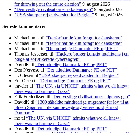
for throwing out the entire election”
9. august 2026
“Den vestlige civilisation er i dødens gab”
9. august 2026
“USA skærper rejseadvarslen for Belgien”
9. august 2026
Seneste kommentarer
Michael unna
til
“Derfor har de kun foragt for danskerne”
Michael unna
til
“Derfor har de kun foragt for danskerne”
Michael unna
til
“Det uduelige Danmark : FE og PET”
Thomas Jespersen
til
“Hackere bruger kunstig intelligens i en
bølge af sofistikerede cyberangreb”
DavidK
til
“Det uduelige Danmark : FE og PET”
Den Nervøse
til
“Det uduelige Danmark : FE og PET”
H. Olesen
til
“USA skærper rejseadvarslen for Belgien”
Fru Olsen
til
“Det uduelige Danmark : FE og PET”
traveler
til
“The UN, via UNICEF, admits what we all knew:
there was no famine in Gaza”
Erik Frederiksen
til
“Den vestlige civilisation er i dødens gab”
DavidK
til
“1300 såkaldte mindreårige migranter får lov til at
blive i Spanien – de kan bevæge sig videre nordpå mod
Danmark”
ino
til
“The UN, via UNICEF, admits what we all knew:
there was no famine in Gaza”
DavidK
til
“Det uduelige Danmark : FE og PET”