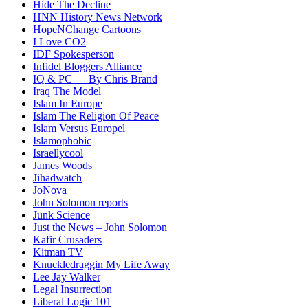
Hide The Decline
HNN History News Network
HopeNChange Cartoons
I Love CO2
IDF Spokesperson
Infidel Bloggers Alliance
IQ & PC — By Chris Brand
Iraq The Model
Islam In Europe
Islam The Religion Of Peace
Islam Versus Europe
l
Islamophobic
Israellycool
James Woods
Jihadwatch
JoNova
John Solomon reports
Junk Science
Just the News – John Solomon
Kafir Crusaders
Kitman TV
Knuckledraggin My Life Away
Lee Jay Walker
Legal Insurrection
Liberal Logic 101