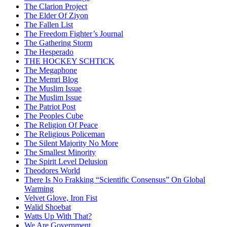
The Clarion Project
The Elder Of Ziyon
The Fallen List
The Freedom Fighter’s Journal
The Gathering Storm
The Hesperado
THE HOCKEY SCHTICK
The Megaphone
The Memri Blog
The Muslim Issue
The Muslim Issue
The Patriot Post
The Peoples Cube
The Religion Of Peace
The Religious Policeman
The Silent Majority No More
The Smallest Minority
The Spirit Level Delusion
Theodores World
There Is No Frakking “Scientific Consensus” On Global
Warming
Velvet Glove, Iron Fist
Walid Shoebat
Watts Up With That?
We Are Government