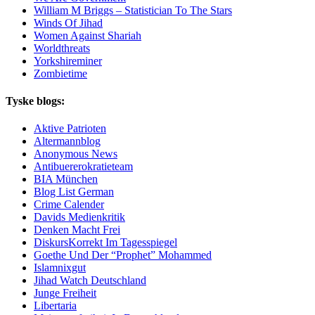
William M Briggs – Statistician To The Stars
Winds Of Jihad
Women Against Shariah
Worldthreats
Yorkshireminer
Zombietime
Tyske blogs:
Aktive Patrioten
Altermannblog
Anonymous News
Antibuererokratieteam
BIA München
Blog List German
Crime Calender
Davids Medienkritik
Denken Macht Frei
DiskursKorrekt Im Tagesspiegel
Goethe Und Der “Prophet” Mohammed
Islamnixgut
Jihad Watch Deutschland
Junge Freiheit
Libertaria