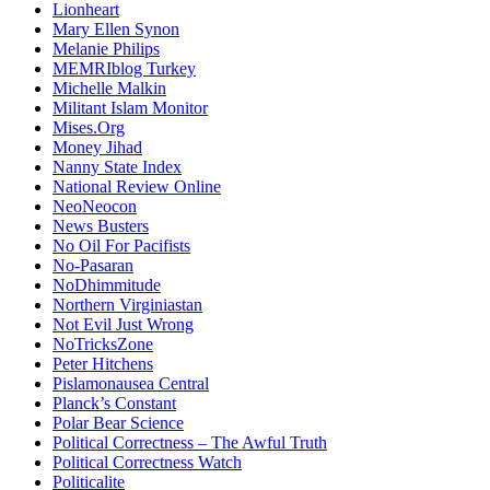
Lionheart
Mary Ellen Synon
Melanie Philips
MEMRIblog Turkey
Michelle Malkin
Militant Islam Monitor
Mises.Org
Money Jihad
Nanny State Index
National Review Online
NeoNeocon
News Busters
No Oil For Pacifists
No-Pasaran
NoDhimmitude
Northern Virginiastan
Not Evil Just Wrong
NoTricksZone
Peter Hitchens
Pislamonausea Central
Planck’s Constant
Polar Bear Science
Political Correctness – The Awful Truth
Political Correctness Watch
Politicalite