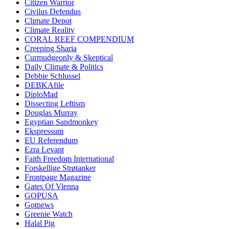
Citizen Warrior
Civilus Defendus
Climate Depot
Climate Reality
CORAL REEF COMPENDIUM
Creeping Sharia
Curmudgeonly & Skeptical
Daily Climate & Politics
Debbie Schlussel
DEBKAfile
DiploMad
Dissecting Leftism
Douglas Murray
Egyptian Sandmonkey
Ekspressum
EU Referendum
Ezra Levant
Faith Freedom International
Forskellige Strøtanker
Frontpage Magazine
Gates Of Vienna
GOPUSA
Gotnews
Greenie Watch
Halal Pig