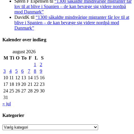
Søren F Espensen
til
“1300 såkaldte mindreårige migranter får
lov til at blive i Spanien – de kan bevæge sig videre nordpå
mod Danmark”
DavidK
til
“1300 såkaldte mindreårige migranter får lov til at
blive i Spanien – de kan bevæge sig videre nordpå mod
Danmark”
Kalender over indlæg
august 2026
M
Ti
O
To
F
L
S
1
2
3
4
5
6
7
8
9
10
11
12
13
14
15
16
17
18
19
20
21
22
23
24
25
26
27
28
29
30
31
« jul
Kategorier
Kategorier