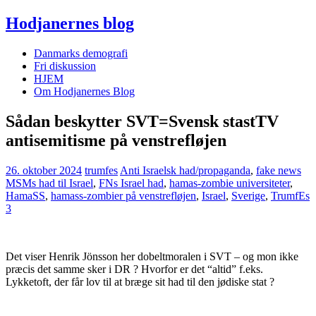
Hodjanernes blog
Danmarks demografi
Fri diskussion
HJEM
Om Hodjanernes Blog
Sådan beskytter SVT=Svensk stastTV
antisemitisme på venstrefløjen
26. oktober 2024
trumfes
Anti Israelsk had/propaganda
,
fake news
MSMs had til Israel
,
FNs Israel had
,
hamas-zombie universiteter
,
HamaSS
,
hamass-zombier på venstrefløjen
,
Israel
,
Sverige
,
TrumfEs
3
Det viser Henrik Jönsson her dobeltmoralen i SVT – og mon ikke
præcis det samme sker i DR ? Hvorfor er det “altid” f.eks.
Lykketoft, der får lov til at bræge sit had til den jødiske stat ?