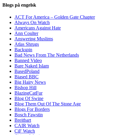
Blogs på engelsk
ACT For America – Golden Gate Chapter
Always On Watch
Americans Against Hate
Ann Coulter
Answering Muslims
Atlas Shrugs
Backspin
Bad News From The Netherlands
Banned Video
Bare Naked Islam
BasedPoland
Biased BBC
Big Hairy News
Bishop Hill
BlazingCatFur
Blog Of Swine
Blog Them Out Of The Stone Age
Blogs For Borders
Bosch Fawstin
Breitbart
CAIR Watch
CiF Watch