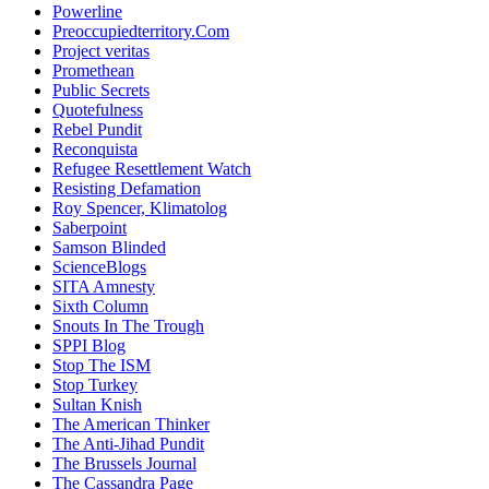
Powerline
Preoccupiedterritory.Com
Project veritas
Promethean
Public Secrets
Quotefulness
Rebel Pundit
Reconquista
Refugee Resettlement Watch
Resisting Defamation
Roy Spencer, Klimatolog
Saberpoint
Samson Blinded
ScienceBlogs
SITA Amnesty
Sixth Column
Snouts In The Trough
SPPI Blog
Stop The ISM
Stop Turkey
Sultan Knish
The American Thinker
The Anti-Jihad Pundit
The Brussels Journal
The Cassandra Page