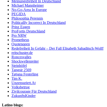
Meinungsfreiheit In Deutschland
Michael Mannheimer
No-Go-Area In Europe
PEGIDA
Philosophia Perennis
Politicallly Incorrect In Deutschland
Prinz Eugen
ProFortis Deutschland
Pro NRW
Prometheus
Quotenqeen
Redefreiheit In Gefahr – Der Fall Elisabeth Sabaditsch-Wolff
reitschuster.de
Roncesvalles
Shockwellenreiter
Steinhöfel
Tangsir 2569
Tatjana Festerling
Tim K.
Unzensuriert.At
Volksbetrug
Zivilcourage Für Deutschland
ZukunftsKinder
Latino blogs: