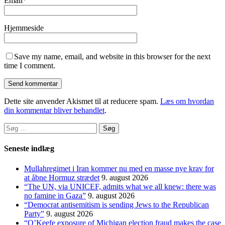
Email
*
Hjemmeside
Save my name, email, and website in this browser for the next
time I comment.
Dette site anvender Akismet til at reducere spam.
Læs om hvordan
din kommentar bliver behandlet
.
Søg
efter:
Seneste indlæg
Mullahregimet i Iran kommer nu med en masse nye krav for
at åbne Hormuz strædet
9. august 2026
“The UN, via UNICEF, admits what we all knew: there was
no famine in Gaza”
9. august 2026
“Democrat antisemitism is sending Jews to the Republican
Party”
9. august 2026
“O’Keefe exposure of Michigan election fraud makes the case