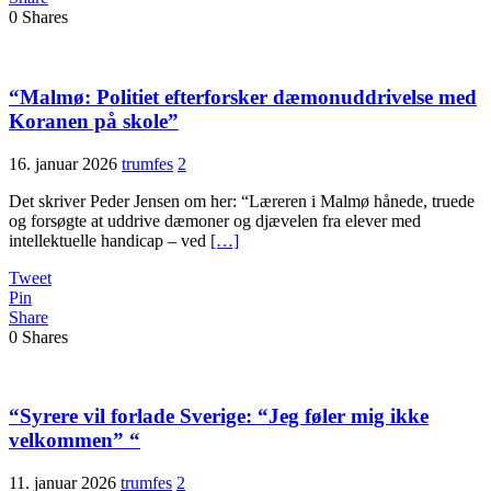
0
Shares
“Malmø: Politiet efterforsker dæmonuddrivelse med
Koranen på skole”
16. januar 2026
trumfes
2
Det skriver Peder Jensen om her: “Læreren i Malmø hånede, truede
og forsøgte at uddrive dæmoner og djævelen fra elever med
intellektuelle handicap – ved
[…]
Tweet
Pin
Share
0
Shares
“Syrere vil forlade Sverige: “Jeg føler mig ikke
velkommen” “
11. januar 2026
trumfes
2