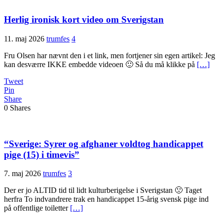
Herlig ironisk kort video om Sverigstan
11. maj 2026
trumfes
4
Fru Olsen har nævnt den i et link, men fortjener sin egen artikel: Jeg
kan desværre IKKE embedde videoen 🙂 Så du må klikke på
[…]
Tweet
Pin
Share
0
Shares
“Sverige: Syrer og afghaner voldtog handicappet
pige (15) i timevis”
7. maj 2026
trumfes
3
Der er jo ALTID tid til lidt kulturberigelse i Sverigstan 🙁 Taget
herfra To indvandrere trak en handicappet 15-årig svensk pige ind
på offentlige toiletter
[…]