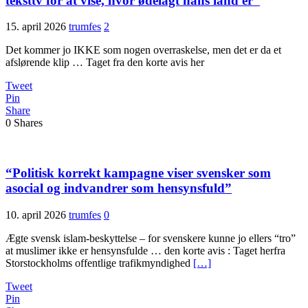
teksttv for at vise, hvor ødelagt hans land er”
15. april 2026
trumfes
2
Det kommer jo IKKE som nogen overraskelse, men det er da et
afslørende klip … Taget fra den korte avis her
Tweet
Pin
Share
0
Shares
“Politisk korrekt kampagne viser svensker som
asocial og indvandrer som hensynsfuld”
10. april 2026
trumfes
0
Ægte svensk islam-beskyttelse – for svenskere kunne jo ellers “tro”
at muslimer ikke er hensynsfulde … den korte avis : Taget herfra
Storstockholms offentlige trafikmyndighed
[…]
Tweet
Pin