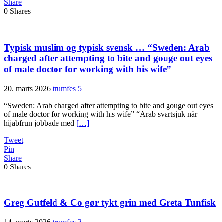
Share
0
Shares
Typisk muslim og typisk svensk … “Sweden: Arab
charged after attempting to bite and gouge out eyes
of male doctor for working with his wife”
20. marts 2026
trumfes
5
“Sweden: Arab charged after attempting to bite and gouge out eyes
of male doctor for working with his wife” “Arab svartsjuk när
hijabfrun jobbade med
[…]
Tweet
Pin
Share
0
Shares
Greg Gutfeld & Co gør tykt grin med Greta Tunfisk
14. marts 2026
trumfes
3