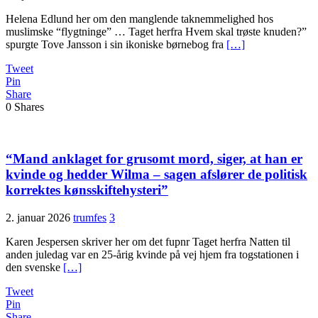
Helena Edlund her om den manglende taknemmelighed hos
muslimske “flygtninge” … Taget herfra Hvem skal trøste knuden?”
spurgte Tove Jansson i sin ikoniske børnebog fra
[…]
Tweet
Pin
Share
0
Shares
“Mand anklaget for grusomt mord, siger, at han er
kvinde og hedder Wilma – sagen afslører de politisk
korrektes kønsskiftehysteri”
2. januar 2026
trumfes
3
Karen Jespersen skriver her om det fupnr Taget herfra Natten til
anden juledag var en 25-årig kvinde på vej hjem fra togstationen i
den svenske
[…]
Tweet
Pin
Share