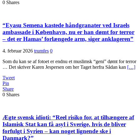
0
Shares
“Eyasu Semena kastede håndgranater ved Israels
ambassade i København, nu er han dømt for terror
– det er Hamas’ forlængede arm, siger anklageren”
4. februar 2026
trumfes
0
Som du kan se af fotoet er endnu et muslimsk “geni” dømt for terror
… Det skriver Karen Jespersen om her Taget herfra Sådan kan
[…]
Tweet
Pin
Share
0
Shares
Ægte svensk idioti: “Reel risiko for, at tilhængere af
Islamisk Stat kan få asyl i Sverige, hvis de bliver
forfulgt i Syrien – kan noget lignende ske i
Danmark?”