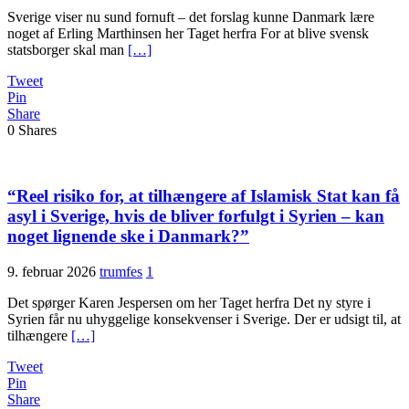
Sverige viser nu sund fornuft – det forslag kunne Danmark lære
noget af Erling Marthinsen her Taget herfra For at blive svensk
statsborger skal man
[…]
Tweet
Pin
Share
0
Shares
“Reel risiko for, at tilhængere af Islamisk Stat kan få
asyl i Sverige, hvis de bliver forfulgt i Syrien – kan
noget lignende ske i Danmark?”
9. februar 2026
trumfes
1
Det spørger Karen Jespersen om her Taget herfra Det ny styre i
Syrien får nu uhyggelige konsekvenser i Sverige. Der er udsigt til, at
tilhængere
[…]
Tweet
Pin
Share