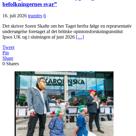
befolkningernes svar”
16. juli 2026
trumfes
6
Det skriver Soren Skafte om her Taget herfra følge en repræsentativ
undersøgelse foretaget af det britiske opinionsforskningsinstitut
Ipsos UK og i slutningen af juni 2026
[…]
Tweet
Pin
Share
0
Shares