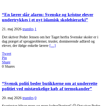
“En lærer slår alarm: Svenske og kristne elever
undertrykkes i et nyt islamisk skolehierarki”
21. maj 2026
trumfes
1
Det skriver Peder Jensen om her Taget herfra Svenske skoler er i
dag præget af sprogproblemer, trusler, dominerende adfærd og
elever, der ifølge enkelte lærere
[…]
Tweet
Pin
Share
0
Shares
“Svensk politi beder butikkerne om at underrette
politiet ved mistænkelige køb af termokander”
20. maj 2026
trumfes
0
Sverigstan bliver mere og mere kultur”beriget” 🙁 Det viser Peder