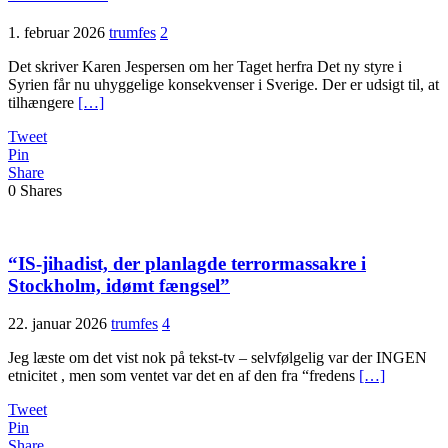
1. februar 2026
trumfes
2
Det skriver Karen Jespersen om her Taget herfra Det ny styre i
Syrien får nu uhyggelige konsekvenser i Sverige. Der er udsigt til, at
tilhængere
[…]
Tweet
Pin
Share
0
Shares
“IS-jihadist, der planlagde terrormassakre i
Stockholm, idømt fængsel”
22. januar 2026
trumfes
4
Jeg læste om det vist nok på tekst-tv – selvfølgelig var der INGEN
etnicitet , men som ventet var det en af den fra “fredens
[…]
Tweet
Pin
Share