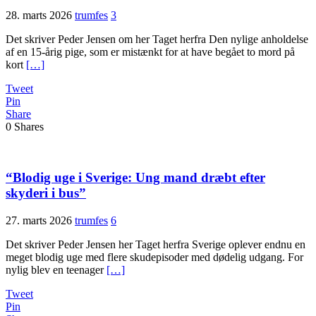
28. marts 2026
trumfes
3
Det skriver Peder Jensen om her Taget herfra Den nylige anholdelse
af en 15-årig pige, som er mistænkt for at have begået to mord på
kort
[…]
Tweet
Pin
Share
0
Shares
“Blodig uge i Sverige: Ung mand dræbt efter
skyderi i bus”
27. marts 2026
trumfes
6
Det skriver Peder Jensen her Taget herfra Sverige oplever endnu en
meget blodig uge med flere skudepisoder med dødelig udgang. For
nylig blev en teenager
[…]
Tweet
Pin