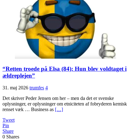
“Retten troede på Elsa (84): Hun blev voldtaget i
ældreplejen”
31. maj 2026
trumfes
4
Det skriver Peder Jensen om her – men da det er svenske
oplysninger, er oplysninger om etniciteten af fobryderen kemisk
renset væk … Business as
[…]
Tweet
Pin
Share
0
Shares