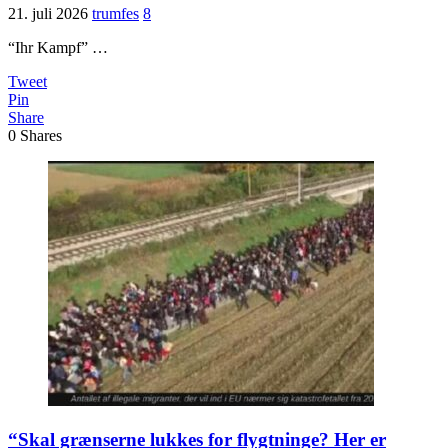
21. juli 2026
trumfes
8
“Ihr Kampf” …
Tweet
Pin
Share
0
Shares
“Skal grænserne lukkes for flygtninge? Her er