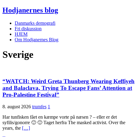
Hodjanernes blog
Danmarks demografi
Fri diskussion
HJEM
Om Hodjanernes Blog
Sverige
“WATCH: Weird Greta Thunberg Wearing Keffiyeh
and Balaclava, Trying To Escape Fans’ Attention at
Pro-Palestine Festival”
8. august 2026
trumfes
1
Har tunfisken fået en kæmpe vorte på næsen ? – eller er det
syfilis/gonorre 🙂 🙂 Taget herfra The masked activist. Over the
years, the
[…]