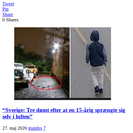
Tweet
Pin
Share
0
Shares
“Sverige: Tre dømt efter at en 15-årig sprængte sig
selv i luften”
27. maj 2026
trumfes
7