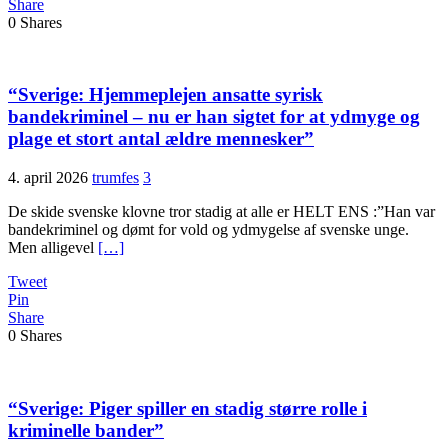
Share
0
Shares
“Sverige: Hjemmeplejen ansatte syrisk
bandekriminel – nu er han sigtet for at ydmyge og
plage et stort antal ældre mennesker”
4. april 2026
trumfes
3
De skide svenske klovne tror stadig at alle er HELT ENS :”Han var
bandekriminel og dømt for vold og ydmygelse af svenske unge.
Men alligevel
[…]
Tweet
Pin
Share
0
Shares
“Sverige: Piger spiller en stadig større rolle i
kriminelle bander”