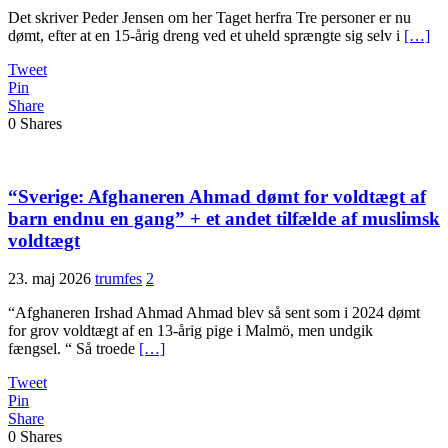
Det skriver Peder Jensen om her Taget herfra Tre personer er nu
dømt, efter at en 15-årig dreng ved et uheld sprængte sig selv i
[…]
Tweet
Pin
Share
0
Shares
“Sverige: Afghaneren Ahmad dømt for voldtægt af
barn endnu en gang” + et andet tilfælde af muslimsk
voldtægt
23. maj 2026
trumfes
2
“Afghaneren Irshad Ahmad Ahmad blev så sent som i 2024 dømt
for grov voldtægt af en 13-årig pige i Malmö, men undgik
fængsel. “ Så troede
[…]
Tweet
Pin
Share
0
Shares