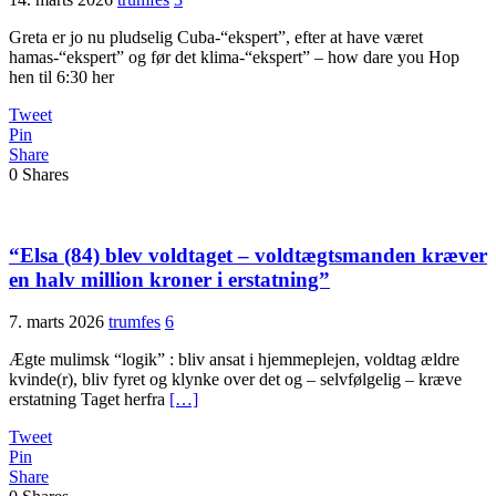
Greta er jo nu pludselig Cuba-“ekspert”, efter at have været
hamas-“ekspert” og før det klima-“ekspert” – how dare you Hop
hen til 6:30 her
Tweet
Pin
Share
0
Shares
“Elsa (84) blev voldtaget – voldtægtsmanden kræver
en halv million kroner i erstatning”
7. marts 2026
trumfes
6
Ægte mulimsk “logik” : bliv ansat i hjemmeplejen, voldtag ældre
kvinde(r), bliv fyret og klynke over det og – selvfølgelig – kræve
erstatning Taget herfra
[…]
Tweet
Pin
Share