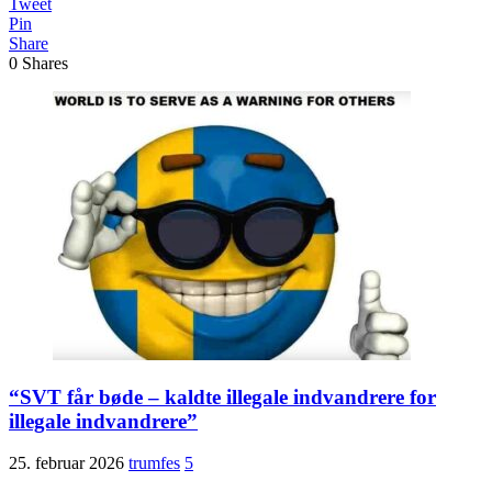
Tweet
Pin
Share
0
Shares
“SVT får bøde – kaldte illegale indvandrere for
illegale indvandrere”
25. februar 2026
trumfes
5