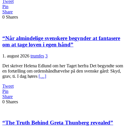
Tweet
Pin
Share
0
Shares
“Når almindelige svenskere begynder at fantasere
om at tage loven i egen hånd”
1. august 2026
trumfes
3
Det skriver Helena Edlund om her Taget herfra Det begyndte som
en fortælling om ordenshåndhævelse på den svenske gård: Skyd,
grav, ti. I dag høres
[…]
Tweet
Pin
Share
0
Shares
“The Truth Behind Greta Thunberg revealed”