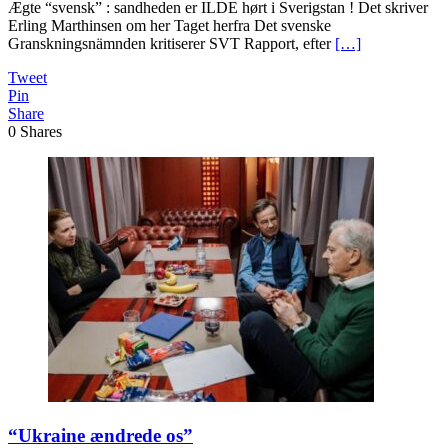
Ægte “svensk” : sandheden er ILDE hørt i Sverigstan ! Det skriver
Erling Marthinsen om her Taget herfra Det svenske
Granskningsnämnden kritiserer SVT Rapport, efter
[…]
Tweet
Pin
Share
0
Shares
“Ukraine ændrede os”