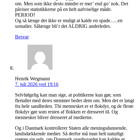
om. Men som ikke desto mindre er mer’ end go’ nok. Det
påviser statistikkerne på en helt uafviselige måde.
PERIOD!
Og så længe det ikke er muligt at kalde en spade…..en
somalier. Sålænge bli’r det ALDRIG anderledes.
Besvar
Henrik Wegmann
7. juli 2026 ved 19:16
Selvfølgelig kan man sige, at politikerne kun gør, som
flertallet med deres stemmer beder dem om. Men det er langt
fra hele sandheden. Thi mennesket er et flokdyr, og de fleste
flokdyr gør som resten af flokken er dresseret til. Og
mennesker bliver dresseret af medierne.
Og i Danmark kontrollerer Staten alle meningsdannende,
landsdækkende medier. Så derfor må man helt naturligt
spørge sig selv, om Danmark overhovedet kan kaldes et