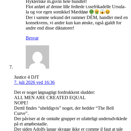
Hykleriske m.gsvin hele bundtet!
Flot anført af denne lille fedtede t.ssefrikadelle Ursula-
la og vor egen somikkel Mæddøø
Der i samme sekund det rammer DÉM, handler med en
konsekvens, vi andre kun kan ønske, også gjaldt for
andre end disse diktatorer!
Besvar
Justice 4 DJT
7. juli 2026 ved 16:36
Det er noget løgnagtigt fordrukkent sludder:
ALL MEN ARE CREATED EQUAL
NOPE!
Dertil findes “uheldigvis” noget, der hedder “The Bell
Curve”.
Der påviser at de omtalte grupper er ufatteligt underudviklede
på et amøbestadie.
Der siden Adolfs lange skygge ikke er comme il faut at tale