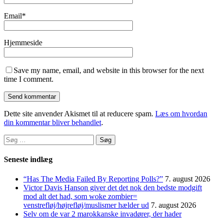
Email
*
Hjemmeside
Save my name, email, and website in this browser for the next
time I comment.
Dette site anvender Akismet til at reducere spam.
Læs om hvordan
din kommentar bliver behandlet
.
Søg
efter:
Seneste indlæg
“Has The Media Failed By Reporting Polls?”
7. august 2026
Victor Davis Hanson giver det det nok den bedste modgift
mod alt det had, som woke zombier=
venstrefløj/højrefløj/muslismer hælder ud
7. august 2026
Selv om de var 2 marokkanske invadører, der hader