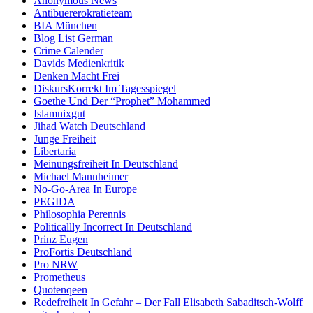
Anonymous News
Antibuererokratieteam
BIA München
Blog List German
Crime Calender
Davids Medienkritik
Denken Macht Frei
DiskursKorrekt Im Tagesspiegel
Goethe Und Der “Prophet” Mohammed
Islamnixgut
Jihad Watch Deutschland
Junge Freiheit
Libertaria
Meinungsfreiheit In Deutschland
Michael Mannheimer
No-Go-Area In Europe
PEGIDA
Philosophia Perennis
Politicallly Incorrect In Deutschland
Prinz Eugen
ProFortis Deutschland
Pro NRW
Prometheus
Quotenqeen
Redefreiheit In Gefahr – Der Fall Elisabeth Sabaditsch-Wolff