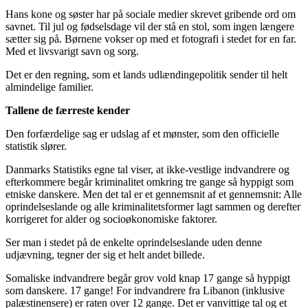
Hans kone og søster har på sociale medier skrevet gribende ord om
savnet. Til jul og fødselsdage vil der stå en stol, som ingen længere
sætter sig på. Børnene vokser op med et fotografi i stedet for en far.
Med et livsvarigt savn og sorg.
Det er den regning, som et lands udlændingepolitik sender til helt
almindelige familier.
Tallene de færreste kender
Den forfærdelige sag er udslag af et mønster, som den officielle
statistik slører.
Danmarks Statistiks egne tal viser, at ikke-vestlige indvandrere og
efterkommere begår kriminalitet omkring tre gange så hyppigt som
etniske danskere. Men det tal er et gennemsnit af et gennemsnit: Alle
oprindelseslande og alle kriminalitetsformer lagt sammen og derefter
korrigeret for alder og socioøkonomiske faktorer.
Ser man i stedet på de enkelte oprindelseslande uden denne
udjævning, tegner der sig et helt andet billede.
Somaliske indvandrere begår grov vold knap 17 gange så hyppigt
som danskere. 17 gange! For indvandrere fra Libanon (inklusive
palæstinensere) er raten over 12 gange. Det er vanvittige tal og et