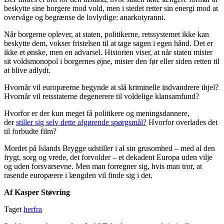
beskytte sine borgere mod vold, men i stedet retter sin energi mod at
overvåge og begrænse de lovlydige: anarkotyranni.
Når borgerne oplever, at staten, politikerne, retssystemet ikke kan
beskytte dem, vokser fristelsen til at tage sagen i egen hånd. Det er
ikke et ønske, men en advarsel. Historien viser, at når staten mister
sit voldsmonopol i borgernes øjne, mister den før eller siden retten til
at blive adlydt.
Hvornår vil europæerne begynde at slå kriminelle indvandrere ihjel?
Hvornår vil retsstaterne degenerere til voldelige klansamfund?
Hvorfor er der kun meget få politikere og meningsdannere,
der
stiller sig selv dette afgørende spørgsmål?
Hvorfor overlades det
til forbudte film?
Mordet på Islands Brygge udstiller i al sin grusomhed – med al den
frygt, sorg og vrede, det forvolder – et dekadent Europa uden vilje
og uden forsvarsevne. Men man forregner sig, hvis man tror, at
rasende europæere i længden vil finde sig i det.
Af Kasper Støvring
Taget
herfra