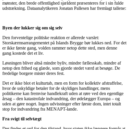
mønster, den brede offentlighed sjældent præsenteres for i sin fulde
udstrækning. Dataanalytikeren Jonatan Pallesen har fremlagt tallene:
Byen der lukker sig om sig selv
Den forventelige politiske reaktion er allerede varslet:
Storskærmsarrangementet på Islands Brygge bør lukkes ned. For det
er ikke første gang, volden rammer netop dette sted, men denne
gang kostede det et liv.
Løsningen bliver altså mindre byliv, mindre fællesskab, mindre af
netop den frihed og glæde, som gjorde stedet værd at besøge. De
fredelige borgere mister deres fest.
Det er ikke blot et kulturtab, men en form for kollektiv afstraffelse,
hvor de uskyldige betaler for de skyldiges handlinger, mens
politikerne kan fremvise handlekraft uden at røre ved den egentlige
årsag – den katastrofale indvandring, der ødelægger Europa – og
uden at gøre noget. Ingen udvisninger efter første dom, intet totalt
stop for indvandring fra MENAPT-lande.
Fra svigt til selvtægt
Der findes et ord for den tilstand, hvor staten ikke længere formår at