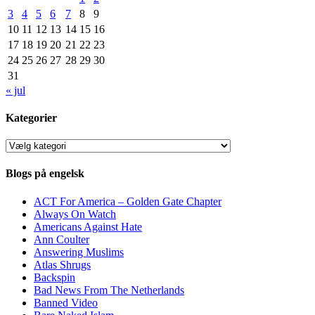
3
4
5
6
7
8
9
10
11
12
13
14
15
16
17
18
19
20
21
22
23
24
25
26
27
28
29
30
31
« jul
Kategorier
Kategorier
Blogs på engelsk
ACT For America – Golden Gate Chapter
Always On Watch
Americans Against Hate
Ann Coulter
Answering Muslims
Atlas Shrugs
Backspin
Bad News From The Netherlands
Banned Video