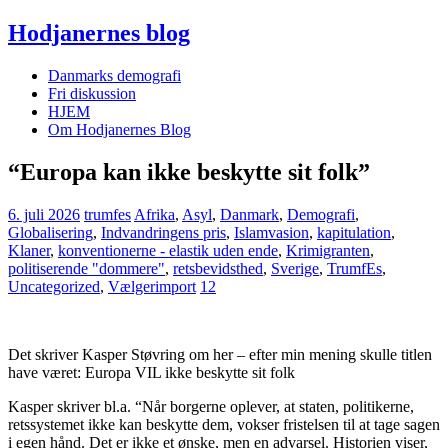
Hodjanernes blog
Danmarks demografi
Fri diskussion
HJEM
Om Hodjanernes Blog
“Europa kan ikke beskytte sit folk”
6. juli 2026
trumfes
Afrika
,
Asyl
,
Danmark
,
Demografi
,
Globalisering
,
Indvandringens pris
,
Islamvasion
,
kapitulation
,
Klaner
,
konventionerne - elastik uden ende
,
Krimigranten
,
politiserende "dommere"
,
retsbevidsthed
,
Sverige
,
TrumfEs
,
Uncategorized
,
Vælgerimport
12
Det skriver Kasper Støvring om her – efter min mening skulle titlen
have været: Europa VIL ikke beskytte sit folk
Kasper skriver bl.a. “Når borgerne oplever, at staten, politikerne,
retssystemet ikke kan beskytte dem, vokser fristelsen til at tage sagen
i egen hånd. Det er ikke et ønske, men en advarsel. Historien viser,