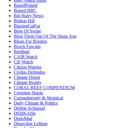
Bare Naked Islam
BasedPoland
Biased BBC
Big Hairy News
Bishop Hill
BlazingCatFur
Blog Of Swine
Blog Them Out Of The Stone Age
Blogs For Borders
Bosch Fawstin
Breitbart
CAIR Watch
CiF Watch
Citizen Warrior
Civilus Defendus
Climate Depot
Climate Reality
CORAL REEF COMPENDIUM
Creeping Sharia
Curmudgeonly & Skeptical
Daily Climate & Politics
Debbie Schlussel
DEBKAfile
DiploMad
Dissecting Leftism