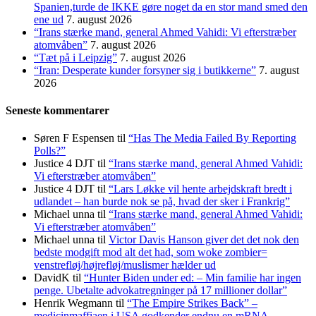
Spanien,turde de IKKE gøre noget da en stor mand smed den
ene ud
7. august 2026
“Irans stærke mand, general Ahmed Vahidi: Vi efterstræber
atomvåben”
7. august 2026
“Tæt på i Leipzig”
7. august 2026
“Iran: Desperate kunder forsyner sig i butikkerne”
7. august
2026
Seneste kommentarer
Søren F Espensen
til
“Has The Media Failed By Reporting
Polls?”
Justice 4 DJT
til
“Irans stærke mand, general Ahmed Vahidi:
Vi efterstræber atomvåben”
Justice 4 DJT
til
“Lars Løkke vil hente arbejdskraft bredt i
udlandet – han burde nok se på, hvad der sker i Frankrig”
Michael unna
til
“Irans stærke mand, general Ahmed Vahidi:
Vi efterstræber atomvåben”
Michael unna
til
Victor Davis Hanson giver det det nok den
bedste modgift mod alt det had, som woke zombier=
venstrefløj/højrefløj/muslismer hælder ud
DavidK
til
“Hunter Biden under ed: – Min familie har ingen
penge. Ubetalte advokat­regninger på 17 millioner dollar”
Henrik Wegmann
til
“The Empire Strikes Back” –
medicinmaffiaen i USA godkender endnu en mRNA