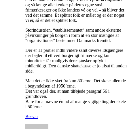
og så længe alle tænker på deres egne små
frimærkesager og ikke landets vé og vel – så bliver det
ved det samme. Et splittet folk er målet og er der noget
vi er, så er det et splittet folk.
Storindustrien, “etablissementet” samt andre eksterne
påvirkninger på borgen i form af en stor mængde af
“organisationer” bestemmer Danmarks fremtid.
Der er 11 partier indtil videre samt diverse løsgængere
der bejler til ethvert borgerligt frimærke og kun
minoriteter får muligvis deres ønsker opfyldt –
midlertidigt. Den danske skattekasse er jo afsat til anden
side.
Men det er ikke sket fra kun 80’erne..Det skete allerede
i begyndelsen af 1950’erne.
Det var også der, at man tilføjede paragraf 56 i
grundloven.
Bare for at nævne én ud af mange vigtige ting der skete
i 50’erne.
Besvar