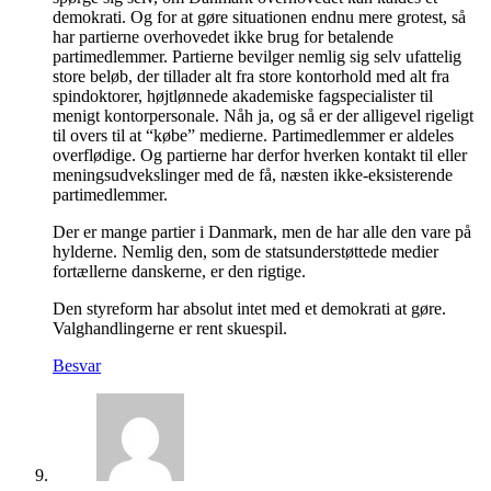
demokrati. Og for at gøre situationen endnu mere grotest, så
har partierne overhovedet ikke brug for betalende
partimedlemmer. Partierne bevilger nemlig sig selv ufattelig
store beløb, der tillader alt fra store kontorhold med alt fra
spindoktorer, højtlønnede akademiske fagspecialister til
menigt kontorpersonale. Nåh ja, og så er der alligevel rigeligt
til overs til at “købe” medierne. Partimedlemmer er aldeles
overflødige. Og partierne har derfor hverken kontakt til eller
meningsudvekslinger med de få, næsten ikke-eksisterende
partimedlemmer.
Der er mange partier i Danmark, men de har alle den vare på
hylderne. Nemlig den, som de statsunderstøttede medier
fortællerne danskerne, er den rigtige.
Den styreform har absolut intet med et demokrati at gøre.
Valghandlingerne er rent skuespil.
Besvar