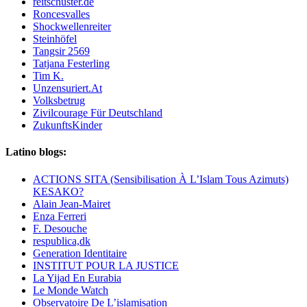
reitschuster.de
Roncesvalles
Shockwellenreiter
Steinhöfel
Tangsir 2569
Tatjana Festerling
Tim K.
Unzensuriert.At
Volksbetrug
Zivilcourage Für Deutschland
ZukunftsKinder
Latino blogs:
ACTIONS SITA (Sensibilisation À L’Islam Tous Azimuts)
KESAKO?
Alain Jean-Mairet
Enza Ferreri
F. Desouche
respublica,dk
Generation Identitaire
INSTITUT POUR LA JUSTICE
La Yijad En Eurabia
Le Monde Watch
Observatoire De L’islamisation