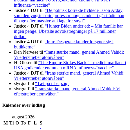
influenza-“vaccine”
Justice 4 DJT
til
“De politisk korrekte hyldede Jason Arday
som den yngste sorte professor nogensinde – i går trådte han
tilbage efter massive anklage for snyd”
Justice 4 DJT
til
“Hunter Biden under ed: – Min familie har
ingen penge. Ubetalte advokat­regninger på 17 millioner
dollar”
Justice 4 DJT
til
“Iran: Desperate kunder forsyner sig i
butikkerne”
Den Nervøse
til
“Irans stærke mand, general Ahmed Vahidi:
Vi efterstræber atomvåben”
H. Olesen
til
“The Empire Strikes Back” – medicinmaffiaen i
USA godkender endnu en mRNA influenza-“vaccine”
Justice 4 DJT
til
“Irans stærke mand, general Ahmed Vahidi:
Vi efterstræber atomvåben”
slyrgraff
til
“Tæt på i Leipzig”
slyrgraff
til
“Irans stærke mand, general Ahmed Vahidi: Vi
efterstræber atomvåben”
Kalender over indlæg
august 2026
M
Ti
O
To
F
L
S
1
2