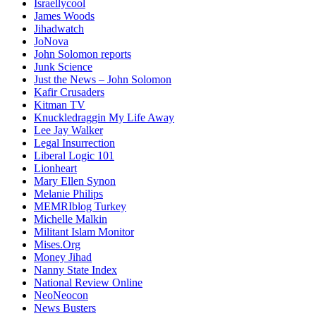
Israellycool
James Woods
Jihadwatch
JoNova
John Solomon reports
Junk Science
Just the News – John Solomon
Kafir Crusaders
Kitman TV
Knuckledraggin My Life Away
Lee Jay Walker
Legal Insurrection
Liberal Logic 101
Lionheart
Mary Ellen Synon
Melanie Philips
MEMRIblog Turkey
Michelle Malkin
Militant Islam Monitor
Mises.Org
Money Jihad
Nanny State Index
National Review Online
NeoNeocon
News Busters