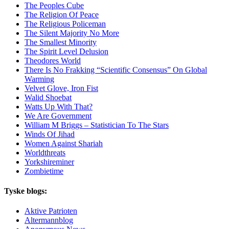
The Peoples Cube
The Religion Of Peace
The Religious Policeman
The Silent Majority No More
The Smallest Minority
The Spirit Level Delusion
Theodores World
There Is No Frakking “Scientific Consensus” On Global
Warming
Velvet Glove, Iron Fist
Walid Shoebat
Watts Up With That?
We Are Government
William M Briggs – Statistician To The Stars
Winds Of Jihad
Women Against Shariah
Worldthreats
Yorkshireminer
Zombietime
Tyske blogs:
Aktive Patrioten
Altermannblog