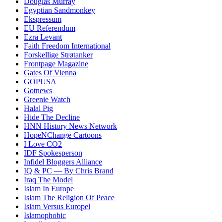
Douglas Murray
Egyptian Sandmonkey
Ekspressum
EU Referendum
Ezra Levant
Faith Freedom International
Forskellige Strøtanker
Frontpage Magazine
Gates Of Vienna
GOPUSA
Gotnews
Greenie Watch
Halal Pig
Hide The Decline
HNN History News Network
HopeNChange Cartoons
I Love CO2
IDF Spokesperson
Infidel Bloggers Alliance
IQ & PC — By Chris Brand
Iraq The Model
Islam In Europe
Islam The Religion Of Peace
Islam Versus Europe
l
Islamophobic