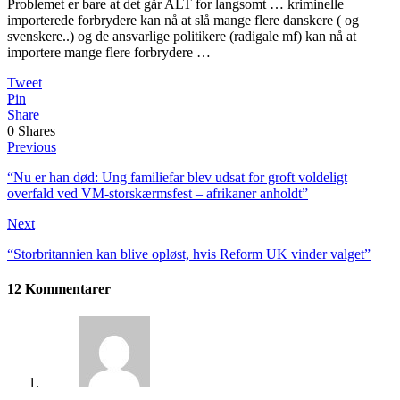
Problemet er bare at det går ALT for langsomt … kriminelle
importerede forbrydere kan nå at slå mange flere danskere ( og
svenskere..) og de ansvarlige politikere (radigale mf) kan nå at
importere mange flere forbrydere …
Tweet
Pin
Share
0
Shares
Previous
“Nu er han død: Ung familiefar blev udsat for groft voldeligt
overfald ved VM-storskærmsfest – afrikaner anholdt”
Next
“Storbritannien kan blive opløst, hvis Reform UK vinder valget”
12 Kommentarer