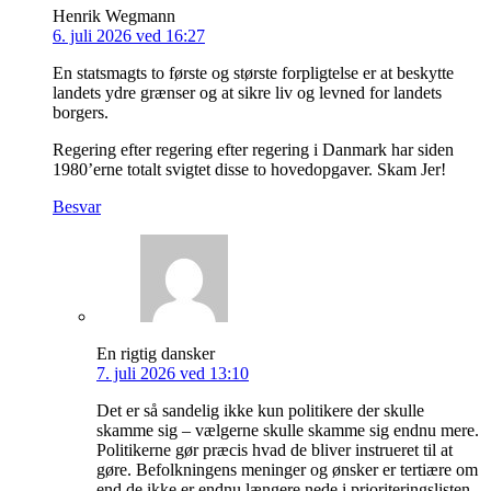
Henrik Wegmann
6. juli 2026 ved 16:27
En statsmagts to første og største forpligtelse er at beskytte
landets ydre grænser og at sikre liv og levned for landets
borgers.
Regering efter regering efter regering i Danmark har siden
1980’erne totalt svigtet disse to hovedopgaver. Skam Jer!
Besvar
En rigtig dansker
7. juli 2026 ved 13:10
Det er så sandelig ikke kun politikere der skulle
skamme sig – vælgerne skulle skamme sig endnu mere.
Politikerne gør præcis hvad de bliver instrueret til at
gøre. Befolkningens meninger og ønsker er tertiære om
end de ikke er endnu længere nede i prioriteringslisten