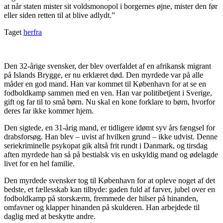
at når staten mister sit voldsmonopol i borgernes øjne, mister den før
eller siden retten til at blive adlydt.”
Taget
herfra
Den 32-årige svensker, der blev overfaldet af en afrikansk migrant
på Islands Brygge, er nu erklæret død. Den myrdede var på alle
måder en god mand. Han var kommet til København for at se en
fodboldkamp sammen med en ven. Han var politibetjent i Sverige,
gift og far til to små børn. Nu skal en kone forklare to børn, hvorfor
deres far ikke kommer hjem.
Den sigtede, en 31-årig mand, er tidligere idømt syv års fængsel for
drabsforsøg. Han blev – uvist af hvilken grund – ikke udvist. Denne
seriekriminelle psykopat gik altså frit rundt i Danmark, og tirsdag
aften myrdede han så på bestialsk vis en uskyldig mand og ødelagde
livet for en hel familie.
Den myrdede svensker tog til København for at opleve noget af det
bedste, et fællesskab kan tilbyde: gaden fuld af farver, jubel over en
fodboldkamp på storskærm, fremmede der hilser på hinanden,
omfavner og klapper hinanden på skulderen. Han arbejdede til
daglig med at beskytte andre.