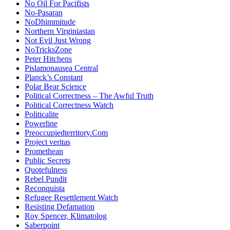
No Oil For Pacifists
No-Pasaran
NoDhimmitude
Northern Virginiastan
Not Evil Just Wrong
NoTricksZone
Peter Hitchens
Pislamonausea Central
Planck’s Constant
Polar Bear Science
Political Correctness – The Awful Truth
Political Correctness Watch
Politicalite
Powerline
Preoccupiedterritory.Com
Project veritas
Promethean
Public Secrets
Quotefulness
Rebel Pundit
Reconquista
Refugee Resettlement Watch
Resisting Defamation
Roy Spencer, Klimatolog
Saberpoint