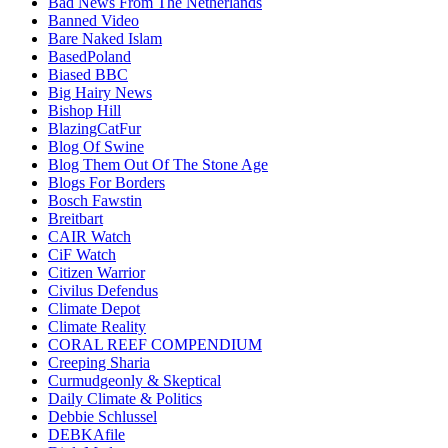
Bad News From The Netherlands
Banned Video
Bare Naked Islam
BasedPoland
Biased BBC
Big Hairy News
Bishop Hill
BlazingCatFur
Blog Of Swine
Blog Them Out Of The Stone Age
Blogs For Borders
Bosch Fawstin
Breitbart
CAIR Watch
CiF Watch
Citizen Warrior
Civilus Defendus
Climate Depot
Climate Reality
CORAL REEF COMPENDIUM
Creeping Sharia
Curmudgeonly & Skeptical
Daily Climate & Politics
Debbie Schlussel
DEBKAfile