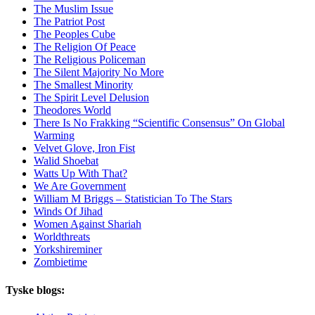
The Muslim Issue
The Patriot Post
The Peoples Cube
The Religion Of Peace
The Religious Policeman
The Silent Majority No More
The Smallest Minority
The Spirit Level Delusion
Theodores World
There Is No Frakking “Scientific Consensus” On Global
Warming
Velvet Glove, Iron Fist
Walid Shoebat
Watts Up With That?
We Are Government
William M Briggs – Statistician To The Stars
Winds Of Jihad
Women Against Shariah
Worldthreats
Yorkshireminer
Zombietime
Tyske blogs: