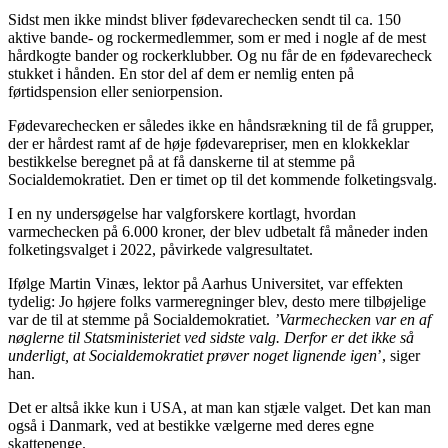
Sidst men ikke mindst bliver fødevarechecken sendt til ca. 150
aktive bande- og rockermedlemmer, som er med i nogle af de mest
hårdkogte bander og rockerklubber. Og nu får de en fødevarecheck
stukket i hånden. En stor del af dem er nemlig enten på
førtidspension eller seniorpension.
Fødevarechecken er således ikke en håndsrækning til de få grupper,
der er hårdest ramt af de høje fødevarepriser, men en klokkeklar
bestikkelse beregnet på at få danskerne til at stemme på
Socialdemokratiet. Den er timet op til det kommende folketingsvalg.
I en ny undersøgelse har valgforskere kortlagt, hvordan
varmechecken på 6.000 kroner, der blev udbetalt få måneder inden
folketingsvalget i 2022, påvirkede valgresultatet.
Ifølge Martin Vinæs, lektor på Aarhus Universitet, var effekten
tydelig: Jo højere folks varmeregninger blev, desto mere tilbøjelige
var de til at stemme på Socialdemokratiet.
’Varmechecken var en af
nøglerne til Statsministeriet ved sidste valg. Derfor er det ikke så
underligt, at Socialdemokratiet prøver noget lignende igen
’, siger
han.
Det er altså ikke kun i USA, at man kan stjæle valget. Det kan man
også i Danmark, ved at bestikke vælgerne med deres egne
skattepenge.