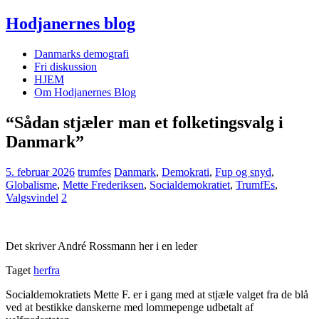
Hodjanernes blog
Danmarks demografi
Fri diskussion
HJEM
Om Hodjanernes Blog
“Sådan stjæler man et folketingsvalg i
Danmark”
5. februar 2026
trumfes
Danmark
,
Demokrati
,
Fup og snyd
,
Globalisme
,
Mette Frederiksen
,
Socialdemokratiet
,
TrumfEs
,
Valgsvindel
2
Det skriver André Rossmann her i en leder
Taget
herfra
Socialdemokratiets Mette F. er i gang med at stjæle valget fra de blå
ved at bestikke danskerne med lommepenge udbetalt af