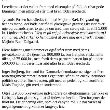
I medierne er det væltet frem med eksempler på folk, der har gode
lønninger, men alligevel står til at få en fødevarecheck.
Jyllands-Posten har således talt med Majbritt Bæk Dalgaard og
hendes mand, der både har råd til økologiske grøntsagskasser hver
uge og udlandsrejser to gange om året, men stadig står til at få 5.000
kr. i fødevarechecks. ”
Jeg er på vej på orlovsferie med vores børn i
en måned. Det virker jo helt absurd at give mig den check
”, mener
Majbritt Bæk Dalgaard.
Flere folketingsmedlemmer er også stået frem med deres
privatøkonomi. De tjener ca. 800.000 kr. om året plus et skattefrit
tillæg på 75.000 kr., men fordi deres partnere har en løn på under
500.000 kr., vil deres husstand altså få en fødevarecheck.
Inger Støjberg, formand for Danmarksdemokraterne, siger, at flere
folketingsmedlemmer i hendes eget parti står til en check, herunder
politisk ordfører Susie Jessen, gift med en pedel, og klimaordfører
Mads Fuglede, gift med en studerende.
Også 119.000 ikkevestlige indvandrere og efterkommere, der ikke er
i arbejde, kan glæde sig til at få fødevarechecken. Den fortjener de
fuldt ud. De er nemlig ofre, som det er synd for. De har været så
meget igennem og kommer langvejs fra.