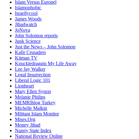
Islam Versus Europe
l
Islamophobic
Israellycool
James Woods
Jihadwatch
JoNova
John Solomon reports
Junk Science
Just the News – John Solomon
Kafir Crusaders
Kitman TV
Knuckledraggin My Life Away
Lee Jay Walker
Legal Insurrection
Liberal Logic 101
Lionheart
Mary Ellen Synon
Melanie Philips
MEMRIblog Turkey
Michelle Malkin
Militant Islam Monitor
Mises.Org
Money Jihad
Nanny State Index
National Review Online