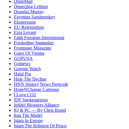
DiploMad
Dissecting Leftism
Douglas Murray
Egyptian Sandmonkey
Ekspressum
EU Referendum
Ezra Levant
Faith Freedom International
Forskellige Strøtanker
Frontpage Magazine
Gates Of Vienna
GOPUSA
Gotnews
Greenie Watch
Halal Pig
Hide The Decline
HNN History News Network
HopeNChange Cartoons
I Love CO2
IDF Spokesperson
Infidel Bloggers Alliance
IQ & PC — By Chris Brand
Iraq The Model
Islam In Europe
Islam The Religion Of Peace