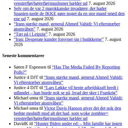
venstrefløj/højrefløj/muslismer hælder ud
7. august 2026
Selv om de var 2 marokkanske invadører, der hader
Spanien,turde de IKKE gøre noget da en stor mand smed den
ene ud
7. august 2026
“Irans stærke mand, general Ahmed Vahidi: Vi efterstræber
atomvåben”
7. august 2026
“Tæt på i Leipzig”
7. august 2026
“Iran: Desperate kunder forsyner sig i butikkerne”
7. august
2026
Seneste kommentarer
Søren F Espensen
til
“Has The Media Failed By Reporting
Polls?”
Justice 4 DJT
til
“Irans stærke mand, general Ahmed Vahidi:
Vi efterstræber atomvåben”
Justice 4 DJT
til
“Lars Løkke vil hente arbejdskraft bredt i
udlandet – han burde nok se på, hvad der sker i Frankrig”
Michael unna
til
“Irans stærke mand, general Ahmed Vahidi:
Vi efterstræber atomvåben”
Michael unna
til
Victor Davis Hanson giver det det nok den
bedste modgift mod alt det had, som woke zombier=
venstrefløj/højrefløj/muslismer hælder ud
DavidK
til
“Hunter Biden under ed: – Min familie har ingen