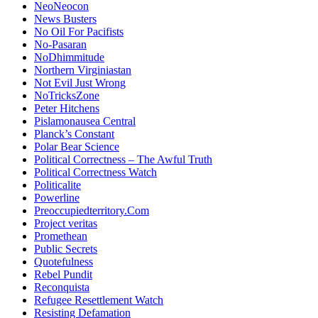
NeoNeocon
News Busters
No Oil For Pacifists
No-Pasaran
NoDhimmitude
Northern Virginiastan
Not Evil Just Wrong
NoTricksZone
Peter Hitchens
Pislamonausea Central
Planck’s Constant
Polar Bear Science
Political Correctness – The Awful Truth
Political Correctness Watch
Politicalite
Powerline
Preoccupiedterritory.Com
Project veritas
Promethean
Public Secrets
Quotefulness
Rebel Pundit
Reconquista
Refugee Resettlement Watch
Resisting Defamation