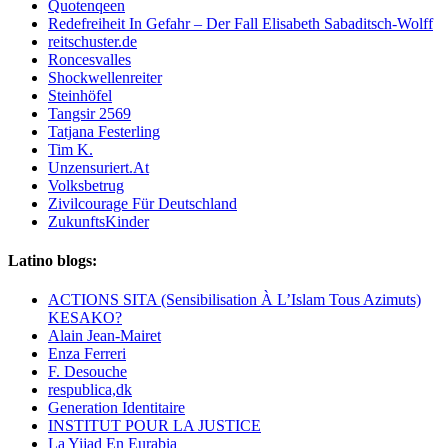
Quotenqeen
Redefreiheit In Gefahr – Der Fall Elisabeth Sabaditsch-Wolff
reitschuster.de
Roncesvalles
Shockwellenreiter
Steinhöfel
Tangsir 2569
Tatjana Festerling
Tim K.
Unzensuriert.At
Volksbetrug
Zivilcourage Für Deutschland
ZukunftsKinder
Latino blogs:
ACTIONS SITA (Sensibilisation À L’Islam Tous Azimuts)
KESAKO?
Alain Jean-Mairet
Enza Ferreri
F. Desouche
respublica,dk
Generation Identitaire
INSTITUT POUR LA JUSTICE
La Yijad En Eurabia