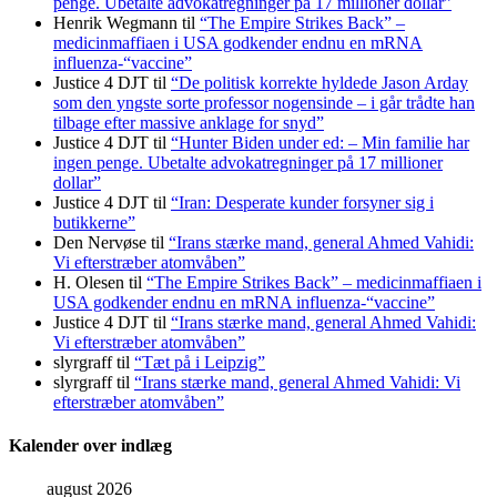
penge. Ubetalte advokat­regninger på 17 millioner dollar”
Henrik Wegmann
til
“The Empire Strikes Back” –
medicinmaffiaen i USA godkender endnu en mRNA
influenza-“vaccine”
Justice 4 DJT
til
“De politisk korrekte hyldede Jason Arday
som den yngste sorte professor nogensinde – i går trådte han
tilbage efter massive anklage for snyd”
Justice 4 DJT
til
“Hunter Biden under ed: – Min familie har
ingen penge. Ubetalte advokat­regninger på 17 millioner
dollar”
Justice 4 DJT
til
“Iran: Desperate kunder forsyner sig i
butikkerne”
Den Nervøse
til
“Irans stærke mand, general Ahmed Vahidi:
Vi efterstræber atomvåben”
H. Olesen
til
“The Empire Strikes Back” – medicinmaffiaen i
USA godkender endnu en mRNA influenza-“vaccine”
Justice 4 DJT
til
“Irans stærke mand, general Ahmed Vahidi:
Vi efterstræber atomvåben”
slyrgraff
til
“Tæt på i Leipzig”
slyrgraff
til
“Irans stærke mand, general Ahmed Vahidi: Vi
efterstræber atomvåben”
Kalender over indlæg
august 2026