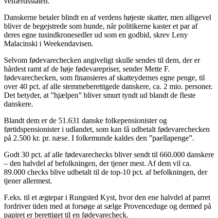
velfærdsstaten.
Danskerne betaler blindt en af verdens højeste skatter, men alligevel
bliver de begejstrede som hunde, når politikerne kaster et par af
deres egne tusindkronesedler ud som en godbid, skrev Leny
Malacinski i Weekendavisen.
Selvom fødevarechecken angiveligt skulle sendes til dem, der er
hårdest ramt af de høje fødevarepriser, sender Mette F.
fødevarechecken, som finansieres af skatteydernes egne penge, til
over 40 pct. af alle stemmeberettigede danskere, ca. 2 mio. personer.
Det betyder, at ”hjælpen” bliver smurt tyndt ud blandt de fleste
danskere.
Blandt dem er de 51.631 danske folkepensionister og
førtidspensionister i udlandet, som kan få udbetalt fødevarechecken
på 2.500 kr. pr. næse. I folkemunde kaldes den ”paellapenge”.
Godt 30 pct. af alle fødevarechecks bliver sendt til 660.000 danskere
– den halvdel af befolkningen, der tjener mest. Af dem vil ca.
89.000 checks blive udbetalt til de top-10 pct. af befolkningen, der
tjener allermest.
F.eks. til et ægtepar i Rungsted Kyst, hvor den ene halvdel af parret
fordriver tiden med at forsøge at sælge Provenceduge og dermed på
papiret er berettiget til en fødevarecheck.