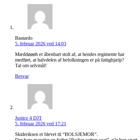
Bastardo
5. februar 2026 ved 14:03
Mæddøøøh er åbenbart stolt af, at hendes regimente har
medført, at halvdelen af befolkningen er på fattighjælp?
Tal om selvmål!
Besvar
Justice 4 DJT
5. februar 2026 ved 17:21
Skideriksen er blevet til “BOLSJEMOR”.
Der bare mangler en fedtet “flasher cotton coat”, når hun snart