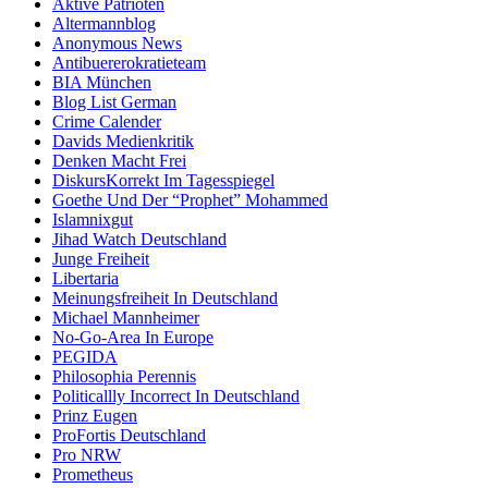
Aktive Patrioten
Altermannblog
Anonymous News
Antibuererokratieteam
BIA München
Blog List German
Crime Calender
Davids Medienkritik
Denken Macht Frei
DiskursKorrekt Im Tagesspiegel
Goethe Und Der “Prophet” Mohammed
Islamnixgut
Jihad Watch Deutschland
Junge Freiheit
Libertaria
Meinungsfreiheit In Deutschland
Michael Mannheimer
No-Go-Area In Europe
PEGIDA
Philosophia Perennis
Politicallly Incorrect In Deutschland
Prinz Eugen
ProFortis Deutschland
Pro NRW
Prometheus