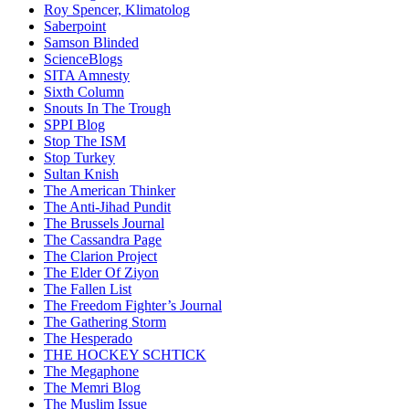
Roy Spencer, Klimatolog
Saberpoint
Samson Blinded
ScienceBlogs
SITA Amnesty
Sixth Column
Snouts In The Trough
SPPI Blog
Stop The ISM
Stop Turkey
Sultan Knish
The American Thinker
The Anti-Jihad Pundit
The Brussels Journal
The Cassandra Page
The Clarion Project
The Elder Of Ziyon
The Fallen List
The Freedom Fighter’s Journal
The Gathering Storm
The Hesperado
THE HOCKEY SCHTICK
The Megaphone
The Memri Blog
The Muslim Issue