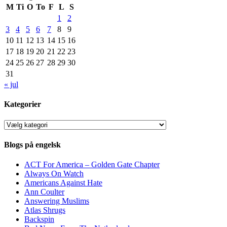
M
Ti
O
To
F
L
S
1
2
3
4
5
6
7
8
9
10
11
12
13
14
15
16
17
18
19
20
21
22
23
24
25
26
27
28
29
30
31
« jul
Kategorier
Kategorier
Blogs på engelsk
ACT For America – Golden Gate Chapter
Always On Watch
Americans Against Hate
Ann Coulter
Answering Muslims
Atlas Shrugs
Backspin