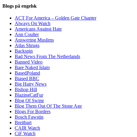
Blogs på engelsk
ACT For America – Golden Gate Chapter
Always On Watch
Americans Against Hate
Ann Coulter
Answering Muslims
Atlas Shrugs
Backspin
Bad News From The Netherlands
Banned Video
Bare Naked Islam
BasedPoland
Biased BBC
Big Hairy News
Bishop Hill
BlazingCatFur
Blog Of Swine
Blog Them Out Of The Stone Age
Blogs For Borders
Bosch Fawstin
Breitbart
CAIR Watch
CiF Watch