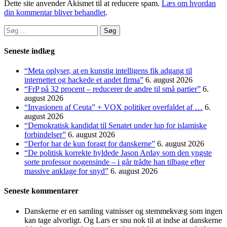
Dette site anvender Akismet til at reducere spam.
Læs om hvordan
din kommentar bliver behandlet
.
Søg
efter:
Seneste indlæg
“Meta oplyser, at en kunstig intelligens fik adgang til
internettet og hackede et andet firma”
6. august 2026
“FrP på 32 procent – reducerer de andre til små partier”
6.
august 2026
“Invasionen af Ceuta” + VOX politiker overfaldet af …
6.
august 2026
“Demokratisk kandidat til Senatet under lup for islamiske
forbindelser”
6. august 2026
“Derfor har de kun foragt for danskerne”
6. august 2026
“De politisk korrekte hyldede Jason Arday som den yngste
sorte professor nogensinde – i går trådte han tilbage efter
massive anklage for snyd”
6. august 2026
Seneste kommentarer
Danskerne er en samling vatnisser og stemmekvæg som ingen
kan tage alvorligt. Og Lars er snu nok til at indse at danskerne