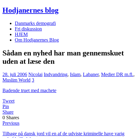
Hodjanernes blog
Danmarks demografi
Fri diskussion
HJEM
Om Hodjanernes Blog
Sådan en nyhed har man gennemskuet
uden at læse den
28. juli 2006
Nicolai
Indvandring
,
Islam
,
Labaner
,
Medier DR m.fl.
,
Muslim World
3
Badende truet med machete
Tweet
Pin
Share
0
Shares
Previous
Tilbage på dansk jord vil en af de udviste kriminelle have varig