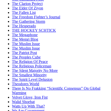
The Clarion Project
The Elder Of Ziyon
The Fallen List
The Freedom Fighter’s Journal
The Gathering Storm
The Hesperado
THE HOCKEY SCHTICK
The Megaphone
The Memri Blog
The Muslim Issue
The Muslim Issue
The Patriot Post
The Peoples Cube
The Religion Of Peace
The Religious Policeman
The Silent Majority No More
The Smallest Minority
The Spirit Level Delusion
Theodores World
There Is No Frakking “Scientific Consensus” On Global
Warming
Velvet Glove, Iron Fist
Walid Shoebat
Watts Up With That?
We Are Government