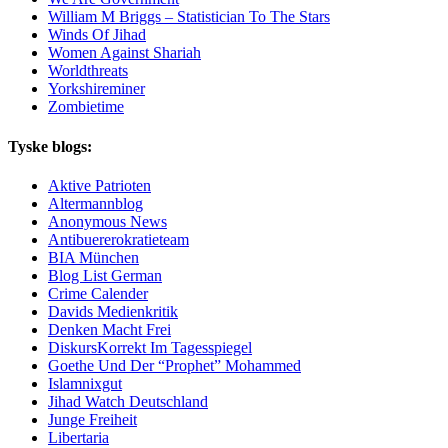
William M Briggs – Statistician To The Stars
Winds Of Jihad
Women Against Shariah
Worldthreats
Yorkshireminer
Zombietime
Tyske blogs:
Aktive Patrioten
Altermannblog
Anonymous News
Antibuererokratieteam
BIA München
Blog List German
Crime Calender
Davids Medienkritik
Denken Macht Frei
DiskursKorrekt Im Tagesspiegel
Goethe Und Der “Prophet” Mohammed
Islamnixgut
Jihad Watch Deutschland
Junge Freiheit
Libertaria