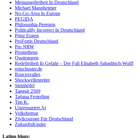
Meinungsfreiheit In Deutschland
Michael Mannheimer
No-Go-Area In Europe
PEGIDA
Philosophia Perennis
Politicallly Incorrect In Deutschland
Prinz Eugen
ProFortis Deutschland
Pro NRW
Prometheus
Quotenqeen
Redefreiheit In Gefahr – Der Fall Elisabeth Sabaditsch-Wolff
reitschuster.de
Roncesvalles
Shockwellenreiter
Steinhöfel
Tangsir 2569
Tatjana Festerling
Tim K.
Unzensuriert.At
Volksbetrug
Zivilcourage Für Deutschland
ZukunftsKinder
Latino blogs: