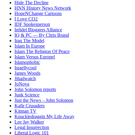
Hide The Decline
HNN History News Network
HopeNChange Cartoons
I Love CO2
IDF Spokesperson
Infidel Bloggers Alliance
IQ & PC — By Chris Brand
Iraq The Model
Islam In Europe
Islam The Religion Of Peace
Islam Versus Europe
l
Islamophobic
Israellycool
James Woods
Jihadwatch
JoNova
John Solomon reports
Junk Science
Just the News – John Solomon
Kafir Crusaders
Kitman TV
Knuckledraggin My Life Away
Lee Jay Walker
Legal Insurrection
Liberal Logic 101