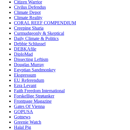
Citizen Warrior
Civilus Defendus
Climate Depot
Climate Reality
CORAL REEF COMPENDIUM
Creeping Sharia
Curmudgeonly & Skeptical
Daily Climate & Politics
Debbie Schlussel
DEBKAfile
DiploMad
Dissecting Leftism
Douglas Murray
Egyptian Sandmonkey
Ekspressum
EU Referendum
Ezra Levant
Faith Freedom International
Forskellige Strøtanker
Frontpage Magazine
Gates Of Vienna
GOPUSA
Gotnews
Greenie Watch
Halal Pig