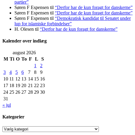
partier”
Søren F Espensen
til
“Derfor har de kun foragt for danskerne”
Søren F Espensen
til
“Derfor har de kun foragt for danskerne”
Søren F Espensen
til
“Demokratisk kandidat til Senatet under
lup for islamiske forbindelser”
H. Olesen
til
“Derfor har de kun foragt for danskerne”
Kalender over indlæg
august 2026
M
Ti
O
To
F
L
S
1
2
3
4
5
6
7
8
9
10
11
12
13
14
15
16
17
18
19
20
21
22
23
24
25
26
27
28
29
30
31
« jul
Kategorier
Kategorier