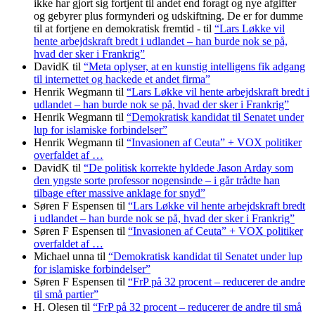
ikke har gjort sig fortjent til andet end foragt og nye afgifter
og gebyrer plus formynderi og udskiftning. De er for dumme
til at fortjene en demokratisk fremtid -
til
“Lars Løkke vil
hente arbejdskraft bredt i udlandet – han burde nok se på,
hvad der sker i Frankrig”
DavidK
til
“Meta oplyser, at en kunstig intelligens fik adgang
til internettet og hackede et andet firma”
Henrik Wegmann
til
“Lars Løkke vil hente arbejdskraft bredt i
udlandet – han burde nok se på, hvad der sker i Frankrig”
Henrik Wegmann
til
“Demokratisk kandidat til Senatet under
lup for islamiske forbindelser”
Henrik Wegmann
til
“Invasionen af Ceuta” + VOX politiker
overfaldet af …
DavidK
til
“De politisk korrekte hyldede Jason Arday som
den yngste sorte professor nogensinde – i går trådte han
tilbage efter massive anklage for snyd”
Søren F Espensen
til
“Lars Løkke vil hente arbejdskraft bredt
i udlandet – han burde nok se på, hvad der sker i Frankrig”
Søren F Espensen
til
“Invasionen af Ceuta” + VOX politiker
overfaldet af …
Michael unna
til
“Demokratisk kandidat til Senatet under lup
for islamiske forbindelser”
Søren F Espensen
til
“FrP på 32 procent – reducerer de andre
til små partier”
H. Olesen
til
“FrP på 32 procent – reducerer de andre til små