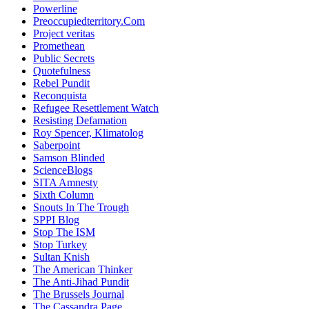
Powerline
Preoccupiedterritory.Com
Project veritas
Promethean
Public Secrets
Quotefulness
Rebel Pundit
Reconquista
Refugee Resettlement Watch
Resisting Defamation
Roy Spencer, Klimatolog
Saberpoint
Samson Blinded
ScienceBlogs
SITA Amnesty
Sixth Column
Snouts In The Trough
SPPI Blog
Stop The ISM
Stop Turkey
Sultan Knish
The American Thinker
The Anti-Jihad Pundit
The Brussels Journal
The Cassandra Page