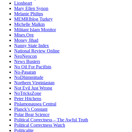
Lionheart
Mary Ellen Synon
Melanie Philips
MEMRIblog Turkey
Michelle Malkin
Militant Islam Monitor
Mises.Org
Money Jihad
Nanny State Index
National Review Online
NeoNeocon
News Busters
No Oil For Pacifists
No-Pasaran
NoDhimmitude
Northern Virginiastan
Not Evil Just Wrong
NoTricksZone
Peter Hitchens
Pislamonausea Central
Planck’s Constant
Polar Bear Science
Political Correctness – The Awful Truth
Political Correctness Watch
Politicalite