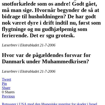
snotforkælede som os andre! Godt gået,
må man sige. Hvornår begynder de så at
bidrage til husholdningen? De har godt
nok været dyre i drift indtil nu, først som
flygtninge og nu gudhjælpemig som
ferierende. Det er sgu grotesk.
Læserbrev i Ekstrabladet 21-7-2006
Hvor var de pågældendes forsvar for
Danmark under Muhammedkrisen?
Læserbrev i Ekstrabladet 21-7-2006
Tweet
Pin
Share
0
Shares
Previous
Retssager i USA mod den libanesiske regering for skader i Israel