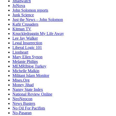
Jihadwatch
JoNova
John Solomon reports
Junk Science
Just the News – John Solomon
Kafir Crusaders
Kitman TV
Knuckledraggin My Life Away
Lee Jay Walker
Legal Insurrection
Liberal Logic 101
Lionheart
Mary Ellen Synon
Melanie Philips
MEMRIblog Turkey
Michelle Malkin
Militant Islam Monitor
Mises.Org
Money Jihad
Nanny State Index
National Review Online
NeoNeocon
News Busters
No Oil For Pacifists
No-Pasaran