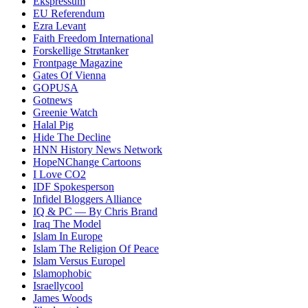
Ekspressum
EU Referendum
Ezra Levant
Faith Freedom International
Forskellige Strøtanker
Frontpage Magazine
Gates Of Vienna
GOPUSA
Gotnews
Greenie Watch
Halal Pig
Hide The Decline
HNN History News Network
HopeNChange Cartoons
I Love CO2
IDF Spokesperson
Infidel Bloggers Alliance
IQ & PC — By Chris Brand
Iraq The Model
Islam In Europe
Islam The Religion Of Peace
Islam Versus Europe
l
Islamophobic
Israellycool
James Woods