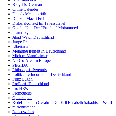
Blog List German
Crime Calender
Davids Medienkritik
Denken Macht Frei
DiskursKorrekt Im Tagesspiegel
Goethe Und Der “Prophet” Mohammed
Islamnixgut
Jihad Watch Deutschland
Junge Freiheit
Libertaria
Meinungsfreiheit In Deutschland
Michael Mannheimer
No-Go-Area In Europe
PEGIDA
Philosophia Perennis
Politicallly Incorrect In Deutschland
Prinz Eugen
ProFortis Deutschland
Pro NRW
Prometheus
Quotenqeen
Redefreiheit In Gefahr – Der Fall Elisabeth Sabaditsch-Wolff
reitschuster.de
Roncesvalles