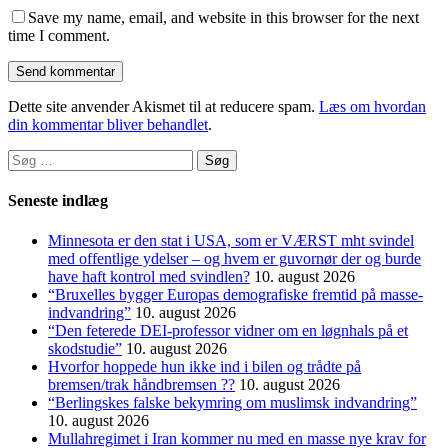
Save my name, email, and website in this browser for the next
time I comment.
Dette site anvender Akismet til at reducere spam.
Læs om hvordan
din kommentar bliver behandlet
.
Søg
efter:
Seneste indlæg
Minnesota er den stat i USA, som er VÆRST mht svindel
med offentlige ydelser – og hvem er guvornør der og burde
have haft kontrol med svindlen?
10. august 2026
“Bruxelles bygger Europas demo­grafiske frem­tid på masse­
indvandring”
10. august 2026
“Den feterede DEI-professor vidner om en løgnhals på et
skodstudie”
10. august 2026
Hvorfor hoppede hun ikke ind i bilen og trådte på
bremsen/trak håndbremsen ??
10. august 2026
“Berlingskes falske bekymring om muslimsk indvandring”
10. august 2026
Mullahregimet i Iran kommer nu med en masse nye krav for