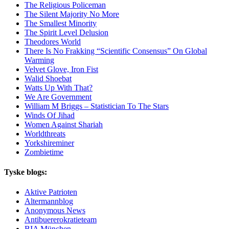
The Religious Policeman
The Silent Majority No More
The Smallest Minority
The Spirit Level Delusion
Theodores World
There Is No Frakking “Scientific Consensus” On Global
Warming
Velvet Glove, Iron Fist
Walid Shoebat
Watts Up With That?
We Are Government
William M Briggs – Statistician To The Stars
Winds Of Jihad
Women Against Shariah
Worldthreats
Yorkshireminer
Zombietime
Tyske blogs:
Aktive Patrioten
Altermannblog
Anonymous News
Antibuererokratieteam
BIA München