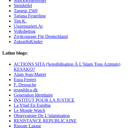
Shockwellenreiter
Steinhöfel
Tangsir 2569
Tatjana Festerling
Tim K.
Unzensuriert.At
Volksbetrug
Zivilcourage Für Deutschland
ZukunftsKinder
Latino blogs:
ACTIONS SITA (Sensibilisation À L’Islam Tous Azimuts)
KESAKO?
Alain Jean-Mairet
Enza Ferreri
F. Desouche
respublica,dk
Generation Identitaire
INSTITUT POUR LA JUSTICE
La Yijad En Eurabia
Le Monde Watch
Observatoire De L’islamisation
RESISTANCE REPUBLICAINE
Riposte Laique