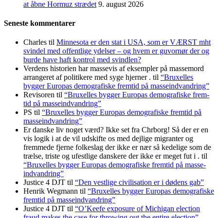
at åbne Hormuz strædet
9. august 2026
Seneste kommentarer
Charles
til
Minnesota er den stat i USA, som er VÆRST mht
svindel med offentlige ydelser – og hvem er guvornør der og
burde have haft kontrol med svindlen?
Verdens historien har massevis af eksempler på massemord
arrangeret af politikere med syge hjerner .
til
“Bruxelles
bygger Europas demo­grafiske frem­tid på masse­indvandring”
Revisoren
til
“Bruxelles bygger Europas demo­grafiske frem­
tid på masse­indvandring”
PS
til
“Bruxelles bygger Europas demo­grafiske frem­tid på
masse­indvandring”
Er danske liv noget værd? Ikke set fra Chrborg! Så der er en
vis logik i at de vil udskifte os med dejlige migranter og
fremmede fjerne folkeslag der ikke er nær så kedelige som de
trælse, triste og ufestlige danskere der ikke er meget fut i .
til
“Bruxelles bygger Europas demo­grafiske frem­tid på masse­
indvandring”
Justice 4 DJT
til
“Den vestlige civilisation er i dødens gab”
Henrik Wegmann
til
“Bruxelles bygger Europas demo­grafiske
frem­tid på masse­indvandring”
Justice 4 DJT
til
“O’Keefe exposure of Michigan election
fraud makes the case for throwing out the entire election”