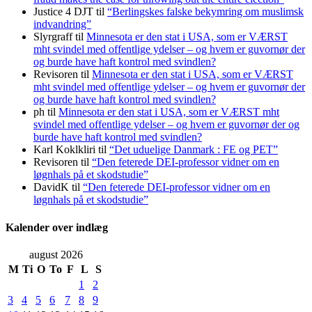
Justice 4 DJT
til
“Berlingskes falske bekymring om muslimsk
indvandring”
Slyrgraff
til
Minnesota er den stat i USA, som er VÆRST
mht svindel med offentlige ydelser – og hvem er guvornør der
og burde have haft kontrol med svindlen?
Revisoren
til
Minnesota er den stat i USA, som er VÆRST
mht svindel med offentlige ydelser – og hvem er guvornør der
og burde have haft kontrol med svindlen?
ph
til
Minnesota er den stat i USA, som er VÆRST mht
svindel med offentlige ydelser – og hvem er guvornør der og
burde have haft kontrol med svindlen?
Karl Koklkliri
til
“Det uduelige Danmark : FE og PET”
Revisoren
til
“Den feterede DEI-professor vidner om en
løgnhals på et skodstudie”
DavidK
til
“Den feterede DEI-professor vidner om en
løgnhals på et skodstudie”
Kalender over indlæg
august 2026
M
Ti
O
To
F
L
S
1
2
3
4
5
6
7
8
9