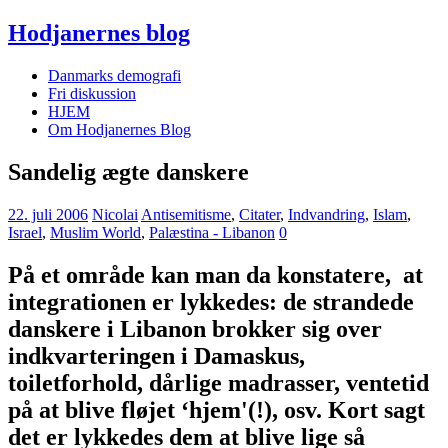
Hodjanernes blog
Danmarks demografi
Fri diskussion
HJEM
Om Hodjanernes Blog
Sandelig ægte danskere
22. juli 2006
Nicolai
Antisemitisme
,
Citater
,
Indvandring
,
Islam
,
Israel
,
Muslim World
,
Palæstina - Libanon
0
På et område kan man da konstatere, at
integrationen er lykkedes: de strandede
danskere i Libanon brokker sig over
indkvarteringen i Damaskus,
toiletforhold, dårlige madrasser, ventetid
på at blive fløjet ‘hjem'(!), osv. Kort sagt
det er lykkedes dem at blive lige så