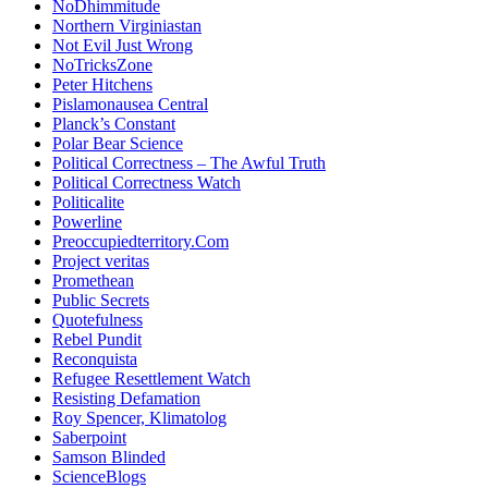
NoDhimmitude
Northern Virginiastan
Not Evil Just Wrong
NoTricksZone
Peter Hitchens
Pislamonausea Central
Planck’s Constant
Polar Bear Science
Political Correctness – The Awful Truth
Political Correctness Watch
Politicalite
Powerline
Preoccupiedterritory.Com
Project veritas
Promethean
Public Secrets
Quotefulness
Rebel Pundit
Reconquista
Refugee Resettlement Watch
Resisting Defamation
Roy Spencer, Klimatolog
Saberpoint
Samson Blinded
ScienceBlogs