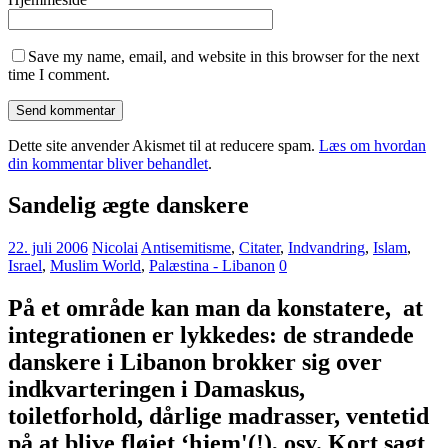
Save my name, email, and website in this browser for the next
time I comment.
Dette site anvender Akismet til at reducere spam.
Læs om hvordan
din kommentar bliver behandlet
.
Sandelig ægte danskere
22. juli 2006
Nicolai
Antisemitisme
,
Citater
,
Indvandring
,
Islam
,
Israel
,
Muslim World
,
Palæstina - Libanon
0
På et område kan man da konstatere, at
integrationen er lykkedes: de strandede
danskere i Libanon brokker sig over
indkvarteringen i Damaskus,
toiletforhold, dårlige madrasser, ventetid
på at blive fløjet ‘hjem'(!), osv. Kort sagt