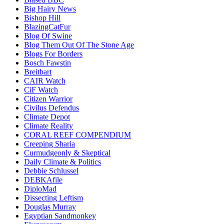
Big Hairy News
Bishop Hill
BlazingCatFur
Blog Of Swine
Blog Them Out Of The Stone Age
Blogs For Borders
Bosch Fawstin
Breitbart
CAIR Watch
CiF Watch
Citizen Warrior
Civilus Defendus
Climate Depot
Climate Reality
CORAL REEF COMPENDIUM
Creeping Sharia
Curmudgeonly & Skeptical
Daily Climate & Politics
Debbie Schlussel
DEBKAfile
DiploMad
Dissecting Leftism
Douglas Murray
Egyptian Sandmonkey