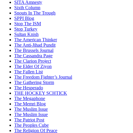
SITA Amnesty
Sixth Column
Snouts In The Trough
SPPI Blog
Stop The ISM
Stop Turkey
Sultan Knish
The American Thinker
The Anti-Jihad Pundit
The Brussels Journal
The Cassandra Page
The Clarion Project
The Elder Of Ziyon
The Fallen List
The Freedom Fighter’s Journal
The Gathering Storm
The Hesperado
THE HOCKEY SCHTICK
The Megaphone
The Memri Blog
The Muslim Issue
The Muslim Issue
The Patriot Post
The Peoples Cube
The Religion Of Peace