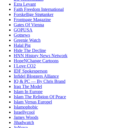
Ezra Levant
Faith Freedom International
Forskellige Strøtanker
Frontpage Magazine
Gates Of Vienna
GOPUSA
Gotnews
Greenie Watch
Halal Pig
Hide The Decline
HNN History News Network
HopeNChange Cartoons
I Love CO2
IDF Spokesperson
Infidel Bloggers Alliance
IQ & PC — By Chris Brand
Iraq The Model
Islam In Europe
Islam The Religion Of Peace
Islam Versus Europe
l
Islamophobic
Israellycool
James Woods
Jihadwatch
JoNova