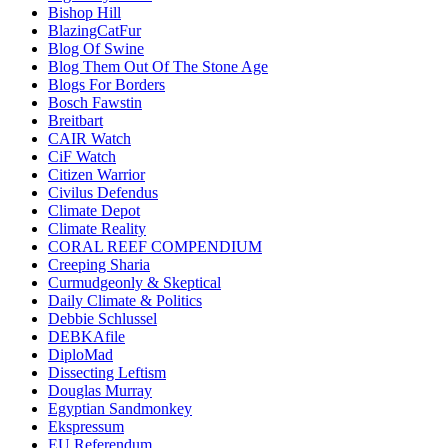
Bishop Hill
BlazingCatFur
Blog Of Swine
Blog Them Out Of The Stone Age
Blogs For Borders
Bosch Fawstin
Breitbart
CAIR Watch
CiF Watch
Citizen Warrior
Civilus Defendus
Climate Depot
Climate Reality
CORAL REEF COMPENDIUM
Creeping Sharia
Curmudgeonly & Skeptical
Daily Climate & Politics
Debbie Schlussel
DEBKAfile
DiploMad
Dissecting Leftism
Douglas Murray
Egyptian Sandmonkey
Ekspressum
EU Referendum