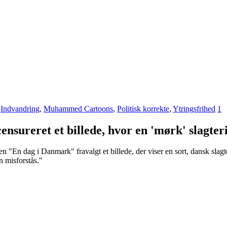
,
Indvandring
,
Muhammed Cartoons
,
Politisk korrekte
,
Ytringsfrihed
1
ensureret et billede, hvor en 'mørk' slagter
n dag i Danmark" fravalgt et billede, der viser en sort, dansk slagteri
 misforstås."