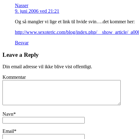
Nasser
9. juni 2006 ved 21:21
Og så mangler vi lige et link til hvide svin….det kommer her:
http://www.sexoteric.com/blog/index.php/__show_article/_a0
Besvar
Leave a Reply
Din email adresse vil ikke blive vist offentligt.
Kommentar
Navn
*
Email
*