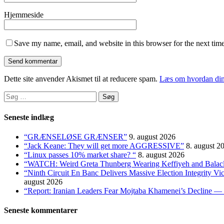
Hjemmeside
Save my name, email, and website in this browser for the next tim
Dette site anvender Akismet til at reducere spam.
Læs om hvordan din
Søg
efter:
Seneste indlæg
“GRÆNSELØSE GRÆNSER”
9. august 2026
“Jack Keane: They will get more AGGRESSIVE”
8. august 2
“Linux passes 10% market share? “
8. august 2026
“WATCH: Weird Greta Thunberg Wearing Keffiyeh and Balaclava
“Ninth Circuit En Banc Delivers Massive Election Integrity V
august 2026
“Report: Iranian Leaders Fear Mojtaba Khamenei’s Decline — 
Seneste kommentarer