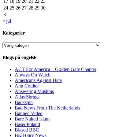
17
18
19
20
21
22
23
24
25
26
27
28
29
30
31
« jul
Kategorier
Kategorier
Blogs på engelsk
ACT For America – Golden Gate Chapter
Always On Watch
Americans Against Hate
Ann Coulter
Answering Muslims
Atlas Shrugs
Backspin
Bad News From The Netherlands
Banned Video
Bare Naked Islam
BasedPoland
Biased BBC
Big Hairy News