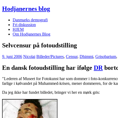
Hodjanernes blog
Danmarks demografi
Fri diskussion
HJEM
Om Hodjanernes Blog
Selvcensur på fotoudstilling
9. juni 2006
Nicolai
Billeder/Pictures
,
Censur
,
Dhimmi
,
Grisobarium
En dansk fotoudstilling har ifølge
DR
bortc
"Lederen af Museet for Fotokunst har som dommer i foto-konkurrencen "E
farlige i kølvandet på Muhammed-krisen, mener dommeren, for de kan
Da jeg ikke har fundet billedet, bringer vi her en mørk gris: