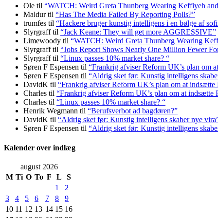
Ole
til
“WATCH: Weird Greta Thunberg Wearing Keffiyeh and Bal
Maldur
til
“Has The Media Failed By Reporting Polls?”
trumfes
til
“Hackere bruger kunstig intelligens i en bølge af sof
Slyrgraff
til
“Jack Keane: They will get more AGGRESSIVE”
Limewoody
til
“WATCH: Weird Greta Thunberg Wearing Keffiyeh
Slyrgraff
til
“Jobs Report Shows Nearly One Million Fewer Fo
Slyrgraff
til
“Linux passes 10% market share? “
Søren F Espensen
til
“Frankrig afviser Reform UK’s plan om 
Søren F Espensen
til
“Aldrig sket før: Kunstig intelligens skabe
DavidK
til
“Frankrig afviser Reform UK’s plan om at indsætt
Charles
til
“Frankrig afviser Reform UK’s plan om at indsætt
Charles
til
“Linux passes 10% market share? “
Henrik Wegmann
til
“Berufsverbot ad bagdøren?”
DavidK
til
“Aldrig sket før: Kunstig intelligens skaber nye vira
Søren F Espensen
til
“Aldrig sket før: Kunstig intelligens skabe
Kalender over indlæg
august 2026
M
Ti
O
To
F
L
S
1
2
3
4
5
6
7
8
9
10
11
12
13
14
15
16