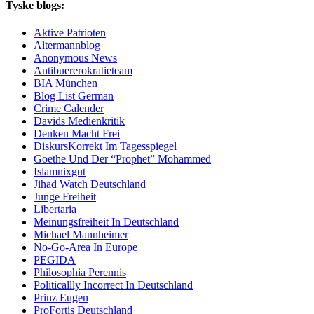
Tyske blogs:
Aktive Patrioten
Altermannblog
Anonymous News
Antibuererokratieteam
BIA München
Blog List German
Crime Calender
Davids Medienkritik
Denken Macht Frei
DiskursKorrekt Im Tagesspiegel
Goethe Und Der “Prophet” Mohammed
Islamnixgut
Jihad Watch Deutschland
Junge Freiheit
Libertaria
Meinungsfreiheit In Deutschland
Michael Mannheimer
No-Go-Area In Europe
PEGIDA
Philosophia Perennis
Politicallly Incorrect In Deutschland
Prinz Eugen
ProFortis Deutschland