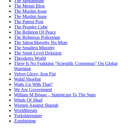
The Megaphone
The Memri Blog
The Muslim Issue
The Muslim Issue
The Patriot Post
The Peoples Cube
The Religion Of Peace
The Religious Policeman
The Silent Majority No More
The Smallest Minority
The Spirit Level Delusion
Theodores World
There Is No Frakking “Scientific Consensus” On Global
Warming
Velvet Glove, Iron Fist
Walid Shoebat
Watts Up With That?
We Are Government
William M Briggs – Statistician To The Stars
Winds Of Jihad
Women Against Shariah
Worldthreats
Yorkshireminer
Zombietime