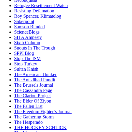
Reconquista
Refugee Resettlement Watch
Resisting Defamation
Roy Spencer, Klimatolog
Saberpoint
Samson Blinded
ScienceBlogs
SITA Amnesty
Sixth Column
Snouts In The Trough
SPPI Blog
Stop The ISM
Stop Turkey
Sultan Knish
The American Thinker
The Anti-Jihad Pundit
The Brussels Journal
The Cassandra Page
The Clarion Project
The Elder Of Ziyon
The Fallen List
The Freedom Fighter’s Journal
The Gathering Storm
The Hesperado
THE HOCKEY SCHTICK