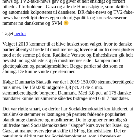
news og TV2-fake-news gav og giver et helt ensidigt og forkert
billede af forholdene i Gaza og alle de Hamas-løgne, som ukritisk
og automatisk kolporteres til danskere. DR-fake-news og TV2-fake-
news har reelt ført deres egen udenrigspolitik og konsekvenserne
rammer nu danskerne og SVM
Taget
herfra
Valget i 2019 kommer til at blive husket som valget, hvor to danske
partier åbenlyst friede til muslimerne og lovede at indfri deres ønsker
mod at de stemte på dem. Radikale Venstre og Enhedslisten gik helt
bevidst ind og stillede sig på muslimernes side i kampen mod
ghettopakken og paradigmeskiftet. Begge partier så det som en
åbning: De kunne vinde nye stemmer.
Ifølge Danmarks Statistik var der i 2019 150.000 stemmeberettigede
muslimer. De 150.000 udgjorde 3,8 pct. af de 4 mio.
stemmeberettigede borgere i Danmark. Med 3,8 pct. af 175 danske
mandater kunne muslimerne således bidrage med 6 til 7 mandater.
Det var rigtig smart, og derfor har Socialdemokratiet konkluderet, at
muslimske stemmer er løsningen på partiets faldende popularitet
blandt unge danskere og muslimerne. De to grupper er nemlig så
utilfredse med Socialdemokratiets ”slappe” kurs over for Israel og
Gaza, at mange overvejer at skifte til SF og Enhedslisten. Det er
naturligvis dårligt nyt for Socialdemokratiet, som i forvejen er