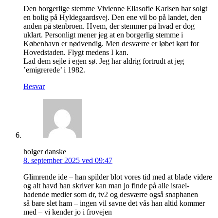
Den borgerlige stemme Vivienne Ellasofie Karlsen har solgt
en bolig på Hyldegaardsvej. Den ene vil bo på landet, den
anden på stenbroen. Hvem, der stemmer på hvad er dog
uklart. Personligt mener jeg at en borgerlig stemme i
København er nødvendig. Men desværre er løbet kørt for
Hovedstaden. Flygt medens I kan.
Lad dem sejle i egen sø. Jeg har aldrig fortrudt at jeg
’emigrerede’ i 1982.
Besvar
holger danske
8. september 2025 ved 09:47
Glimrende ide – han spilder blot vores tid med at blade videre
og alt havd han skriver kan man jo finde på alle israel-
hadende medier som dr, tv2 og desværre også snaphanen
så bare slet ham – ingen vil savne det vås han altid kommer
med – vi kender jo i frovejen