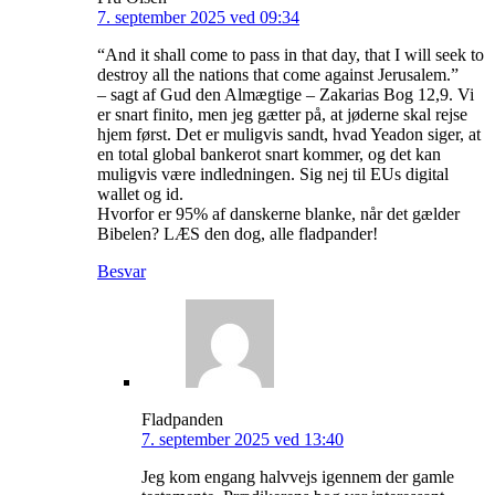
7. september 2025 ved 09:34
“And it shall come to pass in that day, that I will seek to
destroy all the nations that come against Jerusalem.”
– sagt af Gud den Almægtige – Zakarias Bog 12,9. Vi
er snart finito, men jeg gætter på, at jøderne skal rejse
hjem først. Det er muligvis sandt, hvad Yeadon siger, at
en total global bankerot snart kommer, og det kan
muligvis være indledningen. Sig nej til EUs digital
wallet og id.
Hvorfor er 95% af danskerne blanke, når det gælder
Bibelen? LÆS den dog, alle fladpander!
Besvar
Fladpanden
7. september 2025 ved 13:40
Jeg kom engang halvvejs igennem der gamle