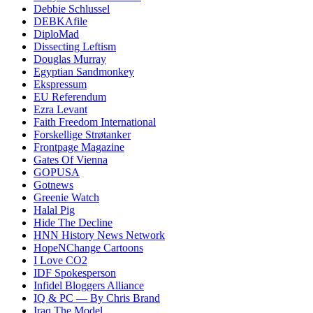
Debbie Schlussel
DEBKAfile
DiploMad
Dissecting Leftism
Douglas Murray
Egyptian Sandmonkey
Ekspressum
EU Referendum
Ezra Levant
Faith Freedom International
Forskellige Strøtanker
Frontpage Magazine
Gates Of Vienna
GOPUSA
Gotnews
Greenie Watch
Halal Pig
Hide The Decline
HNN History News Network
HopeNChange Cartoons
I Love CO2
IDF Spokesperson
Infidel Bloggers Alliance
IQ & PC — By Chris Brand
Iraq The Model