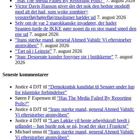
“Has The Media Failed By Reporting Polls?”
7. august 2026
Victor Davis Hanson giver det det nok den bedste modgift
mod alt det had, som woke zombier=
venstrefløj/højrefløj/muslismer hælder ud
7. august 2026
Selv om de var 2 marokkanske invadører, der hader
Spanien,turde de IKKE gøre noget da en stor mand smed den
ene ud
7. august 2026
“Irans stærke mand, general Ahmed Vahidi: Vi efterstræber
atomvåben”
7. august 2026
“Tæt på i Leipzig”
7. august 2026
“Iran: Desperate kunder forsyner sig i butikkerne”
7. august
2026
Seneste kommentarer
Justice 4 DJT
til
“Demokratisk kandidat til Senatet under lup
for islamiske forbindelser”
Søren F Espensen
til
“Has The Media Failed By Reporting
Polls?”
Justice 4 DJT
til
“Irans stærke mand, general Ahmed Vahidi:
Vi efterstræber atomvåben”
Justice 4 DJT
til
“Lars Løkke vil hente arbejdskraft bredt i
udlandet – han burde nok se på, hvad der sker i Frankrig”
Michael unna
til
“Irans stærke mand, general Ahmed Vahidi:
Vi efterstræber atomvåben”