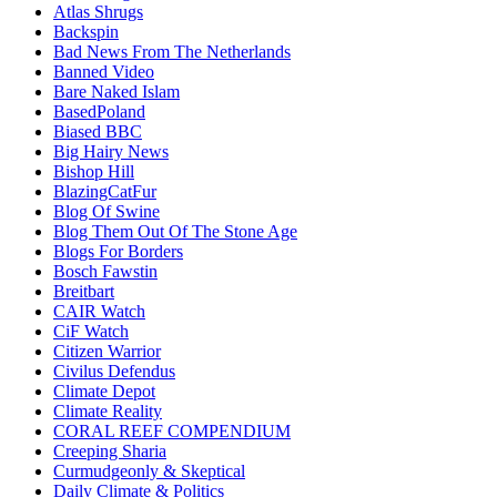
Atlas Shrugs
Backspin
Bad News From The Netherlands
Banned Video
Bare Naked Islam
BasedPoland
Biased BBC
Big Hairy News
Bishop Hill
BlazingCatFur
Blog Of Swine
Blog Them Out Of The Stone Age
Blogs For Borders
Bosch Fawstin
Breitbart
CAIR Watch
CiF Watch
Citizen Warrior
Civilus Defendus
Climate Depot
Climate Reality
CORAL REEF COMPENDIUM
Creeping Sharia
Curmudgeonly & Skeptical
Daily Climate & Politics