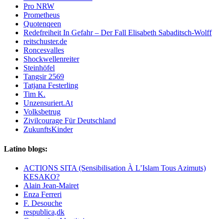
Pro NRW
Prometheus
Quotenqeen
Redefreiheit In Gefahr – Der Fall Elisabeth Sabaditsch-Wolff
reitschuster.de
Roncesvalles
Shockwellenreiter
Steinhöfel
Tangsir 2569
Tatjana Festerling
Tim K.
Unzensuriert.At
Volksbetrug
Zivilcourage Für Deutschland
ZukunftsKinder
Latino blogs:
ACTIONS SITA (Sensibilisation À L’Islam Tous Azimuts)
KESAKO?
Alain Jean-Mairet
Enza Ferreri
F. Desouche
respublica,dk