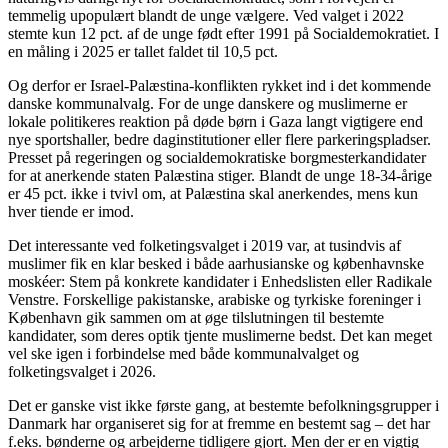
temmelig upopulært blandt de unge vælgere. Ved valget i 2022
stemte kun 12 pct. af de unge født efter 1991 på Socialdemokratiet. I
en måling i 2025 er tallet faldet til 10,5 pct.
Og derfor er Israel-Palæstina-konflikten rykket ind i det kommende
danske kommunalvalg. For de unge danskere og muslimerne er
lokale politikeres reaktion på døde børn i Gaza langt vigtigere end
nye sportshaller, bedre daginstitutioner eller flere parkeringspladser.
Presset på regeringen og socialdemokratiske borgmesterkandidater
for at anerkende staten Palæstina stiger. Blandt de unge 18-34-årige
er 45 pct. ikke i tvivl om, at Palæstina skal anerkendes, mens kun
hver tiende er imod.
Det interessante ved folketingsvalget i 2019 var, at tusindvis af
muslimer fik en klar besked i både aarhusianske og københavnske
moskéer: Stem på konkrete kandidater i Enhedslisten eller Radikale
Venstre. Forskellige pakistanske, arabiske og tyrkiske foreninger i
København gik sammen om at øge tilslutningen til bestemte
kandidater, som deres optik tjente muslimerne bedst. Det kan meget
vel ske igen i forbindelse med både kommunalvalget og
folketingsvalget i 2026.
Det er ganske vist ikke første gang, at bestemte befolkningsgrupper i
Danmark har organiseret sig for at fremme en bestemt sag – det har
f.eks. bønderne og arbejderne tidligere gjort. Men der er en vigtig