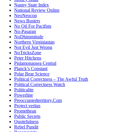
Nanny State Index
National Review Online
NeoNeocon
News Busters
No Oil For Pacifists
No-Pasaran
NoDhimmitude
Northern Virginiastan
Not Evil Just Wrong
NoTricksZone
Peter Hitchens
Pislamonausea Central
Planck’s Constant
Polar Bear Science
Political Correctness – The Awful Truth
Political Correctness Watch
Politicalite
Powerline
Preoccupiedterritory.Com
Project veritas
Promethean
Public Secrets
Quotefulness
Rebel Pundit