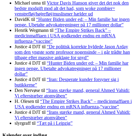
Michael unna
til
Victor Davis Hanson giver det det nok den
bedste modgift mod alt det had, som woke zombier=
venstrefløj/højrefløj/muslismer hælder ud
DavidK
til
“Hunter Biden under ed: – Min familie har ingen
penge. Ubetalte advokat­regninger på 17 millioner dollar”
Henrik Wegmann
til
“The Empire Strikes Back” –
medicinmaffiaen i USA godkender endnu en mRNA
influenza-“vaccine”
Justice 4 DJT
til
“De politisk korrekte hyldede Jason Arday
som den yngste sorte professor nogensinde – i går trådte han
tilbage efter massive anklage for snyd”
Justice 4 DJT
til
“Hunter Biden under ed: – Min familie har
ingen penge. Ubetalte advokat­regninger på 17 millioner
dollar”
Justice 4 DJT
til
“Iran: Desperate kunder forsyner sig i
butikkerne”
Den Nervøse
til
“Irans stærke mand, general Ahmed Vahidi:
Vi efterstræber atomvåben”
H. Olesen
til
“The Empire Strikes Back” – medicinmaffiaen i
USA godkender endnu en mRNA influenza-“vaccine”
Justice 4 DJT
til
“Irans stærke mand, general Ahmed Vahidi:
Vi efterstræber atomvåben”
slyrgraff
til
“Tæt på i Leipzig”
Kalender over indlæg