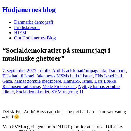
Hodjanernes blog
Danmarks demografi
Fri diskussion
HJEM
Om Hodjanernes Blog
“Socialdemokratiet på stemmejagt i
muslimske ghettoer”
7. september 2025
trumfes
Anti Israelsk had/propaganda
,
Danmark
,
EUs had til Israel
,
fake news MSMs had til Israel
,
FNs Israel had
,
Gaza
,
hamas zombie medløbere
,
HamaSS
,
Israel
,
Lars Løkke
Rasmusen fadbamse
,
Mette Frederiksen
,
Nyttige hamas-zombie
idioter
,
Socialdemokratiet
,
SVM regering
11
Det skriver André Rossmann her – og det har han – som sædvanlig
– ret i
Men SVM-regeringen har jo INTET gjort for at sikre at DR-fake-