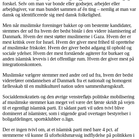
forskel. Selv om man var bonde eller godsejer, arbejder eller
arbejdsgiver, var man bundet sammen af én ting – nemlig at man var
dansk og identificerede sig med dansk folkelighed.
Men når muslimske foreninger bakker op om bestemte kandidater,
stemmes der ud fra hvem der bedst bistår i den videre islamisering af
Danmark
.
Hvem der mest støtter muslimerne i Gaza. Hvem der er
mest kritisk over for Israel. Hvem der giver mest frihed til oprettelse
af muslimske friskoler. Hvem der giver bedst adgang til ophold og
sociale ydelser. Hvem der mest forstående agiterer for burkaer og
anden islamisk levevis i det offentlige rum. Hvem der giver mest på
integrationskontoen.
Muslimske vælgere stemmer med andre ord ud fra, hvem der bedst
viderefører omdannelsen af Danmark fra et nationalt og homogent
fællesskab til en multikulturel nation uden sammenhængskraft.
Socialdemokratiets og den øvrige venstrefløjs politiske mobilisering
af muslimske stemmer kan meget vel være det første skridt på vejen
til et egentligt islamisk parti. Et sådant parti vil uden tvivl blive
domineret af islamister, som i stigende grad overtager bestyrelser i
boligafdelinger, sportsklubber o.lign.
Der er ingen tvivl om, at et islamisk parti med bare 4 pct. af
stemmerne vil kunne få uforholdsmæssig indflydelse på politikken i