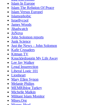
Islam In Europe
Islam The Religion Of Peace
Islam Versus Europe
l
Islamophobic
Israellycool
James Woods
Jihadwatch
JoNova
John Solomon reports
Junk Science
Just the News – John Solomon
Kafir Crusaders
Kitman TV
Knuckledraggin My Life Away
Lee Jay Walker
Legal Insurrection
Liberal Logic 101
Lionheart
Mary Ellen Synon
Melanie Philips
MEMRIblog Turkey
Michelle Malkin
Militant Islam Monitor
Mises.Org
Money Jihad