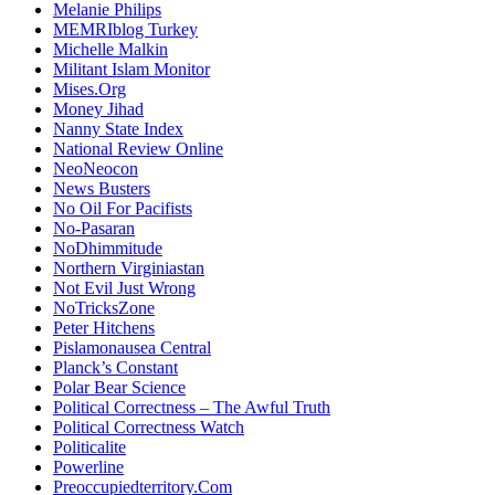
Melanie Philips
MEMRIblog Turkey
Michelle Malkin
Militant Islam Monitor
Mises.Org
Money Jihad
Nanny State Index
National Review Online
NeoNeocon
News Busters
No Oil For Pacifists
No-Pasaran
NoDhimmitude
Northern Virginiastan
Not Evil Just Wrong
NoTricksZone
Peter Hitchens
Pislamonausea Central
Planck’s Constant
Polar Bear Science
Political Correctness – The Awful Truth
Political Correctness Watch
Politicalite
Powerline
Preoccupiedterritory.Com