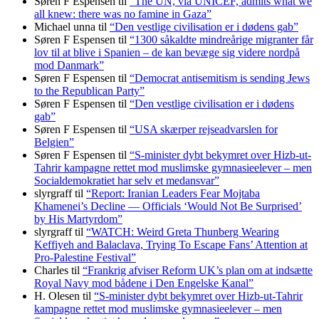
Søren F Espensen
til
“The UN, via UNICEF, admits what we
all knew: there was no famine in Gaza”
Michael unna
til
“Den vestlige civilisation er i dødens gab”
Søren F Espensen
til
“1300 såkaldte mindreårige migranter får
lov til at blive i Spanien – de kan bevæge sig videre nordpå
mod Danmark”
Søren F Espensen
til
“Democrat antisemitism is sending Jews
to the Republican Party”
Søren F Espensen
til
“Den vestlige civilisation er i dødens
gab”
Søren F Espensen
til
“USA skærper rejseadvarslen for
Belgien”
Søren F Espensen
til
“S-minister dybt bekymret over Hizb-ut-
Tahrir kampagne rettet mod muslimske gymnasieelever – men
Socialdemokratiet har selv et medansvar”
slyrgraff
til
“Report: Iranian Leaders Fear Mojtaba
Khamenei’s Decline — Officials ‘Would Not Be Surprised’
by His Martyrdom”
slyrgraff
til
“WATCH: Weird Greta Thunberg Wearing
Keffiyeh and Balaclava, Trying To Escape Fans’ Attention at
Pro-Palestine Festival”
Charles
til
“Frankrig afviser Reform UK’s plan om at indsætte
Royal Navy mod bådene i Den Engelske Kanal”
H. Olesen
til
“S-minister dybt bekymret over Hizb-ut-Tahrir
kampagne rettet mod muslimske gymnasieelever – men