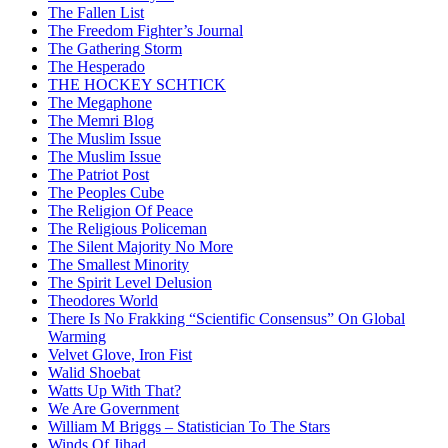
The Fallen List
The Freedom Fighter’s Journal
The Gathering Storm
The Hesperado
THE HOCKEY SCHTICK
The Megaphone
The Memri Blog
The Muslim Issue
The Muslim Issue
The Patriot Post
The Peoples Cube
The Religion Of Peace
The Religious Policeman
The Silent Majority No More
The Smallest Minority
The Spirit Level Delusion
Theodores World
There Is No Frakking “Scientific Consensus” On Global
Warming
Velvet Glove, Iron Fist
Walid Shoebat
Watts Up With That?
We Are Government
William M Briggs – Statistician To The Stars
Winds Of Jihad