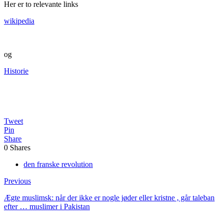
Her er to relevante links
wikipedia
og
Historie
Tweet
Pin
Share
0
Shares
den franske revolution
Previous
Ægte muslimsk: når der ikke er nogle jøder eller kristne , går taleban
efter … muslimer i Pakistan