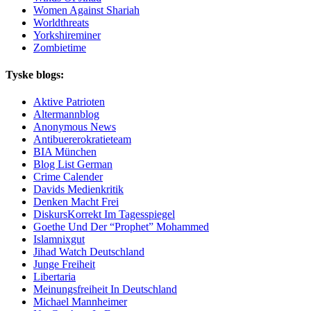
Women Against Shariah
Worldthreats
Yorkshireminer
Zombietime
Tyske blogs:
Aktive Patrioten
Altermannblog
Anonymous News
Antibuererokratieteam
BIA München
Blog List German
Crime Calender
Davids Medienkritik
Denken Macht Frei
DiskursKorrekt Im Tagesspiegel
Goethe Und Der “Prophet” Mohammed
Islamnixgut
Jihad Watch Deutschland
Junge Freiheit
Libertaria
Meinungsfreiheit In Deutschland
Michael Mannheimer