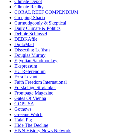
Climate Depot
Climate Reality
CORAL REEF COMPENDIUM
Creeping Sharia
Curmudgeonly & Skeptical
Daily Climate & Politics
Debbie Schlussel
DEBKAfile
DiploMad
Dissecting Leftism
Douglas Murray
Egyptian Sandmonkey
Ekspressum
EU Referendum
Ezra Levant
Faith Freedom International
Forskellige Strøtanker
Frontpage Magazine
Gates Of Vienna
GOPUSA
Gotnews
Greenie Watch
Halal Pig
Hide The Decline
HNN History News Network