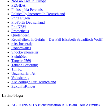
No-Go-Area In Europe
PEGIDA
Philosophia Perennis
Politicallly Incorrect In Deutschland
Prinz Eugen
ProFortis Deutschland
Pro NRW
Prometheus
Quotenqeen
Redefreiheit In Gefahr – Der Fall Elisabeth Sabaditsch-Wolff
reitschuster.de
Roncesvalles
Shockwellenreiter
Steinhöfel
Tangsir 2569
Tatjana Festerling
Tim K.
Unzensuriert.At
Volksbetrug
Zivilcourage Für Deutschland
ZukunftsKinder
Latino blogs:
ACTIONS SITA (Sensibilisation À L’Islam Tous Azimuts)