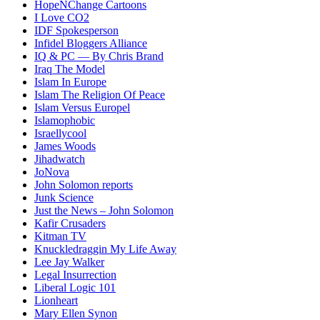
HopeNChange Cartoons
I Love CO2
IDF Spokesperson
Infidel Bloggers Alliance
IQ & PC — By Chris Brand
Iraq The Model
Islam In Europe
Islam The Religion Of Peace
Islam Versus Europe
l
Islamophobic
Israellycool
James Woods
Jihadwatch
JoNova
John Solomon reports
Junk Science
Just the News – John Solomon
Kafir Crusaders
Kitman TV
Knuckledraggin My Life Away
Lee Jay Walker
Legal Insurrection
Liberal Logic 101
Lionheart
Mary Ellen Synon