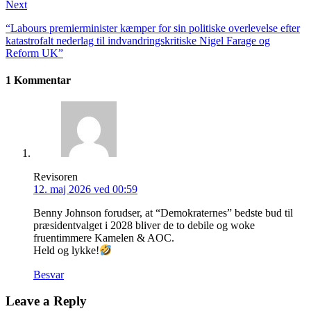
Next
“Labours premierminister kæmper for sin politiske overlevelse efter
katastrofalt nederlag til indvandringskritiske Nigel Farage og
Reform UK”
1 Kommentar
Revisoren
12. maj 2026 ved 00:59
Benny Johnson forudser, at “Demokraternes” bedste bud til
præsidentvalget i 2028 bliver de to debile og woke
fruentimmere Kamelen & AOC.
Held og lykke!
Besvar
Leave a Reply