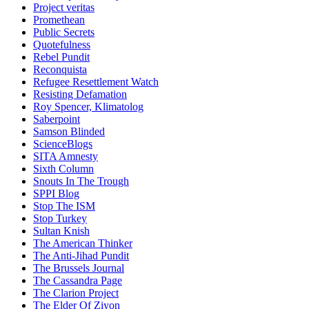
Project veritas
Promethean
Public Secrets
Quotefulness
Rebel Pundit
Reconquista
Refugee Resettlement Watch
Resisting Defamation
Roy Spencer, Klimatolog
Saberpoint
Samson Blinded
ScienceBlogs
SITA Amnesty
Sixth Column
Snouts In The Trough
SPPI Blog
Stop The ISM
Stop Turkey
Sultan Knish
The American Thinker
The Anti-Jihad Pundit
The Brussels Journal
The Cassandra Page
The Clarion Project
The Elder Of Ziyon