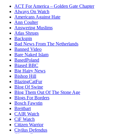
ACT For America – Golden Gate Chapter
Always On Watch
Americans Against Hate
Ann Coulter
Answering Muslims
Atlas Shrugs
Backspin
Bad News From The Netherlands
Banned Video
Bare Naked Islam
BasedPoland
Biased BBC
Big Hairy News
Bishop Hill
BlazingCatFur
Blog Of Swine
Blog Them Out Of The Stone Age
Blogs For Borders
Bosch Fawstin
Breitbart
CAIR Watch
CiF Watch
Citizen Warrior
Civilus Defendus