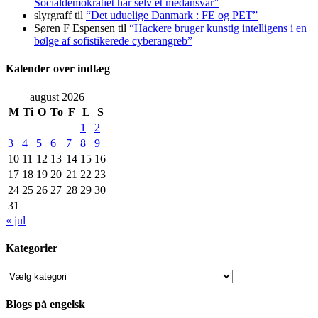
Socialdemokratiet har selv et medansvar”
slyrgraff
til
“Det uduelige Danmark : FE og PET”
Søren F Espensen
til
“Hackere bruger kunstig intelligens i en
bølge af sofistikerede cyberangreb”
Kalender over indlæg
august 2026
M
Ti
O
To
F
L
S
1
2
3
4
5
6
7
8
9
10
11
12
13
14
15
16
17
18
19
20
21
22
23
24
25
26
27
28
29
30
31
« jul
Kategorier
Kategorier
Blogs på engelsk