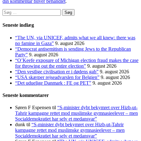
din kommentar bliver behandlet
.
Søg
efter:
Seneste indlæg
“The UN, via UNICEF, admits what we all knew: there was
no famine in Gaza”
9. august 2026
“Democrat antisemitism is sending Jews to the Republican
Party”
9. august 2026
“O’Keefe exposure of Michigan election fraud makes the case
for throwing out the entire election”
9. august 2026
“Den vestlige civilisation er i dødens gab”
9. august 2026
“USA skærper rejseadvarslen for Belgien”
9. august 2026
“Det uduelige Danmark : FE og PET”
9. august 2026
Seneste kommentarer
Søren F Espensen
til
“S-minister dybt bekymret over Hizb-ut-
Tahrir kampagne rettet mod muslimske gymnasieelever – men
Socialdemokratiet har selv et medansvar”
dunk
til
“S-minister dybt bekymret over Hizb-ut-Tahrir
kampagne rettet mod muslimske gymnasieelever – men
Socialdemokratiet har selv et medansvar”