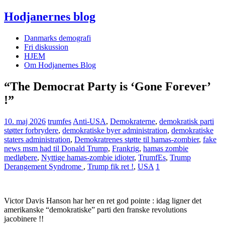
Hodjanernes blog
Danmarks demografi
Fri diskussion
HJEM
Om Hodjanernes Blog
“The Democrat Party is ‘Gone Forever’
!”
10. maj 2026
trumfes
Anti-USA
,
Demokraterne
,
demokratisk parti
støtter forbrydere
,
demokratiske byer administration
,
demokratiske
staters administration
,
Demokratrenes støtte til hamas-zombier
,
fake
news msm had til Donald Trump
,
Frankrig
,
hamas zombie
medløbere
,
Nyttige hamas-zombie idioter
,
TrumfEs
,
Trump
Derangement Syndrome
,
Trump fik ret !
,
USA
1
Victor Davis Hanson har her en ret god pointe : idag ligner det
amerikanske “demokratiske” parti den franske revolutions
jacobinere !!