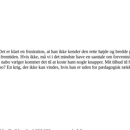
et er klart en frustration, at han ikke kender den rette højde og bredd
 i fremtiden. Hvis ikke, må vi i det mindste have en samtale om forventn
abo vælger kommer det til at koste ham nogle knapper. Mit tilbud til ha
nabo? En krig, der ikke kan vindes, hvis han er uden for pædagogisk ræk