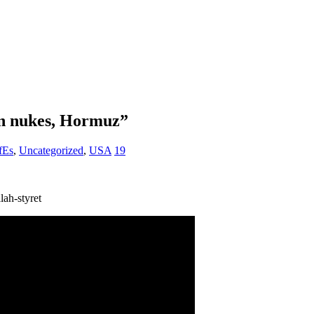
n nukes, Hormuz”
fEs
,
Uncategorized
,
USA
19
lah-styret