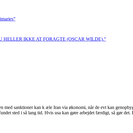
rimaries”
 HELLER IKKE AT FORAGTE (OSCAR WILDE).”
iden med sanktioner kan k æle Iran via økonomi, når de evt kan genopbygg
ndet sted i så lang tid. Hvis usa kan gøre arbejdet færdigt, så gør det. 