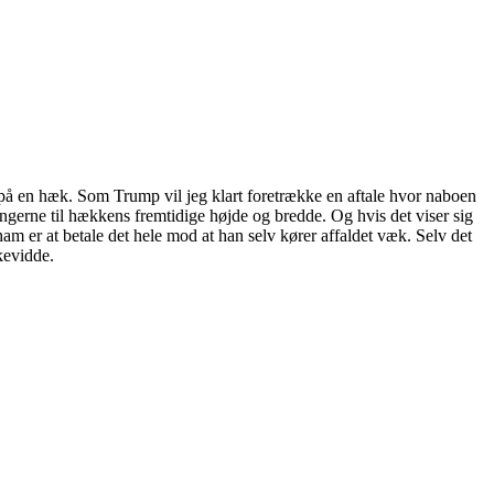
e på en hæk. Som Trump vil jeg klart foretrække en aftale hvor naboen
ingerne til hækkens fremtidige højde og bredde. Og hvis det viser sig
m er at betale det hele mod at han selv kører affaldet væk. Selv det
kevidde.