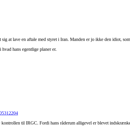
kt sig at lave en aftale med styret i Iran. Manden er jo ikke den idiot, s
i hvad hans egentlige planer er.
2605312204
e kontrollen til IRGC. Fordi hans råderum alligevel er blevet indskrænke