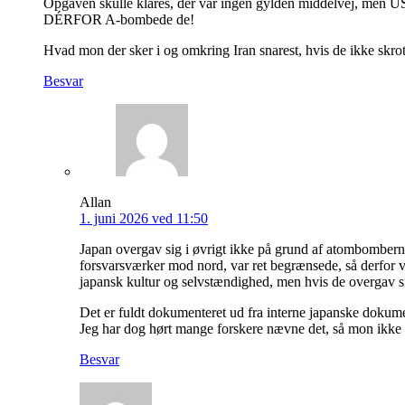
Opgaven skulle klares, der var ingen gylden middelvej, men U
DÉRFOR A-bombede de!
Hvad mon der sker i og omkring Iran snarest, hvis de ikke skro
Besvar
Allan
1. juni 2026 ved 11:50
Japan overgav sig i øvrigt ikke på grund af atombomberne
forsvarsværker mod nord, var ret begrænsede, så derfor vi
japansk kultur og selvstændighed, men hvis de overgav sig
Det er fuldt dokumenteret ud fra interne japanske dokument
Jeg har dog hørt mange forskere nævne det, så mon ikke det
Besvar