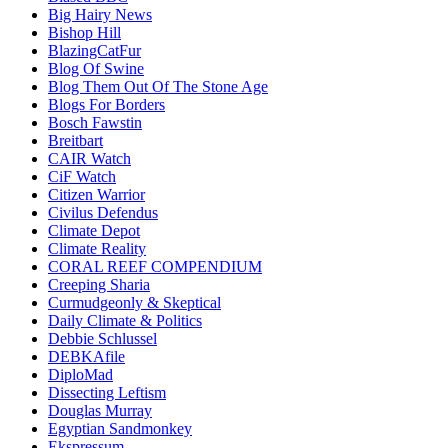
Big Hairy News
Bishop Hill
BlazingCatFur
Blog Of Swine
Blog Them Out Of The Stone Age
Blogs For Borders
Bosch Fawstin
Breitbart
CAIR Watch
CiF Watch
Citizen Warrior
Civilus Defendus
Climate Depot
Climate Reality
CORAL REEF COMPENDIUM
Creeping Sharia
Curmudgeonly & Skeptical
Daily Climate & Politics
Debbie Schlussel
DEBKAfile
DiploMad
Dissecting Leftism
Douglas Murray
Egyptian Sandmonkey
Ekspressum