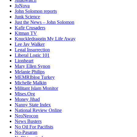
Jihadwatch
JoNova
John Solomon reports
Junk Science
Just the News – John Solomon
Kafir Crusaders
Kitman TV
Knuckledraggin My Life Away
Lee Jay Walker
Legal Insurrection
Liberal Logic 101
Lionheart
Mary Ellen Synon
Melanie Philips
MEMRIblog Turkey
Michelle Malkin
Militant Islam Monitor
Mises.Org
Money Jihad
Nanny State Index
National Review Online
NeoNeocon
News Busters
No Oil For Pacifists
No-Pasaran