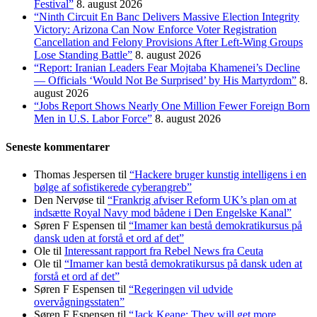
Festival”
8. august 2026
“Ninth Circuit En Banc Delivers Massive Election Integrity
Victory: Arizona Can Now Enforce Voter Registration
Cancellation and Felony Provisions After Left-Wing Groups
Lose Standing Battle”
8. august 2026
“Report: Iranian Leaders Fear Mojtaba Khamenei’s Decline
— Officials ‘Would Not Be Surprised’ by His Martyrdom”
8.
august 2026
“Jobs Report Shows Nearly One Million Fewer Foreign Born
Men in U.S. Labor Force”
8. august 2026
Seneste kommentarer
Thomas Jespersen
til
“Hackere bruger kunstig intelligens i en
bølge af sofistikerede cyberangreb”
Den Nervøse
til
“Frankrig afviser Reform UK’s plan om at
indsætte Royal Navy mod bådene i Den Engelske Kanal”
Søren F Espensen
til
“Imamer kan bestå demokratikursus på
dansk uden at forstå et ord af det”
Ole
til
Interessant rapport fra Rebel News fra Ceuta
Ole
til
“Imamer kan bestå demokratikursus på dansk uden at
forstå et ord af det”
Søren F Espensen
til
“Regeringen vil udvide
overvågningsstaten”
Søren F Espensen
til
“Jack Keane: They will get more