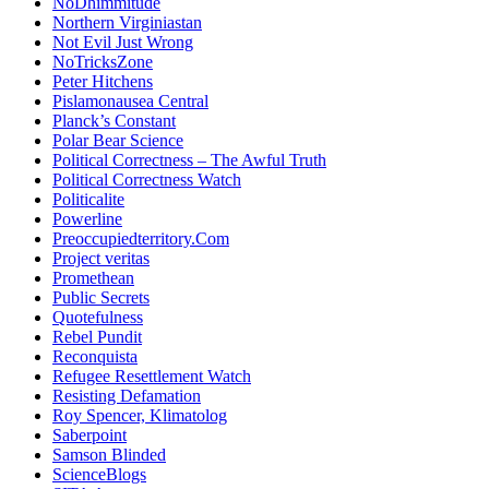
NoDhimmitude
Northern Virginiastan
Not Evil Just Wrong
NoTricksZone
Peter Hitchens
Pislamonausea Central
Planck’s Constant
Polar Bear Science
Political Correctness – The Awful Truth
Political Correctness Watch
Politicalite
Powerline
Preoccupiedterritory.Com
Project veritas
Promethean
Public Secrets
Quotefulness
Rebel Pundit
Reconquista
Refugee Resettlement Watch
Resisting Defamation
Roy Spencer, Klimatolog
Saberpoint
Samson Blinded
ScienceBlogs