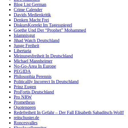
Blog List German
Crime Calender
Davids Medienkritik
Denken Macht Frei
DiskursKorrekt Im Tagesspiegel
Goethe Und Der “Prophet” Mohammed
Islamnixgut
Jihad Watch Deutschland
Junge Freiheit
Libertaria
Meinungsfreiheit In Deutschland
Michael Mannheimer
No-Go-Area In Europe
PEGIDA
Philosophia Perennis
Politicallly Incorrect In Deutschland
Prinz Eugen
ProFortis Deutschland
Pro NRW
Prometheus
Quotenqeen
Redefreiheit In Gefahr – Der Fall Elisabeth Sabaditsch-Wolff
reitschuster.de
Roncesvalles
Shockwellenreiter