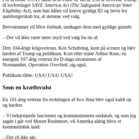
til lovforslaget
SAVE America Act (The Safeguard American Voter
Eligibility Act)
, som han håber vil kræve gyldigt ID og bevis for
statsborgerskab for, at stemme ved valg.
Brevstemmer vil blive forbudt, undtagen dem med gyldige grunde.
– Der vil ikke være mere snyd ved valg fra nu af.
Den 104-årige krigsveteran, Ken Schubring, kom på scenen og blev
hædret af Trump og publikum. Kort efter rejste Arthur Rose, en
energisk 107-årig veteran fra D-dags invasionen af ​​
Normandiet,
Operation Overlord
, sig også.
Publikum råbte: USA! USA! USA!
Som en kræftsvulst
En 101-årig veteran fra erobringen af ​​Iwo Jima blev også kaldt op
og hædret.
– Vi bekæmpede fascismen og kommunismens ondskab, og som jeg
sagde i går ved Mount Rushmore, vil Amerika aldrig blive et
kommunistisk land.
– Det vil ikke ske
.