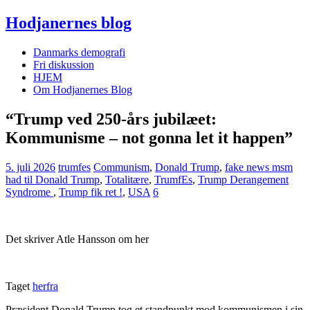
Hodjanernes blog
Danmarks demografi
Fri diskussion
HJEM
Om Hodjanernes Blog
“Trump ved 250-års jubilæet:
Kommunisme – not gonna let it happen”
5. juli 2026
trumfes
Communism
,
Donald Trump
,
fake news msm
had til Donald Trump
,
Totalitære
,
TrumfEs
,
Trump Derangement
Syndrome
,
Trump fik ret !
,
USA
6
Det skriver Atle Hansson om her
Taget
herfra
Præsident Donald Trump tog et standpunkt mod kommunismen i sin