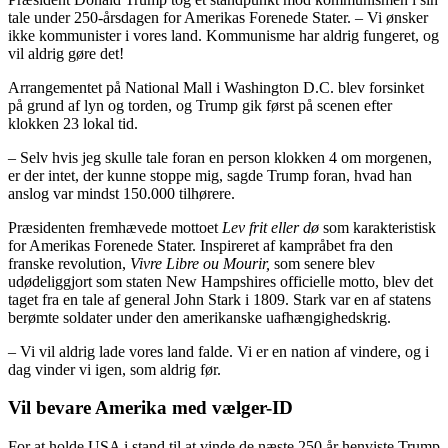
tale under 250-årsdagen for Amerikas Forenede Stater. – Vi ønsker
ikke kommunister i vores land. Kommunisme har aldrig fungeret, og
vil aldrig gøre det!
Arrangementet på National Mall i Washington D.C. blev forsinket
på grund af lyn og torden, og Trump gik først på scenen efter
klokken 23 lokal tid.
– Selv hvis jeg skulle tale foran en person klokken 4 om morgenen,
er der intet, der kunne stoppe mig, sagde Trump foran, hvad han
anslog var mindst 150.000 tilhørere.
Præsidenten fremhævede mottoet
Lev frit eller dø
som karakteristisk
for Amerikas Forenede Stater. Inspireret af kampråbet fra den
franske revolution,
Vivre Libre ou Mourir,
som senere blev
udødeliggjort som staten New Hampshires officielle motto, blev det
taget fra en tale af general John Stark i 1809. Stark var en af ​​statens
berømte soldater under den amerikanske uafhængighedskrig.
– Vi vil aldrig lade vores land falde. Vi er en nation af vindere, og i
dag vinder vi igen, som aldrig før.
Vil bevare Amerika med vælger-ID
For at holde USA i stand til at vinde de næste 250 år henviste Trump