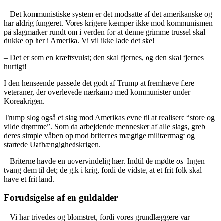
– Det kommunistiske system er det modsatte af det amerikanske og
har aldrig fungeret. Vores krigere kæmper ikke mod kommunismen
på slagmarker rundt om i verden for at denne grimme trussel skal
dukke op her i Amerika. Vi vil ikke lade det ske!
– Det er som en kræftsvulst; den skal fjernes, og den skal fjernes
hurtigt!
I den henseende passede det godt af Trump at fremhæve flere
veteraner, der overlevede nærkamp med kommunister under
Koreakrigen.
Trump slog også et slag mod Amerikas evne til at realisere “store og
vilde drømme”. Som da arbejdende mennesker af alle slags, greb
deres simple våben op mod briternes mægtige militærmagt og
startede Uafhængighedskrigen.
– Briterne havde en uovervindelig hær. Indtil de mødte
os
. Ingen
tvang dem til det; de gik i krig, fordi de vidste, at et frit folk skal
have et frit land.
Forudsigelse af en guldalder
– Vi har trivedes og blomstret, fordi vores grundlæggere var