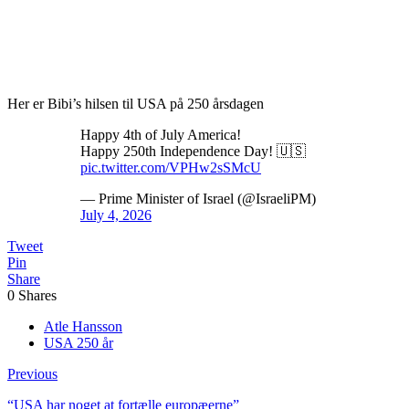
Her er Bibi’s hilsen til USA på 250 årsdagen
Happy 4th of July America!
Happy 250th Independence Day! 🇺🇸
pic.twitter.com/VPHw2sSMcU
— Prime Minister of Israel (@IsraeliPM)
July 4, 2026
Tweet
Pin
Share
0
Shares
Atle Hansson
USA 250 år
Previous
“USA har noget at fortælle europæerne”