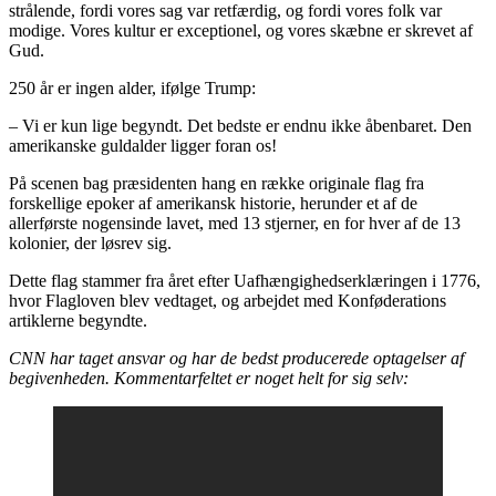
strålende, fordi vores sag var retfærdig, og fordi vores folk var
modige. Vores kultur er exceptionel, og vores skæbne er skrevet af
Gud.
250 år er ingen alder, ifølge Trump:
– Vi er kun lige begyndt. Det bedste er endnu ikke åbenbaret. Den
amerikanske guldalder ligger foran os!
På scenen bag præsidenten hang en række originale flag fra
forskellige epoker af amerikansk historie, herunder et af de
allerførste nogensinde lavet, med 13 stjerner, en for hver af de 13
kolonier, der løsrev sig.
Dette flag stammer fra året efter Uafhængighedserklæringen i 1776,
hvor Flagloven blev vedtaget, og arbejdet med Konføderations
artiklerne begyndte.
CNN har taget ansvar og har de bedst producerede optagelser af
begivenheden. Kommentarfeltet er noget helt for sig selv: