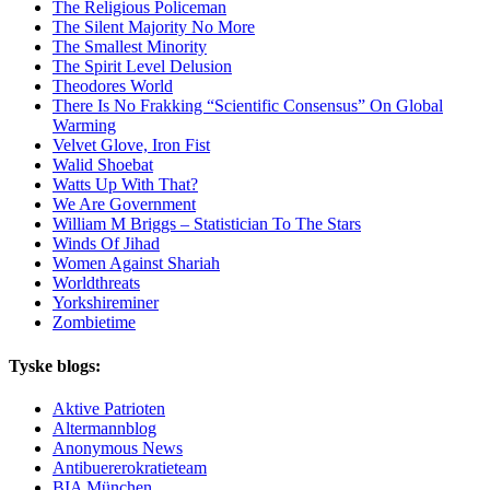
The Religious Policeman
The Silent Majority No More
The Smallest Minority
The Spirit Level Delusion
Theodores World
There Is No Frakking “Scientific Consensus” On Global
Warming
Velvet Glove, Iron Fist
Walid Shoebat
Watts Up With That?
We Are Government
William M Briggs – Statistician To The Stars
Winds Of Jihad
Women Against Shariah
Worldthreats
Yorkshireminer
Zombietime
Tyske blogs:
Aktive Patrioten
Altermannblog
Anonymous News
Antibuererokratieteam
BIA München