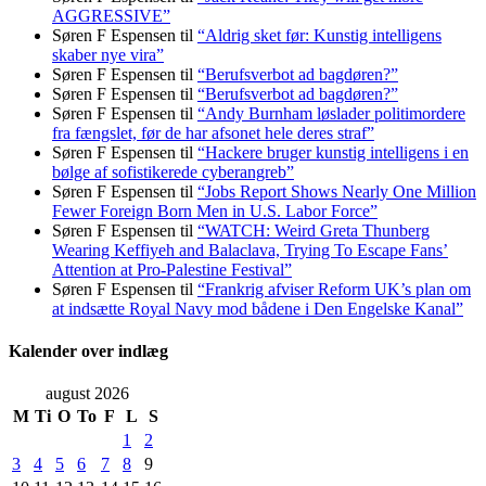
AGGRESSIVE”
Søren F Espensen
til
“Aldrig sket før: Kunstig intelligens
skaber nye vira”
Søren F Espensen
til
“Berufsverbot ad bagdøren?”
Søren F Espensen
til
“Berufsverbot ad bagdøren?”
Søren F Espensen
til
“Andy Burnham løslader politi­mordere
fra fængslet, før de har afsonet hele deres straf”
Søren F Espensen
til
“Hackere bruger kunstig intelligens i en
bølge af sofistikerede cyberangreb”
Søren F Espensen
til
“Jobs Report Shows Nearly One Million
Fewer Foreign Born Men in U.S. Labor Force”
Søren F Espensen
til
“WATCH: Weird Greta Thunberg
Wearing Keffiyeh and Balaclava, Trying To Escape Fans’
Attention at Pro-Palestine Festival”
Søren F Espensen
til
“Frankrig afviser Reform UK’s plan om
at indsætte Royal Navy mod bådene i Den Engelske Kanal”
Kalender over indlæg
august 2026
M
Ti
O
To
F
L
S
1
2
3
4
5
6
7
8
9