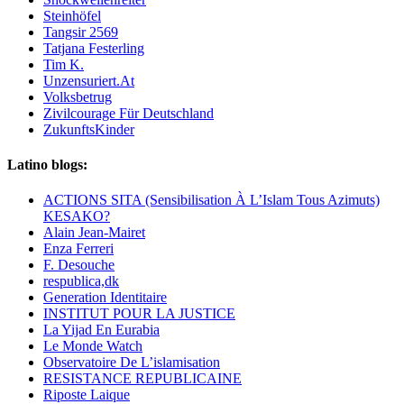
Steinhöfel
Tangsir 2569
Tatjana Festerling
Tim K.
Unzensuriert.At
Volksbetrug
Zivilcourage Für Deutschland
ZukunftsKinder
Latino blogs:
ACTIONS SITA (Sensibilisation À L’Islam Tous Azimuts)
KESAKO?
Alain Jean-Mairet
Enza Ferreri
F. Desouche
respublica,dk
Generation Identitaire
INSTITUT POUR LA JUSTICE
La Yijad En Eurabia
Le Monde Watch
Observatoire De L’islamisation
RESISTANCE REPUBLICAINE
Riposte Laique