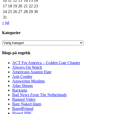
10
11
12
13
14
15
16
17
18
19
20
21
22
23
24
25
26
27
28
29
30
31
« jul
Kategorier
Kategorier
Blogs på engelsk
ACT For America – Golden Gate Chapter
Always On Watch
Americans Against Hate
Ann Coulter
Answering Muslims
Atlas Shrugs
Backspin
Bad News From The Netherlands
Banned Video
Bare Naked Islam
BasedPoland
Biased BBC