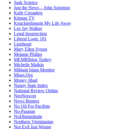
Junk Science
Just the News – John Solomon
Kafir Crusaders
Kitman TV
Knuckledraggin My Life Away
Lee Jay Walker
Legal Insurrection
Liberal Logic 101
Lionheart
Mary Ellen Synon
Melanie Philips
MEMRIblog Turkey
Michelle Malkin
Militant Islam Monitor
Mises.Org
Money Jihad
Nanny State Index
National Review Online
NeoNeocon
News Busters
No Oil For Pacifists
No-Pasaran
NoDhimmitude
Northern Virginiastan
Not Evil Just Wrong