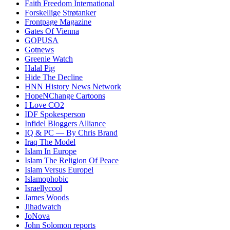
Faith Freedom International
Forskellige Strøtanker
Frontpage Magazine
Gates Of Vienna
GOPUSA
Gotnews
Greenie Watch
Halal Pig
Hide The Decline
HNN History News Network
HopeNChange Cartoons
I Love CO2
IDF Spokesperson
Infidel Bloggers Alliance
IQ & PC — By Chris Brand
Iraq The Model
Islam In Europe
Islam The Religion Of Peace
Islam Versus Europe
l
Islamophobic
Israellycool
James Woods
Jihadwatch
JoNova
John Solomon reports