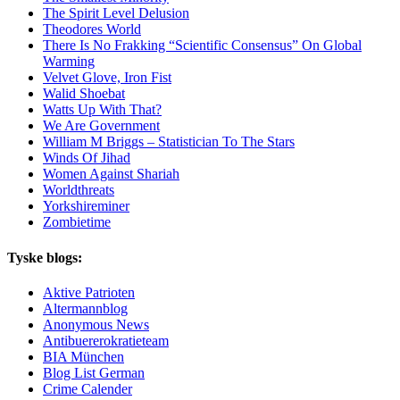
The Spirit Level Delusion
Theodores World
There Is No Frakking “Scientific Consensus” On Global
Warming
Velvet Glove, Iron Fist
Walid Shoebat
Watts Up With That?
We Are Government
William M Briggs – Statistician To The Stars
Winds Of Jihad
Women Against Shariah
Worldthreats
Yorkshireminer
Zombietime
Tyske blogs:
Aktive Patrioten
Altermannblog
Anonymous News
Antibuererokratieteam
BIA München
Blog List German
Crime Calender