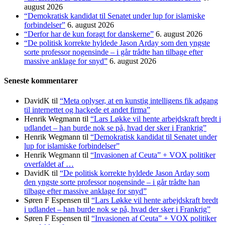
august 2026
“Demokratisk kandidat til Senatet under lup for islamiske
forbindelser”
6. august 2026
“Derfor har de kun foragt for danskerne”
6. august 2026
“De politisk korrekte hyldede Jason Arday som den yngste
sorte professor nogensinde – i går trådte han tilbage efter
massive anklage for snyd”
6. august 2026
Seneste kommentarer
DavidK
til
“Meta oplyser, at en kunstig intelligens fik adgang
til internettet og hackede et andet firma”
Henrik Wegmann
til
“Lars Løkke vil hente arbejdskraft bredt i
udlandet – han burde nok se på, hvad der sker i Frankrig”
Henrik Wegmann
til
“Demokratisk kandidat til Senatet under
lup for islamiske forbindelser”
Henrik Wegmann
til
“Invasionen af Ceuta” + VOX politiker
overfaldet af …
DavidK
til
“De politisk korrekte hyldede Jason Arday som
den yngste sorte professor nogensinde – i går trådte han
tilbage efter massive anklage for snyd”
Søren F Espensen
til
“Lars Løkke vil hente arbejdskraft bredt
i udlandet – han burde nok se på, hvad der sker i Frankrig”
Søren F Espensen
til
“Invasionen af Ceuta” + VOX politiker