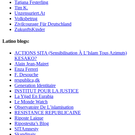
Tatjana Festerling
Tim K.
Unzensuriert.At
Volksbetrug
Zivilcourage Für Deutschland
ZukunftsKinder
Latino blogs:
ACTIONS SITA (Sensibilisation À L’Islam Tous Azimuts)
KESAKO?
Alain Jean-Mairet
Enza Ferreri
F. Desouche
respublica,dk
Generation Identitaire
INSTITUT POUR LA JUSTICE
La Yijad En Eurabia
Le Monde Watch
Observatoire De L’islamisation
RESISTANCE REPUBLICAINE
Riposte Laique
Ripostesita’s Blog
SITAmnesty
Skandinaiv