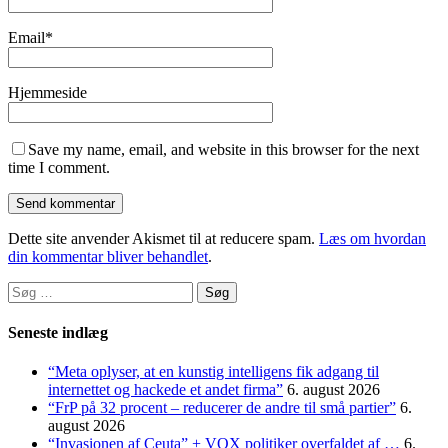
Email
*
Hjemmeside
Save my name, email, and website in this browser for the next
time I comment.
Dette site anvender Akismet til at reducere spam.
Læs om hvordan
din kommentar bliver behandlet
.
Søg
efter:
Seneste indlæg
“Meta oplyser, at en kunstig intelligens fik adgang til
internettet og hackede et andet firma”
6. august 2026
“FrP på 32 procent – reducerer de andre til små partier”
6.
august 2026
“Invasionen af Ceuta” + VOX politiker overfaldet af …
6.