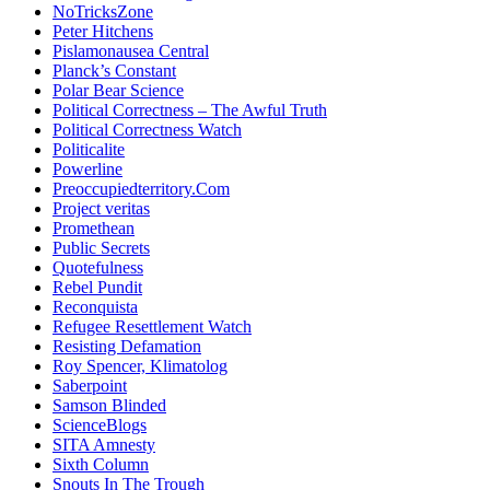
NoTricksZone
Peter Hitchens
Pislamonausea Central
Planck’s Constant
Polar Bear Science
Political Correctness – The Awful Truth
Political Correctness Watch
Politicalite
Powerline
Preoccupiedterritory.Com
Project veritas
Promethean
Public Secrets
Quotefulness
Rebel Pundit
Reconquista
Refugee Resettlement Watch
Resisting Defamation
Roy Spencer, Klimatolog
Saberpoint
Samson Blinded
ScienceBlogs
SITA Amnesty
Sixth Column
Snouts In The Trough