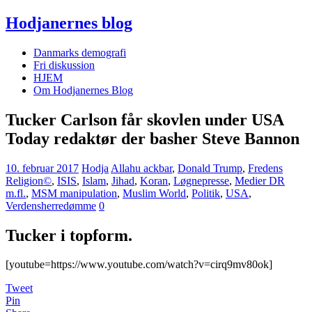
Hodjanernes blog
Danmarks demografi
Fri diskussion
HJEM
Om Hodjanernes Blog
Tucker Carlson får skovlen under USA
Today redaktør der basher Steve Bannon
10. februar 2017
Hodja
Allahu ackbar
,
Donald Trump
,
Fredens
Religion©
,
ISIS
,
Islam
,
Jihad
,
Koran
,
Løgnepresse
,
Medier DR
m.fl.
,
MSM manipulation
,
Muslim World
,
Politik
,
USA
,
Verdensherredømme
0
Tucker i topform.
[youtube=https://www.youtube.com/watch?v=cirq9mv80ok]
Tweet
Pin