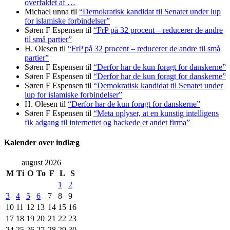
overfaldet af …
Michael unna
til
“Demokratisk kandidat til Senatet under lup
for islamiske forbindelser”
Søren F Espensen
til
“FrP på 32 procent – reducerer de andre
til små partier”
H. Olesen
til
“FrP på 32 procent – reducerer de andre til små
partier”
Søren F Espensen
til
“Derfor har de kun foragt for danskerne”
Søren F Espensen
til
“Derfor har de kun foragt for danskerne”
Søren F Espensen
til
“Demokratisk kandidat til Senatet under
lup for islamiske forbindelser”
H. Olesen
til
“Derfor har de kun foragt for danskerne”
Søren F Espensen
til
“Meta oplyser, at en kunstig intelligens
fik adgang til internettet og hackede et andet firma”
Kalender over indlæg
august 2026
M
Ti
O
To
F
L
S
1
2
3
4
5
6
7
8
9
10
11
12
13
14
15
16
17
18
19
20
21
22
23
24
25
26
27
28
29
30