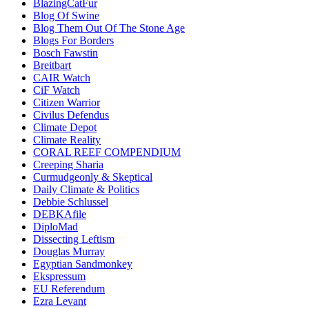
BlazingCatFur
Blog Of Swine
Blog Them Out Of The Stone Age
Blogs For Borders
Bosch Fawstin
Breitbart
CAIR Watch
CiF Watch
Citizen Warrior
Civilus Defendus
Climate Depot
Climate Reality
CORAL REEF COMPENDIUM
Creeping Sharia
Curmudgeonly & Skeptical
Daily Climate & Politics
Debbie Schlussel
DEBKAfile
DiploMad
Dissecting Leftism
Douglas Murray
Egyptian Sandmonkey
Ekspressum
EU Referendum
Ezra Levant