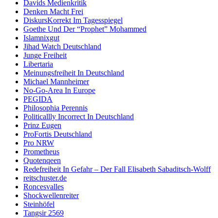
Davids Medienkritik
Denken Macht Frei
DiskursKorrekt Im Tagesspiegel
Goethe Und Der “Prophet” Mohammed
Islamnixgut
Jihad Watch Deutschland
Junge Freiheit
Libertaria
Meinungsfreiheit In Deutschland
Michael Mannheimer
No-Go-Area In Europe
PEGIDA
Philosophia Perennis
Politicallly Incorrect In Deutschland
Prinz Eugen
ProFortis Deutschland
Pro NRW
Prometheus
Quotenqeen
Redefreiheit In Gefahr – Der Fall Elisabeth Sabaditsch-Wolff
reitschuster.de
Roncesvalles
Shockwellenreiter
Steinhöfel
Tangsir 2569