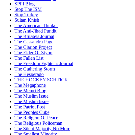
SPPI Blog
Stop The ISM
Stop Turkey
Sultan Knish
The American Thinker
The Anti-Jihad Pundit
The Brussels Journal
The Cassandra Page
The Clarion Project
The Elder Of Ziyon
The Fallen List
The Freedom Fighter’s Journal
The Gathering Storm
The Hesperado
THE HOCKEY SCHTICK
The Megaphone
The Memri Blog
The Muslim Issue
The Muslim Issue
The Patriot Post
The Peoples Cube
The Religion Of Peace
The Religious Policeman
The Silent Majority No More
The Smallest Minority