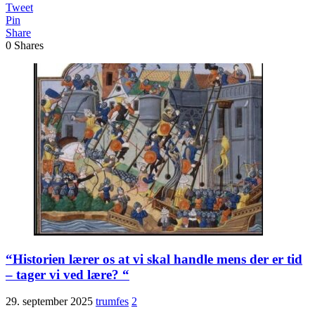
Tweet
Pin
Share
0
Shares
“Historien lærer os at vi skal handle mens der er tid
– tager vi ved lære? “
29. september 2025
trumfes
2