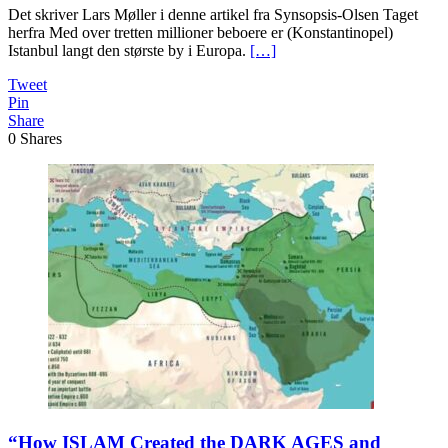
Det skriver Lars Møller i denne artikel fra Synsopsis-Olsen Taget
herfra Med over tretten millioner beboere er (Konstantinopel)
Istanbul langt den største by i Europa.
[…]
Tweet
Pin
Share
0
Shares
“How ISLAM Created the DARK AGES and