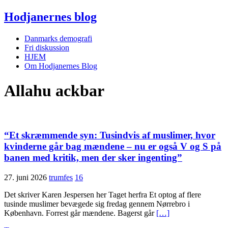
Hodjanernes blog
Danmarks demografi
Fri diskussion
HJEM
Om Hodjanernes Blog
Allahu ackbar
“Et skræmmende syn: Tusindvis af muslimer, hvor
kvinderne går bag mændene – nu er også V og S på
banen med kritik, men der sker ingenting”
27. juni 2026
trumfes
16
Det skriver Karen Jespersen her Taget herfra Et optog af flere
tusinde muslimer bevægede sig fredag gennem Nørrebro i
København. Forrest går mændene. Bagerst går
[…]