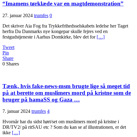
“Imamens tørklæde var en magtdemonstration”
27. januar 2024
trumfes
0
Det skriver Aia Fog fra Trykkefrihedsselskabets ledelse her Taget
herfra Da Danmarks nye kongepar skulle fejres ved en
festgudstjeneste i Aarhus Domkirke, blev det for
[…]
Tweet
Pin
Share
0
Shares
Tænk, hvis fake-news-msm brugte lige så meget tid
på at berette om muslimers mord på kristne som de
bruger på hamaSS og Gaza …
7. januar 2024
trumfes
4
Hvornår har du sidst hørt/set om muslimers mord på kristne i
DR/TV2/ på ritSAU etc ? Som du kan se af illustrationen, er det
ikke
[…]