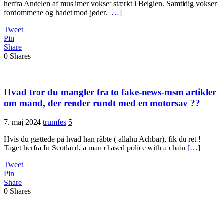
herfra Andelen af muslimer vokser stærkt i Belgien. Samtidig vokser
fordommene og hadet mod jøder.
[…]
Tweet
Pin
Share
0
Shares
Hvad tror du mangler fra to fake-news-msm artikler
om mand, der render rundt med en motorsav ??
7. maj 2024
trumfes
5
Hvis du gættede på hvad han råbte ( allahu Achbar), fik du ret !
Taget herfra In Scotland, a man chased police with a chain
[…]
Tweet
Pin
Share
0
Shares