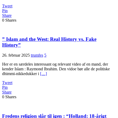
Tweet
Pin
Share
0
Shares
” Islam and the West: Real History vs. Fake
History”
26. februar 2025
trumfes
5
Her er en særdeles interessant og relevant video af en mand, der
kender Islam : Raymond Ibrahim. Den vidoe bør alle de politiske
dhimmi-nikkedukker i
[…]
Tweet
Pin
Share
0
Shares
Fredens religion slår til igen : “Holland: 18-årigt