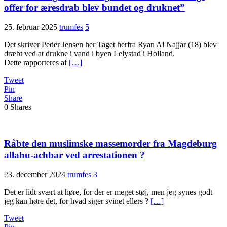
offer for æresdrab blev bundet og druknet”
25. februar 2025
trumfes
5
Det skriver Peder Jensen her Taget herfra Ryan Al Najjar (18) blev
dræbt ved at drukne i vand i byen Lelystad i Holland.
Dette rapporteres af
[…]
Tweet
Pin
Share
0
Shares
Råbte den muslimske massemorder fra Magdeburg
allahu-achbar ved arrestationen ?
23. december 2024
trumfes
3
Det er lidt svært at høre, for der er meget støj, men jeg synes godt
jeg kan høre det, for hvad siger svinet ellers ?
[…]
Tweet