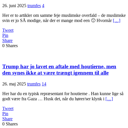
26. juni 2025
trumfes
4
Her er to artikler om samme feje muslimske overfald – de muslimske
svin er jo SÅ modige, når der er mange mod een 🙁 Hvornår
[…]
Tweet
Pin
Share
0
Shares
Trump har jo lavet en aftale med houtierne, men
den synes ikke at være trængt igennem til alle
26. maj 2025
trumfes
14
Her har du en typisk repræsentant for houtierne . Han kunne lige så
godt være fra Gaza … Husk det, når du hører/ser klynk i
[…]
Tweet
Pin
Share
0
Shares