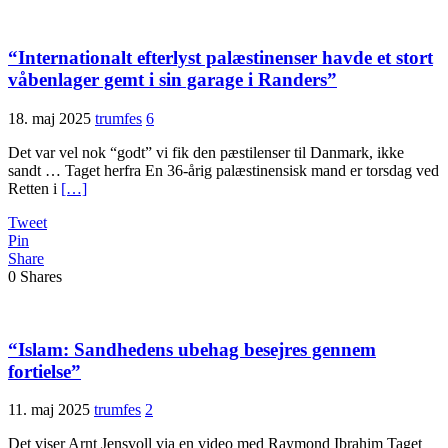
“Internationalt efterlyst palæstinenser havde et stort
våbenlager gemt i sin garage i Randers”
18. maj 2025
trumfes
6
Det var vel nok “godt” vi fik den pæstilenser til Danmark, ikke
sandt … Taget herfra En 36-årig palæstinensisk mand er torsdag ved
Retten i
[…]
Tweet
Pin
Share
0
Shares
“Islam: Sandhedens ubehag besejres gennem
fortielse”
11. maj 2025
trumfes
2
Det viser Arnt Jensvoll via en video med Raymond Ibrahim Taget