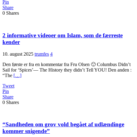
Pin
Share
0
Shares
2 informative videoer om Islam, som de færreste
kender
10. august 2025
trumfes
4
Den første er fra en kommentar fra Fru Olsen 🙂 Columbus Didn’t
Sail for ‘Spices’— The History they didn’t Tell YOU! Den anden :
“The
[…]
Tweet
Pin
Share
0
Shares
“Sandheden om grov vold begået af udlændinge
kommer snigende”