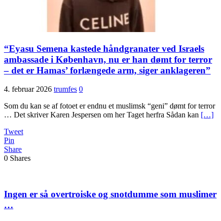
“Eyasu Semena kastede håndgranater ved Israels
ambassade i København, nu er han dømt for terror
– det er Hamas’ forlængede arm, siger anklageren”
4. februar 2026
trumfes
0
Som du kan se af fotoet er endnu et muslimsk “geni” dømt for terror
… Det skriver Karen Jespersen om her Taget herfra Sådan kan
[…]
Tweet
Pin
Share
0
Shares
Ingen er så overtroiske og snotdumme som muslimer
…