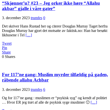
“Skjønner’u? #23 – Jeg orker ikke høre “Allahu
akbar” gjalle i våre gater”
3. december 2023
trumfes
0
Det skriver Hans Rustad her og citerer Douglas Murray Taget herfra
Douglas Murray har gjort det motsatte av faktisk.no: Han har besøkt
likhusene i Tel
[…]
Tweet
Pin
Share
0
Shares
For 117’ne gang: Muslim myrder tilfældig på gaden,
råbende allahu Achbar
3. december 2023
trumfes
6
Og for 117’ne gang : muslimen er “psykisk syg” og kendt af politiet
… Hvor ER jeg træt af alle de psykisk syge muslimer 🙁
[…]