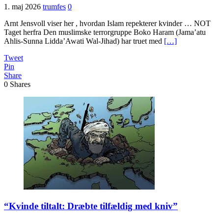
1. maj 2026
trumfes
0
Arnt Jensvoll viser her , hvordan Islam repekterer kvinder … NOT
Taget herfra Den muslimske terrorgruppe Boko Haram (Jama’atu
Ahlis-Sunna Lidda’Awati Wal-Jihad) har truet med
[…]
Tweet
Pin
Share
0
Shares
“Kvinde tiltalt: Dræbte tilfældig med kniv”