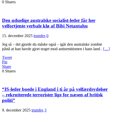
0
Shares
Den uduelige australske socialist-leder får her
velfortjente verbale klø af Bibi Netantahu
15. december 2025
trumfes
0
Jeg så – det gjorde du måske også – igår den australske zombie
påstå at han havde gjort noget mod antisemitismen i hans land .
[…]
Tweet
Pin
Share
0
Shares
“IS-leder boede i England i ti år på velfærds­ydelser
– rekrutterede terrorister lige for næsen af britisk
politi”
9. december 2025
trumfes
3