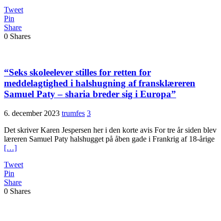
Tweet
Pin
Share
0
Shares
“Seks skoleelever stilles for retten for
meddelagtighed i halshugning af fransklæreren
Samuel Paty – sharia breder sig i Europa”
6. december 2023
trumfes
3
Det skriver Karen Jespersen her i den korte avis For tre år siden blev
læreren Samuel Paty halshugget på åben gade i Frankrig af 18-årige
[…]
Tweet
Pin
Share
0
Shares