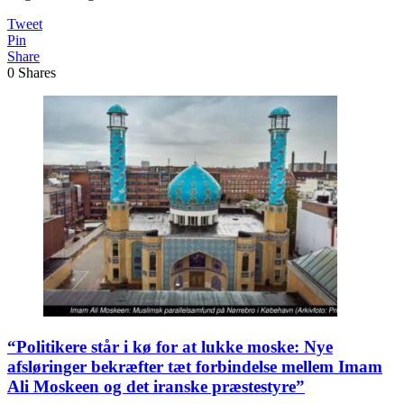
Tweet
Pin
Share
0
Shares
“Politikere står i kø for at lukke moske: Nye
afsløringer bekræfter tæt forbindelse mellem Imam
Ali Moskeen og det iranske præstestyre”