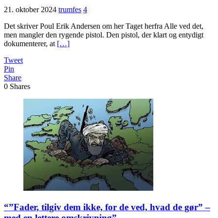
21. oktober 2024
trumfes
4
Det skriver Poul Erik Andersen om her Taget herfra Alle ved det,
men mangler den rygende pistol. Den pistol, der klart og entydigt
dokumenterer, at
[…]
Tweet
Pin
Share
0
Shares
“”Fader, tilgiv dem ikke, for de ved, hvad de gør” –
med en lettere omskrivning”