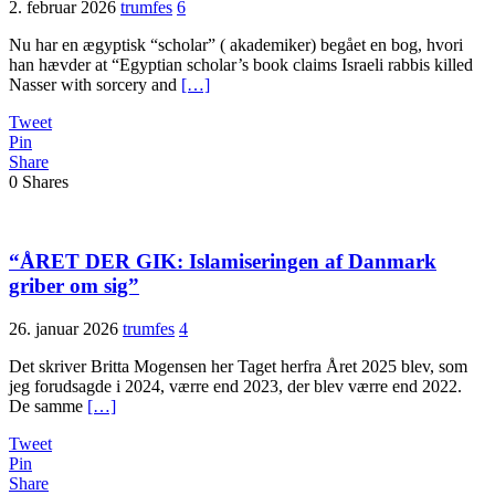
2. februar 2026
trumfes
6
Nu har en ægyptisk “scholar” ( akademiker) begået en bog, hvori
han hævder at “Egyptian scholar’s book claims Israeli rabbis killed
Nasser with sorcery and
[…]
Tweet
Pin
Share
0
Shares
“ÅRET DER GIK: Islamiseringen af Danmark
griber om sig”
26. januar 2026
trumfes
4
Det skriver Britta Mogensen her Taget herfra Året 2025 blev, som
jeg forudsagde i 2024, værre end 2023, der blev værre end 2022.
De samme
[…]
Tweet
Pin
Share