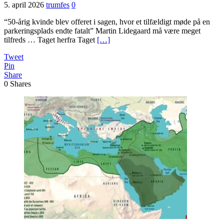
5. april 2026
trumfes
0
“50-årig kvinde blev offeret i sagen, hvor et tilfældigt møde på en
parkeringsplads endte fatalt” Martin Lidegaard må være meget
tilfreds … Taget herfra Taget
[…]
Tweet
Pin
Share
0
Shares