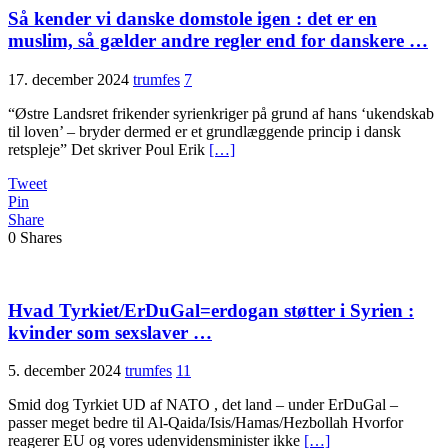
Så kender vi danske domstole igen : det er en
muslim, så gælder andre regler end for danskere …
17. december 2024
trumfes
7
“Østre Landsret frikender syrienkriger på grund af hans ‘ukendskab
til loven’ – bryder dermed er et grundlæggende princip i dansk
retspleje” Det skriver Poul Erik
[…]
Tweet
Pin
Share
0
Shares
Hvad Tyrkiet/ErDuGal=erdogan støtter i Syrien :
kvinder som sexslaver …
5. december 2024
trumfes
11
Smid dog Tyrkiet UD af NATO , det land – under ErDuGal –
passer meget bedre til Al-Qaida/Isis/Hamas/Hezbollah Hvorfor
reagerer EU og vores udenvidensminister ikke
[…]