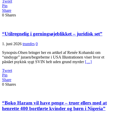
Tweet
Pin
Share
0
Shares
“Utilregnelig i gerningsøjeblikket – juridisk set”
1. juni 2026
trumfes
0
Synopsis-Olsen bringer her en artikel af Renée Kohanski om
“sindsyge” juraen/begreberne i USA Illustrationen viser hvor et
påstået psykisk sygt SVIN helt uden grund myrder
[…]
Tweet
Pin
Share
0
Shares
“Boko Haram vil have penge – truer ellers med at
henrette 400 bortførte kvinder og børn i Nigeria”