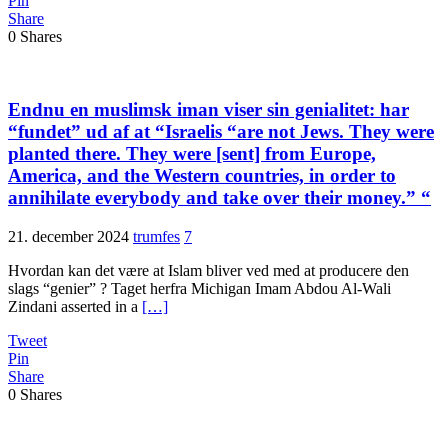
Pin
Share
0
Shares
Endnu en muslimsk iman viser sin genialitet: har
“fundet” ud af at “Israelis “are not Jews. They were
planted there. They were [sent] from Europe,
America, and the Western countries, in order to
annihilate everybody and take over their money.” “
21. december 2024
trumfes
7
Hvordan kan det være at Islam bliver ved med at producere den
slags “genier” ? Taget herfra Michigan Imam Abdou Al-Wali
Zindani asserted in a
[…]
Tweet
Pin
Share
0
Shares