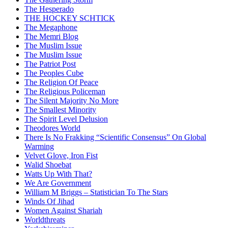
The Hesperado
THE HOCKEY SCHTICK
The Megaphone
The Memri Blog
The Muslim Issue
The Muslim Issue
The Patriot Post
The Peoples Cube
The Religion Of Peace
The Religious Policeman
The Silent Majority No More
The Smallest Minority
The Spirit Level Delusion
Theodores World
There Is No Frakking “Scientific Consensus” On Global
Warming
Velvet Glove, Iron Fist
Walid Shoebat
Watts Up With That?
We Are Government
William M Briggs – Statistician To The Stars
Winds Of Jihad
Women Against Shariah
Worldthreats