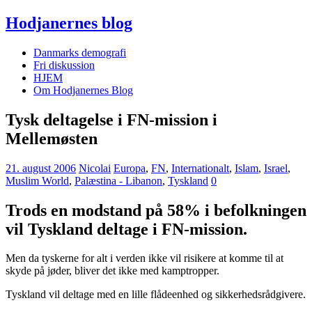
Hodjanernes blog
Danmarks demografi
Fri diskussion
HJEM
Om Hodjanernes Blog
Tysk deltagelse i FN-mission i
Mellemøsten
21. august 2006
Nicolai
Europa
,
FN
,
Internationalt
,
Islam
,
Israel
,
Muslim World
,
Palæstina - Libanon
,
Tyskland
0
Trods en modstand på 58% i befolkningen
vil Tyskland deltage i FN-mission.
Men da tyskerne for alt i verden ikke vil risikere at komme til at
skyde på jøder, bliver det ikke med kamptropper.
Tyskland vil deltage med en lille flådeenhed og sikkerhedsrådgivere.