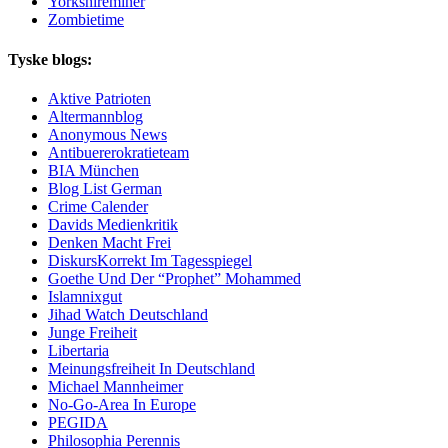
Yorkshireminer
Zombietime
Tyske blogs:
Aktive Patrioten
Altermannblog
Anonymous News
Antibuererokratieteam
BIA München
Blog List German
Crime Calender
Davids Medienkritik
Denken Macht Frei
DiskursKorrekt Im Tagesspiegel
Goethe Und Der “Prophet” Mohammed
Islamnixgut
Jihad Watch Deutschland
Junge Freiheit
Libertaria
Meinungsfreiheit In Deutschland
Michael Mannheimer
No-Go-Area In Europe
PEGIDA
Philosophia Perennis