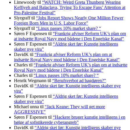
Limewoody
til
“WATCH: Weird Greta Thunberg Wearing
Keffiyeh and Balaclava, Trying To Escape Fans’ Attention at
Pro-Palestine Festival”
Slyrgraff
til
“Jobs Report Shows Nearly One Million Fewer
Foreign Born Men in U.S. Labor Force”
Slyrgraff
til
“Linux passes 10% market share? “
Søren F Espensen
til
“Frankrig afviser Reform UK’s plan om
at indsætte Royal Navy mod bådene i Den Engelske Kanal”
Søren F Espensen
til
“Aldrig sket før: Kunstig intelligens
skaber nye vira”
DavidK
til
“Frankrig afviser Reform UK’s plan om at
indsætte Royal Navy mod bådene i Den Engelske Kanal”
Charles
til
“Frankrig afviser Reform UK’s plan om at indsætte
Royal Navy mod bådene i Den Engelske Kanal”
Charles
til
“Linux passes 10% market share? “
Henrik Wegmann
til
“Berufsverbot ad bagdøren?”
DavidK
til
“Aldrig sket før: Kunstig intelligens skaber nye
vira”
Søren F Espensen
til
“Aldrig sket før: Kunstig intelligens
skaber nye vira”
Michael unna
til
“Jack Keane: They will get more
AGGRESSIVE”
Søren F Espensen
til
“Hackere bruger kunstig intelligens i en
bølge af sofistikerede cyberangreb”
DavidK
til
“Aldrig sket før: Kunstig intelligens skaber nye