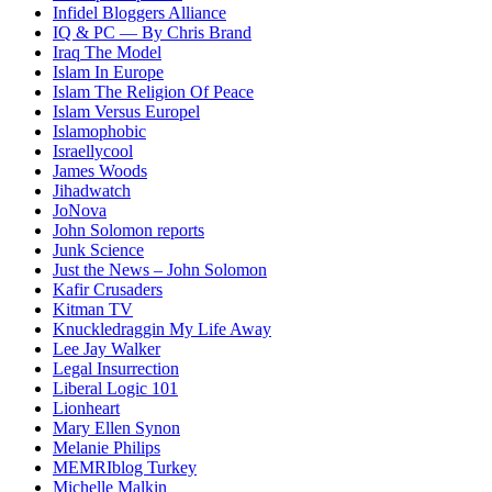
Infidel Bloggers Alliance
IQ & PC — By Chris Brand
Iraq The Model
Islam In Europe
Islam The Religion Of Peace
Islam Versus Europe
l
Islamophobic
Israellycool
James Woods
Jihadwatch
JoNova
John Solomon reports
Junk Science
Just the News – John Solomon
Kafir Crusaders
Kitman TV
Knuckledraggin My Life Away
Lee Jay Walker
Legal Insurrection
Liberal Logic 101
Lionheart
Mary Ellen Synon
Melanie Philips
MEMRIblog Turkey
Michelle Malkin