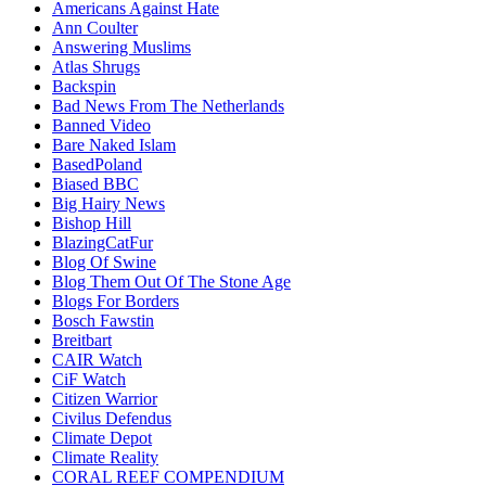
Americans Against Hate
Ann Coulter
Answering Muslims
Atlas Shrugs
Backspin
Bad News From The Netherlands
Banned Video
Bare Naked Islam
BasedPoland
Biased BBC
Big Hairy News
Bishop Hill
BlazingCatFur
Blog Of Swine
Blog Them Out Of The Stone Age
Blogs For Borders
Bosch Fawstin
Breitbart
CAIR Watch
CiF Watch
Citizen Warrior
Civilus Defendus
Climate Depot
Climate Reality
CORAL REEF COMPENDIUM