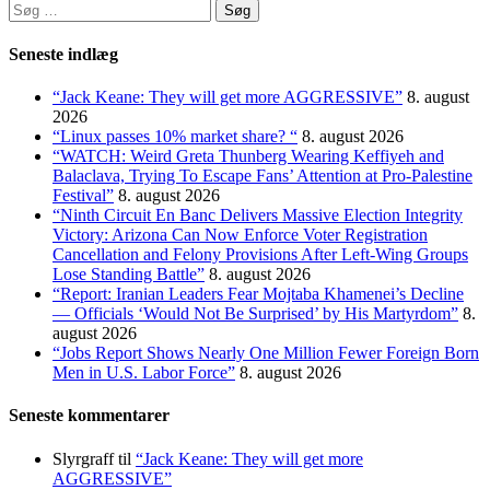
Søg
efter:
Seneste indlæg
“Jack Keane: They will get more AGGRESSIVE”
8. august
2026
“Linux passes 10% market share? “
8. august 2026
“WATCH: Weird Greta Thunberg Wearing Keffiyeh and
Balaclava, Trying To Escape Fans’ Attention at Pro-Palestine
Festival”
8. august 2026
“Ninth Circuit En Banc Delivers Massive Election Integrity
Victory: Arizona Can Now Enforce Voter Registration
Cancellation and Felony Provisions After Left-Wing Groups
Lose Standing Battle”
8. august 2026
“Report: Iranian Leaders Fear Mojtaba Khamenei’s Decline
— Officials ‘Would Not Be Surprised’ by His Martyrdom”
8.
august 2026
“Jobs Report Shows Nearly One Million Fewer Foreign Born
Men in U.S. Labor Force”
8. august 2026
Seneste kommentarer
Slyrgraff
til
“Jack Keane: They will get more
AGGRESSIVE”