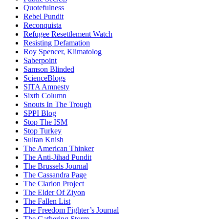
Quotefulness
Rebel Pundit
Reconquista
Refugee Resettlement Watch
Resisting Defamation
Roy Spencer, Klimatolog
Saberpoint
Samson Blinded
ScienceBlogs
SITA Amnesty
Sixth Column
Snouts In The Trough
SPPI Blog
Stop The ISM
Stop Turkey
Sultan Knish
The American Thinker
The Anti-Jihad Pundit
The Brussels Journal
The Cassandra Page
The Clarion Project
The Elder Of Ziyon
The Fallen List
The Freedom Fighter’s Journal
The Gathering Storm