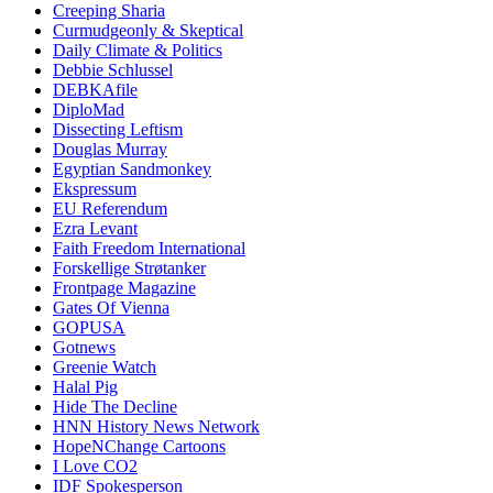
Creeping Sharia
Curmudgeonly & Skeptical
Daily Climate & Politics
Debbie Schlussel
DEBKAfile
DiploMad
Dissecting Leftism
Douglas Murray
Egyptian Sandmonkey
Ekspressum
EU Referendum
Ezra Levant
Faith Freedom International
Forskellige Strøtanker
Frontpage Magazine
Gates Of Vienna
GOPUSA
Gotnews
Greenie Watch
Halal Pig
Hide The Decline
HNN History News Network
HopeNChange Cartoons
I Love CO2
IDF Spokesperson