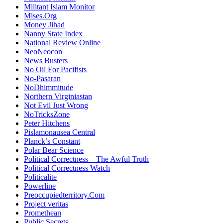
Militant Islam Monitor
Mises.Org
Money Jihad
Nanny State Index
National Review Online
NeoNeocon
News Busters
No Oil For Pacifists
No-Pasaran
NoDhimmitude
Northern Virginiastan
Not Evil Just Wrong
NoTricksZone
Peter Hitchens
Pislamonausea Central
Planck’s Constant
Polar Bear Science
Political Correctness – The Awful Truth
Political Correctness Watch
Politicalite
Powerline
Preoccupiedterritory.Com
Project veritas
Promethean
Public Secrets