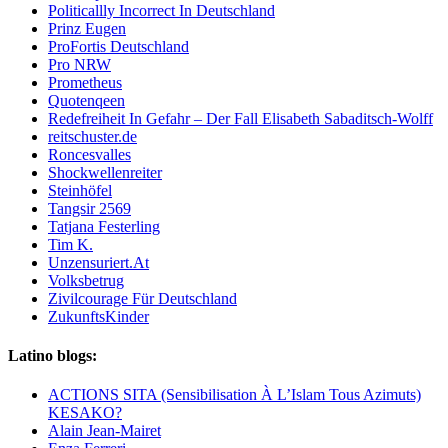
Politicallly Incorrect In Deutschland
Prinz Eugen
ProFortis Deutschland
Pro NRW
Prometheus
Quotenqeen
Redefreiheit In Gefahr – Der Fall Elisabeth Sabaditsch-Wolff
reitschuster.de
Roncesvalles
Shockwellenreiter
Steinhöfel
Tangsir 2569
Tatjana Festerling
Tim K.
Unzensuriert.At
Volksbetrug
Zivilcourage Für Deutschland
ZukunftsKinder
Latino blogs:
ACTIONS SITA (Sensibilisation À L’Islam Tous Azimuts)
KESAKO?
Alain Jean-Mairet