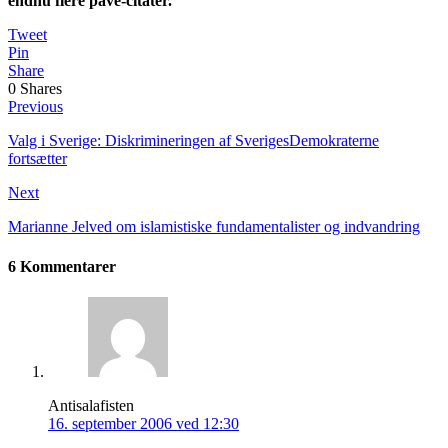
endnu flere pave-citater.
Tweet
Pin
Share
0
Shares
Previous
Valg i Sverige: Diskrimineringen af SverigesDemokraterne
fortsætter
Next
Marianne Jelved om islamistiske fundamentalister og indvandring
6 Kommentarer
Antisalafisten
16. september 2006 ved 12:30