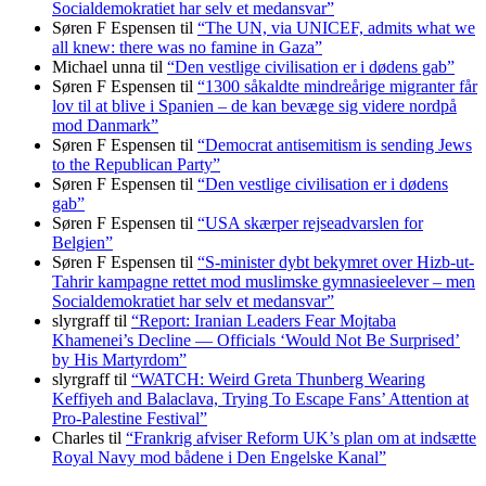
Socialdemokratiet har selv et medansvar”
Søren F Espensen
til
“The UN, via UNICEF, admits what we
all knew: there was no famine in Gaza”
Michael unna
til
“Den vestlige civilisation er i dødens gab”
Søren F Espensen
til
“1300 såkaldte mindreårige migranter får
lov til at blive i Spanien – de kan bevæge sig videre nordpå
mod Danmark”
Søren F Espensen
til
“Democrat antisemitism is sending Jews
to the Republican Party”
Søren F Espensen
til
“Den vestlige civilisation er i dødens
gab”
Søren F Espensen
til
“USA skærper rejseadvarslen for
Belgien”
Søren F Espensen
til
“S-minister dybt bekymret over Hizb-ut-
Tahrir kampagne rettet mod muslimske gymnasieelever – men
Socialdemokratiet har selv et medansvar”
slyrgraff
til
“Report: Iranian Leaders Fear Mojtaba
Khamenei’s Decline — Officials ‘Would Not Be Surprised’
by His Martyrdom”
slyrgraff
til
“WATCH: Weird Greta Thunberg Wearing
Keffiyeh and Balaclava, Trying To Escape Fans’ Attention at
Pro-Palestine Festival”
Charles
til
“Frankrig afviser Reform UK’s plan om at indsætte
Royal Navy mod bådene i Den Engelske Kanal”