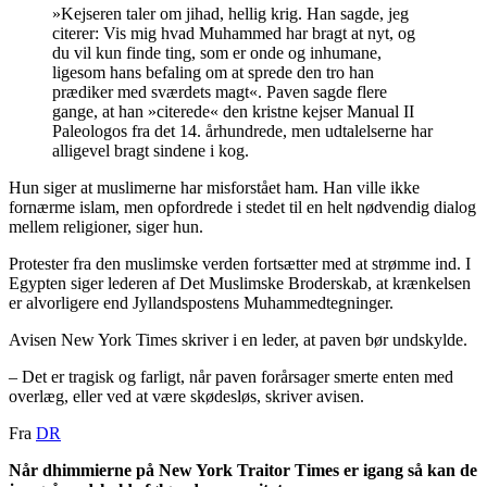
»Kejseren taler om jihad, hellig krig. Han sagde, jeg
citerer: Vis mig hvad Muhammed har bragt at nyt, og
du vil kun finde ting, som er onde og inhumane,
ligesom hans befaling om at sprede den tro han
prædiker med sværdets magt«. Paven sagde flere
gange, at han »citerede« den kristne kejser Manual II
Paleologos fra det 14. århundrede, men udtalelserne har
alligevel bragt sindene i kog.
Hun siger at muslimerne har misforstået ham. Han ville ikke
fornærme islam, men opfordrede i stedet til en helt nødvendig dialog
mellem religioner, siger hun.
Protester fra den muslimske verden fortsætter med at strømme ind. I
Egypten siger lederen af Det Muslimske Broderskab, at krænkelsen
er alvorligere end Jyllandspostens Muhammedtegninger.
Avisen New York Times skriver i en leder, at paven bør undskylde.
– Det er tragisk og farligt, når paven forårsager smerte enten med
overlæg, eller ved at være skødesløs, skriver avisen.
Fra
DR
Når dhimmierne på New York Traitor Times er igang så kan de