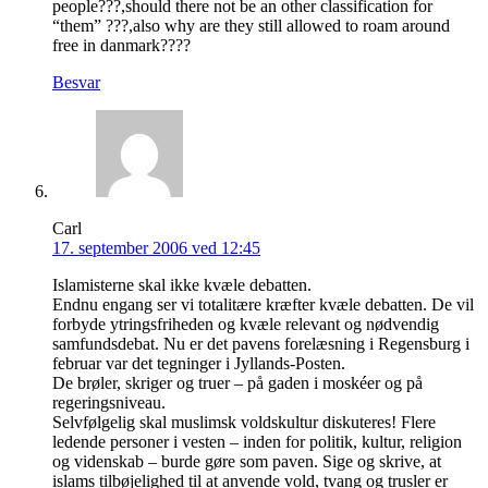
people???,should there not be an other classification for
“them” ???,also why are they still allowed to roam around
free in danmark????
Besvar
Carl
17. september 2006 ved 12:45
Islamisterne skal ikke kvæle debatten.
Endnu engang ser vi totalitære kræfter kvæle debatten. De vil
forbyde ytringsfriheden og kvæle relevant og nødvendig
samfundsdebat. Nu er det pavens forelæsning i Regensburg i
februar var det tegninger i Jyllands-Posten.
De brøler, skriger og truer – på gaden i moskéer og på
regeringsniveau.
Selvfølgelig skal muslimsk voldskultur diskuteres! Flere
ledende personer i vesten – inden for politik, kultur, religion
og videnskab – burde gøre som paven. Sige og skrive, at
islams tilbøjelighed til at anvende vold, tvang og trusler er