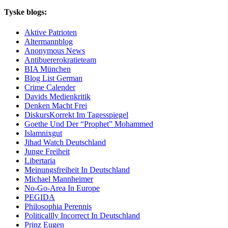
Tyske blogs:
Aktive Patrioten
Altermannblog
Anonymous News
Antibuererokratieteam
BIA München
Blog List German
Crime Calender
Davids Medienkritik
Denken Macht Frei
DiskursKorrekt Im Tagesspiegel
Goethe Und Der “Prophet” Mohammed
Islamnixgut
Jihad Watch Deutschland
Junge Freiheit
Libertaria
Meinungsfreiheit In Deutschland
Michael Mannheimer
No-Go-Area In Europe
PEGIDA
Philosophia Perennis
Politicallly Incorrect In Deutschland
Prinz Eugen