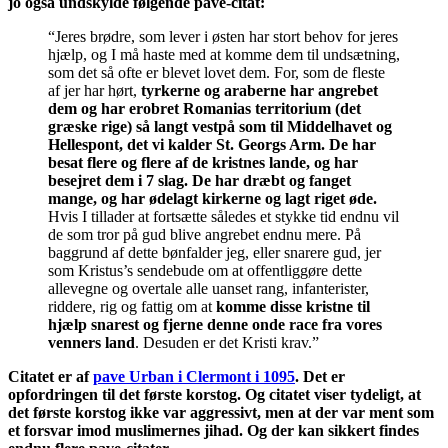
jo også undskylde følgende pave-citat:
“Jeres brødre, som lever i østen har stort behov for jeres
hjælp, og I må haste med at komme dem til undsætning,
som det så ofte er blevet lovet dem. For, som de fleste
af jer har hørt,
tyrkerne og araberne har angrebet
dem og har erobret Romanias territorium (det
græske rige) så langt vestpå som til Middelhavet og
Hellespont, det vi kalder St. Georgs Arm. De har
besat flere og flere af de kristnes lande, og har
besejret dem i 7 slag. De har dræbt og fanget
mange, og har ødelagt kirkerne og lagt riget øde.
Hvis I tillader at fortsætte således et stykke tid endnu vil
de som tror på gud blive angrebet endnu mere. På
baggrund af dette bønfalder jeg, eller snarere gud, jer
som Kristus’s sendebude om at offentliggøre dette
allevegne og overtale alle uanset rang, infanterister,
riddere, rig og fattig om at
komme disse kristne til
hjælp snarest og fjerne denne onde race fra vores
venners land
. Desuden er det Kristi krav.”
Citatet er af
pave Urban i Clermont i 1095
. Det er
opfordringen til det første korstog. Og citatet viser tydeligt, at
det første korstog ikke var aggressivt, men at der var ment som
et forsvar imod muslimernes jihad.
Og der kan sikkert findes