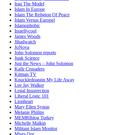
Iraq The Model
Islam In Europe
Islam The Religion Of Peace
Islam Versus Europe
l
Islamophobic
Israellycool
James Woods
Jihadwatch
JoNova
John Solomon reports
Junk Science
Just the News – John Solomon
Kafir Crusaders
Kitman TV
Knuckledraggin My Life Away
Lee Jay Walker
Legal Insurrection
Liberal Logic 101
Lionheart
Mary Ellen Synon
Melanie Philips
MEMRIblog Turkey
Michelle Malkin
Militant Islam Monitor
Mises.Org