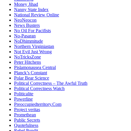
Money Jihad
Nanny State Index
National Review Online
NeoNeocon
News Busters
No Oil For Pacifists
No-Pasaran
NoDhimmitude
Northern Virginiastan
Not Evil Just Wrong
NoTricksZone
Peter Hitchens
Pislamonausea Central
Planck’s Constant
Polar Bear Science
Political Correctness – The Awful Truth
Political Correctness Watch
Politicalite
Powerline
Preoccupiedterritory.Com
Project veritas
Promethean
Public Secrets
Quotefulness
Rebel Pundit