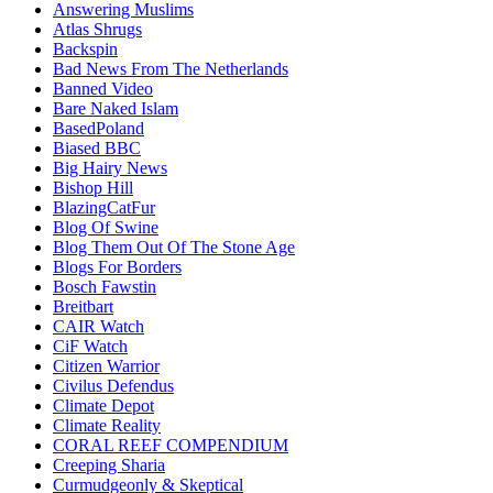
Answering Muslims
Atlas Shrugs
Backspin
Bad News From The Netherlands
Banned Video
Bare Naked Islam
BasedPoland
Biased BBC
Big Hairy News
Bishop Hill
BlazingCatFur
Blog Of Swine
Blog Them Out Of The Stone Age
Blogs For Borders
Bosch Fawstin
Breitbart
CAIR Watch
CiF Watch
Citizen Warrior
Civilus Defendus
Climate Depot
Climate Reality
CORAL REEF COMPENDIUM
Creeping Sharia
Curmudgeonly & Skeptical