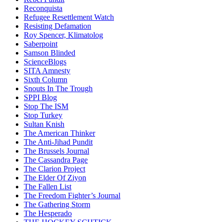
Reconquista
Refugee Resettlement Watch
Resisting Defamation
Roy Spencer, Klimatolog
Saberpoint
Samson Blinded
ScienceBlogs
SITA Amnesty
Sixth Column
Snouts In The Trough
SPPI Blog
Stop The ISM
Stop Turkey
Sultan Knish
The American Thinker
The Anti-Jihad Pundit
The Brussels Journal
The Cassandra Page
The Clarion Project
The Elder Of Ziyon
The Fallen List
The Freedom Fighter’s Journal
The Gathering Storm
The Hesperado