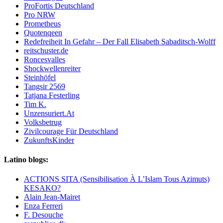
ProFortis Deutschland
Pro NRW
Prometheus
Quotenqeen
Redefreiheit In Gefahr – Der Fall Elisabeth Sabaditsch-Wolff
reitschuster.de
Roncesvalles
Shockwellenreiter
Steinhöfel
Tangsir 2569
Tatjana Festerling
Tim K.
Unzensuriert.At
Volksbetrug
Zivilcourage Für Deutschland
ZukunftsKinder
Latino blogs:
ACTIONS SITA (Sensibilisation À L’Islam Tous Azimuts)
KESAKO?
Alain Jean-Mairet
Enza Ferreri
F. Desouche