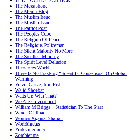
THE HOCKEY SCHTICK
The Megaphone
The Memri Blog
The Muslim Issue
The Muslim Issue
The Patriot Post
The Peoples Cube
The Religion Of Peace
The Religious Policeman
The Silent Majority No More
The Smallest Minority
The Spirit Level Delusion
Theodores World
There Is No Frakking “Scientific Consensus” On Global
Warming
Velvet Glove, Iron Fist
Walid Shoebat
Watts Up With That?
We Are Government
William M Briggs – Statistician To The Stars
Winds Of Jihad
Women Against Shariah
Worldthreats
Yorkshireminer
Zombietime