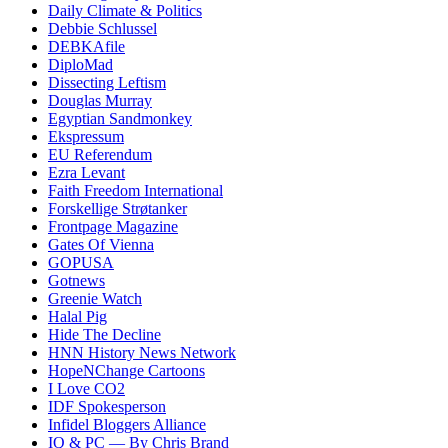
Daily Climate & Politics
Debbie Schlussel
DEBKAfile
DiploMad
Dissecting Leftism
Douglas Murray
Egyptian Sandmonkey
Ekspressum
EU Referendum
Ezra Levant
Faith Freedom International
Forskellige Strøtanker
Frontpage Magazine
Gates Of Vienna
GOPUSA
Gotnews
Greenie Watch
Halal Pig
Hide The Decline
HNN History News Network
HopeNChange Cartoons
I Love CO2
IDF Spokesperson
Infidel Bloggers Alliance
IQ & PC — By Chris Brand