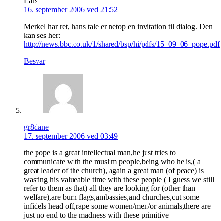
Lars
16. september 2006 ved 21:52
Merkel har ret, hans tale er netop en invitation til dialog. Den
kan ses her:
http://news.bbc.co.uk/1/shared/bsp/hi/pdfs/15_09_06_pope.pdf
Besvar
gr8dane
17. september 2006 ved 03:49
the pope is a great intellectual man,he just tries to
communicate with the muslim people,being who he is,( a
great leader of the church), again a great man (of peace) is
wasting his valueable time with these people ( I guess we still
refer to them as that) all they are looking for (other than
welfare),are burn flags,ambassies,and churches,cut some
infidels head off,rape some women/men/or animals,there are
just no end to the madness with these primitive