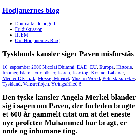
Hodjanernes blog
Danmarks demografi
Fri diskussion
HJEM
Om Hodjanernes Blog
Tysklands kansler siger Paven misforstås
16. september 2006
Nicolai
Dhimmi
,
EAD
,
EU
,
Europa
,
Historie
,
Imamer
,
Islam
,
Journalister
,
Koran
,
Korstog
,
Kristne
,
Labaner
,
Medier DR m.fl.
,
Moske, Minaret
,
Muslim World
,
Politisk korrekte
,
Tyskland
,
Venstrefløjen
,
Ytringsfrihed
6
Den tyske kansler Angela Merkel blander
sig i sagen om Paven, der forleden brugte
et 600 år gammelt citat om at det eneste
nye profeten Muhammed har bragt, er
onde og inhumane ting.