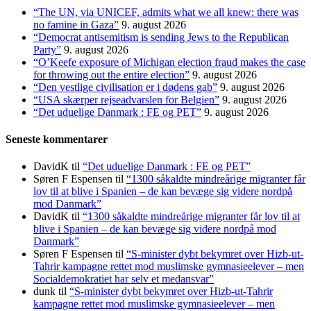
“The UN, via UNICEF, admits what we all knew: there was
no famine in Gaza”
9. august 2026
“Democrat antisemitism is sending Jews to the Republican
Party”
9. august 2026
“O’Keefe exposure of Michigan election fraud makes the case
for throwing out the entire election”
9. august 2026
“Den vestlige civilisation er i dødens gab”
9. august 2026
“USA skærper rejseadvarslen for Belgien”
9. august 2026
“Det uduelige Danmark : FE og PET”
9. august 2026
Seneste kommentarer
DavidK
til
“Det uduelige Danmark : FE og PET”
Søren F Espensen
til
“1300 såkaldte mindreårige migranter får
lov til at blive i Spanien – de kan bevæge sig videre nordpå
mod Danmark”
DavidK
til
“1300 såkaldte mindreårige migranter får lov til at
blive i Spanien – de kan bevæge sig videre nordpå mod
Danmark”
Søren F Espensen
til
“S-minister dybt bekymret over Hizb-ut-
Tahrir kampagne rettet mod muslimske gymnasieelever – men
Socialdemokratiet har selv et medansvar”
dunk
til
“S-minister dybt bekymret over Hizb-ut-Tahrir
kampagne rettet mod muslimske gymnasieelever – men