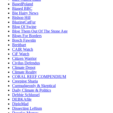
BasedPoland
Biased BBC
Big Hairy News
Bishop Hill
BlazingCatFur
Blog Of Swine
Blog Them Out Of The Stone Age
Blogs For Borders
Bosch Fawstin
Breitbart
CAIR Watch
CiF Watch
Citizen Warrior
Civilus Defendus
Climate Depot
Climate Reality
CORAL REEF COMPENDIUM
Creeping Sharia
Curmudgeonly & Skeptical
Daily Climate & Politics
Debbie Schlussel
DEBKAfile
DiploMad
Dissecting Leftism
Douglas Murray