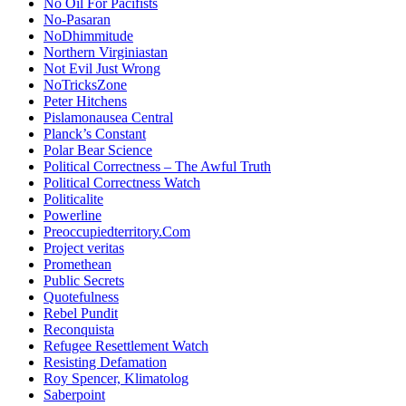
No Oil For Pacifists
No-Pasaran
NoDhimmitude
Northern Virginiastan
Not Evil Just Wrong
NoTricksZone
Peter Hitchens
Pislamonausea Central
Planck’s Constant
Polar Bear Science
Political Correctness – The Awful Truth
Political Correctness Watch
Politicalite
Powerline
Preoccupiedterritory.Com
Project veritas
Promethean
Public Secrets
Quotefulness
Rebel Pundit
Reconquista
Refugee Resettlement Watch
Resisting Defamation
Roy Spencer, Klimatolog
Saberpoint