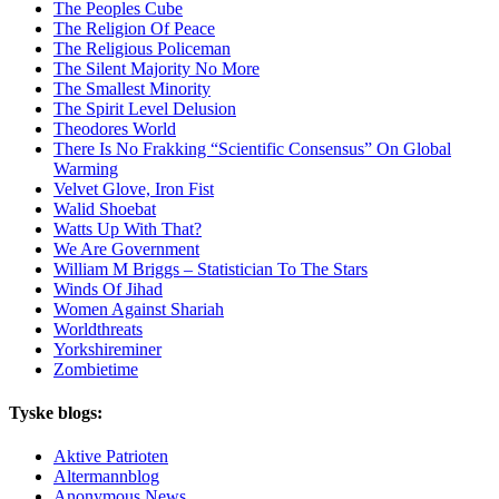
The Peoples Cube
The Religion Of Peace
The Religious Policeman
The Silent Majority No More
The Smallest Minority
The Spirit Level Delusion
Theodores World
There Is No Frakking “Scientific Consensus” On Global
Warming
Velvet Glove, Iron Fist
Walid Shoebat
Watts Up With That?
We Are Government
William M Briggs – Statistician To The Stars
Winds Of Jihad
Women Against Shariah
Worldthreats
Yorkshireminer
Zombietime
Tyske blogs:
Aktive Patrioten
Altermannblog
Anonymous News