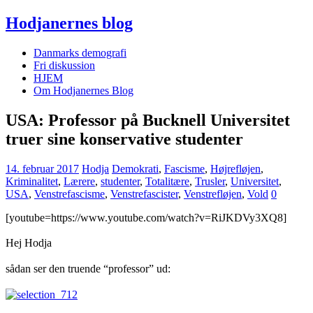
Hodjanernes blog
Danmarks demografi
Fri diskussion
HJEM
Om Hodjanernes Blog
USA: Professor på Bucknell Universitet
truer sine konservative studenter
14. februar 2017
Hodja
Demokrati
,
Fascisme
,
Højrefløjen
,
Kriminalitet
,
Lærere
,
studenter
,
Totalitære
,
Trusler
,
Universitet
,
USA
,
Venstrefascisme
,
Venstrefascister
,
Venstrefløjen
,
Vold
0
[youtube=https://www.youtube.com/watch?v=RiJKDVy3XQ8]
Hej Hodja
sådan ser den truende “professor” ud: