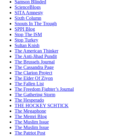
Samson Blinded
ScienceBlogs
SITA Amnesty
Sixth Column
Snouts In The Trough
SPPI Blog
Stop The ISM
Stop Turkey
Sultan Knish
The American Thinker
The Anti-Jihad Pundit
The Brussels Journal
The Cassandra Page
The Clarion Project
The Elder Of Ziyon
The Fallen List
The Freedom Fighter’s Journal
The Gathering Storm
The Hesperado
THE HOCKEY SCHTICK
The Megaphone
The Memri Blog
The Muslim Issue
The Muslim Issue
The Patriot Post