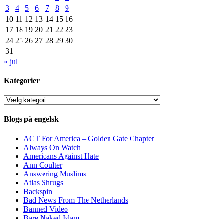
3
4
5
6
7
8
9
10
11
12
13
14
15
16
17
18
19
20
21
22
23
24
25
26
27
28
29
30
31
« jul
Kategorier
Kategorier
Blogs på engelsk
ACT For America – Golden Gate Chapter
Always On Watch
Americans Against Hate
Ann Coulter
Answering Muslims
Atlas Shrugs
Backspin
Bad News From The Netherlands
Banned Video
Bare Naked Islam