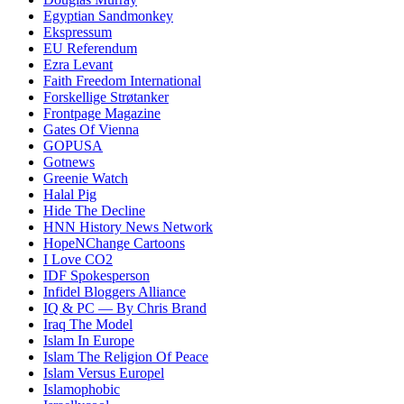
Egyptian Sandmonkey
Ekspressum
EU Referendum
Ezra Levant
Faith Freedom International
Forskellige Strøtanker
Frontpage Magazine
Gates Of Vienna
GOPUSA
Gotnews
Greenie Watch
Halal Pig
Hide The Decline
HNN History News Network
HopeNChange Cartoons
I Love CO2
IDF Spokesperson
Infidel Bloggers Alliance
IQ & PC — By Chris Brand
Iraq The Model
Islam In Europe
Islam The Religion Of Peace
Islam Versus Europe
l
Islamophobic