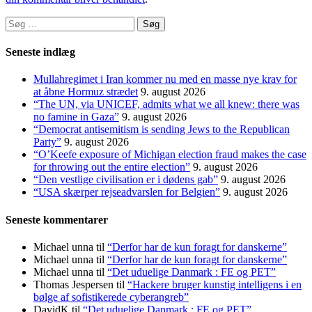
Søg
efter:
Seneste indlæg
Mullahregimet i Iran kommer nu med en masse nye krav for
at åbne Hormuz strædet
9. august 2026
“The UN, via UNICEF, admits what we all knew: there was
no famine in Gaza”
9. august 2026
“Democrat antisemitism is sending Jews to the Republican
Party”
9. august 2026
“O’Keefe exposure of Michigan election fraud makes the case
for throwing out the entire election”
9. august 2026
“Den vestlige civilisation er i dødens gab”
9. august 2026
“USA skærper rejseadvarslen for Belgien”
9. august 2026
Seneste kommentarer
Michael unna
til
“Derfor har de kun foragt for danskerne”
Michael unna
til
“Derfor har de kun foragt for danskerne”
Michael unna
til
“Det uduelige Danmark : FE og PET”
Thomas Jespersen
til
“Hackere bruger kunstig intelligens i en
bølge af sofistikerede cyberangreb”
DavidK
til
“Det uduelige Danmark : FE og PET”