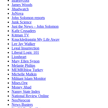
Israellycool
James Woods
Jihadwatch
JoNova
John Solomon reports
Junk Science
Just the News – John Solomon
Kafir Crusaders
Kitman TV
Knuckledraggin My Life Away
Lee Jay Walker
Legal Insurrection
Liberal Logic 101
Lionheart
Mary Ellen Synon
Melanie Philips
MEMRIblog Turkey
Michelle Malkin
Militant Islam Monitor
Mises.Org
Money Jihad
Nanny State Index
National Review Online
NeoNeocon
News Busters