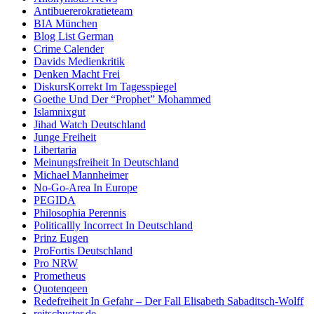
Antibuererokratieteam
BIA München
Blog List German
Crime Calender
Davids Medienkritik
Denken Macht Frei
DiskursKorrekt Im Tagesspiegel
Goethe Und Der “Prophet” Mohammed
Islamnixgut
Jihad Watch Deutschland
Junge Freiheit
Libertaria
Meinungsfreiheit In Deutschland
Michael Mannheimer
No-Go-Area In Europe
PEGIDA
Philosophia Perennis
Politicallly Incorrect In Deutschland
Prinz Eugen
ProFortis Deutschland
Pro NRW
Prometheus
Quotenqeen
Redefreiheit In Gefahr – Der Fall Elisabeth Sabaditsch-Wolff
reitschuster.de