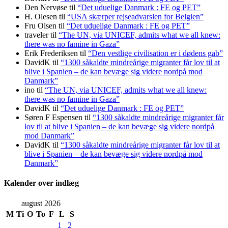
Den Nervøse
til
“Det uduelige Danmark : FE og PET”
H. Olesen
til
“USA skærper rejseadvarslen for Belgien”
Fru Olsen
til
“Det uduelige Danmark : FE og PET”
traveler
til
“The UN, via UNICEF, admits what we all knew:
there was no famine in Gaza”
Erik Frederiksen
til
“Den vestlige civilisation er i dødens gab”
DavidK
til
“1300 såkaldte mindreårige migranter får lov til at
blive i Spanien – de kan bevæge sig videre nordpå mod
Danmark”
ino
til
“The UN, via UNICEF, admits what we all knew:
there was no famine in Gaza”
DavidK
til
“Det uduelige Danmark : FE og PET”
Søren F Espensen
til
“1300 såkaldte mindreårige migranter får
lov til at blive i Spanien – de kan bevæge sig videre nordpå
mod Danmark”
DavidK
til
“1300 såkaldte mindreårige migranter får lov til at
blive i Spanien – de kan bevæge sig videre nordpå mod
Danmark”
Kalender over indlæg
august 2026
M
Ti
O
To
F
L
S
1
2