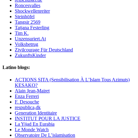
Roncesvalles
Shockwellenreiter
Steinhöfel
Tangsir 2569
Tatjana Festerling
Tim K.
Unzensuriert.At
Volksbetrug
Zivilcourage Für Deutschland
ZukunftsKinder
Latino blogs:
ACTIONS SITA (Sensibilisation À L’Islam Tous Azimuts)
KESAKO?
Alain Jean-Mairet
Enza Ferreri
F. Desouche
respublica,dk
Generation Identitaire
INSTITUT POUR LA JUSTICE
La Yijad En Eurabia
Le Monde Watch
Observatoire De L’islamisation