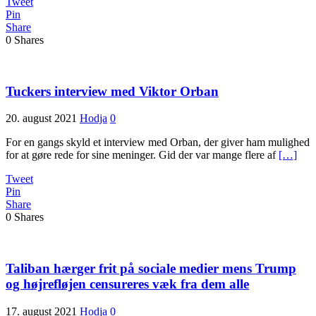
Tweet
Pin
Share
0
Shares
Tuckers interview med Viktor Orban
20. august 2021
Hodja
0
For en gangs skyld et interview med Orban, der giver ham mulighed
for at gøre rede for sine meninger. Gid der var mange flere af
[…]
Tweet
Pin
Share
0
Shares
Taliban hærger frit på sociale medier mens Trump
og højrefløjen censureres væk fra dem alle
17. august 2021
Hodja
0