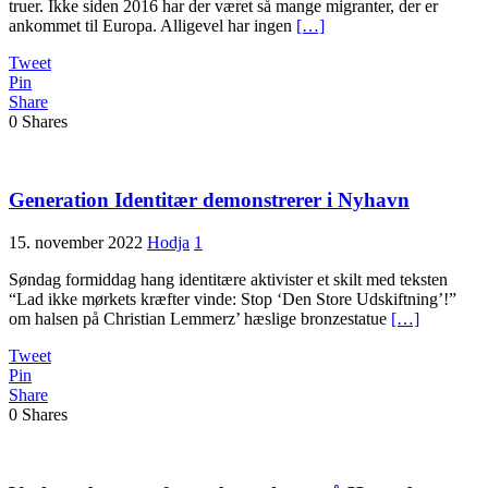
truer. Ikke siden 2016 har der været så mange migranter, der er
ankommet til Europa. Alligevel har ingen
[…]
Tweet
Pin
Share
0
Shares
Generation Identitær demonstrerer i Nyhavn
15. november 2022
Hodja
1
Søndag formiddag hang identitære aktivister et skilt med teksten
“Lad ikke mørkets kræfter vinde: Stop ‘Den Store Udskiftning’!”
om halsen på Christian Lemmerz’ hæslige bronzestatue
[…]
Tweet
Pin
Share
0
Shares