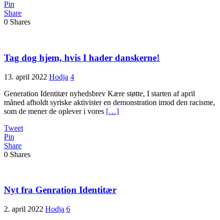
Pin
Share
0
Shares
Tag dog hjem, hvis I hader danskerne!
13. april 2022
Hodja
4
Generation Identitær nyhedsbrev Kære støtte, I starten af april
måned afholdt syriske aktivister en demonstration imod den racisme,
som de mener de oplever i vores
[…]
Tweet
Pin
Share
0
Shares
Nyt fra Genration Identitær
2. april 2022
Hodja
6