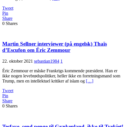
Tweet
Pin
Share
0
Shares
Martin Sellner interviewer (på engelsk) Thaïs
d’Escufon om Éric Zemmour
22. oktober 2021
sebastian1984
1
Éric Zemmour er måske Frankrigs kommende præsident. Han er
ikke nogen levebrødspolitiker, heller ikke en forretningsmand som
Trump, men en intellektuel kritiker af islam og
[…]
Tweet
Pin
Share
0
Shares
Tesfaye, send penge til Grækenland, ikke til Tyrkiet!