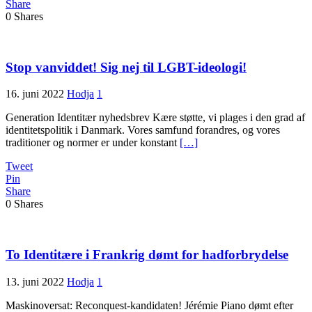
Share
0
Shares
Stop vanviddet! Sig nej til LGBT-ideologi!
16. juni 2022
Hodja
1
Generation Identitær nyhedsbrev Kære støtte, vi plages i den grad af
identitetspolitik i Danmark. Vores samfund forandres, og vores
traditioner og normer er under konstant
[…]
Tweet
Pin
Share
0
Shares
To Identitære i Frankrig dømt for hadforbrydelse
13. juni 2022
Hodja
1
Maskinoversat: Reconquest-kandidaten! Jérémie Piano dømt efter