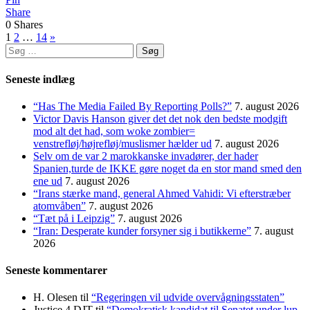
Share
0
Shares
Indlægsinddeling
1
2
…
14
»
Søg
efter:
Seneste indlæg
“Has The Media Failed By Reporting Polls?”
7. august 2026
Victor Davis Hanson giver det det nok den bedste modgift
mod alt det had, som woke zombier=
venstrefløj/højrefløj/muslismer hælder ud
7. august 2026
Selv om de var 2 marokkanske invadører, der hader
Spanien,turde de IKKE gøre noget da en stor mand smed den
ene ud
7. august 2026
“Irans stærke mand, general Ahmed Vahidi: Vi efterstræber
atomvåben”
7. august 2026
“Tæt på i Leipzig”
7. august 2026
“Iran: Desperate kunder forsyner sig i butikkerne”
7. august
2026
Seneste kommentarer
H. Olesen
til
“Regeringen vil udvide overvågningsstaten”
Justice 4 DJT
til
“Demokratisk kandidat til Senatet under lup