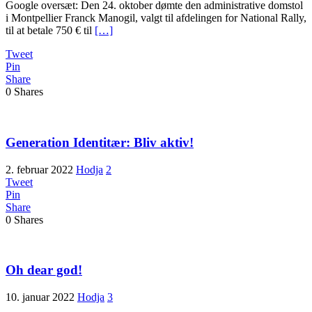
Google oversæt: Den 24. oktober dømte den administrative domstol
i Montpellier Franck Manogil, valgt til afdelingen for National Rally,
til at betale 750 € til
[…]
Tweet
Pin
Share
0
Shares
Generation Identitær: Bliv aktiv!
2. februar 2022
Hodja
2
Tweet
Pin
Share
0
Shares
Oh dear god!
10. januar 2022
Hodja
3