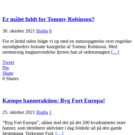
Er målet fuldt for Tommy Robinson?
30. oktober 2021
Hodja
0
For et årstid siden fulgte vi op med en statusopgørelse over engelske
myndigheders fortsatte knægtelse af Tommy Robinson. Med
uretmæssig magtanvendelse fjernes han af ordensmagten
[…]
Tweet
Pin
Share
0
Shares
Kæmpe banneraktion: Byg Fort Europa!
25. oktober 2021
Hodja
1
“Byg Fort Europa”, sådan stod der på det 200 kvadratmeter store
banner, som identitære aktivister i dag foldede ud på den gamle
fæstningsø, Trekroner Fort,
[…]