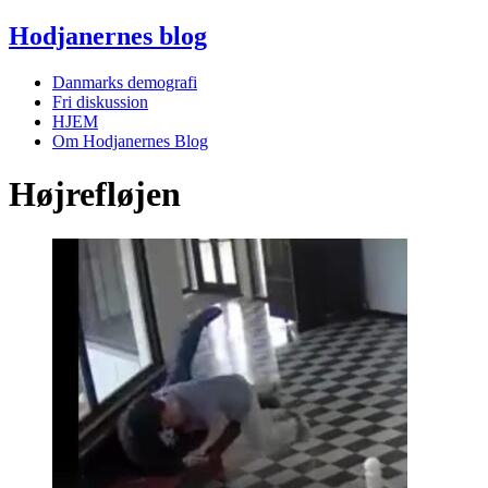
Hodjanernes blog
Danmarks demografi
Fri diskussion
HJEM
Om Hodjanernes Blog
Højrefløjen