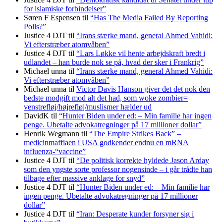
for islamiske forbindelser”
Søren F Espensen
til
“Has The Media Failed By Reporting
Polls?”
Justice 4 DJT
til
“Irans stærke mand, general Ahmed Vahidi:
Vi efterstræber atomvåben”
Justice 4 DJT
til
“Lars Løkke vil hente arbejdskraft bredt i
udlandet – han burde nok se på, hvad der sker i Frankrig”
Michael unna
til
“Irans stærke mand, general Ahmed Vahidi:
Vi efterstræber atomvåben”
Michael unna
til
Victor Davis Hanson giver det det nok den
bedste modgift mod alt det had, som woke zombier=
venstrefløj/højrefløj/muslismer hælder ud
DavidK
til
“Hunter Biden under ed: – Min familie har ingen
penge. Ubetalte advokat­regninger på 17 millioner dollar”
Henrik Wegmann
til
“The Empire Strikes Back” –
medicinmaffiaen i USA godkender endnu en mRNA
influenza-“vaccine”
Justice 4 DJT
til
“De politisk korrekte hyldede Jason Arday
som den yngste sorte professor nogensinde – i går trådte han
tilbage efter massive anklage for snyd”
Justice 4 DJT
til
“Hunter Biden under ed: – Min familie har
ingen penge. Ubetalte advokat­regninger på 17 millioner
dollar”
Justice 4 DJT
til
“Iran: Desperate kunder forsyner sig i