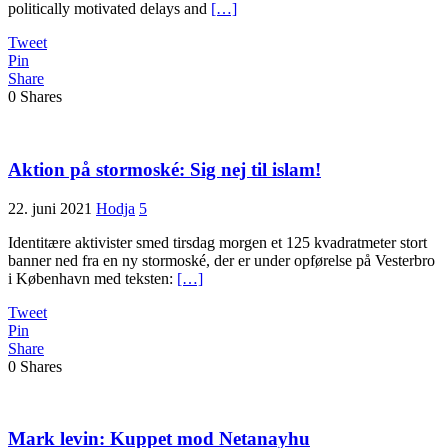
politically motivated delays and
[…]
Tweet
Pin
Share
0
Shares
Aktion på stormoské: Sig nej til islam!
22. juni 2021
Hodja
5
Identitære aktivister smed tirsdag morgen et 125 kvadratmeter stort
banner ned fra en ny stormoské, der er under opførelse på Vesterbro
i København med teksten:
[…]
Tweet
Pin
Share
0
Shares
Mark levin: Kuppet mod Netanayhu