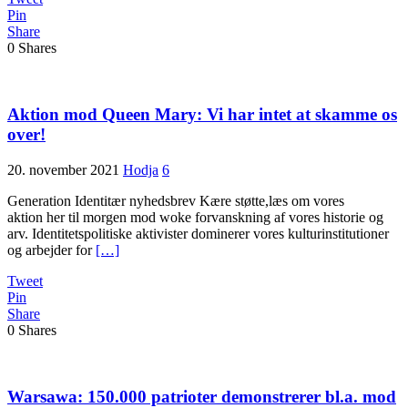
Pin
Share
0
Shares
Aktion mod Queen Mary: Vi har intet at skamme os
over!
20. november 2021
Hodja
6
Generation Identitær nyhedsbrev Kære støtte,læs om vores
aktion her til morgen mod woke forvanskning af vores historie og
arv. Identitetspolitiske aktivister dominerer vores kulturinstitutioner
og arbejder for
[…]
Tweet
Pin
Share
0
Shares
Warsawa: 150.000 patrioter demonstrerer bl.a. mod