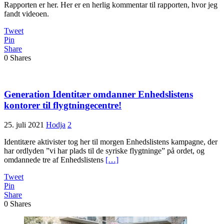
Rapporten er her. Her er en herlig kommentar til rapporten, hvor jeg
fandt videoen.
Tweet
Pin
Share
0
Shares
Generation Identitær omdanner Enhedslistens
kontorer til flygtningecentre!
25. juli 2021
Hodja
2
Identitære aktivister tog her til morgen Enhedslistens kampagne, der
har ordlyden ”vi har plads til de syriske flygtninge” på ordet, og
omdannede tre af Enhedslistens
[…]
Tweet
Pin
Share
0
Shares