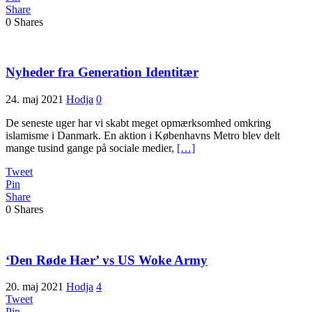
Share
0
Shares
Nyheder fra Generation Identitær
24. maj 2021
Hodja
0
De seneste uger har vi skabt meget opmærksomhed omkring
islamisme i Danmark. En aktion i Københavns Metro blev delt
mange tusind gange på sociale medier,
[…]
Tweet
Pin
Share
0
Shares
‘Den Røde Hær’ vs US Woke Army
20. maj 2021
Hodja
4
Tweet
Pin