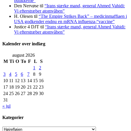
butikkerne”
Den Nervøse
til
“Irans stærke mand, general Ahmed Vahidi:
Vi efterstræber atomvåben”
H. Olesen
til
“The Empire Strikes Back” – medicinmaffiaen i
USA godkender endnu en mRNA influenza-“vaccine”
Justice 4 DJT
til
“Irans stærke mand, general Ahmed Vahidi:
Vi efterstræber atomvåben”
Kalender over indlæg
august 2026
M
Ti
O
To
F
L
S
1
2
3
4
5
6
7
8
9
10
11
12
13
14
15
16
17
18
19
20
21
22
23
24
25
26
27
28
29
30
31
« jul
Kategorier
Kategorier