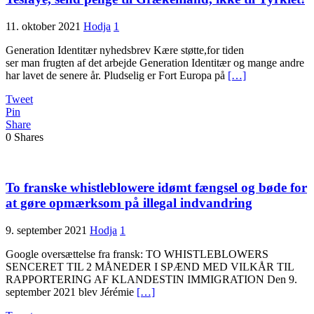
11. oktober 2021
Hodja
1
Generation Identitær nyhedsbrev Kære støtte,for tiden
ser man frugten af det arbejde Generation Identitær og mange andre
har lavet de senere år. Pludselig er Fort Europa på
[…]
Tweet
Pin
Share
0
Shares
To franske whistleblowere idømt fængsel og bøde for
at gøre opmærksom på illegal indvandring
9. september 2021
Hodja
1
Google oversættelse fra fransk: TO WHISTLEBLOWERS
SENCERET TIL 2 MÅNEDER I SPÆND MED VILKÅR TIL
RAPPORTERING AF KLANDESTIN IMMIGRATION Den 9.
september 2021 blev Jérémie
[…]