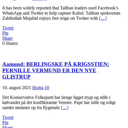
It has been widely reported that Taliban leaders used Facebook’s
WhatsApp and Twitter to help capture Kabul. Taliban spokesman
Zabihullah Mujahid enjoys free reign on Twitter with
[…]
Tweet
Pin
Share
0
Shares
Aamund: BERLINGSKE PÅ KRIGSSTIEN:
PERNILLE VERMUND ER DEN NYE
GLISTRUP
10. august 2021
Hodja
10
Det Konservative Folkeparti har længe ligget trygt og stille i
kølvandet på det konfliktramte Venstre. Pape har stille og roligt
samlet stemmer op fra flygtende
[…]
Tweet
Pin
Share