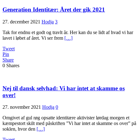
Generation Identitær: Året der gik 2021
27. december 2021
Hodja
3
Tak for endnu et godt og travlt år. Her kan du se lidt af hvad vi har
lavet i løbet af året. Vi ser frem
[…]
Tweet
Pin
Share
0
Shares
Nej til dansk selvhad: Vi har intet at skamme os
over!
27. november 2021
Hodja
0
Omgivet af gul røg opsatte identitære aktivister lørdag morgen et
kæmpestort skilt med påskriften ”Vi har intet at skamme os over” på
soklen, hvor den
[…]
Tweet