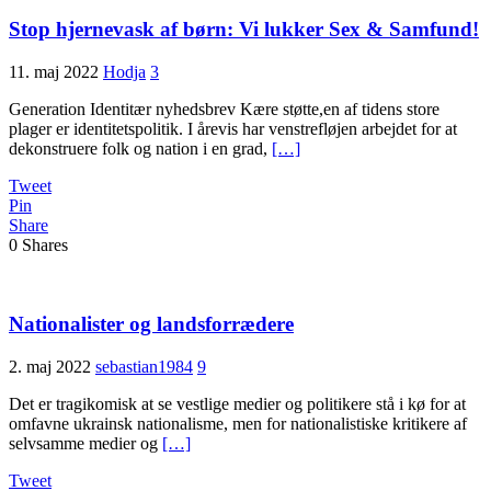
Stop hjernevask af børn: Vi lukker Sex & Samfund!
11. maj 2022
Hodja
3
Generation Identitær nyhedsbrev Kære støtte,en af tidens store
plager er identitetspolitik. I årevis har venstrefløjen arbejdet for at
dekonstruere folk og nation i en grad,
[…]
Tweet
Pin
Share
0
Shares
Nationalister og landsforrædere
2. maj 2022
sebastian1984
9
Det er tragikomisk at se vestlige medier og politikere stå i kø for at
omfavne ukrainsk nationalisme, men for nationalistiske kritikere af
selvsamme medier og
[…]
Tweet