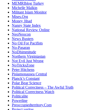
MEMRIblog Turkey
Michelle Malkin
Militant Islam Monitor
Mises.Org
Money Jihad
Nanny State Index
National Review Online
NeoNeocon
News Busters
No Oil For Pacifists
No-Pasaran
NoDhimmitude
Northern Virginiastan
Not Evil Just Wrong
NoTricksZone
Peter Hitchens
Pislamonausea Central
Planck’s Constant
Polar Bear Science
Political Correctness – The Awful Truth
Political Correctness Watch
Politicalite
Powerline
Preoccupiedterritory.Com
Project veritas