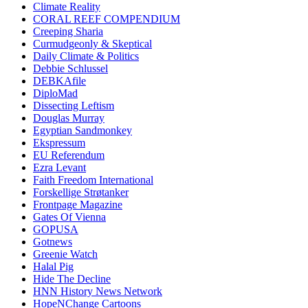
Climate Reality
CORAL REEF COMPENDIUM
Creeping Sharia
Curmudgeonly & Skeptical
Daily Climate & Politics
Debbie Schlussel
DEBKAfile
DiploMad
Dissecting Leftism
Douglas Murray
Egyptian Sandmonkey
Ekspressum
EU Referendum
Ezra Levant
Faith Freedom International
Forskellige Strøtanker
Frontpage Magazine
Gates Of Vienna
GOPUSA
Gotnews
Greenie Watch
Halal Pig
Hide The Decline
HNN History News Network
HopeNChange Cartoons