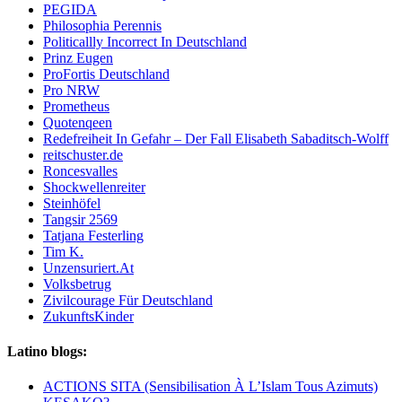
PEGIDA
Philosophia Perennis
Politicallly Incorrect In Deutschland
Prinz Eugen
ProFortis Deutschland
Pro NRW
Prometheus
Quotenqeen
Redefreiheit In Gefahr – Der Fall Elisabeth Sabaditsch-Wolff
reitschuster.de
Roncesvalles
Shockwellenreiter
Steinhöfel
Tangsir 2569
Tatjana Festerling
Tim K.
Unzensuriert.At
Volksbetrug
Zivilcourage Für Deutschland
ZukunftsKinder
Latino blogs:
ACTIONS SITA (Sensibilisation À L’Islam Tous Azimuts)