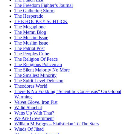
The Freedom Fighter’s Journal
The Gathering Storm
The Hesperado
THE HOCKEY SCHTICK
The Megaphone
The Memri Blog
The Muslim Issue
The Muslim Issue
The Patriot Post
The Peoples Cube
The Religion Of Peace
The Religious Policeman
The Silent Majority No More
The Smallest Minority
The Spirit Level Delusion
Theodores World
There Is No Frakking “Scientific Consensus” On Global
Warming
Velvet Glove, Iron Fist
Walid Shoebat
Watts Up With That?
We Are Government
William M Briggs – Statistician To The Stars
Winds Of Jihad