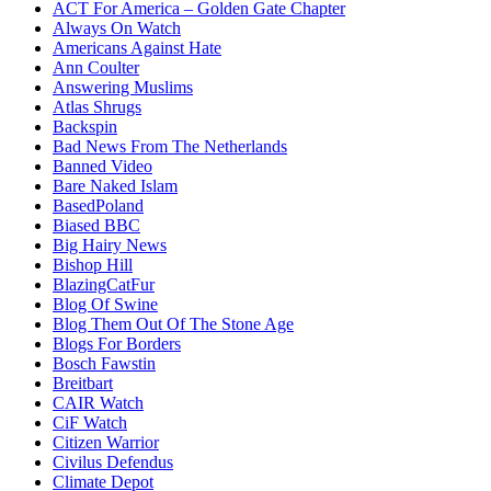
ACT For America – Golden Gate Chapter
Always On Watch
Americans Against Hate
Ann Coulter
Answering Muslims
Atlas Shrugs
Backspin
Bad News From The Netherlands
Banned Video
Bare Naked Islam
BasedPoland
Biased BBC
Big Hairy News
Bishop Hill
BlazingCatFur
Blog Of Swine
Blog Them Out Of The Stone Age
Blogs For Borders
Bosch Fawstin
Breitbart
CAIR Watch
CiF Watch
Citizen Warrior
Civilus Defendus
Climate Depot