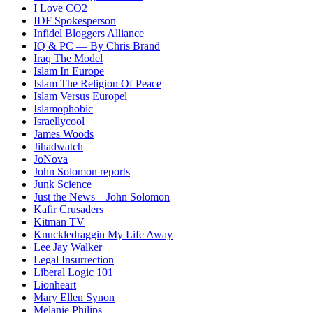
I Love CO2
IDF Spokesperson
Infidel Bloggers Alliance
IQ & PC — By Chris Brand
Iraq The Model
Islam In Europe
Islam The Religion Of Peace
Islam Versus Europe
l
Islamophobic
Israellycool
James Woods
Jihadwatch
JoNova
John Solomon reports
Junk Science
Just the News – John Solomon
Kafir Crusaders
Kitman TV
Knuckledraggin My Life Away
Lee Jay Walker
Legal Insurrection
Liberal Logic 101
Lionheart
Mary Ellen Synon
Melanie Philips