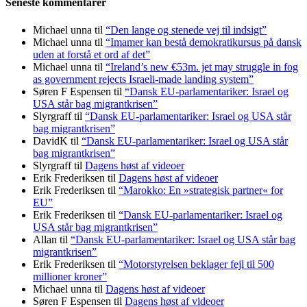
Seneste kommentarer
Michael unna
til
“Den lange og stenede vej til indsigt”
Michael unna
til
“Imamer kan bestå demokratikursus på dansk
uden at forstå et ord af det”
Michael unna
til
“Ireland’s new €53m. jet may struggle in fog
as government rejects Israeli-made landing system”
Søren F Espensen
til
“Dansk EU-parlamentariker: Israel og
USA står bag migrantkrisen”
Slyrgraff
til
“Dansk EU-parlamentariker: Israel og USA står
bag migrantkrisen”
DavidK
til
“Dansk EU-parlamentariker: Israel og USA står
bag migrantkrisen”
Slyrgraff
til
Dagens høst af videoer
Erik Frederiksen
til
Dagens høst af videoer
Erik Frederiksen
til
“Marokko: En »strategisk partner« for
EU”
Erik Frederiksen
til
“Dansk EU-parlamentariker: Israel og
USA står bag migrantkrisen”
Allan
til
“Dansk EU-parlamentariker: Israel og USA står bag
migrantkrisen”
Erik Frederiksen
til
“Motorstyrelsen beklager fejl til 500
millioner kroner”
Michael unna
til
Dagens høst af videoer
Søren F Espensen
til
Dagens høst af videoer