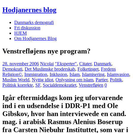
Hodjanernes blog
Danmarks demografi
Fri diskussion
HJEM
Om Hodjanernes Blog
Venstrefløjens nye program?
28. november 2006
Nicolai
"Eksperter"
,
Citater
,
Danmark
,
Demokrati
,
Det Muslimske broderskab
,
Folketinget
,
Fredens
Religion©
,
Immigration
,
Inklusion
,
Islam
,
Islamisering
,
Islamvasion
,
Muslim World
,
Nyttig idiot
,
Oplysning om islam
,
Partier
,
Politik
,
Politisk korrekte
,
SF
,
Socialdemokratiet
,
Venstrefløjen
0
Igår eftermiddags kom jeg uforvarende
ind i en udsendelse i DDR-P1 med Ole
Gibskov, hvor han interviewede en cand.
mag. i arabisk Rasmus Alenius Boserup
fra Carsten Niebuhr Instituttet, som var i