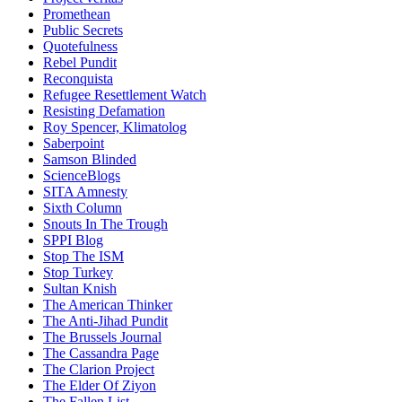
Promethean
Public Secrets
Quotefulness
Rebel Pundit
Reconquista
Refugee Resettlement Watch
Resisting Defamation
Roy Spencer, Klimatolog
Saberpoint
Samson Blinded
ScienceBlogs
SITA Amnesty
Sixth Column
Snouts In The Trough
SPPI Blog
Stop The ISM
Stop Turkey
Sultan Knish
The American Thinker
The Anti-Jihad Pundit
The Brussels Journal
The Cassandra Page
The Clarion Project
The Elder Of Ziyon
The Fallen List