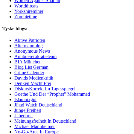
Women Against Shariah
Worldthreats
Yorkshireminer
Zombietime
Tyske blogs:
Aktive Patrioten
Altermannblog
Anonymous News
Antibuererokratieteam
BIA München
Blog List German
Crime Calender
Davids Medienkritik
Denken Macht Frei
DiskursKorrekt Im Tagesspiegel
Goethe Und Der “Prophet” Mohammed
Islamnixgut
Jihad Watch Deutschland
Junge Freiheit
Libertaria
Meinungsfreiheit In Deutschland
Michael Mannheimer
No-Go-Area In Europe