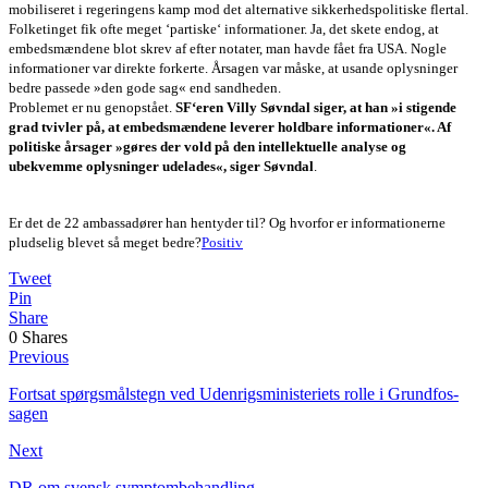
mobiliseret i regeringens kamp mod det alternative sikkerhedspolitiske flertal.
Folketinget fik ofte meget ‘partiske‘ informationer. Ja, det skete endog, at
embedsmændene blot skrev af efter notater, man havde fået fra USA. Nogle
informationer var direkte forkerte. Årsagen var måske, at usande oplysninger
bedre passede »den gode sag« end sandheden.
Problemet er nu genopstået.
SF‘eren Villy Søvndal siger, at han »i stigende
grad tvivler på, at embedsmændene leverer holdbare informationer«. Af
politiske årsager »gøres der vold på den intellektuelle analyse og
ubekvemme oplysninger udelades«, siger Søvndal
.
Er det de 22 ambassadører han hentyder til? Og hvorfor er informationerne
pludselig blevet så meget bedre?
Positiv
Tweet
Pin
Share
0
Shares
Previous
Fortsat spørgsmålstegn ved Udenrigsministeriets rolle i Grundfos-
sagen
Next
DR om svensk symptombehandling