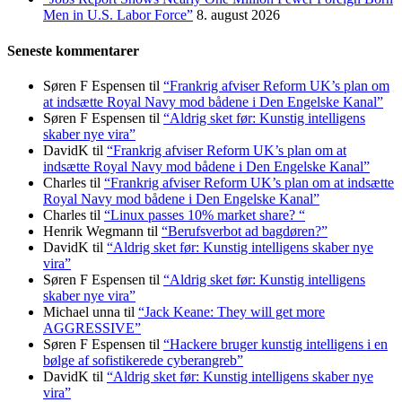
Men in U.S. Labor Force”
8. august 2026
Seneste kommentarer
Søren F Espensen
til
“Frankrig afviser Reform UK’s plan om
at indsætte Royal Navy mod bådene i Den Engelske Kanal”
Søren F Espensen
til
“Aldrig sket før: Kunstig intelligens
skaber nye vira”
DavidK
til
“Frankrig afviser Reform UK’s plan om at
indsætte Royal Navy mod bådene i Den Engelske Kanal”
Charles
til
“Frankrig afviser Reform UK’s plan om at indsætte
Royal Navy mod bådene i Den Engelske Kanal”
Charles
til
“Linux passes 10% market share? “
Henrik Wegmann
til
“Berufsverbot ad bagdøren?”
DavidK
til
“Aldrig sket før: Kunstig intelligens skaber nye
vira”
Søren F Espensen
til
“Aldrig sket før: Kunstig intelligens
skaber nye vira”
Michael unna
til
“Jack Keane: They will get more
AGGRESSIVE”
Søren F Espensen
til
“Hackere bruger kunstig intelligens i en
bølge af sofistikerede cyberangreb”
DavidK
til
“Aldrig sket før: Kunstig intelligens skaber nye
vira”