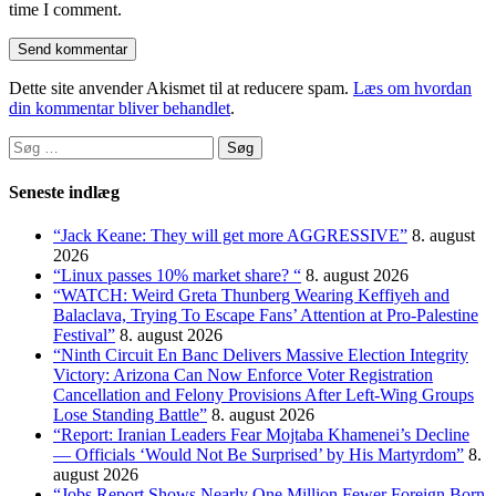
time I comment.
Dette site anvender Akismet til at reducere spam.
Læs om hvordan
din kommentar bliver behandlet
.
Søg
efter:
Seneste indlæg
“Jack Keane: They will get more AGGRESSIVE”
8. august
2026
“Linux passes 10% market share? “
8. august 2026
“WATCH: Weird Greta Thunberg Wearing Keffiyeh and
Balaclava, Trying To Escape Fans’ Attention at Pro-Palestine
Festival”
8. august 2026
“Ninth Circuit En Banc Delivers Massive Election Integrity
Victory: Arizona Can Now Enforce Voter Registration
Cancellation and Felony Provisions After Left-Wing Groups
Lose Standing Battle”
8. august 2026
“Report: Iranian Leaders Fear Mojtaba Khamenei’s Decline
— Officials ‘Would Not Be Surprised’ by His Martyrdom”
8.
august 2026
“Jobs Report Shows Nearly One Million Fewer Foreign Born