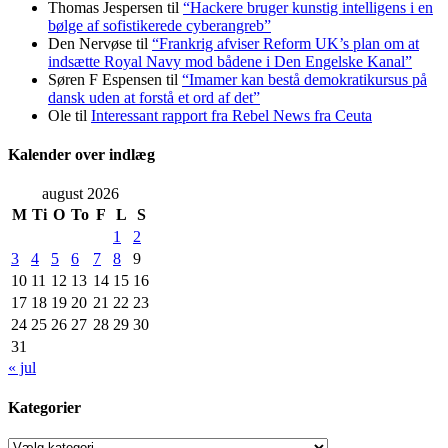
Thomas Jespersen
til
“Hackere bruger kunstig intelligens i en
bølge af sofistikerede cyberangreb”
Den Nervøse
til
“Frankrig afviser Reform UK’s plan om at
indsætte Royal Navy mod bådene i Den Engelske Kanal”
Søren F Espensen
til
“Imamer kan bestå demokratikursus på
dansk uden at forstå et ord af det”
Ole
til
Interessant rapport fra Rebel News fra Ceuta
Kalender over indlæg
august 2026
M
Ti
O
To
F
L
S
1
2
3
4
5
6
7
8
9
10
11
12
13
14
15
16
17
18
19
20
21
22
23
24
25
26
27
28
29
30
31
« jul
Kategorier
Kategorier