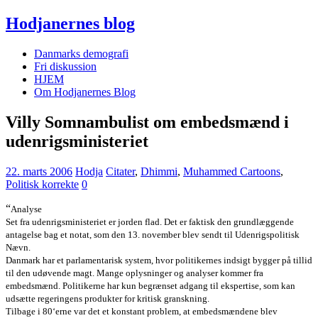
Hodjanernes blog
Danmarks demografi
Fri diskussion
HJEM
Om Hodjanernes Blog
Villy Somnambulist om embedsmænd i
udenrigsministeriet
22. marts 2006
Hodja
Citater
,
Dhimmi
,
Muhammed Cartoons
,
Politisk korrekte
0
“
Analyse
Set fra udenrigsministeriet er jorden flad. Det er faktisk den grundlæggende
antagelse bag et notat, som den 13. november blev sendt til Udenrigspolitisk
Nævn.
Danmark har et parlamentarisk system, hvor politikernes indsigt bygger på tillid
til den udøvende magt. Mange oplysninger og analyser kommer fra
embedsmænd. Politikerne har kun begrænset adgang til ekspertise, som kan
udsætte regeringens produkter for kritisk granskning.
Tilbage i 80‘erne var det et konstant problem, at embedsmændene blev