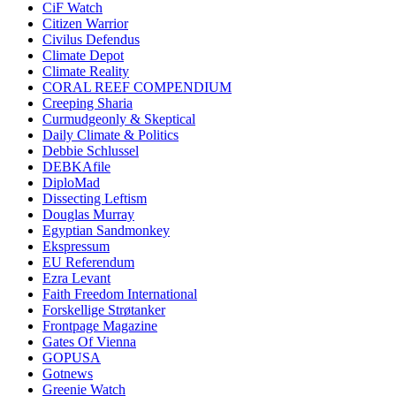
CiF Watch
Citizen Warrior
Civilus Defendus
Climate Depot
Climate Reality
CORAL REEF COMPENDIUM
Creeping Sharia
Curmudgeonly & Skeptical
Daily Climate & Politics
Debbie Schlussel
DEBKAfile
DiploMad
Dissecting Leftism
Douglas Murray
Egyptian Sandmonkey
Ekspressum
EU Referendum
Ezra Levant
Faith Freedom International
Forskellige Strøtanker
Frontpage Magazine
Gates Of Vienna
GOPUSA
Gotnews
Greenie Watch