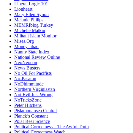
Liberal Logic 101
Lionheart
Mary Ellen Synon
Melanie Philips
MEMRIblog Turkey
Michelle Malkin
Militant Islam Monitor
Mises.Org
Money Jihad
Nanny State Index
National Review Online
NeoNeocon
News Busters
No Oil For Pacifists
No-Pasaran
NoDhimmitude
Northern Virginiastan
Not Evil Just Wrong
NoTricksZone
Peter Hitchens
Pislamonausea Central
Planck’s Constant
Polar Bear Science
Political Correctness – The Awful Truth
Political Correctness Watch