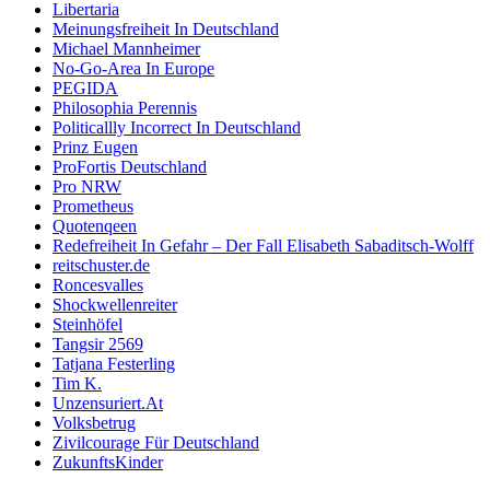
Libertaria
Meinungsfreiheit In Deutschland
Michael Mannheimer
No-Go-Area In Europe
PEGIDA
Philosophia Perennis
Politicallly Incorrect In Deutschland
Prinz Eugen
ProFortis Deutschland
Pro NRW
Prometheus
Quotenqeen
Redefreiheit In Gefahr – Der Fall Elisabeth Sabaditsch-Wolff
reitschuster.de
Roncesvalles
Shockwellenreiter
Steinhöfel
Tangsir 2569
Tatjana Festerling
Tim K.
Unzensuriert.At
Volksbetrug
Zivilcourage Für Deutschland
ZukunftsKinder