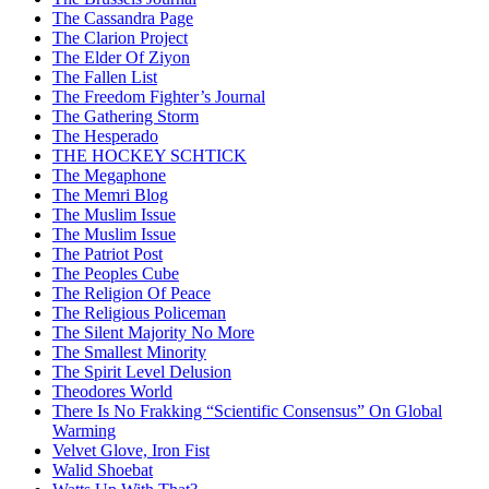
The Cassandra Page
The Clarion Project
The Elder Of Ziyon
The Fallen List
The Freedom Fighter’s Journal
The Gathering Storm
The Hesperado
THE HOCKEY SCHTICK
The Megaphone
The Memri Blog
The Muslim Issue
The Muslim Issue
The Patriot Post
The Peoples Cube
The Religion Of Peace
The Religious Policeman
The Silent Majority No More
The Smallest Minority
The Spirit Level Delusion
Theodores World
There Is No Frakking “Scientific Consensus” On Global
Warming
Velvet Glove, Iron Fist
Walid Shoebat