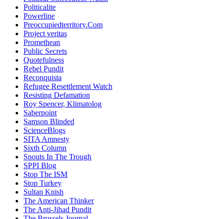
Politicalite
Powerline
Preoccupiedterritory.Com
Project veritas
Promethean
Public Secrets
Quotefulness
Rebel Pundit
Reconquista
Refugee Resettlement Watch
Resisting Defamation
Roy Spencer, Klimatolog
Saberpoint
Samson Blinded
ScienceBlogs
SITA Amnesty
Sixth Column
Snouts In The Trough
SPPI Blog
Stop The ISM
Stop Turkey
Sultan Knish
The American Thinker
The Anti-Jihad Pundit
The Brussels Journal