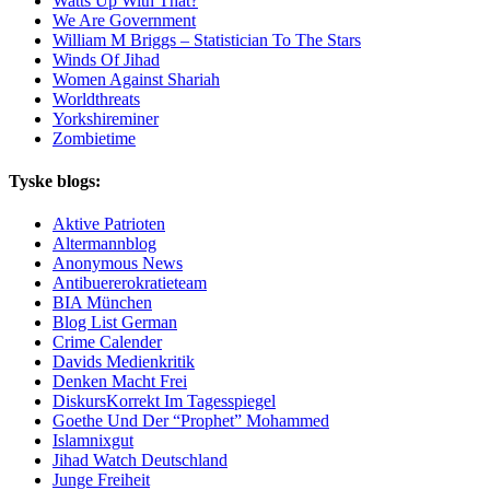
Watts Up With That?
We Are Government
William M Briggs – Statistician To The Stars
Winds Of Jihad
Women Against Shariah
Worldthreats
Yorkshireminer
Zombietime
Tyske blogs:
Aktive Patrioten
Altermannblog
Anonymous News
Antibuererokratieteam
BIA München
Blog List German
Crime Calender
Davids Medienkritik
Denken Macht Frei
DiskursKorrekt Im Tagesspiegel
Goethe Und Der “Prophet” Mohammed
Islamnixgut
Jihad Watch Deutschland
Junge Freiheit