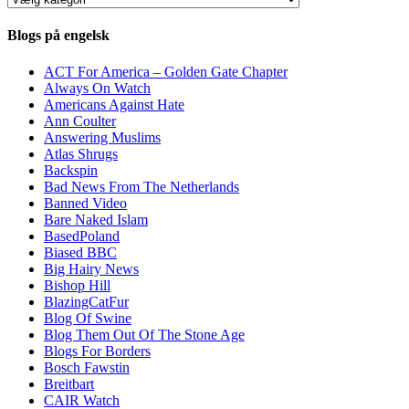
Blogs på engelsk
ACT For America – Golden Gate Chapter
Always On Watch
Americans Against Hate
Ann Coulter
Answering Muslims
Atlas Shrugs
Backspin
Bad News From The Netherlands
Banned Video
Bare Naked Islam
BasedPoland
Biased BBC
Big Hairy News
Bishop Hill
BlazingCatFur
Blog Of Swine
Blog Them Out Of The Stone Age
Blogs For Borders
Bosch Fawstin
Breitbart
CAIR Watch