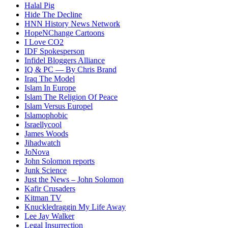
Halal Pig
Hide The Decline
HNN History News Network
HopeNChange Cartoons
I Love CO2
IDF Spokesperson
Infidel Bloggers Alliance
IQ & PC — By Chris Brand
Iraq The Model
Islam In Europe
Islam The Religion Of Peace
Islam Versus Europe
l
Islamophobic
Israellycool
James Woods
Jihadwatch
JoNova
John Solomon reports
Junk Science
Just the News – John Solomon
Kafir Crusaders
Kitman TV
Knuckledraggin My Life Away
Lee Jay Walker
Legal Insurrection