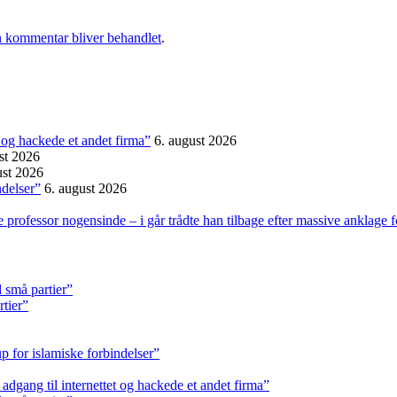
 kommentar bliver behandlet
.
et og hackede et andet firma”
6. august 2026
st 2026
ust 2026
ndelser”
6. august 2026
professor nogensinde – i går trådte han tilbage efter massive anklage 
l små partier”
rtier”
p for islamiske forbindelser”
k adgang til internettet og hackede et andet firma”