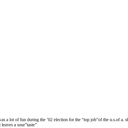
e was a lot of fun during the ’02 election for the “top job”of the u.s.of 
 leaves a sour”taste”