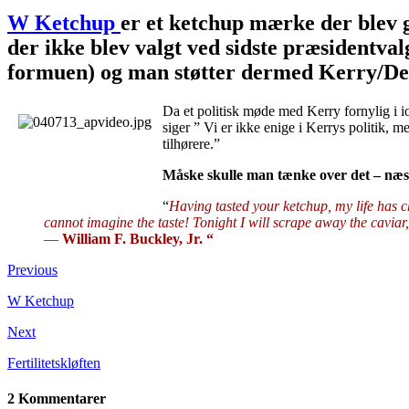
W Ketchup
er et ketchup mærke der blev g
der ikke blev valgt ved sidste præsidentva
formuen) og man støtter dermed Kerry/Dem
Da et politisk møde med Kerry fornylig i i
siger ” Vi er ikke enige i Kerrys politik,
tilhørere.”
Måske skulle man tænke over det – næs
“
Having tasted your ketchup, my life has ch
cannot imagine the taste! Tonight I will scrape away the caviar,
—
William F. Buckley, Jr. “
Previous
W Ketchup
Next
Fertilitetskløften
2 Kommentarer