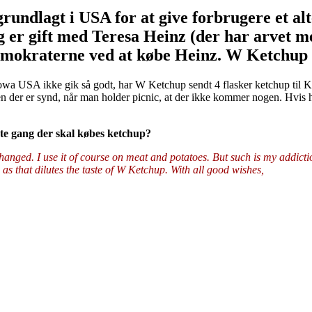
rundlagt i USA for at give forbrugere et al
lg er gift med Teresa Heinz (der har arvet 
okraterne ved at købe Heinz. W Ketchup stø
owa USA ikke gik så godt, har W Ketchup sendt 4 flasker ketchup til Ke
 men der er synd, når man holder picnic, at der ikke kommer nogen. Hvis
te gang der skal købes ketchup?
anged. I use it of course on meat and potatoes. But such is my addictio
 as that dilutes the taste of W Ketchup. With all good wishes,