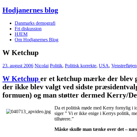
Hodjanernes blog
Danmarks demografi
Fri diskussion
HJEM
Om Hodjanernes Blog
W Ketchup
23. august 2006
Nicolai
Politik
,
Politisk korrekte
,
USA
,
Venstrefløjen
W Ketchup
er et ketchup mærke der blev g
der ikke blev valgt ved sidste præsidentva
formuen) og man støtter dermed Kerry/Dem
Da et politisk møde med Kerry fornylig i i
siger ” Vi er ikke enige i Kerrys politik,
tilhørere.”
Måske skulle man tænke over det – næs