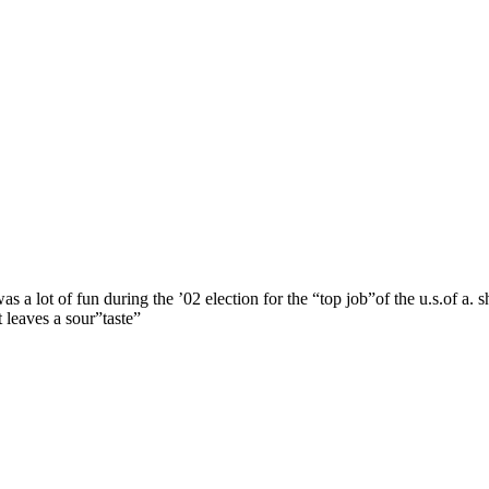
e was a lot of fun during the ’02 election for the “top job”of the u.s.of 
 leaves a sour”taste”