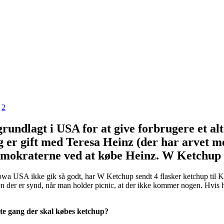
2
rundlagt i USA for at give forbrugere et al
lg er gift med Teresa Heinz (der har arvet 
okraterne ved at købe Heinz. W Ketchup stø
owa USA ikke gik så godt, har W Ketchup sendt 4 flasker ketchup til Ke
 men der er synd, når man holder picnic, at der ikke kommer nogen. Hvis
te gang der skal købes ketchup?