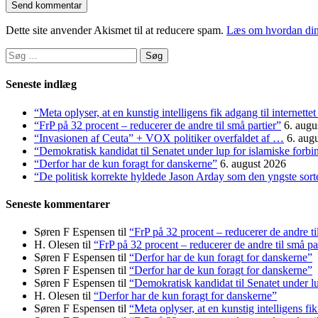
Dette site anvender Akismet til at reducere spam.
Læs om hvordan din
Søg
efter:
Seneste indlæg
“Meta oplyser, at en kunstig intelligens fik adgang til internett
“FrP på 32 procent – reducerer de andre til små partier”
6. augu
“Invasionen af Ceuta” + VOX politiker overfaldet af …
6. aug
“Demokratisk kandidat til Senatet under lup for islamiske forbi
“Derfor har de kun foragt for danskerne”
6. august 2026
“De politisk korrekte hyldede Jason Arday som den yngste sorte 
Seneste kommentarer
Søren F Espensen
til
“FrP på 32 procent – reducerer de andre ti
H. Olesen
til
“FrP på 32 procent – reducerer de andre til små pa
Søren F Espensen
til
“Derfor har de kun foragt for danskerne”
Søren F Espensen
til
“Derfor har de kun foragt for danskerne”
Søren F Espensen
til
“Demokratisk kandidat til Senatet under lu
H. Olesen
til
“Derfor har de kun foragt for danskerne”
Søren F Espensen
til
“Meta oplyser, at en kunstig intelligens fi