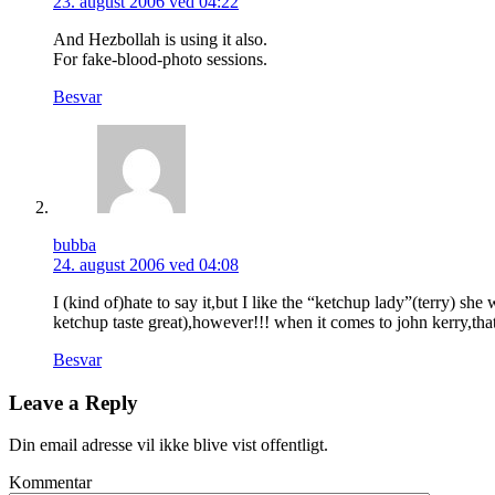
23. august 2006 ved 04:22
And Hezbollah is using it also.
For fake-blood-photo sessions.
Besvar
bubba
24. august 2006 ved 04:08
I (kind of)hate to say it,but I like the “ketchup lady”(terry) sh
ketchup taste great),however!!! when it comes to john kerry,that
Besvar
Leave a Reply
Din email adresse vil ikke blive vist offentligt.
Kommentar